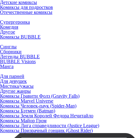
Детские комиксы
Комиксы для подростков
Отечественные комиксы
Супергероика
Комедия
Другое
Комиксы BUBBLE
Синглы
Сборники
Легенды BUBBLE
BUBBLE Visions
Манга
Для парней
Для девушек
Мистика/ужасы
Другие жанры
Комиксы Гравити Фолз (Gravity Falls)
Комиксы Marvel Universe
Комиксы Человек-паук (Spider-Man)
Комиксы Бэтмен (Batman)
Комиксы Земля Королей Федора Нечитайло
Комиксы Майор Гром
Комиксы Лига справедливости (Justice League)
Комиксы Призрачный гонщик (Ghost Rider)