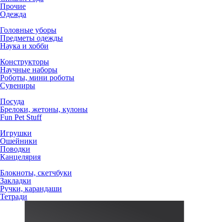
Прочие
Одежда
Головные уборы
Предметы одежды
Наука и хобби
Конструкторы
Научные наборы
Роботы, мини роботы
Сувениры
Посуда
Брелоки, жетоны, кулоны
Fun Pet Stuff
Игрушки
Ошейники
Поводки
Канцелярия
Блокноты, скетчбуки
Закладки
Ручки, карандаши
Тетради