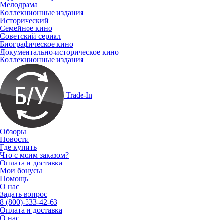
Мелодрама
Коллекционные издания
Исторический
Семейное кино
Советский сериал
Биографическое кино
Документально-историческое кино
Коллекционные издания
Trade-In
Обзоры
Новости
Где купить
Что с моим заказом?
Оплата и доставка
Мои бонусы
Помощь
О нас
Задать вопрос
8 (800)-333-42-63
Оплата и доставка
О нас