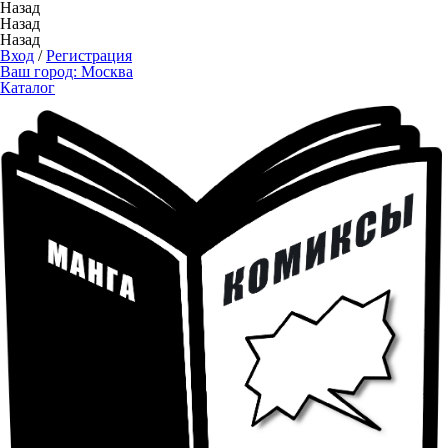
Назад
Назад
Назад
Вход
/
Регистрация
Ваш город:
Москва
Каталог