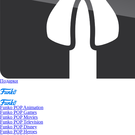
Подарки
Funko POP Animation
Funko POP Games
Funko POP Movies
Funko POP Television
Funko POP Disney
Funko POP Heroes