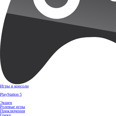
Игры и консоли
PlayStation 5
Экшен
Ролевые игры
Приключения
Гонки