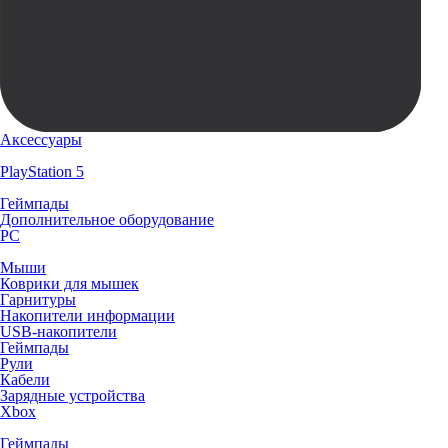
Аксессуары
PlayStation 5
Геймпады
Дополнительное оборудование
PC
Мыши
Коврики для мышек
Гарнитуры
Накопители информации
USB-накопители
Геймпады
Рули
Кабели
Зарядные устройства
Xbox
Геймпады