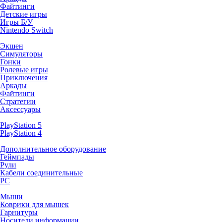
Файтинги
Детские игры
Игры Б/У
Nintendo Switch
Экшен
Симуляторы
Гонки
Ролевые игры
Приключения
Аркады
Файтинги
Стратегии
Аксессуары
PlayStation 5
PlayStation 4
Дополнительное оборудование
Геймпады
Рули
Кабели соединительные
PC
Мыши
Коврики для мышек
Гарнитуры
Носители информации