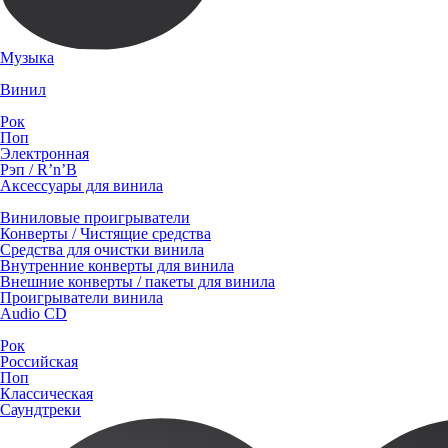
Музыка
Винил
Рок
Поп
Электронная
Рэп / R’n’B
Аксессуары для винила
Виниловые проигрыватели
Конверты / Чистящие средства
Средства для очистки винила
Внутренние конверты для винила
Внешние конверты / пакеты для винила
Проигрыватели винила
Audio CD
Рок
Российская
Поп
Классическая
Саундтреки