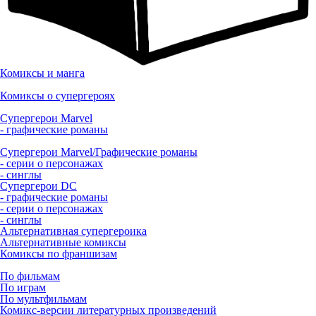
Комиксы и манга
Комиксы о супергероях
Супергерои Marvel
- графические романы
Супергерои Marvel/Графические романы
- серии о персонажах
- синглы
Супергерои DC
- графические романы
- серии о персонажах
- синглы
Альтернативная супергероика
Альтернативные комиксы
Комиксы по франшизам
По фильмам
По играм
По мультфильмам
Комикс-версии литературных произведений