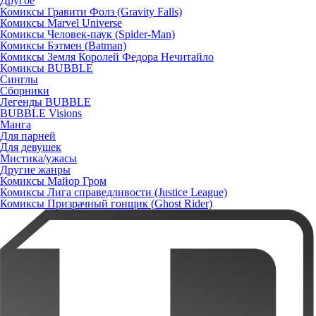
Другое
Комиксы Гравити Фолз (Gravity Falls)
Комиксы Marvel Universe
Комиксы Человек-паук (Spider-Man)
Комиксы Бэтмен (Batman)
Комиксы Земля Королей Федора Нечитайло
Комиксы BUBBLE
Синглы
Сборники
Легенды BUBBLE
BUBBLE Visions
Манга
Для парней
Для девушек
Мистика/ужасы
Другие жанры
Комиксы Майор Гром
Комиксы Лига справедливости (Justice League)
Комиксы Призрачный гонщик (Ghost Rider)