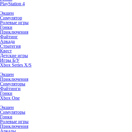
PlayStation 4
Экшен
Симулятор
Ролевые игры
Гонки
Приключения
Файтинг
Аркада
Стратегия
Квест
Детские игры
Игры Б/У
Xbox Series X/S
Экшен
Приключения
Симуляторы
Файтинги
Гонки
Xbox One
Экшен
Симуляторы
Гонки
Ролевые игры
Приключения
Аркады