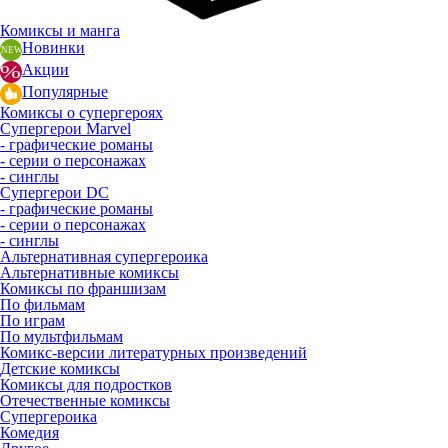
Комиксы и манга
Новинки
Акции
Популярные
Комиксы о супергероях
Супергерои Marvel
- графические романы
- серии о персонажах
- синглы
Супергерои DC
- графические романы
- серии о персонажах
- синглы
Альтернативная супергероика
Альтернативные комиксы
Комиксы по франшизам
По фильмам
По играм
По мультфильмам
Комикс-версии литературных произведений
Детские комиксы
Комиксы для подростков
Отечественные комиксы
Супергероика
Комедия