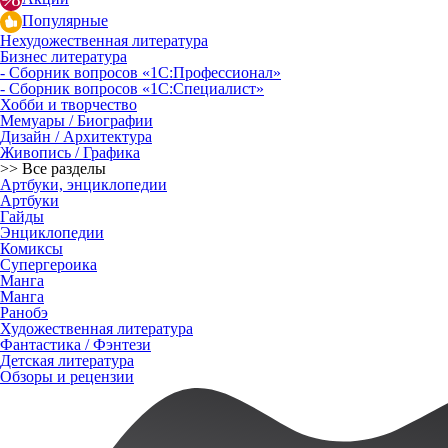
Популярные
Нехудожественная литература
Бизнес литература
- Сборник вопросов «1С:Профессионал»
- Сборник вопросов «1С:Специалист»
Хобби и творчество
Мемуары / Биографии
Дизайн / Архитектура
Живопись / Графика
>> Все разделы
Артбуки, энциклопедии
Артбуки
Гайды
Энциклопедии
Комиксы
Супергероика
Манга
Манга
Ранобэ
Художественная литература
Фантастика / Фэнтези
Детская литература
Обзоры и рецензии