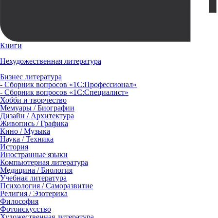
Книги
Нехудожественная литература
Бизнес литература
- Сборник вопросов «1С:Профессионал»
- Сборник вопросов «1С:Специалист»
Хобби и творчество
Мемуары / Биографии
Дизайн / Архитектура
Живопись / Графика
Кино / Музыка
Наука / Техника
История
Иностранные языки
Компьютерная литература
Медицина / Биология
Учебная литература
Психология / Саморазвитие
Религия / Эзотерика
Философия
Фотоискусство
Художественная литература