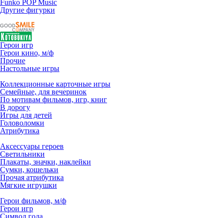
Funko POP Music
Другие фигурки
Герои игр
Герои кино, м/ф
Прочие
Настольные игры
Коллекционные карточные игры
Семейные, для вечеринок
По мотивам фильмов, игр, книг
В дорогу
Игры для детей
Головоломки
Атрибутика
Аксессуары героев
Светильники
Плакаты, значки, наклейки
Сумки, кошельки
Прочая атрибутика
Мягкие игрушки
Герои фильмов, м/ф
Герои игр
Символ года