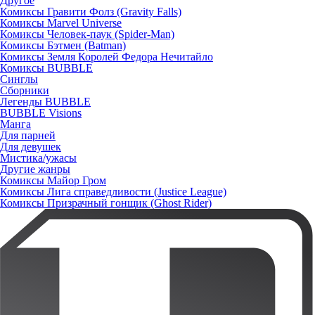
Другое
Комиксы Гравити Фолз (Gravity Falls)
Комиксы Marvel Universe
Комиксы Человек-паук (Spider-Man)
Комиксы Бэтмен (Batman)
Комиксы Земля Королей Федора Нечитайло
Комиксы BUBBLE
Синглы
Сборники
Легенды BUBBLE
BUBBLE Visions
Манга
Для парней
Для девушек
Мистика/ужасы
Другие жанры
Комиксы Майор Гром
Комиксы Лига справедливости (Justice League)
Комиксы Призрачный гонщик (Ghost Rider)