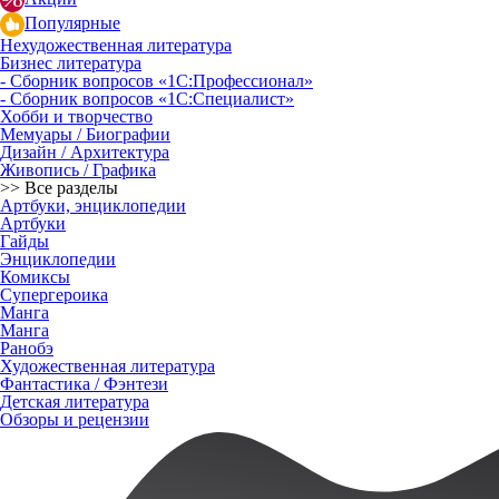
Популярные
Нехудожественная литература
Бизнес литература
- Сборник вопросов «1С:Профессионал»
- Сборник вопросов «1С:Специалист»
Хобби и творчество
Мемуары / Биографии
Дизайн / Архитектура
Живопись / Графика
>> Все разделы
Артбуки, энциклопедии
Артбуки
Гайды
Энциклопедии
Комиксы
Супергероика
Манга
Манга
Ранобэ
Художественная литература
Фантастика / Фэнтези
Детская литература
Обзоры и рецензии