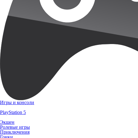
Игры и консоли
PlayStation 5
Экшен
Ролевые игры
Приключения
Гонки