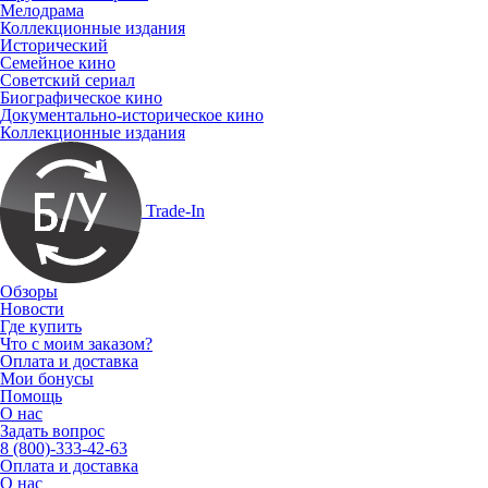
Мелодрама
Коллекционные издания
Исторический
Семейное кино
Советский сериал
Биографическое кино
Документально-историческое кино
Коллекционные издания
Trade-In
Обзоры
Новости
Где купить
Что с моим заказом?
Оплата и доставка
Мои бонусы
Помощь
О нас
Задать вопрос
8 (800)-333-42-63
Оплата и доставка
О нас