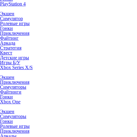
PlayStation 4
Экшен
Симулятор
Ролевые игры
Гонки
Приключения
Файтинг
Аркада
Стратегия
Квест
Детские игры
Игры Б/У
Xbox Series X/S
Экшен
Приключения
Симуляторы
Файтинги
Гонки
Xbox One
Экшен
Симуляторы
Гонки
Ролевые игры
Приключения
Аркады