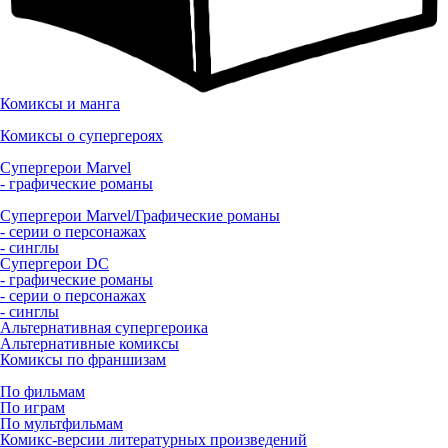
Комиксы и манга
Комиксы о супергероях
Супергерои Marvel
- графические романы
Супергерои Marvel/Графические романы
- серии о персонажах
- синглы
Супергерои DC
- графические романы
- серии о персонажах
- синглы
Альтернативная супергероика
Альтернативные комиксы
Комиксы по франшизам
По фильмам
По играм
По мультфильмам
Комикс-версии литературных произведений