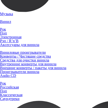
Музыка
Винил
Рок
Поп
Электронная
Рэп / R’n’B
Аксессуары для винила
Виниловые проигрыватели
Конверты / Чистящие средства
Средства для очистки винила
Внутренние конверты для винила
Внешние конверты / пакеты для винила
Проигрыватели винила
Audio CD
Рок
Российская
Поп
Классическая
Саундтреки