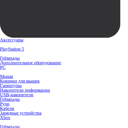
Аксессуары
PlayStation 5
Геймпады
Дополнительное оборудование
PC
Мыши
Коврики для мышек
Гарнитуры
Накопители информации
USB-накопители
Геймпады
Рули
Кабели
Зарядные устройства
Xbox
Геймпады