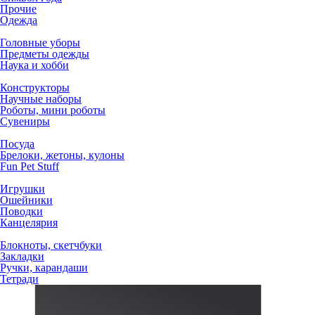
Прочие
Одежда
Головные уборы
Предметы одежды
Наука и хобби
Конструкторы
Научные наборы
Роботы, мини роботы
Сувениры
Посуда
Брелоки, жетоны, кулоны
Fun Pet Stuff
Игрушки
Ошейники
Поводки
Канцелярия
Блокноты, скетчбуки
Закладки
Ручки, карандаши
Тетради