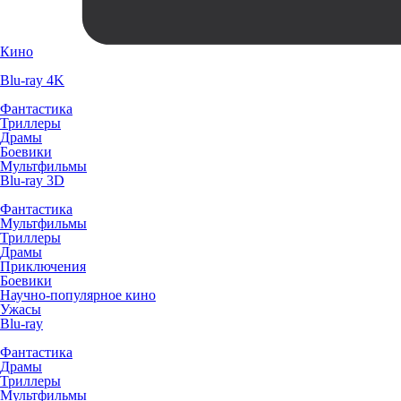
Кино
Blu-ray 4K
Фантастика
Триллеры
Драмы
Боевики
Мультфильмы
Blu-ray 3D
Фантастика
Мультфильмы
Триллеры
Драмы
Приключения
Боевики
Научно-популярное кино
Ужасы
Blu-ray
Фантастика
Драмы
Триллеры
Мультфильмы