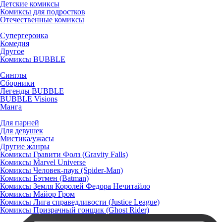
Детские комиксы
Комиксы для подростков
Отечественные комиксы
Супергероика
Комедия
Другое
Комиксы BUBBLE
Синглы
Сборники
Легенды BUBBLE
BUBBLE Visions
Манга
Для парней
Для девушек
Мистика/ужасы
Другие жанры
Комиксы Гравити Фолз (Gravity Falls)
Комиксы Marvel Universe
Комиксы Человек-паук (Spider-Man)
Комиксы Бэтмен (Batman)
Комиксы Земля Королей Федора Нечитайло
Комиксы Майор Гром
Комиксы Лига справедливости (Justice League)
Комиксы Призрачный гонщик (Ghost Rider)