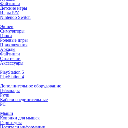
Файтинги
Детские игры
Игры Б/У
Nintendo Switch
Экшен
Симуляторы
Гонки
Ролевые игры
Приключения
Аркады
Файтинги
Стратегии
Аксессуары
PlayStation 5
PlayStation 4
Дополнительное оборудование
Геймпады
Рули
Кабели соединительные
PC
Мыши
Коврики для мышек
Гарнитуры
Носители информации