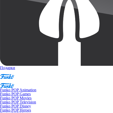
Подарки
Funko POP Animation
Funko POP Games
Funko POP Movies
Funko POP Television
Funko POP Disney
Funko POP Heroes