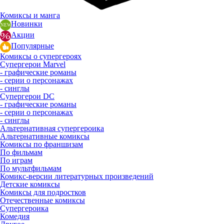
Комиксы и манга
Новинки
Акции
Популярные
Комиксы о супергероях
Супергерои Marvel
- графические романы
- серии о персонажах
- синглы
Супергерои DC
- графические романы
- серии о персонажах
- синглы
Альтернативная супергероика
Альтернативные комиксы
Комиксы по франшизам
По фильмам
По играм
По мультфильмам
Комикс-версии литературных произведений
Детские комиксы
Комиксы для подростков
Отечественные комиксы
Супергероика
Комедия