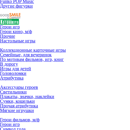
Funko POP Music
Другие фигурки
Герои игр
Герои кино, м/ф
Прочие
Настольные игры
Коллекционные карточные игры
Семейные, для вечеринок
По мотивам фильмов, игр, книг
В дорогу
Игры для детей
Головоломки
Атрибутика
Аксессуары героев
Светильники
Плакаты, значки, наклейки
Сумки, кошельки
Прочая атрибутика
Мягкие игрушки
Герои фильмов, м/ф
Герои игр
Символ года