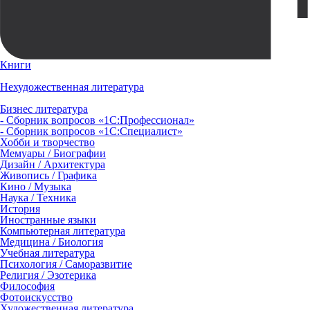
Книги
Нехудожественная литература
Бизнес литература
- Сборник вопросов «1С:Профессионал»
- Сборник вопросов «1С:Специалист»
Хобби и творчество
Мемуары / Биографии
Дизайн / Архитектура
Живопись / Графика
Кино / Музыка
Наука / Техника
История
Иностранные языки
Компьютерная литература
Медицина / Биология
Учебная литература
Психология / Саморазвитие
Религия / Эзотерика
Философия
Фотоискусство
Художественная литература