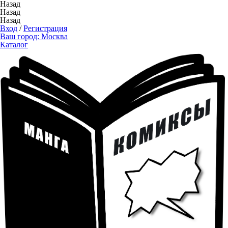
Назад
Назад
Назад
Вход
/
Регистрация
Ваш город:
Москва
Каталог