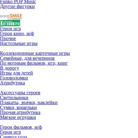
Funko POP Music
Другие фигурки
Герои игр
Герои кино, м/ф
Прочие
Настольные игры
Коллекционные карточные игры
Семейные, для вечеринок
По мотивам фильмов, игр, книг
В дорогу
Игры для детей
Головоломки
Атрибутика
Аксессуары героев
Светильники
Плакаты, значки, наклейки
Сумки, кошельки
Прочая атрибутика
Мягкие игрушки
Герои фильмов, м/ф
Герои игр
Символ года