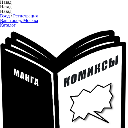
Назад
Назад
Назад
Вход
/
Регистрация
Ваш город:
Москва
Каталог