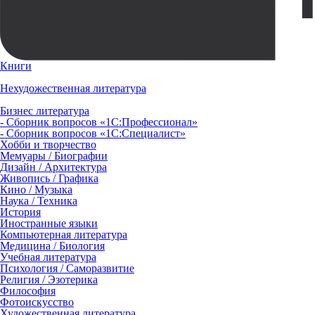
Книги
Нехудожественная литература
Бизнес литература
- Сборник вопросов «1С:Профессионал»
- Сборник вопросов «1С:Специалист»
Хобби и творчество
Мемуары / Биографии
Дизайн / Архитектура
Живопись / Графика
Кино / Музыка
Наука / Техника
История
Иностранные языки
Компьютерная литература
Медицина / Биология
Учебная литература
Психология / Саморазвитие
Религия / Эзотерика
Философия
Фотоискусство
Художественная литература