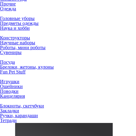
Прочие
Одежда
Головные уборы
Предметы одежды
Наука и хобби
Конструкторы
Научные наборы
Роботы, мини роботы
Сувениры
Посуда
Брелоки, жетоны, кулоны
Fun Pet Stuff
Игрушки
Ошейники
Поводки
Канцелярия
Блокноты, скетчбуки
Закладки
Ручки, карандаши
Тетради