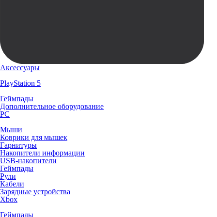
Аксессуары
PlayStation 5
Геймпады
Дополнительное оборудование
PC
Мыши
Коврики для мышек
Гарнитуры
Накопители информации
USB-накопители
Геймпады
Рули
Кабели
Зарядные устройства
Xbox
Геймпады