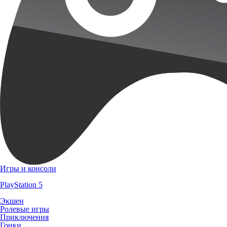
Игры и консоли
PlayStation 5
Экшен
Ролевые игры
Приключения
Гонки