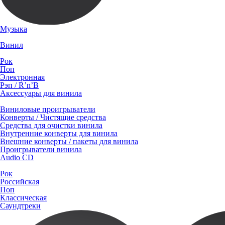
Музыка
Винил
Рок
Поп
Электронная
Рэп / R’n’B
Аксессуары для винила
Виниловые проигрыватели
Конверты / Чистящие средства
Средства для очистки винила
Внутренние конверты для винила
Внешние конверты / пакеты для винила
Проигрыватели винила
Audio CD
Рок
Российская
Поп
Классическая
Саундтреки