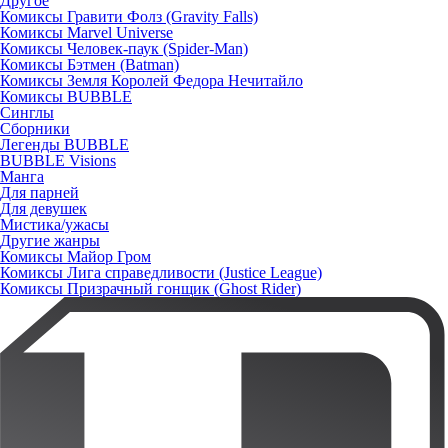
Другое
Комиксы Гравити Фолз (Gravity Falls)
Комиксы Marvel Universe
Комиксы Человек-паук (Spider-Man)
Комиксы Бэтмен (Batman)
Комиксы Земля Королей Федора Нечитайло
Комиксы BUBBLE
Синглы
Сборники
Легенды BUBBLE
BUBBLE Visions
Манга
Для парней
Для девушек
Мистика/ужасы
Другие жанры
Комиксы Майор Гром
Комиксы Лига справедливости (Justice League)
Комиксы Призрачный гонщик (Ghost Rider)