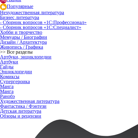
Популярные
Нехудожественная литература
Бизнес литература
- Сборник вопросов «1С:Профессионал»
- Сборник вопросов «1С:Специалист»
Хобби и творчество
Мемуары / Биографии
Дизайн / Архитектура
Живопись / Графика
>> Все разделы
Артбуки, энциклопедии
Артбуки
Гайды
Энциклопедии
Комиксы
Супергероика
Манга
Манга
Ранобэ
Художественная литература
Фантастика / Фэнтези
Детская литература
Обзоры и рецензии