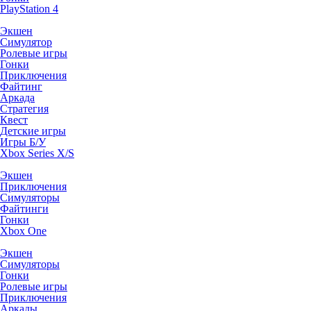
PlayStation 4
Экшен
Симулятор
Ролевые игры
Гонки
Приключения
Файтинг
Аркада
Стратегия
Квест
Детские игры
Игры Б/У
Xbox Series X/S
Экшен
Приключения
Симуляторы
Файтинги
Гонки
Xbox One
Экшен
Симуляторы
Гонки
Ролевые игры
Приключения
Аркады