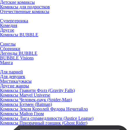
Детские комиксы
Комиксы для подростков
Отечественные комиксы
Супергероика
Комедия
Другое
Комиксы BUBBLE
Синглы
Сборники
Легенды BUBBLE
BUBBLE Visions
Манга
Для парней
Для девушек
Мистика/ужасы
Другие жанры
Комиксы Гравити Фолз (Gravity Falls)
Комиксы Marvel Universe
Комиксы Человек-паук (Spider-Man)
Комиксы Бэтмен (Batman)
Комиксы Земля Королей Федора Нечитайло
Комиксы Майор Гром
Комиксы Лига справедливости (Justice League)
Комиксы Призрачный гонщик (Ghost Rider)