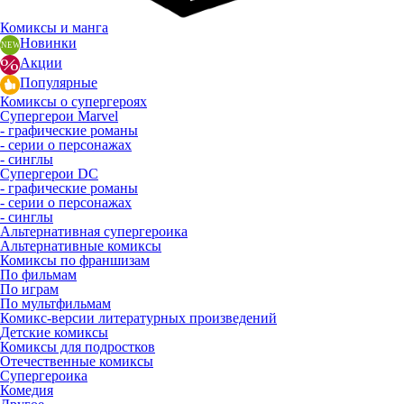
Комиксы и манга
Новинки
Акции
Популярные
Комиксы о супергероях
Супергерои Marvel
- графические романы
- серии о персонажах
- синглы
Супергерои DC
- графические романы
- серии о персонажах
- синглы
Альтернативная супергероика
Альтернативные комиксы
Комиксы по франшизам
По фильмам
По играм
По мультфильмам
Комикс-версии литературных произведений
Детские комиксы
Комиксы для подростков
Отечественные комиксы
Супергероика
Комедия