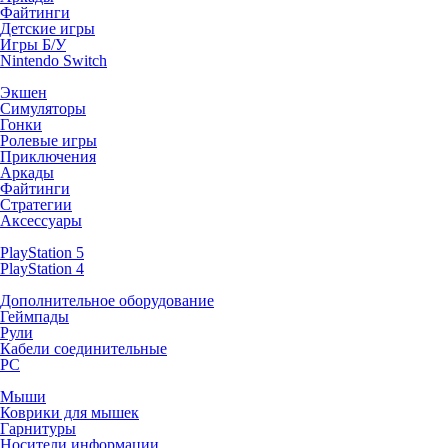
Файтинги
Детские игры
Игры Б/У
Nintendo Switch
Экшен
Симуляторы
Гонки
Ролевые игры
Приключения
Аркады
Файтинги
Стратегии
Аксессуары
PlayStation 5
PlayStation 4
Дополнительное оборудование
Геймпады
Рули
Кабели соединительные
PC
Мыши
Коврики для мышек
Гарнитуры
Носители информации