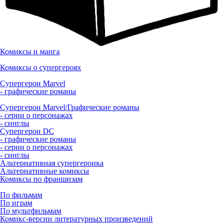
Комиксы и манга
Комиксы о супергероях
Супергерои Marvel
- графические романы
Супергерои Marvel/Графические романы
- серии о персонажах
- синглы
Супергерои DC
- графические романы
- серии о персонажах
- синглы
Альтернативная супергероика
Альтернативные комиксы
Комиксы по франшизам
По фильмам
По играм
По мультфильмам
Комикс-версии литературных произведений