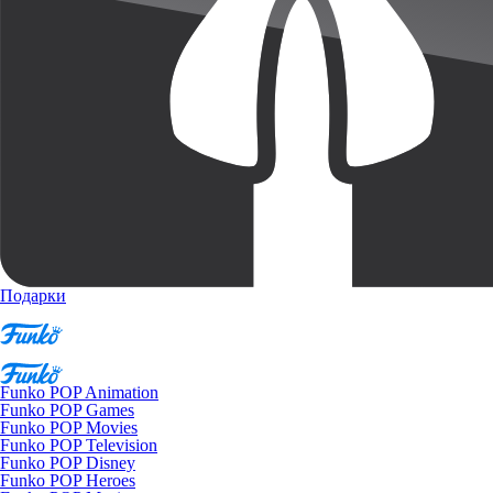
Подарки
Funko POP Animation
Funko POP Games
Funko POP Movies
Funko POP Television
Funko POP Disney
Funko POP Heroes