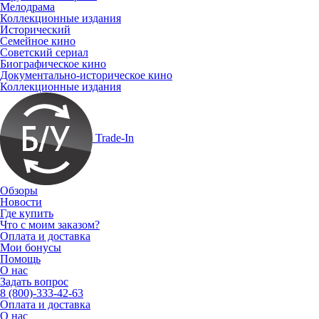
Мелодрама
Коллекционные издания
Исторический
Семейное кино
Советский сериал
Биографическое кино
Документально-историческое кино
Коллекционные издания
Trade-In
Обзоры
Новости
Где купить
Что с моим заказом?
Оплата и доставка
Мои бонусы
Помощь
О нас
Задать вопрос
8 (800)-333-42-63
Оплата и доставка
О нас