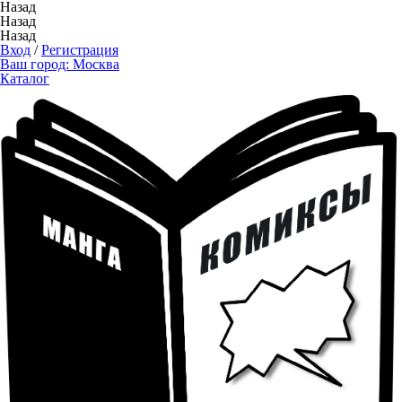
Назад
Назад
Назад
Вход
/
Регистрация
Ваш город:
Москва
Каталог