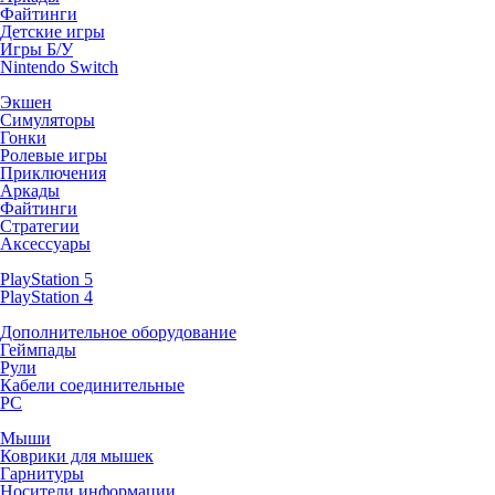
Файтинги
Детские игры
Игры Б/У
Nintendo Switch
Экшен
Симуляторы
Гонки
Ролевые игры
Приключения
Аркады
Файтинги
Стратегии
Аксессуары
PlayStation 5
PlayStation 4
Дополнительное оборудование
Геймпады
Рули
Кабели соединительные
PC
Мыши
Коврики для мышек
Гарнитуры
Носители информации