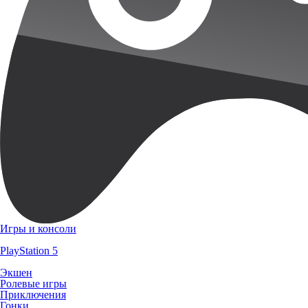
Игры и консоли
PlayStation 5
Экшен
Ролевые игры
Приключения
Гонки