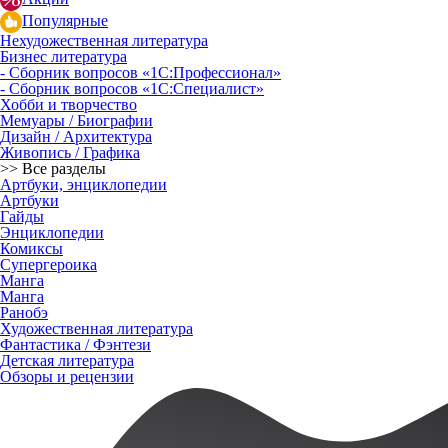
Популярные
Нехудожественная литература
Бизнес литература
- Сборник вопросов «1С:Профессионал»
- Сборник вопросов «1С:Специалист»
Хобби и творчество
Мемуары / Биографии
Дизайн / Архитектура
Живопись / Графика
>> Все разделы
Артбуки, энциклопедии
Артбуки
Гайды
Энциклопедии
Комиксы
Супергероика
Манга
Манга
Ранобэ
Художественная литература
Фантастика / Фэнтези
Детская литература
Обзоры и рецензии