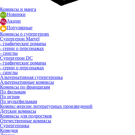
Комиксы и манга
Новинки
Акции
Популярные
Комиксы о супергероях
Супергерои Marvel
- графические романы
- серии о персонажах
- синглы
Супергерои DC
- графические романы
- серии о персонажах
- синглы
Альтернативная супергероика
Альтернативные комиксы
Комиксы по франшизам
По фильмам
По играм
По мультфильмам
Комикс-версии литературных произведений
Детские комиксы
Комиксы для подростков
Отечественные комиксы
Супергероика
Комедия