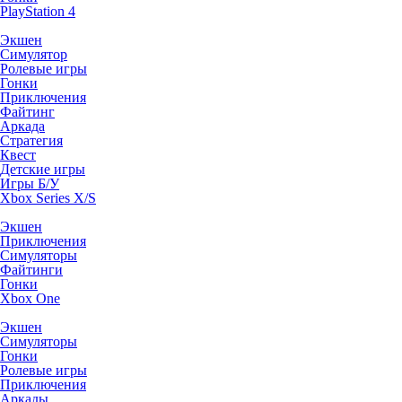
PlayStation 4
Экшен
Симулятор
Ролевые игры
Гонки
Приключения
Файтинг
Аркада
Стратегия
Квест
Детские игры
Игры Б/У
Xbox Series X/S
Экшен
Приключения
Симуляторы
Файтинги
Гонки
Xbox One
Экшен
Симуляторы
Гонки
Ролевые игры
Приключения
Аркады