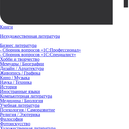
Книги
Нехудожественная литература
Бизнес литература
- Сборник вопросов «1С:Профессионал»
- Сборник вопросов «1С:Специалист»
Хобби и творчество
Мемуары / Биографии
Дизайн / Архитектура
Живопись / Графика
Кино / Музыка
Наука / Техника
История
Иностранные языки
Компьютерная литература
Медицина / Биология
Учебная литература
Психология / Саморазвитие
Религия / Эзотерика
Философия
Фотоискусство
Художественная литература