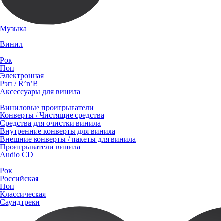
Музыка
Винил
Рок
Поп
Электронная
Рэп / R’n’B
Аксессуары для винила
Виниловые проигрыватели
Конверты / Чистящие средства
Средства для очистки винила
Внутренние конверты для винила
Внешние конверты / пакеты для винила
Проигрыватели винила
Audio CD
Рок
Российская
Поп
Классическая
Саундтреки