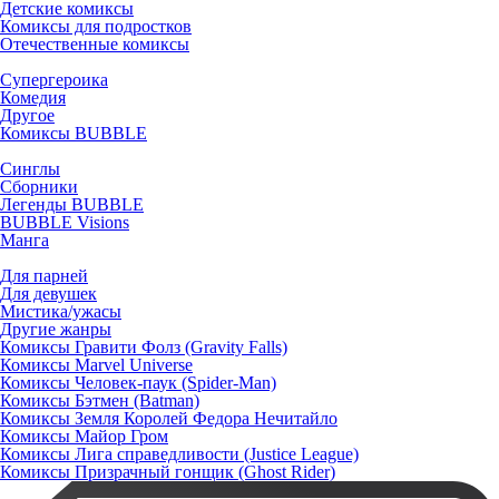
Детские комиксы
Комиксы для подростков
Отечественные комиксы
Супергероика
Комедия
Другое
Комиксы BUBBLE
Синглы
Сборники
Легенды BUBBLE
BUBBLE Visions
Манга
Для парней
Для девушек
Мистика/ужасы
Другие жанры
Комиксы Гравити Фолз (Gravity Falls)
Комиксы Marvel Universe
Комиксы Человек-паук (Spider-Man)
Комиксы Бэтмен (Batman)
Комиксы Земля Королей Федора Нечитайло
Комиксы Майор Гром
Комиксы Лига справедливости (Justice League)
Комиксы Призрачный гонщик (Ghost Rider)