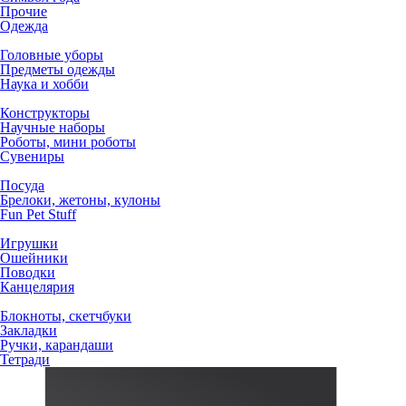
Прочие
Одежда
Головные уборы
Предметы одежды
Наука и хобби
Конструкторы
Научные наборы
Роботы, мини роботы
Сувениры
Посуда
Брелоки, жетоны, кулоны
Fun Pet Stuff
Игрушки
Ошейники
Поводки
Канцелярия
Блокноты, скетчбуки
Закладки
Ручки, карандаши
Тетради