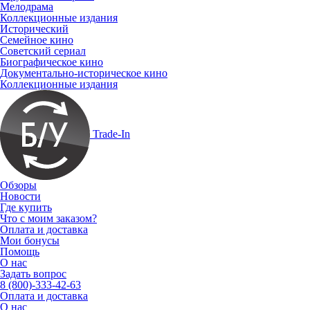
Мелодрама
Коллекционные издания
Исторический
Семейное кино
Советский сериал
Биографическое кино
Документально-историческое кино
Коллекционные издания
Trade-In
Обзоры
Новости
Где купить
Что с моим заказом?
Оплата и доставка
Мои бонусы
Помощь
О нас
Задать вопрос
8 (800)-333-42-63
Оплата и доставка
О нас