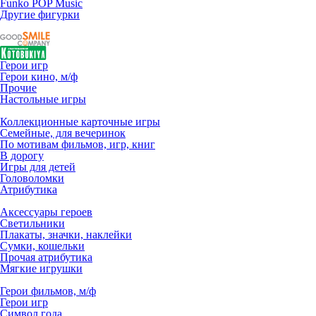
Funko POP Music
Другие фигурки
Герои игр
Герои кино, м/ф
Прочие
Настольные игры
Коллекционные карточные игры
Семейные, для вечеринок
По мотивам фильмов, игр, книг
В дорогу
Игры для детей
Головоломки
Атрибутика
Аксессуары героев
Светильники
Плакаты, значки, наклейки
Сумки, кошельки
Прочая атрибутика
Мягкие игрушки
Герои фильмов, м/ф
Герои игр
Символ года