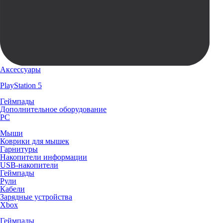
Аксессуары
PlayStation 5
Геймпады
Дополнительное оборудование
PC
Мыши
Коврики для мышек
Гарнитуры
Накопители информации
USB-накопители
Геймпады
Рули
Кабели
Зарядные устройства
Xbox
Геймпады