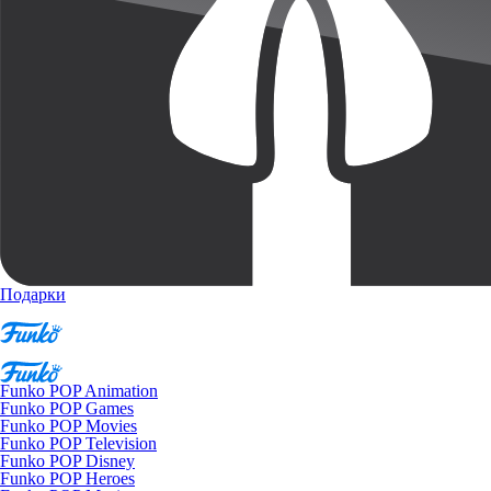
Подарки
Funko POP Animation
Funko POP Games
Funko POP Movies
Funko POP Television
Funko POP Disney
Funko POP Heroes