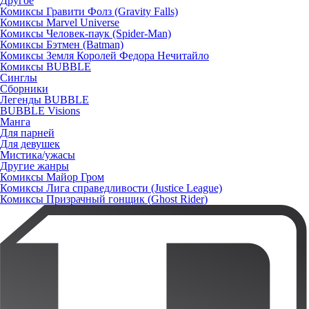
Другое
Комиксы Гравити Фолз (Gravity Falls)
Комиксы Marvel Universe
Комиксы Человек-паук (Spider-Man)
Комиксы Бэтмен (Batman)
Комиксы Земля Королей Федора Нечитайло
Комиксы BUBBLE
Синглы
Сборники
Легенды BUBBLE
BUBBLE Visions
Манга
Для парней
Для девушек
Мистика/ужасы
Другие жанры
Комиксы Майор Гром
Комиксы Лига справедливости (Justice League)
Комиксы Призрачный гонщик (Ghost Rider)