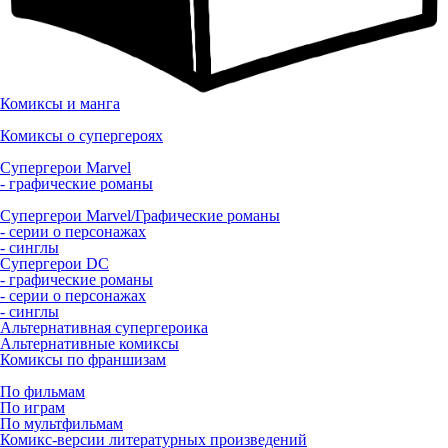
Комиксы и манга
Комиксы о супергероях
Супергерои Marvel
- графические романы
Супергерои Marvel/Графические романы
- серии о персонажах
- синглы
Супергерои DC
- графические романы
- серии о персонажах
- синглы
Альтернативная супергероика
Альтернативные комиксы
Комиксы по франшизам
По фильмам
По играм
По мультфильмам
Комикс-версии литературных произведений