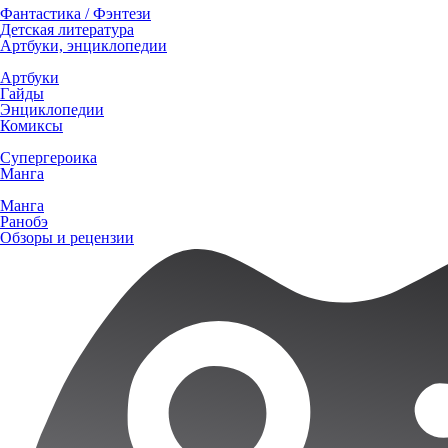
Фантастика / Фэнтези
Детская литература
Артбуки, энциклопедии
Артбуки
Гайды
Энциклопедии
Комиксы
Супергероика
Манга
Манга
Ранобэ
Обзоры и рецензии