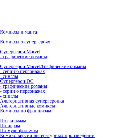
Комиксы и манга
Комиксы о супергероях
Супергерои Marvel
- графические романы
Супергерои Marvel/Графические романы
- серии о персонажах
- синглы
Супергерои DC
- графические романы
- серии о персонажах
- синглы
Альтернативная супергероика
Альтернативные комиксы
Комиксы по франшизам
По фильмам
По играм
По мультфильмам
Комикс-версии литературных произведений