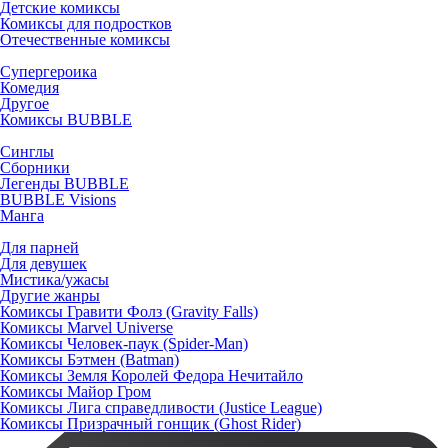
Детские комиксы
Комиксы для подростков
Отечественные комиксы
Супергероика
Комедия
Другое
Комиксы BUBBLE
Синглы
Сборники
Легенды BUBBLE
BUBBLE Visions
Манга
Для парней
Для девушек
Мистика/ужасы
Другие жанры
Комиксы Гравити Фолз (Gravity Falls)
Комиксы Marvel Universe
Комиксы Человек-паук (Spider-Man)
Комиксы Бэтмен (Batman)
Комиксы Земля Королей Федора Нечитайло
Комиксы Майор Гром
Комиксы Лига справедливости (Justice League)
Комиксы Призрачный гонщик (Ghost Rider)