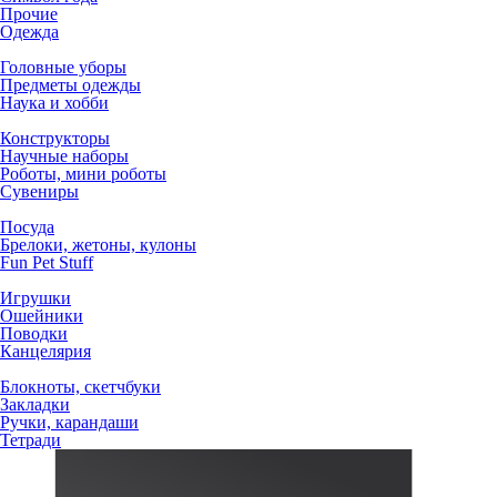
Прочие
Одежда
Головные уборы
Предметы одежды
Наука и хобби
Конструкторы
Научные наборы
Роботы, мини роботы
Сувениры
Посуда
Брелоки, жетоны, кулоны
Fun Pet Stuff
Игрушки
Ошейники
Поводки
Канцелярия
Блокноты, скетчбуки
Закладки
Ручки, карандаши
Тетради