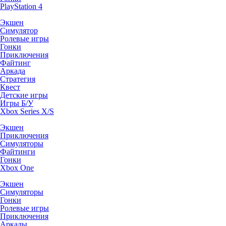
PlayStation 4
Экшен
Симулятор
Ролевые игры
Гонки
Приключения
Файтинг
Аркада
Стратегия
Квест
Детские игры
Игры Б/У
Xbox Series X/S
Экшен
Приключения
Симуляторы
Файтинги
Гонки
Xbox One
Экшен
Симуляторы
Гонки
Ролевые игры
Приключения
Аркады