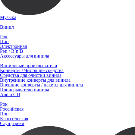
Музыка
Винил
Рок
Поп
Электронная
Рэп / R’n’B
Аксессуары для винила
Виниловые проигрыватели
Конверты / Чистящие средства
Средства для очистки винила
Внутренние конверты для винила
Внешние конверты / пакеты для винила
Проигрыватели винила
Audio CD
Рок
Российская
Поп
Классическая
Саундтреки