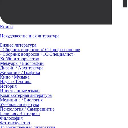
Книги
Нехудожественная литература
Бизнес литература
- Сборник вопросов «1С:Профессионал»
- Сборник вопросов «1С:Специалист»
Хобби и творчество
Мемуары / Биографии
Дизайн / Архитектура
Живопись / Графика
Кино / Музыка
Наука / Техника
История
Иностранные языки
Компьютерная литература
Медицина / Биология
Учебная литература
Психология / Саморазвитие
Религия / Эзотерика
Философия
Фотоискусство
Художественная литература