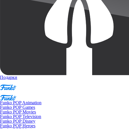
Подарки
Funko POP Animation
Funko POP Games
Funko POP Movies
Funko POP Television
Funko POP Disney
Funko POP Heroes