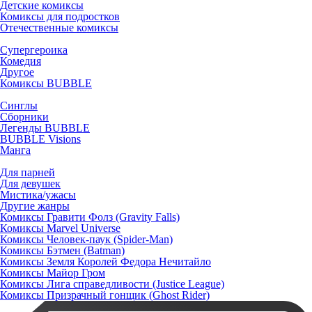
Детские комиксы
Комиксы для подростков
Отечественные комиксы
Супергероика
Комедия
Другое
Комиксы BUBBLE
Синглы
Сборники
Легенды BUBBLE
BUBBLE Visions
Манга
Для парней
Для девушек
Мистика/ужасы
Другие жанры
Комиксы Гравити Фолз (Gravity Falls)
Комиксы Marvel Universe
Комиксы Человек-паук (Spider-Man)
Комиксы Бэтмен (Batman)
Комиксы Земля Королей Федора Нечитайло
Комиксы Майор Гром
Комиксы Лига справедливости (Justice League)
Комиксы Призрачный гонщик (Ghost Rider)