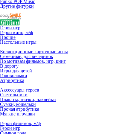
Funko POP Music
Другие фигурки
Герои игр
Герои кино, м/ф
Прочие
Настольные игры
Коллекционные карточные игры
Семейные, для вечеринок
По мотивам фильмов, игр, книг
В дорогу
Игры для детей
Головоломки
Атрибутика
Аксессуары героев
Светильники
Плакаты, значки, наклейки
Сумки, кошельки
Прочая атрибутика
Мягкие игрушки
Герои фильмов, м/ф
Герои игр
Символ года