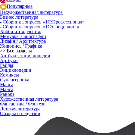
Популярные
Нехудожественная литература
Бизнес литература
- Сборник вопросов «1С:Профессионал»
- Сборник вопросов «1С:Специалист»
Хобби и творчество
Мемуары / Биографии
Дизайн / Архитектура
Живопись / Графика
>> Все разделы
Артбуки, энциклопедии
Артбуки
Гайды
Энциклопедии
Комиксы
Супергероика
Манга
Манга
Ранобэ
Художественная литература
Фантастика / Фэнтези
Детская литература
Обзоры и рецензии