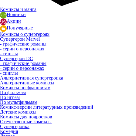
Комиксы и манга
Новинки
Акции
Популярные
Комиксы о супергероях
Супергерои Marvel
- графические романы
- серии о персонажах
- синглы
Супергерои DC
- графические романы
- серии о персонажах
- синглы
Альтернативная супергероика
Альтернативные комиксы
Комиксы по франшизам
По фильмам
По играм
По мультфильмам
Комикс-версии литературных произведений
Детские комиксы
Комиксы для подростков
Отечественные комиксы
Супергероика
Комедия