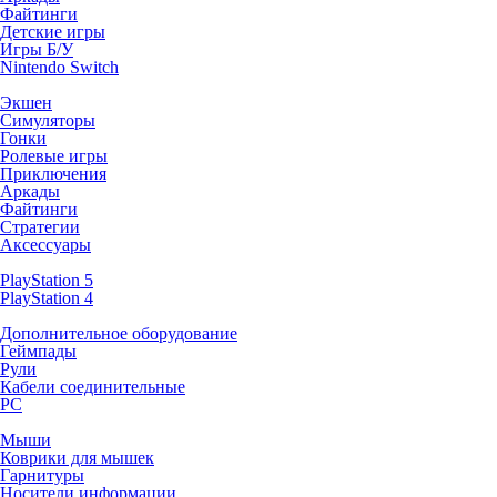
Файтинги
Детские игры
Игры Б/У
Nintendo Switch
Экшен
Симуляторы
Гонки
Ролевые игры
Приключения
Аркады
Файтинги
Стратегии
Аксессуары
PlayStation 5
PlayStation 4
Дополнительное оборудование
Геймпады
Рули
Кабели соединительные
PC
Мыши
Коврики для мышек
Гарнитуры
Носители информации