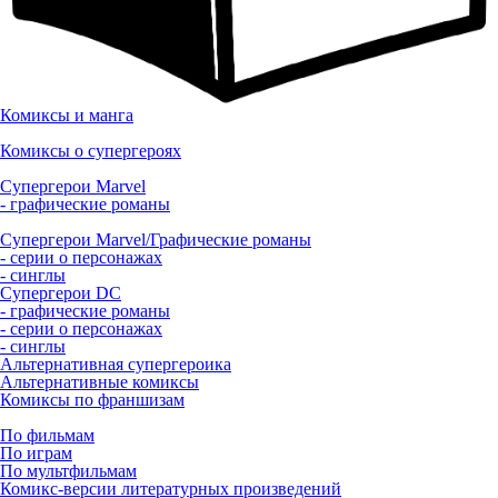
Комиксы и манга
Комиксы о супергероях
Супергерои Marvel
- графические романы
Супергерои Marvel/Графические романы
- серии о персонажах
- синглы
Супергерои DC
- графические романы
- серии о персонажах
- синглы
Альтернативная супергероика
Альтернативные комиксы
Комиксы по франшизам
По фильмам
По играм
По мультфильмам
Комикс-версии литературных произведений