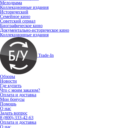
Мелодрама
Коллекционные издания
Исторический
Семейное кино
Советский сериал
Биографическое кино
Документально-историческое кино
Коллекционные издания
Trade-In
Обзоры
Новости
Где купить
Что с моим заказом?
Оплата и доставка
Мои бонусы
Помощь
О нас
Задать вопрос
8 (800)-333-42-63
Оплата и доставка
О нас