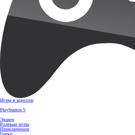
Игры и консоли
PlayStation 5
Экшен
Ролевые игры
Приключения
Гонки