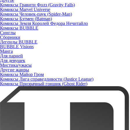
Другое
Комиксы Гравити Фолз (Gravity Falls)
Комиксы Marvel Universe
Комиксы Человек-паук (Spider-Man)
Комиксы Бэтмен (Batman)
Комиксы Земля Королей Федора Нечитайло
Комиксы BUBBLE
Синглы
Сборники
Легенды BUBBLE
BUBBLE Visions
Манга
Для парней
Для девушек
Мистика/ужасы
Другие жанры
Комиксы Майор Гром
Комиксы Лига справедливости (Justice League)
Комиксы Призрачный гонщик (Ghost Rider)