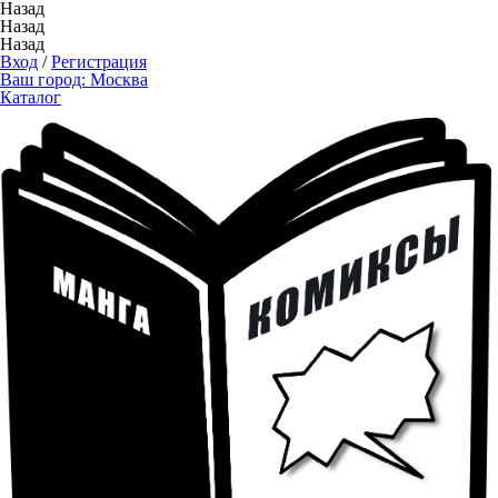
Назад
Назад
Назад
Вход
/
Регистрация
Ваш город:
Москва
Каталог