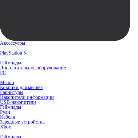
Аксессуары
PlayStation 5
Геймпады
Дополнительное оборудование
PC
Мыши
Коврики для мышек
Гарнитуры
Накопители информации
USB-накопители
Геймпады
Рули
Кабели
Зарядные устройства
Xbox
Геймпады