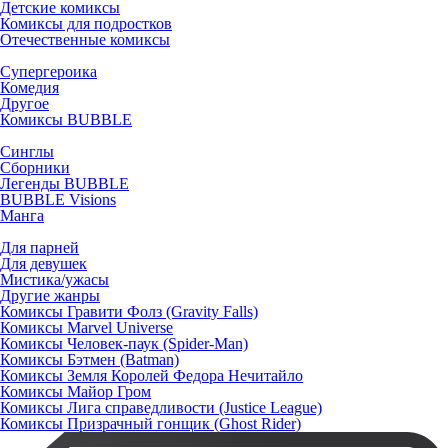
Детские комиксы
Комиксы для подростков
Отечественные комиксы
Супергероика
Комедия
Другое
Комиксы BUBBLE
Синглы
Сборники
Легенды BUBBLE
BUBBLE Visions
Манга
Для парней
Для девушек
Мистика/ужасы
Другие жанры
Комиксы Гравити Фолз (Gravity Falls)
Комиксы Marvel Universe
Комиксы Человек-паук (Spider-Man)
Комиксы Бэтмен (Batman)
Комиксы Земля Королей Федора Нечитайло
Комиксы Майор Гром
Комиксы Лига справедливости (Justice League)
Комиксы Призрачный гонщик (Ghost Rider)