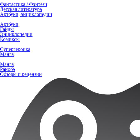
Фантастика / Фэнтези
Детская литература
Артбуки, энциклопедии
Артбуки
Гайды
Энциклопедии
Комиксы
Супергероика
Манга
Манга
Ранобэ
Обзоры и рецензии