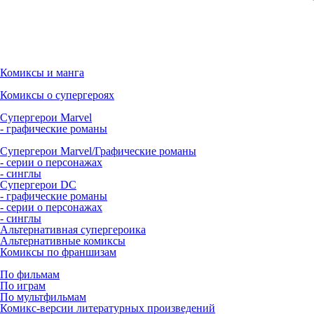
Комиксы и манга
Комиксы о супергероях
Супергерои Marvel
- графические романы
Супергерои Marvel/Графические романы
- серии о персонажах
- синглы
Супергерои DC
- графические романы
- серии о персонажах
- синглы
Альтернативная супергероика
Альтернативные комиксы
Комиксы по франшизам
По фильмам
По играм
По мультфильмам
Комикс-версии литературных произведений