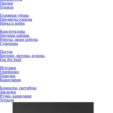
Прочие
Одежда
Головные уборы
Предметы одежды
Наука и хобби
Конструкторы
Научные наборы
Роботы, мини роботы
Сувениры
Посуда
Брелоки, жетоны, кулоны
Fun Pet Stuff
Игрушки
Ошейники
Поводки
Канцелярия
Блокноты, скетчбуки
Закладки
Ручки, карандаши
Тетради