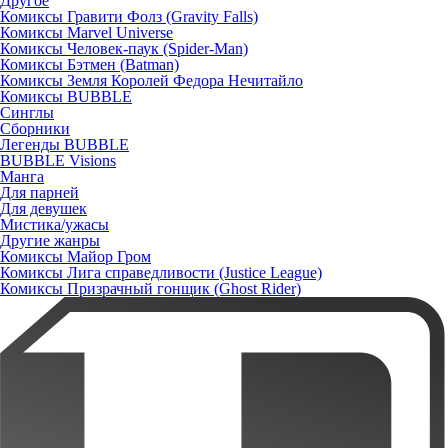
Другое
Комиксы Гравити Фолз (Gravity Falls)
Комиксы Marvel Universe
Комиксы Человек-паук (Spider-Man)
Комиксы Бэтмен (Batman)
Комиксы Земля Королей Федора Нечитайло
Комиксы BUBBLE
Синглы
Сборники
Легенды BUBBLE
BUBBLE Visions
Манга
Для парней
Для девушек
Мистика/ужасы
Другие жанры
Комиксы Майор Гром
Комиксы Лига справедливости (Justice League)
Комиксы Призрачный гонщик (Ghost Rider)