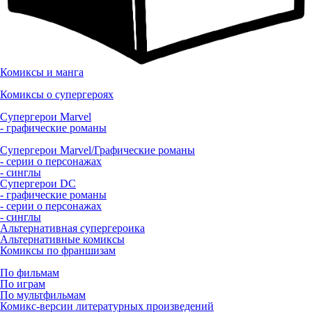
Комиксы и манга
Комиксы о супергероях
Супергерои Marvel
- графические романы
Супергерои Marvel/Графические романы
- серии о персонажах
- синглы
Супергерои DC
- графические романы
- серии о персонажах
- синглы
Альтернативная супергероика
Альтернативные комиксы
Комиксы по франшизам
По фильмам
По играм
По мультфильмам
Комикс-версии литературных произведений