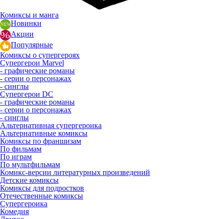
Комиксы и манга
Новинки
Акции
Популярные
Комиксы о супергероях
Супергерои Marvel
- графические романы
- серии о персонажах
- синглы
Супергерои DC
- графические романы
- серии о персонажах
- синглы
Альтернативная супергероика
Альтернативные комиксы
Комиксы по франшизам
По фильмам
По играм
По мультфильмам
Комикс-версии литературных произведений
Детские комиксы
Комиксы для подростков
Отечественные комиксы
Супергероика
Комедия