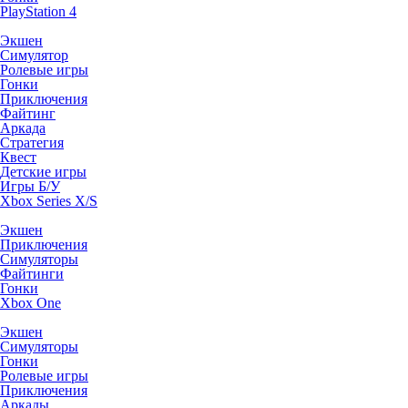
PlayStation 4
Экшен
Симулятор
Ролевые игры
Гонки
Приключения
Файтинг
Аркада
Стратегия
Квест
Детские игры
Игры Б/У
Xbox Series X/S
Экшен
Приключения
Симуляторы
Файтинги
Гонки
Xbox One
Экшен
Симуляторы
Гонки
Ролевые игры
Приключения
Аркады