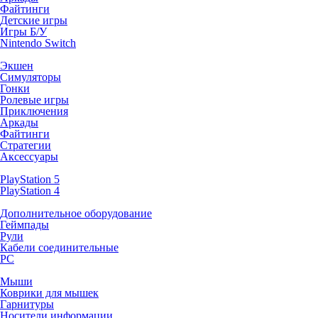
Файтинги
Детские игры
Игры Б/У
Nintendo Switch
Экшен
Симуляторы
Гонки
Ролевые игры
Приключения
Аркады
Файтинги
Стратегии
Аксессуары
PlayStation 5
PlayStation 4
Дополнительное оборудование
Геймпады
Рули
Кабели соединительные
PC
Мыши
Коврики для мышек
Гарнитуры
Носители информации