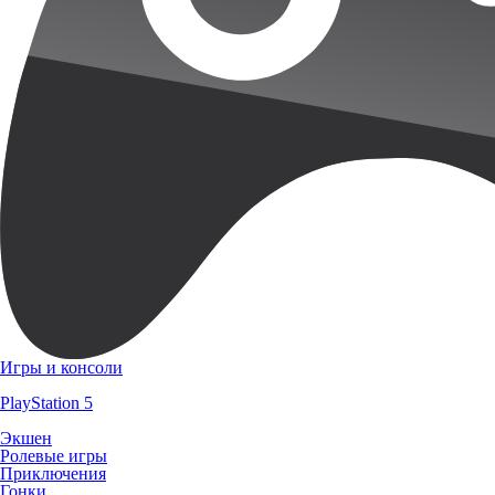
Игры и консоли
PlayStation 5
Экшен
Ролевые игры
Приключения
Гонки