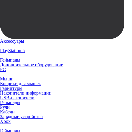
Аксессуары
PlayStation 5
Геймпады
Дополнительное оборудование
PC
Мыши
Коврики для мышек
Гарнитуры
Накопители информации
USB-накопители
Геймпады
Рули
Кабели
Зарядные устройства
Xbox
Геймпады