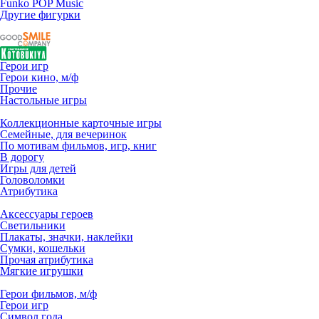
Funko POP Music
Другие фигурки
Герои игр
Герои кино, м/ф
Прочие
Настольные игры
Коллекционные карточные игры
Семейные, для вечеринок
По мотивам фильмов, игр, книг
В дорогу
Игры для детей
Головоломки
Атрибутика
Аксессуары героев
Светильники
Плакаты, значки, наклейки
Сумки, кошельки
Прочая атрибутика
Мягкие игрушки
Герои фильмов, м/ф
Герои игр
Символ года