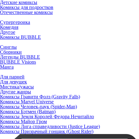
Детские комиксы
Комиксы для подростков
Отечественные комиксы
Супергероика
Комедия
Другое
Комиксы BUBBLE
Синглы
Сборники
Легенды BUBBLE
BUBBLE Visions
Манга
Для парней
Для девушек
Мистика/ужасы
Другие жанры
Комиксы Гравити Фолз (Gravity Falls)
Комиксы Marvel Universe
Комиксы Человек-паук (Spider-Man)
Комиксы Бэтмен (Batman)
Комиксы Земля Королей Федора Нечитайло
Комиксы Майор Гром
Комиксы Лига справедливости (Justice League)
Комиксы Призрачный гонщик (Ghost Rider)