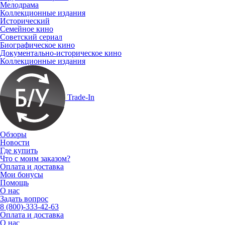
Мелодрама
Коллекционные издания
Исторический
Семейное кино
Советский сериал
Биографическое кино
Документально-историческое кино
Коллекционные издания
Trade-In
Обзоры
Новости
Где купить
Что с моим заказом?
Оплата и доставка
Мои бонусы
Помощь
О нас
Задать вопрос
8 (800)-333-42-63
Оплата и доставка
О нас