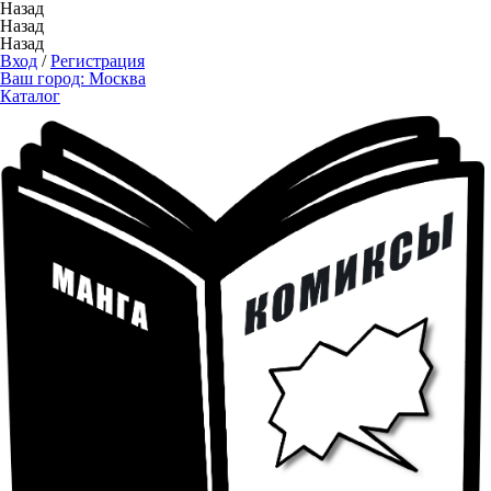
Назад
Назад
Назад
Вход
/
Регистрация
Ваш город:
Москва
Каталог