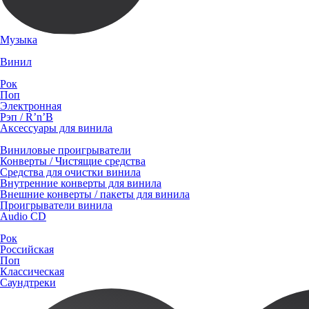
Музыка
Винил
Рок
Поп
Электронная
Рэп / R’n’B
Аксессуары для винила
Виниловые проигрыватели
Конверты / Чистящие средства
Средства для очистки винила
Внутренние конверты для винила
Внешние конверты / пакеты для винила
Проигрыватели винила
Audio CD
Рок
Российская
Поп
Классическая
Саундтреки