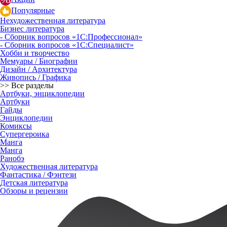
Популярные
Нехудожественная литература
Бизнес литература
- Сборник вопросов «1С:Профессионал»
- Сборник вопросов «1С:Специалист»
Хобби и творчество
Мемуары / Биографии
Дизайн / Архитектура
Живопись / Графика
>> Все разделы
Артбуки, энциклопедии
Артбуки
Гайды
Энциклопедии
Комиксы
Супергероика
Манга
Манга
Ранобэ
Художественная литература
Фантастика / Фэнтези
Детская литература
Обзоры и рецензии