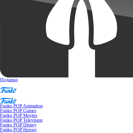
Подарки
Funko POP Animation
Funko POP Games
Funko POP Movies
Funko POP Television
Funko POP Disney
Funko POP Heroes