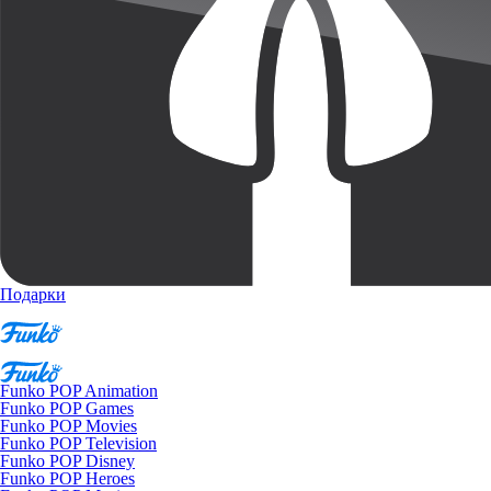
Подарки
Funko POP Animation
Funko POP Games
Funko POP Movies
Funko POP Television
Funko POP Disney
Funko POP Heroes