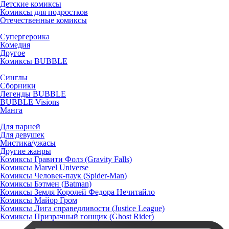
Детские комиксы
Комиксы для подростков
Отечественные комиксы
Супергероика
Комедия
Другое
Комиксы BUBBLE
Синглы
Сборники
Легенды BUBBLE
BUBBLE Visions
Манга
Для парней
Для девушек
Мистика/ужасы
Другие жанры
Комиксы Гравити Фолз (Gravity Falls)
Комиксы Marvel Universe
Комиксы Человек-паук (Spider-Man)
Комиксы Бэтмен (Batman)
Комиксы Земля Королей Федора Нечитайло
Комиксы Майор Гром
Комиксы Лига справедливости (Justice League)
Комиксы Призрачный гонщик (Ghost Rider)