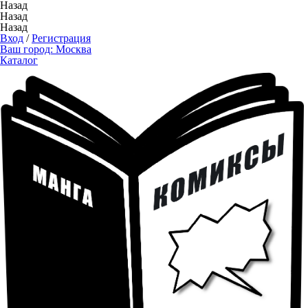
Назад
Назад
Назад
Вход
/
Регистрация
Ваш город:
Москва
Каталог