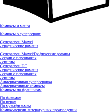
Комиксы и манга
Комиксы о супергероях
Супергерои Marvel
- графические романы
Супергерои Marvel/Графические романы
- серии о персонажах
- синглы
Супергерои DC
- графические романы
- серии о персонажах
- синглы
Альтернативная супергероика
Альтернативные комиксы
Комиксы по франшизам
По фильмам
По играм
По мультфильмам
Комикс-версии литературных произведений