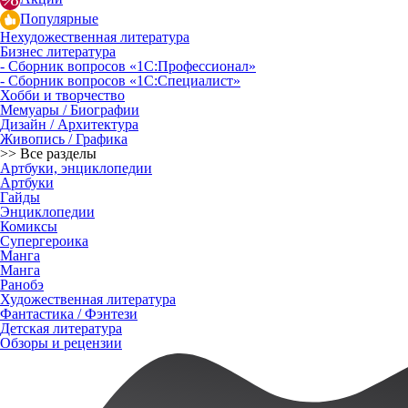
Популярные
Нехудожественная литература
Бизнес литература
- Сборник вопросов «1С:Профессионал»
- Сборник вопросов «1С:Специалист»
Хобби и творчество
Мемуары / Биографии
Дизайн / Архитектура
Живопись / Графика
>> Все разделы
Артбуки, энциклопедии
Артбуки
Гайды
Энциклопедии
Комиксы
Супергероика
Манга
Манга
Ранобэ
Художественная литература
Фантастика / Фэнтези
Детская литература
Обзоры и рецензии