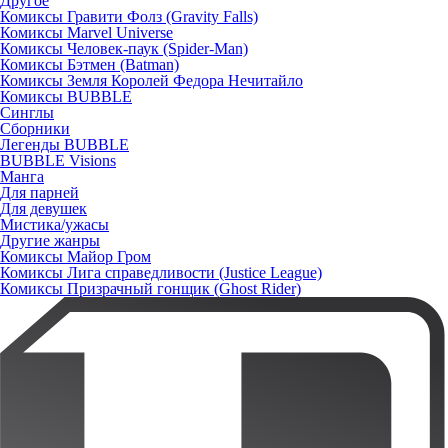
Другое
Комиксы Гравити Фолз (Gravity Falls)
Комиксы Marvel Universe
Комиксы Человек-паук (Spider-Man)
Комиксы Бэтмен (Batman)
Комиксы Земля Королей Федора Нечитайло
Комиксы BUBBLE
Синглы
Сборники
Легенды BUBBLE
BUBBLE Visions
Манга
Для парней
Для девушек
Мистика/ужасы
Другие жанры
Комиксы Майор Гром
Комиксы Лига справедливости (Justice League)
Комиксы Призрачный гонщик (Ghost Rider)