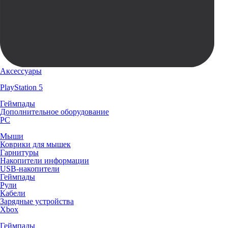
Аксессуары
PlayStation 5
Геймпады
Дополнительное оборудование
PC
Мыши
Коврики для мышек
Гарнитуры
Накопители информации
USB-накопители
Геймпады
Рули
Кабели
Зарядные устройства
Xbox
Геймпады