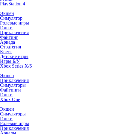
PlayStation 4
Экшен
Симулятор
Ролевые игры
Гонки
Приключения
Файтинг
Аркада
Стратегия
Квест
Детские игры
Игры Б/У
Xbox Series X/S
Экшен
Приключения
Симуляторы
Файтинги
Гонки
Xbox One
Экшен
Симуляторы
Гонки
Ролевые игры
Приключения
Аркады