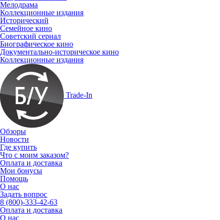
Мелодрама
Коллекционные издания
Исторический
Семейное кино
Советский сериал
Биографическое кино
Документально-историческое кино
Коллекционные издания
Trade-In
Обзоры
Новости
Где купить
Что с моим заказом?
Оплата и доставка
Мои бонусы
Помощь
О нас
Задать вопрос
8 (800)-333-42-63
Оплата и доставка
О нас