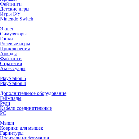
Файтинги
Детские игры
Игры Б/У
Nintendo Switch
Экшен
Симуляторы
Гонки
Ролевые игры
Приключения
Аркады
Файтинги
Стратегии
Аксессуары
PlayStation 5
PlayStation 4
Дополнительное оборудование
Геймпады
Рули
Кабели соединительные
PC
Мыши
Коврики для мышек
Гарнитуры
Носители информации