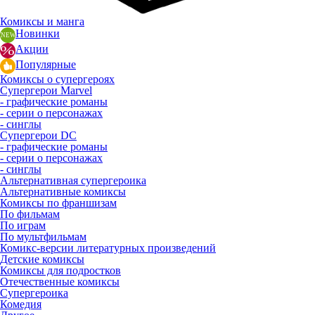
Комиксы и манга
Новинки
Акции
Популярные
Комиксы о супергероях
Супергерои Marvel
- графические романы
- серии о персонажах
- синглы
Супергерои DC
- графические романы
- серии о персонажах
- синглы
Альтернативная супергероика
Альтернативные комиксы
Комиксы по франшизам
По фильмам
По играм
По мультфильмам
Комикс-версии литературных произведений
Детские комиксы
Комиксы для подростков
Отечественные комиксы
Супергероика
Комедия