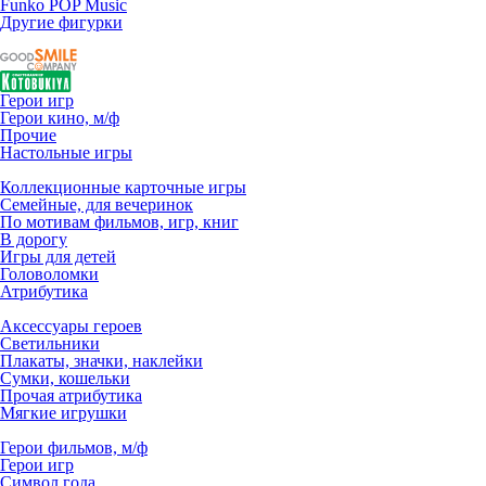
Funko POP Music
Другие фигурки
Герои игр
Герои кино, м/ф
Прочие
Настольные игры
Коллекционные карточные игры
Семейные, для вечеринок
По мотивам фильмов, игр, книг
В дорогу
Игры для детей
Головоломки
Атрибутика
Аксессуары героев
Светильники
Плакаты, значки, наклейки
Сумки, кошельки
Прочая атрибутика
Мягкие игрушки
Герои фильмов, м/ф
Герои игр
Символ года