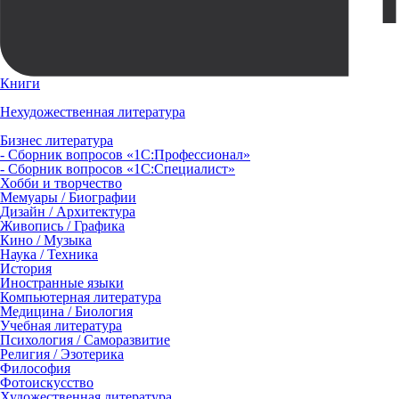
Книги
Нехудожественная литература
Бизнес литература
- Сборник вопросов «1С:Профессионал»
- Сборник вопросов «1С:Специалист»
Хобби и творчество
Мемуары / Биографии
Дизайн / Архитектура
Живопись / Графика
Кино / Музыка
Наука / Техника
История
Иностранные языки
Компьютерная литература
Медицина / Биология
Учебная литература
Психология / Саморазвитие
Религия / Эзотерика
Философия
Фотоискусство
Художественная литература