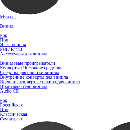
Музыка
Винил
Рок
Поп
Электронная
Рэп / R’n’B
Аксессуары для винила
Виниловые проигрыватели
Конверты / Чистящие средства
Средства для очистки винила
Внутренние конверты для винила
Внешние конверты / пакеты для винила
Проигрыватели винила
Audio CD
Рок
Российская
Поп
Классическая
Саундтреки