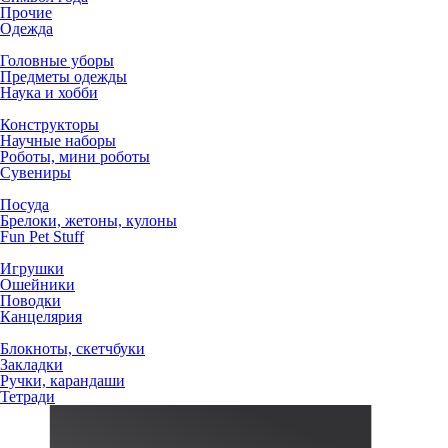
Прочие
Одежда
Головные уборы
Предметы одежды
Наука и хобби
Конструкторы
Научные наборы
Роботы, мини роботы
Сувениры
Посуда
Брелоки, жетоны, кулоны
Fun Pet Stuff
Игрушки
Ошейники
Поводки
Канцелярия
Блокноты, скетчбуки
Закладки
Ручки, карандаши
Тетради