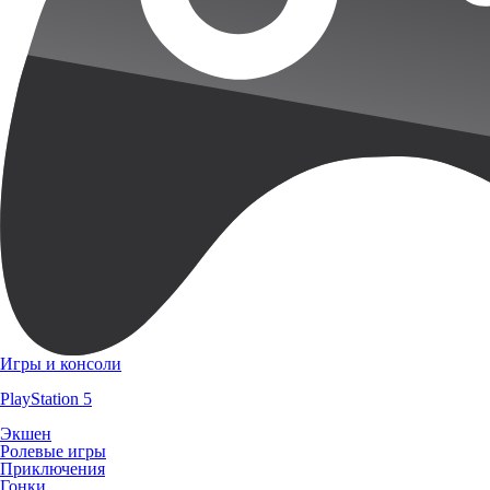
Игры и консоли
PlayStation 5
Экшен
Ролевые игры
Приключения
Гонки