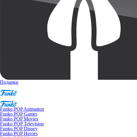
Подарки
Funko POP Animation
Funko POP Games
Funko POP Movies
Funko POP Television
Funko POP Disney
Funko POP Heroes