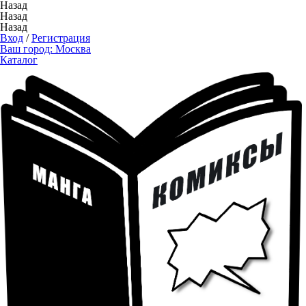
Назад
Назад
Назад
Вход
/
Регистрация
Ваш город:
Москва
Каталог