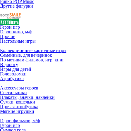
Funko POP Music
Другие фигурки
Герои игр
Герои кино, м/ф
Прочие
Настольные игры
Коллекционные карточные игры
Семейные, для вечеринок
По мотивам фильмов, игр, книг
В дорогу
Игры для детей
Головоломки
Атрибутика
Аксессуары героев
Светильники
Плакаты, значки, наклейки
Сумки, кошельки
Прочая атрибутика
Мягкие игрушки
Герои фильмов, м/ф
Герои игр
Символ года