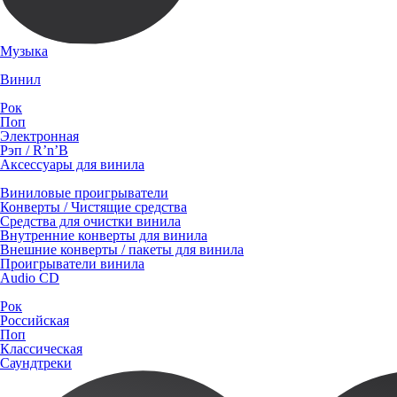
Музыка
Винил
Рок
Поп
Электронная
Рэп / R’n’B
Аксессуары для винила
Виниловые проигрыватели
Конверты / Чистящие средства
Средства для очистки винила
Внутренние конверты для винила
Внешние конверты / пакеты для винила
Проигрыватели винила
Audio CD
Рок
Российская
Поп
Классическая
Саундтреки