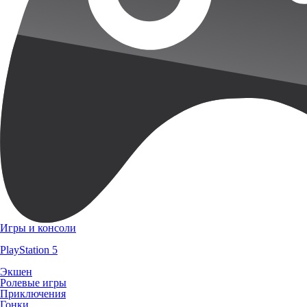
Игры и консоли
PlayStation 5
Экшен
Ролевые игры
Приключения
Гонки