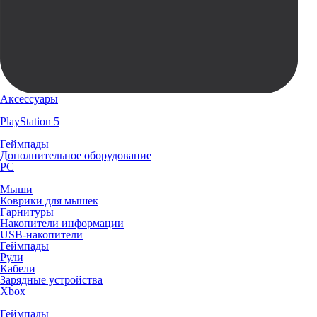
Аксессуары
PlayStation 5
Геймпады
Дополнительное оборудование
PC
Мыши
Коврики для мышек
Гарнитуры
Накопители информации
USB-накопители
Геймпады
Рули
Кабели
Зарядные устройства
Xbox
Геймпады