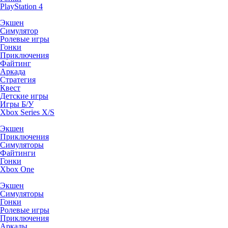
PlayStation 4
Экшен
Симулятор
Ролевые игры
Гонки
Приключения
Файтинг
Аркада
Стратегия
Квест
Детские игры
Игры Б/У
Xbox Series X/S
Экшен
Приключения
Симуляторы
Файтинги
Гонки
Xbox One
Экшен
Симуляторы
Гонки
Ролевые игры
Приключения
Аркады