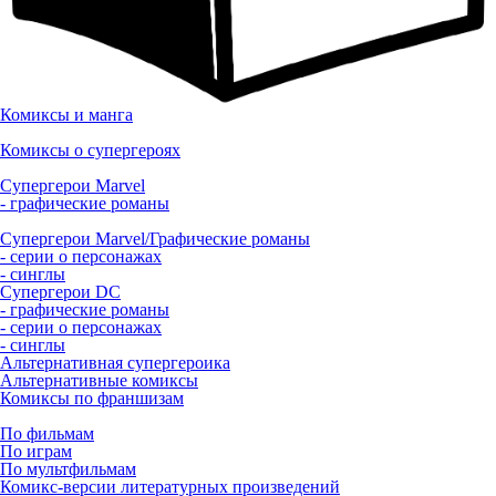
Комиксы и манга
Комиксы о супергероях
Супергерои Marvel
- графические романы
Супергерои Marvel/Графические романы
- серии о персонажах
- синглы
Супергерои DC
- графические романы
- серии о персонажах
- синглы
Альтернативная супергероика
Альтернативные комиксы
Комиксы по франшизам
По фильмам
По играм
По мультфильмам
Комикс-версии литературных произведений