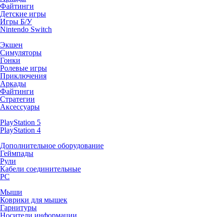
Файтинги
Детские игры
Игры Б/У
Nintendo Switch
Экшен
Симуляторы
Гонки
Ролевые игры
Приключения
Аркады
Файтинги
Стратегии
Аксессуары
PlayStation 5
PlayStation 4
Дополнительное оборудование
Геймпады
Рули
Кабели соединительные
PC
Мыши
Коврики для мышек
Гарнитуры
Носители информации