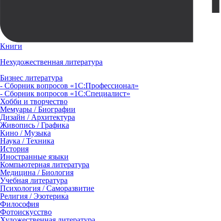
Книги
Нехудожественная литература
Бизнес литература
- Сборник вопросов «1С:Профессионал»
- Сборник вопросов «1С:Специалист»
Хобби и творчество
Мемуары / Биографии
Дизайн / Архитектура
Живопись / Графика
Кино / Музыка
Наука / Техника
История
Иностранные языки
Компьютерная литература
Медицина / Биология
Учебная литература
Психология / Саморазвитие
Религия / Эзотерика
Философия
Фотоискусство
Художественная литература