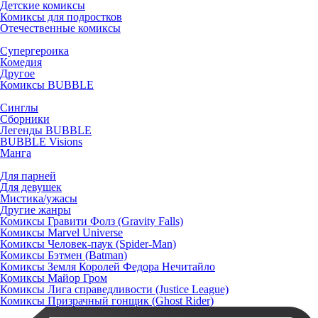
Детские комиксы
Комиксы для подростков
Отечественные комиксы
Супергероика
Комедия
Другое
Комиксы BUBBLE
Синглы
Сборники
Легенды BUBBLE
BUBBLE Visions
Манга
Для парней
Для девушек
Мистика/ужасы
Другие жанры
Комиксы Гравити Фолз (Gravity Falls)
Комиксы Marvel Universe
Комиксы Человек-паук (Spider-Man)
Комиксы Бэтмен (Batman)
Комиксы Земля Королей Федора Нечитайло
Комиксы Майор Гром
Комиксы Лига справедливости (Justice League)
Комиксы Призрачный гонщик (Ghost Rider)