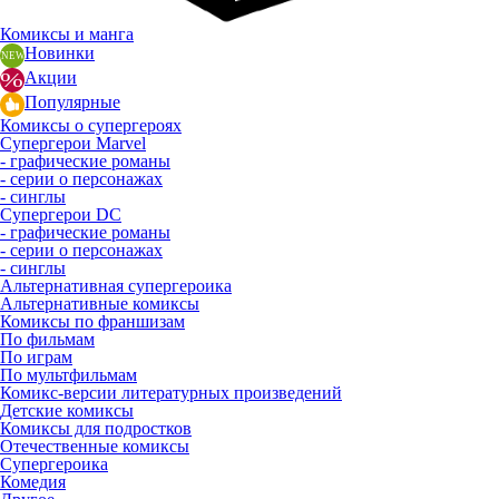
Комиксы и манга
Новинки
Акции
Популярные
Комиксы о супергероях
Супергерои Marvel
- графические романы
- серии о персонажах
- синглы
Супергерои DC
- графические романы
- серии о персонажах
- синглы
Альтернативная супергероика
Альтернативные комиксы
Комиксы по франшизам
По фильмам
По играм
По мультфильмам
Комикс-версии литературных произведений
Детские комиксы
Комиксы для подростков
Отечественные комиксы
Супергероика
Комедия