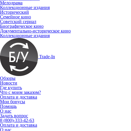
Мелодрама
Коллекционные издания
Исторический
Семейное кино
Советский сериал
Биографическое кино
Документально-историческое кино
Коллекционные издания
Trade-In
Обзоры
Новости
Где купить
Что с моим заказом?
Оплата и доставка
Мои бонусы
Помощь
О нас
Задать вопрос
8 (800)-333-42-63
Оплата и доставка
О нас