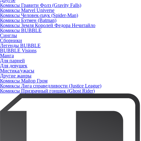
Другое
Комиксы Гравити Фолз (Gravity Falls)
Комиксы Marvel Universe
Комиксы Человек-паук (Spider-Man)
Комиксы Бэтмен (Batman)
Комиксы Земля Королей Федора Нечитайло
Комиксы BUBBLE
Синглы
Сборники
Легенды BUBBLE
BUBBLE Visions
Манга
Для парней
Для девушек
Мистика/ужасы
Другие жанры
Комиксы Майор Гром
Комиксы Лига справедливости (Justice League)
Комиксы Призрачный гонщик (Ghost Rider)