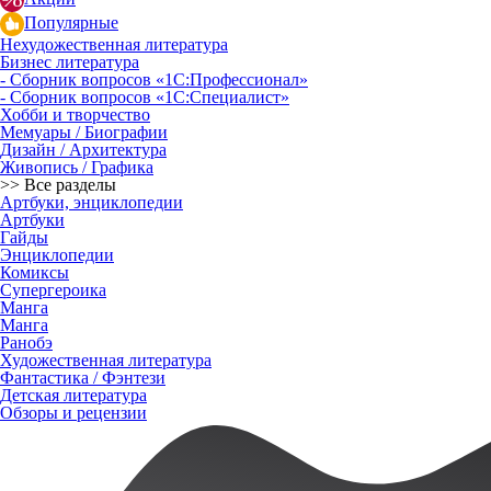
Популярные
Нехудожественная литература
Бизнес литература
- Сборник вопросов «1С:Профессионал»
- Сборник вопросов «1С:Специалист»
Хобби и творчество
Мемуары / Биографии
Дизайн / Архитектура
Живопись / Графика
>> Все разделы
Артбуки, энциклопедии
Артбуки
Гайды
Энциклопедии
Комиксы
Супергероика
Манга
Манга
Ранобэ
Художественная литература
Фантастика / Фэнтези
Детская литература
Обзоры и рецензии