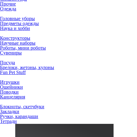
Прочие
Одежда
Головные уборы
Предметы одежды
Наука и хобби
Конструкторы
Научные наборы
Роботы, мини роботы
Сувениры
Посуда
Брелоки, жетоны, кулоны
Fun Pet Stuff
Игрушки
Ошейники
Поводки
Канцелярия
Блокноты, скетчбуки
Закладки
Ручки, карандаши
Тетради