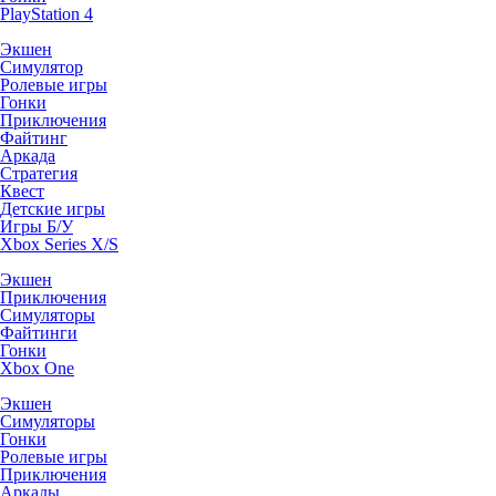
PlayStation 4
Экшен
Симулятор
Ролевые игры
Гонки
Приключения
Файтинг
Аркада
Стратегия
Квест
Детские игры
Игры Б/У
Xbox Series X/S
Экшен
Приключения
Симуляторы
Файтинги
Гонки
Xbox One
Экшен
Симуляторы
Гонки
Ролевые игры
Приключения
Аркады