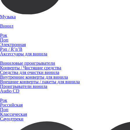
Музыка
Винил
Рок
Поп
Электронная
Рэп / R’n’B
Аксессуары для винила
Виниловые проигрыватели
Конверты / Чистящие средства
Средства для очистки винила
Внутренние конверты для винила
Внешние конверты / пакеты для винила
Проигрыватели винила
Audio CD
Рок
Российская
Поп
Классическая
Саундтреки