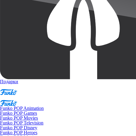
Подарки
Funko POP Animation
Funko POP Games
Funko POP Movies
Funko POP Television
Funko POP Disney
Funko POP Heroes