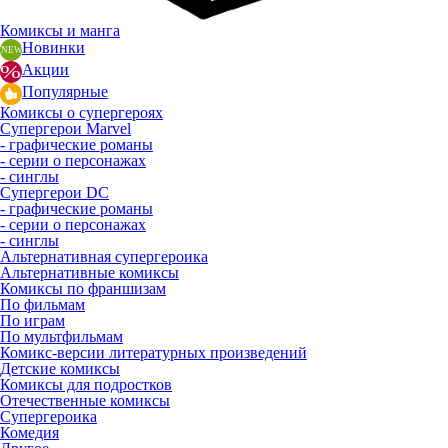
Комиксы и манга
Новинки
Акции
Популярные
Комиксы о супергероях
Супергерои Marvel
- графические романы
- серии о персонажах
- синглы
Супергерои DC
- графические романы
- серии о персонажах
- синглы
Альтернативная супергероика
Альтернативные комиксы
Комиксы по франшизам
По фильмам
По играм
По мультфильмам
Комикс-версии литературных произведений
Детские комиксы
Комиксы для подростков
Отечественные комиксы
Супергероика
Комедия