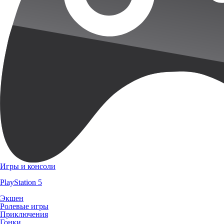
Игры и консоли
PlayStation 5
Экшен
Ролевые игры
Приключения
Гонки