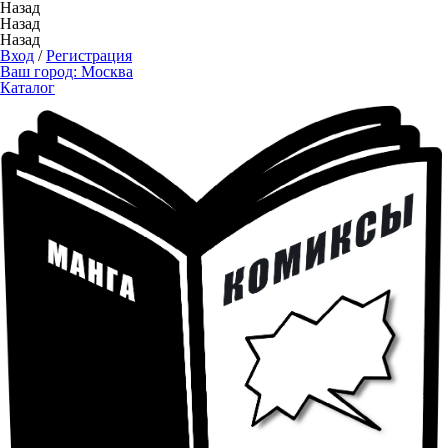
Назад
Назад
Назад
Вход
/
Регистрация
Ваш город:
Москва
Каталог