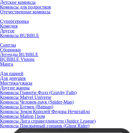
Детские комиксы
Комиксы для подростков
Отечественные комиксы
Супергероика
Комедия
Другое
Комиксы BUBBLE
Синглы
Сборники
Легенды BUBBLE
BUBBLE Visions
Манга
Для парней
Для девушек
Мистика/ужасы
Другие жанры
Комиксы Гравити Фолз (Gravity Falls)
Комиксы Marvel Universe
Комиксы Человек-паук (Spider-Man)
Комиксы Бэтмен (Batman)
Комиксы Земля Королей Федора Нечитайло
Комиксы Майор Гром
Комиксы Лига справедливости (Justice League)
Комиксы Призрачный гонщик (Ghost Rider)