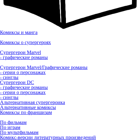
Комиксы и манга
Комиксы о супергероях
Супергерои Marvel
- графические романы
Супергерои Marvel/Графические романы
- серии о персонажах
- синглы
Супергерои DC
- графические романы
- серии о персонажах
- синглы
Альтернативная супергероика
Альтернативные комиксы
Комиксы по франшизам
По фильмам
По играм
По мультфильмам
Комикс-версии литературных произведений