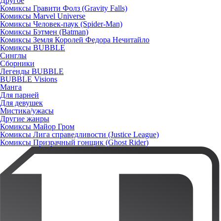
Другое
Комиксы Гравити Фолз (Gravity Falls)
Комиксы Marvel Universe
Комиксы Человек-паук (Spider-Man)
Комиксы Бэтмен (Batman)
Комиксы Земля Королей Федора Нечитайло
Комиксы BUBBLE
Синглы
Сборники
Легенды BUBBLE
BUBBLE Visions
Манга
Для парней
Для девушек
Мистика/ужасы
Другие жанры
Комиксы Майор Гром
Комиксы Лига справедливости (Justice League)
Комиксы Призрачный гонщик (Ghost Rider)