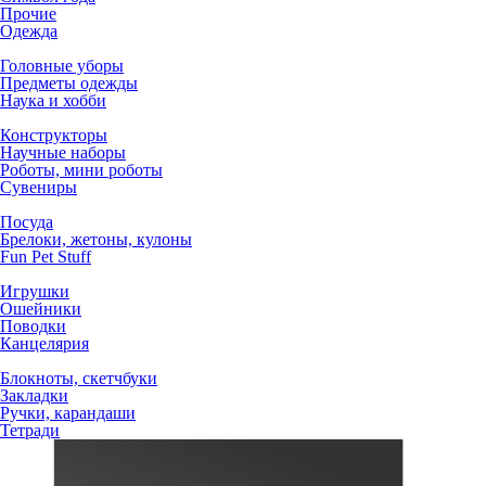
Прочие
Одежда
Головные уборы
Предметы одежды
Наука и хобби
Конструкторы
Научные наборы
Роботы, мини роботы
Сувениры
Посуда
Брелоки, жетоны, кулоны
Fun Pet Stuff
Игрушки
Ошейники
Поводки
Канцелярия
Блокноты, скетчбуки
Закладки
Ручки, карандаши
Тетради