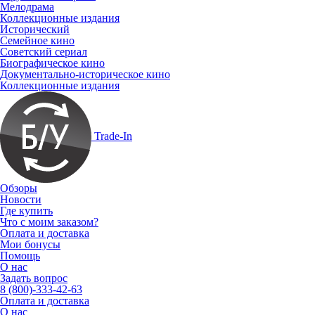
Мелодрама
Коллекционные издания
Исторический
Семейное кино
Советский сериал
Биографическое кино
Документально-историческое кино
Коллекционные издания
Trade-In
Обзоры
Новости
Где купить
Что с моим заказом?
Оплата и доставка
Мои бонусы
Помощь
О нас
Задать вопрос
8 (800)-333-42-63
Оплата и доставка
О нас