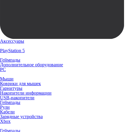
Аксессуары
PlayStation 5
Геймпады
Дополнительное оборудование
PC
Мыши
Коврики для мышек
Гарнитуры
Накопители информации
USB-накопители
Геймпады
Рули
Кабели
Зарядные устройства
Xbox
Геймпады