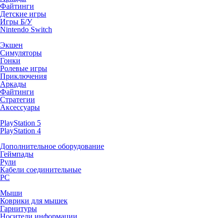
Файтинги
Детские игры
Игры Б/У
Nintendo Switch
Экшен
Симуляторы
Гонки
Ролевые игры
Приключения
Аркады
Файтинги
Стратегии
Аксессуары
PlayStation 5
PlayStation 4
Дополнительное оборудование
Геймпады
Рули
Кабели соединительные
PC
Мыши
Коврики для мышек
Гарнитуры
Носители информации