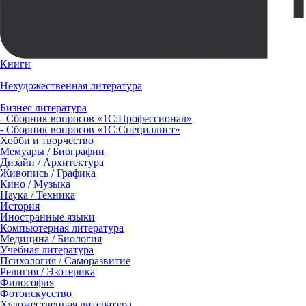
Книги
Нехудожественная литература
Бизнес литература
- Сборник вопросов «1С:Профессионал»
- Сборник вопросов «1С:Специалист»
Хобби и творчество
Мемуары / Биографии
Дизайн / Архитектура
Живопись / Графика
Кино / Музыка
Наука / Техника
История
Иностранные языки
Компьютерная литература
Медицина / Биология
Учебная литература
Психология / Саморазвитие
Религия / Эзотерика
Философия
Фотоискусство
Художественная литература