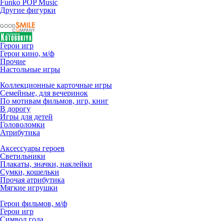
Funko POP Music
Другие фигурки
Герои игр
Герои кино, м/ф
Прочие
Настольные игры
Коллекционные карточные игры
Семейные, для вечеринок
По мотивам фильмов, игр, книг
В дорогу
Игры для детей
Головоломки
Атрибутика
Аксессуары героев
Светильники
Плакаты, значки, наклейки
Сумки, кошельки
Прочая атрибутика
Мягкие игрушки
Герои фильмов, м/ф
Герои игр
Символ года