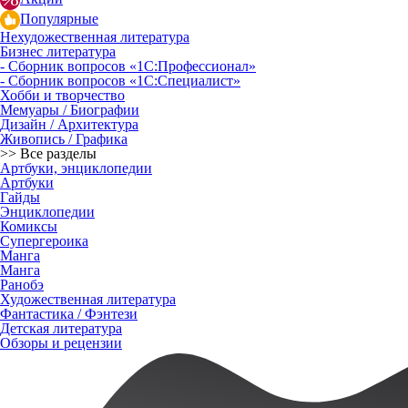
Популярные
Нехудожественная литература
Бизнес литература
- Сборник вопросов «1С:Профессионал»
- Сборник вопросов «1С:Специалист»
Хобби и творчество
Мемуары / Биографии
Дизайн / Архитектура
Живопись / Графика
>> Все разделы
Артбуки, энциклопедии
Артбуки
Гайды
Энциклопедии
Комиксы
Супергероика
Манга
Манга
Ранобэ
Художественная литература
Фантастика / Фэнтези
Детская литература
Обзоры и рецензии