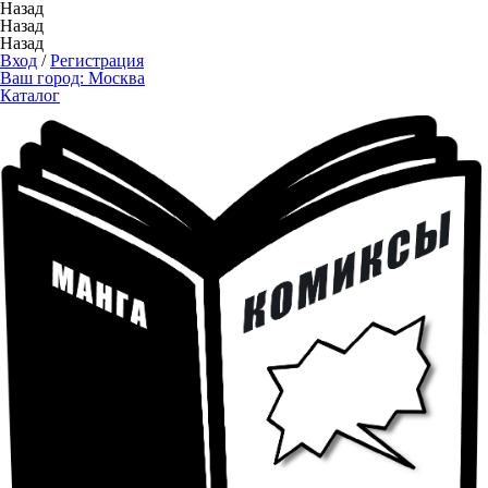
Назад
Назад
Назад
Вход
/
Регистрация
Ваш город:
Москва
Каталог