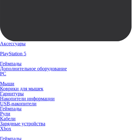
Аксессуары
PlayStation 5
Геймпады
Дополнительное оборудование
PC
Мыши
Коврики для мышек
Гарнитуры
Накопители информации
USB-накопители
Геймпады
Рули
Кабели
Зарядные устройства
Xbox
Геймпады