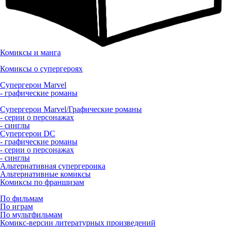
Комиксы и манга
Комиксы о супергероях
Супергерои Marvel
- графические романы
Супергерои Marvel/Графические романы
- серии о персонажах
- синглы
Супергерои DC
- графические романы
- серии о персонажах
- синглы
Альтернативная супергероика
Альтернативные комиксы
Комиксы по франшизам
По фильмам
По играм
По мультфильмам
Комикс-версии литературных произведений