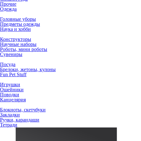
Прочие
Одежда
Головные уборы
Предметы одежды
Наука и хобби
Конструкторы
Научные наборы
Роботы, мини роботы
Сувениры
Посуда
Брелоки, жетоны, кулоны
Fun Pet Stuff
Игрушки
Ошейники
Поводки
Канцелярия
Блокноты, скетчбуки
Закладки
Ручки, карандаши
Тетради