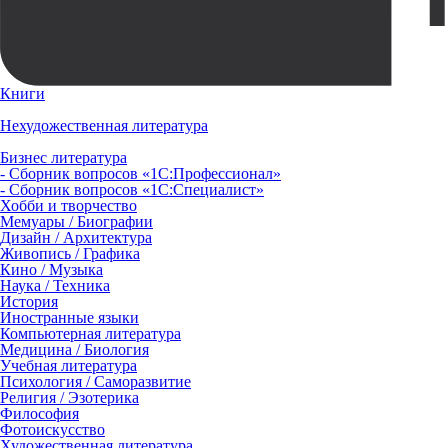
Книги
Нехудожественная литература
Бизнес литература
- Сборник вопросов «1С:Профессионал»
- Сборник вопросов «1С:Специалист»
Хобби и творчество
Мемуары / Биографии
Дизайн / Архитектура
Живопись / Графика
Кино / Музыка
Наука / Техника
История
Иностранные языки
Компьютерная литература
Медицина / Биология
Учебная литература
Психология / Саморазвитие
Религия / Эзотерика
Философия
Фотоискусство
Художественная литература