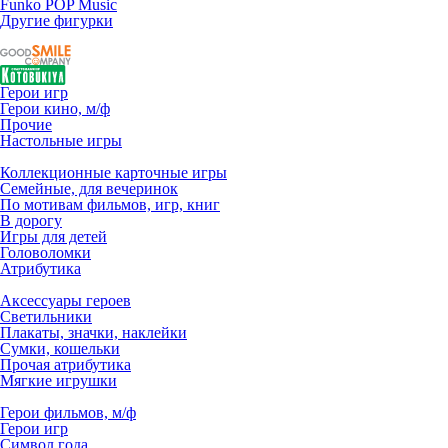
Funko POP Music
Другие фигурки
Герои игр
Герои кино, м/ф
Прочие
Настольные игры
Коллекционные карточные игры
Семейные, для вечеринок
По мотивам фильмов, игр, книг
В дорогу
Игры для детей
Головоломки
Атрибутика
Аксессуары героев
Светильники
Плакаты, значки, наклейки
Сумки, кошельки
Прочая атрибутика
Мягкие игрушки
Герои фильмов, м/ф
Герои игр
Символ года