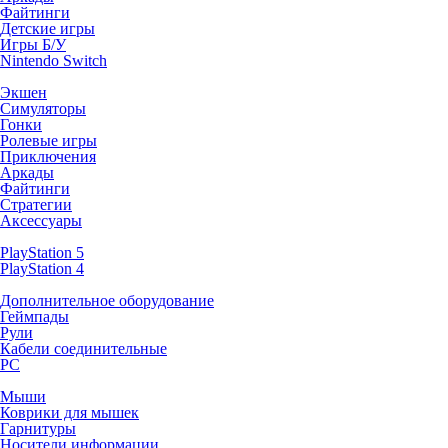
Файтинги
Детские игры
Игры Б/У
Nintendo Switch
Экшен
Симуляторы
Гонки
Ролевые игры
Приключения
Аркады
Файтинги
Стратегии
Аксессуары
PlayStation 5
PlayStation 4
Дополнительное оборудование
Геймпады
Рули
Кабели соединительные
PC
Мыши
Коврики для мышек
Гарнитуры
Носители информации