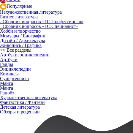
Популярные
Нехудожественная литература
Бизнес литература
- Сборник вопросов «1С:Профессионал»
- Сборник вопросов «1С:Специалист»
Хобби и творчество
Мемуары / Биографии
Дизайн / Архитектура
Живопись / Графика
>> Все разделы
Артбуки, энциклопедии
Артбуки
Гайды
Энциклопедии
Комиксы
Супергероика
Манга
Манга
Ранобэ
Художественная литература
Фантастика / Фэнтези
Детская литература
Обзоры и рецензии