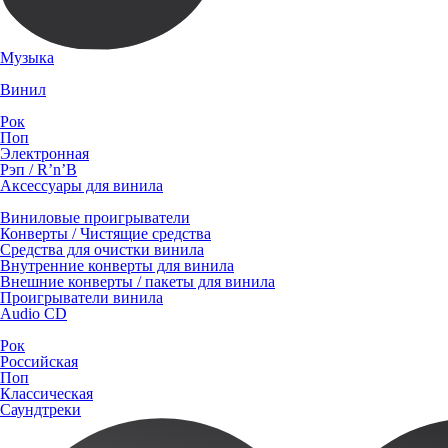
Музыка
Винил
Рок
Поп
Электронная
Рэп / R’n’B
Аксессуары для винила
Виниловые проигрыватели
Конверты / Чистящие средства
Средства для очистки винила
Внутренние конверты для винила
Внешние конверты / пакеты для винила
Проигрыватели винила
Audio CD
Рок
Российская
Поп
Классическая
Саундтреки