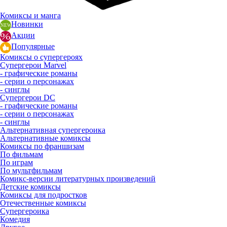
Комиксы и манга
Новинки
Акции
Популярные
Комиксы о супергероях
Супергерои Marvel
- графические романы
- серии о персонажах
- синглы
Супергерои DC
- графические романы
- серии о персонажах
- синглы
Альтернативная супергероика
Альтернативные комиксы
Комиксы по франшизам
По фильмам
По играм
По мультфильмам
Комикс-версии литературных произведений
Детские комиксы
Комиксы для подростков
Отечественные комиксы
Супергероика
Комедия