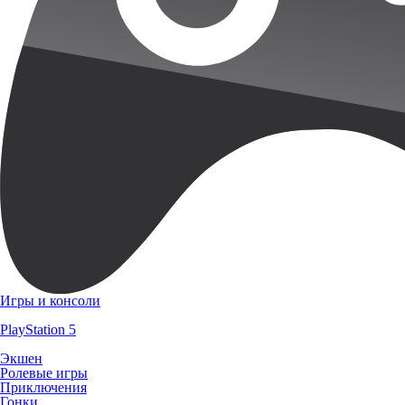
Игры и консоли
PlayStation 5
Экшен
Ролевые игры
Приключения
Гонки