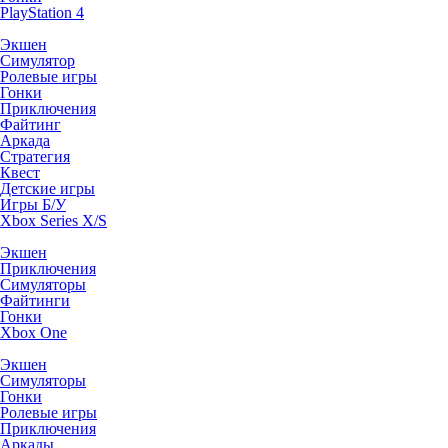
PlayStation 4
Экшен
Симулятор
Ролевые игры
Гонки
Приключения
Файтинг
Аркада
Стратегия
Квест
Детские игры
Игры Б/У
Xbox Series X/S
Экшен
Приключения
Симуляторы
Файтинги
Гонки
Xbox One
Экшен
Симуляторы
Гонки
Ролевые игры
Приключения
Аркады