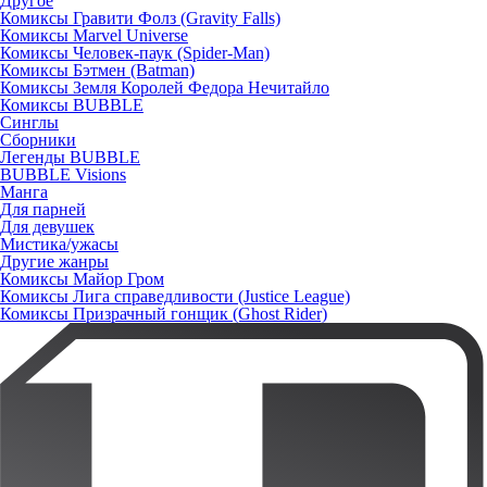
Другое
Комиксы Гравити Фолз (Gravity Falls)
Комиксы Marvel Universe
Комиксы Человек-паук (Spider-Man)
Комиксы Бэтмен (Batman)
Комиксы Земля Королей Федора Нечитайло
Комиксы BUBBLE
Синглы
Сборники
Легенды BUBBLE
BUBBLE Visions
Манга
Для парней
Для девушек
Мистика/ужасы
Другие жанры
Комиксы Майор Гром
Комиксы Лига справедливости (Justice League)
Комиксы Призрачный гонщик (Ghost Rider)