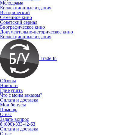
Мелодрама
Коллекционные издания
Исторический
Семейное кино
Советский сериал
Биографическое кино
Документально-историческое кино
Коллекционные издания
Trade-In
Обзоры
Новости
Где купить
Что с моим заказом?
Оплата и доставка
Мои бонусы
Помощь
О нас
Задать вопрос
8 (800)-333-42-63
Оплата и доставка
О нас