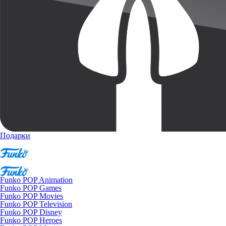
Подарки
Funko POP Animation
Funko POP Games
Funko POP Movies
Funko POP Television
Funko POP Disney
Funko POP Heroes