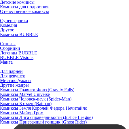
Детские комиксы
Комиксы для подростков
Отечественные комиксы
Супергероика
Комедия
Другое
Комиксы BUBBLE
Синглы
Сборники
Легенды BUBBLE
BUBBLE Visions
Манга
Для парней
Для девушек
Мистика/ужасы
Другие жанры
Комиксы Гравити Фолз (Gravity Falls)
Комиксы Marvel Universe
Комиксы Человек-паук (Spider-Man)
Комиксы Бэтмен (Batman)
Комиксы Земля Королей Федора Нечитайло
Комиксы Майор Гром
Комиксы Лига справедливости (Justice League)
Комиксы Призрачный гонщик (Ghost Rider)