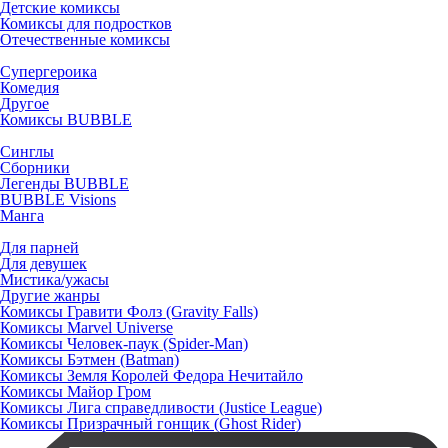
Детские комиксы
Комиксы для подростков
Отечественные комиксы
Супергероика
Комедия
Другое
Комиксы BUBBLE
Синглы
Сборники
Легенды BUBBLE
BUBBLE Visions
Манга
Для парней
Для девушек
Мистика/ужасы
Другие жанры
Комиксы Гравити Фолз (Gravity Falls)
Комиксы Marvel Universe
Комиксы Человек-паук (Spider-Man)
Комиксы Бэтмен (Batman)
Комиксы Земля Королей Федора Нечитайло
Комиксы Майор Гром
Комиксы Лига справедливости (Justice League)
Комиксы Призрачный гонщик (Ghost Rider)