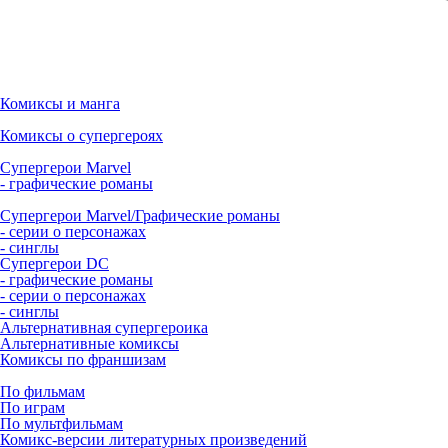
Комиксы и манга
Комиксы о супергероях
Супергерои Marvel
- графические романы
Супергерои Marvel/Графические романы
- серии о персонажах
- синглы
Супергерои DC
- графические романы
- серии о персонажах
- синглы
Альтернативная супергероика
Альтернативные комиксы
Комиксы по франшизам
По фильмам
По играм
По мультфильмам
Комикс-версии литературных произведений