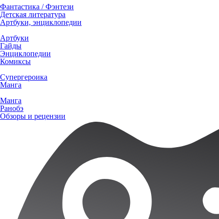
Фантастика / Фэнтези
Детская литература
Артбуки, энциклопедии
Артбуки
Гайды
Энциклопедии
Комиксы
Супергероика
Манга
Манга
Ранобэ
Обзоры и рецензии