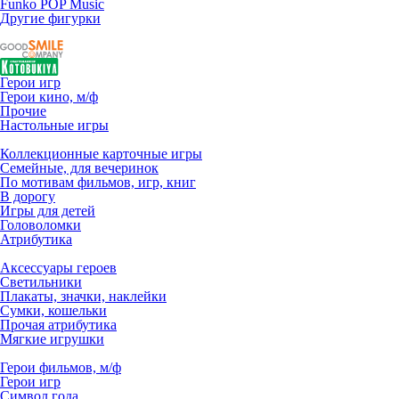
Funko POP Music
Другие фигурки
Герои игр
Герои кино, м/ф
Прочие
Настольные игры
Коллекционные карточные игры
Семейные, для вечеринок
По мотивам фильмов, игр, книг
В дорогу
Игры для детей
Головоломки
Атрибутика
Аксессуары героев
Светильники
Плакаты, значки, наклейки
Сумки, кошельки
Прочая атрибутика
Мягкие игрушки
Герои фильмов, м/ф
Герои игр
Символ года