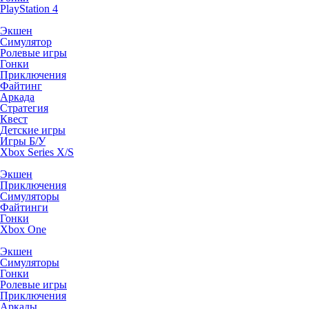
PlayStation 4
Экшен
Симулятор
Ролевые игры
Гонки
Приключения
Файтинг
Аркада
Стратегия
Квест
Детские игры
Игры Б/У
Xbox Series X/S
Экшен
Приключения
Симуляторы
Файтинги
Гонки
Xbox One
Экшен
Симуляторы
Гонки
Ролевые игры
Приключения
Аркады