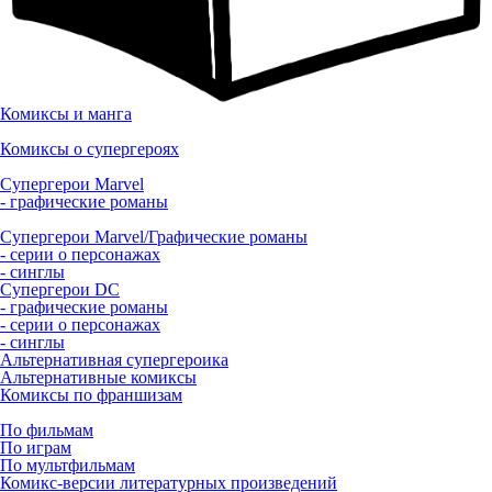
Комиксы и манга
Комиксы о супергероях
Супергерои Marvel
- графические романы
Супергерои Marvel/Графические романы
- серии о персонажах
- синглы
Супергерои DC
- графические романы
- серии о персонажах
- синглы
Альтернативная супергероика
Альтернативные комиксы
Комиксы по франшизам
По фильмам
По играм
По мультфильмам
Комикс-версии литературных произведений