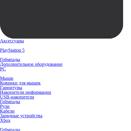
Аксессуары
PlayStation 5
Геймпады
Дополнительное оборудование
PC
Мыши
Коврики для мышек
Гарнитуры
Накопители информации
USB-накопители
Геймпады
Рули
Кабели
Зарядные устройства
Xbox
Геймпады