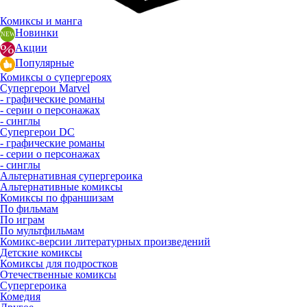
Комиксы и манга
Новинки
Акции
Популярные
Комиксы о супергероях
Супергерои Marvel
- графические романы
- серии о персонажах
- синглы
Супергерои DC
- графические романы
- серии о персонажах
- синглы
Альтернативная супергероика
Альтернативные комиксы
Комиксы по франшизам
По фильмам
По играм
По мультфильмам
Комикс-версии литературных произведений
Детские комиксы
Комиксы для подростков
Отечественные комиксы
Супергероика
Комедия