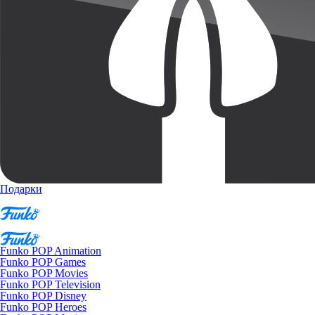
Подарки
Funko POP Animation
Funko POP Games
Funko POP Movies
Funko POP Television
Funko POP Disney
Funko POP Heroes