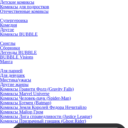
Детские комиксы
Комиксы для подростков
Отечественные комиксы
Супергероика
Комедия
Другое
Комиксы BUBBLE
Синглы
Сборники
Легенды BUBBLE
BUBBLE Visions
Манга
Для парней
Для девушек
Мистика/ужасы
Другие жанры
Комиксы Гравити Фолз (Gravity Falls)
Комиксы Marvel Universe
Комиксы Человек-паук (Spider-Man)
Комиксы Бэтмен (Batman)
Комиксы Земля Королей Федора Нечитайло
Комиксы Майор Гром
Комиксы Лига справедливости (Justice League)
Комиксы Призрачный гонщик (Ghost Rider)