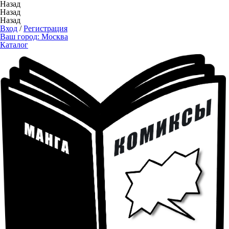
Назад
Назад
Назад
Вход
/
Регистрация
Ваш город:
Москва
Каталог