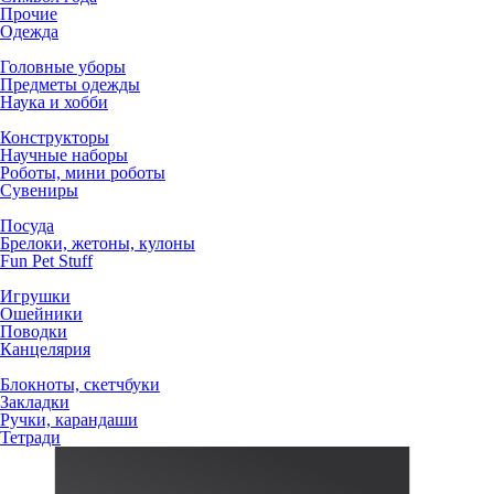
Прочие
Одежда
Головные уборы
Предметы одежды
Наука и хобби
Конструкторы
Научные наборы
Роботы, мини роботы
Сувениры
Посуда
Брелоки, жетоны, кулоны
Fun Pet Stuff
Игрушки
Ошейники
Поводки
Канцелярия
Блокноты, скетчбуки
Закладки
Ручки, карандаши
Тетради