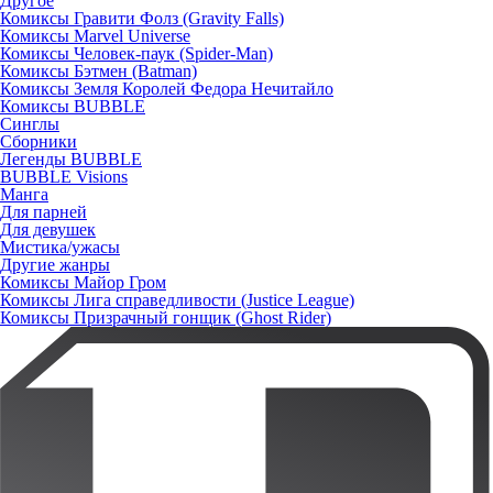
Другое
Комиксы Гравити Фолз (Gravity Falls)
Комиксы Marvel Universe
Комиксы Человек-паук (Spider-Man)
Комиксы Бэтмен (Batman)
Комиксы Земля Королей Федора Нечитайло
Комиксы BUBBLE
Синглы
Сборники
Легенды BUBBLE
BUBBLE Visions
Манга
Для парней
Для девушек
Мистика/ужасы
Другие жанры
Комиксы Майор Гром
Комиксы Лига справедливости (Justice League)
Комиксы Призрачный гонщик (Ghost Rider)