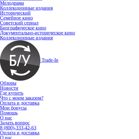
Мелодрама
Коллекционные издания
Исторический
Семейное кино
Советский сериал
Биографическое кино
Документально-историческое кино
Коллекционные издания
Trade-In
Обзоры
Новости
Где купить
Что с моим заказом?
Оплата и доставка
Мои бонусы
Помощь
О нас
Задать вопрос
8 (800)-333-42-63
Оплата и доставка
О нас