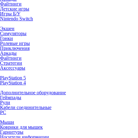
Файтинги
Детские игры
Игры Б/У
Nintendo Switch
Экшен
Симуляторы
Гонки
Ролевые игры
Приключения
Аркады
Файтинги
Стратегии
Аксессуары
PlayStation 5
PlayStation 4
Дополнительное оборудование
Геймпады
Рули
Кабели соединительные
PC
Мыши
Коврики для мышек
Гарнитуры
Носители информации