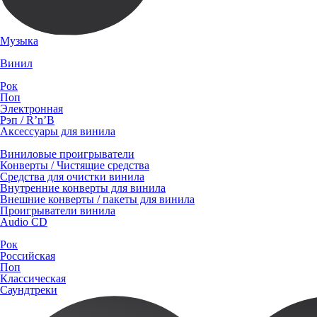
Музыка
Винил
Рок
Поп
Электронная
Рэп / R’n’B
Аксессуары для винила
Виниловые проигрыватели
Конверты / Чистящие средства
Средства для очистки винила
Внутренние конверты для винила
Внешние конверты / пакеты для винила
Проигрыватели винила
Audio CD
Рок
Российская
Поп
Классическая
Саундтреки