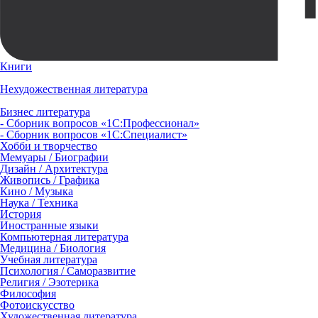
Книги
Нехудожественная литература
Бизнес литература
- Сборник вопросов «1С:Профессионал»
- Сборник вопросов «1С:Специалист»
Хобби и творчество
Мемуары / Биографии
Дизайн / Архитектура
Живопись / Графика
Кино / Музыка
Наука / Техника
История
Иностранные языки
Компьютерная литература
Медицина / Биология
Учебная литература
Психология / Саморазвитие
Религия / Эзотерика
Философия
Фотоискусство
Художественная литература