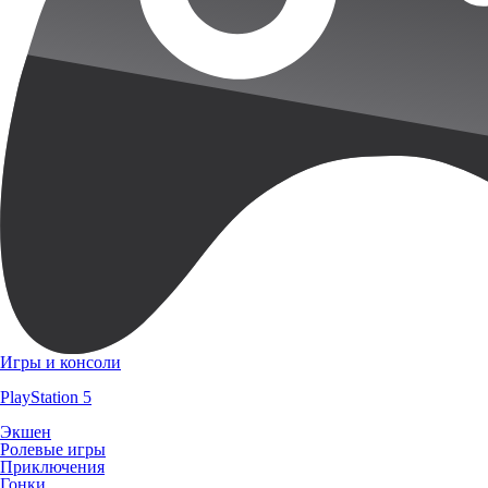
Игры и консоли
PlayStation 5
Экшен
Ролевые игры
Приключения
Гонки