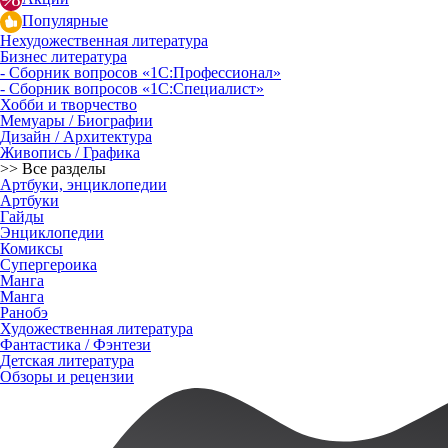
Популярные
Нехудожественная литература
Бизнес литература
- Сборник вопросов «1С:Профессионал»
- Сборник вопросов «1С:Специалист»
Хобби и творчество
Мемуары / Биографии
Дизайн / Архитектура
Живопись / Графика
>> Все разделы
Артбуки, энциклопедии
Артбуки
Гайды
Энциклопедии
Комиксы
Супергероика
Манга
Манга
Ранобэ
Художественная литература
Фантастика / Фэнтези
Детская литература
Обзоры и рецензии