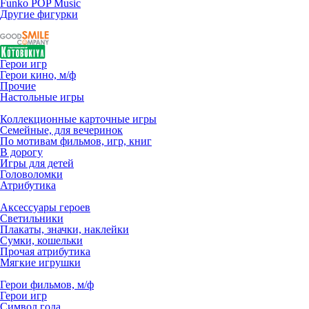
Funko POP Music
Другие фигурки
Герои игр
Герои кино, м/ф
Прочие
Настольные игры
Коллекционные карточные игры
Семейные, для вечеринок
По мотивам фильмов, игр, книг
В дорогу
Игры для детей
Головоломки
Атрибутика
Аксессуары героев
Светильники
Плакаты, значки, наклейки
Сумки, кошельки
Прочая атрибутика
Мягкие игрушки
Герои фильмов, м/ф
Герои игр
Символ года