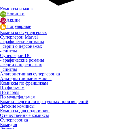
Комиксы и манга
Новинки
Акции
Популярные
Комиксы о супергероях
Супергерои Marvel
- графические романы
- серии о персонажах
- синглы
Супергерои DC
- графические романы
- серии о персонажах
- синглы
Альтернативная супергероика
Альтернативные комиксы
Комиксы по франшизам
По фильмам
По играм
По мультфильмам
Комикс-версии литературных произведений
Детские комиксы
Комиксы для подростков
Отечественные комиксы
Супергероика
Комедия