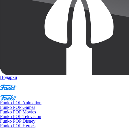
Подарки
Funko POP Animation
Funko POP Games
Funko POP Movies
Funko POP Television
Funko POP Disney
Funko POP Heroes