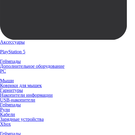
Аксессуары
PlayStation 5
Геймпады
Дополнительное оборудование
PC
Мыши
Коврики для мышек
Гарнитуры
Накопители информации
USB-накопители
Геймпады
Рули
Кабели
Зарядные устройства
Xbox
Геймпады