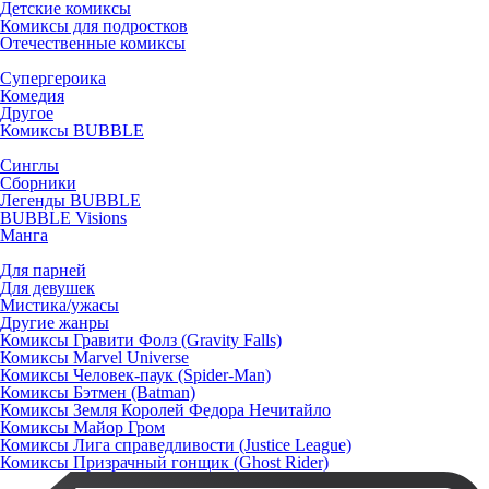
Детские комиксы
Комиксы для подростков
Отечественные комиксы
Супергероика
Комедия
Другое
Комиксы BUBBLE
Синглы
Сборники
Легенды BUBBLE
BUBBLE Visions
Манга
Для парней
Для девушек
Мистика/ужасы
Другие жанры
Комиксы Гравити Фолз (Gravity Falls)
Комиксы Marvel Universe
Комиксы Человек-паук (Spider-Man)
Комиксы Бэтмен (Batman)
Комиксы Земля Королей Федора Нечитайло
Комиксы Майор Гром
Комиксы Лига справедливости (Justice League)
Комиксы Призрачный гонщик (Ghost Rider)