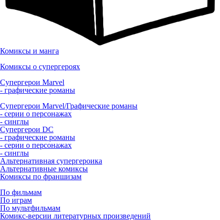
Комиксы и манга
Комиксы о супергероях
Супергерои Marvel
- графические романы
Супергерои Marvel/Графические романы
- серии о персонажах
- синглы
Супергерои DC
- графические романы
- серии о персонажах
- синглы
Альтернативная супергероика
Альтернативные комиксы
Комиксы по франшизам
По фильмам
По играм
По мультфильмам
Комикс-версии литературных произведений