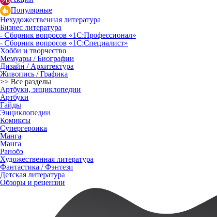
Популярные
Нехудожественная литература
Бизнес литература
- Сборник вопросов «1С:Профессионал»
- Сборник вопросов «1С:Специалист»
Хобби и творчество
Мемуары / Биографии
Дизайн / Архитектура
Живопись / Графика
>> Все разделы
Артбуки, энциклопедии
Артбуки
Гайды
Энциклопедии
Комиксы
Супергероика
Манга
Манга
Ранобэ
Художественная литература
Фантастика / Фэнтези
Детская литература
Обзоры и рецензии