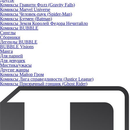
Другое
Комиксы Гравити Фолз (Gravity Falls)
Комиксы Marvel Universe
Комиксы Человек-паук (Spider-Man)
Комиксы Бэтмен (Batman)
Комиксы Земля Королей Федора Нечитайло
Комиксы BUBBLE
Синглы
Сборники
Легенды BUBBLE
BUBBLE Visions
Манга
Для парней
Для девушек
Мистика/ужасы
Другие жанры
Комиксы Майор Гром
Комиксы Лига справедливости (Justice League)
Комиксы Призрачный гонщик (Ghost Rider)