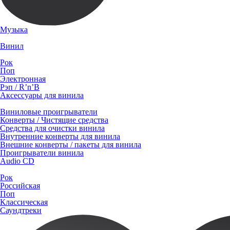
Музыка
Винил
Рок
Поп
Электронная
Рэп / R’n’B
Аксессуары для винила
Виниловые проигрыватели
Конверты / Чистящие средства
Средства для очистки винила
Внутренние конверты для винила
Внешние конверты / пакеты для винила
Проигрыватели винила
Audio CD
Рок
Российская
Поп
Классическая
Саундтреки