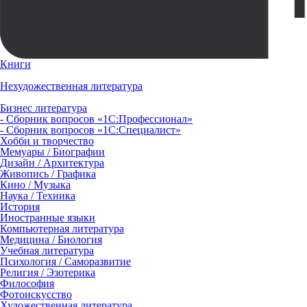
Книги
Нехудожественная литература
Бизнес литература
- Сборник вопросов «1С:Профессионал»
- Сборник вопросов «1С:Специалист»
Хобби и творчество
Мемуары / Биографии
Дизайн / Архитектура
Живопись / Графика
Кино / Музыка
Наука / Техника
История
Иностранные языки
Компьютерная литература
Медицина / Биология
Учебная литература
Психология / Саморазвитие
Религия / Эзотерика
Философия
Фотоискусство
Художественная литература