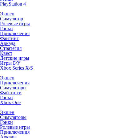
PlayStation 4
Экшен
Симулятор
Ролевые игры
Гонки
Приключения
Файтинг
Аркада
Стратегия
Квест
Детские игры
Игры Б/У
Xbox Series X/S
Экшен
Приключения
Симуляторы
Файтинги
Гонки
Xbox One
Экшен
Симуляторы
Гонки
Ролевые игры
Приключения
Аркады