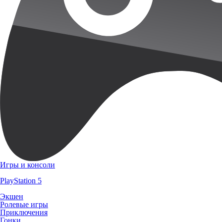
Игры и консоли
PlayStation 5
Экшен
Ролевые игры
Приключения
Гонки