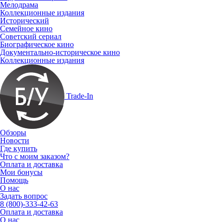
Мелодрама
Коллекционные издания
Исторический
Семейное кино
Советский сериал
Биографическое кино
Документально-историческое кино
Коллекционные издания
Trade-In
Обзоры
Новости
Где купить
Что с моим заказом?
Оплата и доставка
Мои бонусы
Помощь
О нас
Задать вопрос
8 (800)-333-42-63
Оплата и доставка
О нас