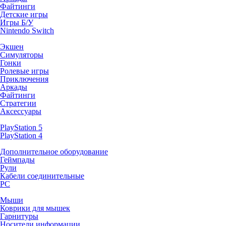
Файтинги
Детские игры
Игры Б/У
Nintendo Switch
Экшен
Симуляторы
Гонки
Ролевые игры
Приключения
Аркады
Файтинги
Стратегии
Аксессуары
PlayStation 5
PlayStation 4
Дополнительное оборудование
Геймпады
Рули
Кабели соединительные
PC
Мыши
Коврики для мышек
Гарнитуры
Носители информации