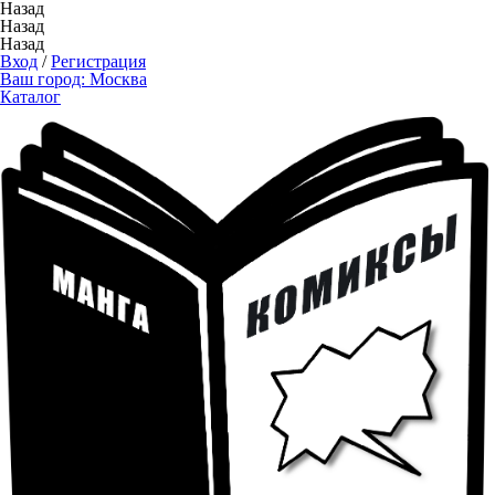
Назад
Назад
Назад
Вход
/
Регистрация
Ваш город:
Москва
Каталог