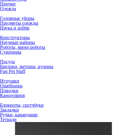
Прочие
Одежда
Головные уборы
Предметы одежды
Наука и хобби
Конструкторы
Научные наборы
Роботы, мини роботы
Сувениры
Посуда
Брелоки, жетоны, кулоны
Fun Pet Stuff
Игрушки
Ошейники
Поводки
Канцелярия
Блокноты, скетчбуки
Закладки
Ручки, карандаши
Тетради