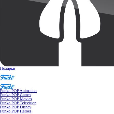
Подарки
Funko POP Animation
Funko POP Games
Funko POP Movies
Funko POP Television
Funko POP Disney
Funko POP Heroes