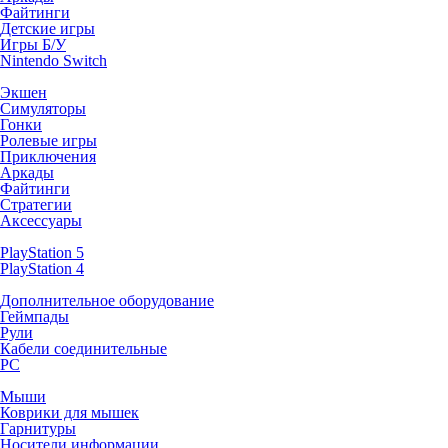
Файтинги
Детские игры
Игры Б/У
Nintendo Switch
Экшен
Симуляторы
Гонки
Ролевые игры
Приключения
Аркады
Файтинги
Стратегии
Аксессуары
PlayStation 5
PlayStation 4
Дополнительное оборудование
Геймпады
Рули
Кабели соединительные
PC
Мыши
Коврики для мышек
Гарнитуры
Носители информации