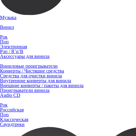
Музыка
Винил
Рок
Поп
Электронная
Рэп / R’n’B
Аксессуары для винила
Виниловые проигрыватели
Конверты / Чистящие средства
Средства для очистки винила
Внутренние конверты для винила
Внешние конверты / пакеты для винила
Проигрыватели винила
Audio CD
Рок
Российская
Поп
Классическая
Саундтреки