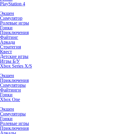
PlayStation 4
Экшен
Симулятор
Ролевые игры
Гонки
Приключения
Файтинг
Аркада
Стратегия
Квест
Детские игры
Игры Б/У
Xbox Series X/S
Экшен
Приключения
Симуляторы
Файтинги
Гонки
Xbox One
Экшен
Симуляторы
Гонки
Ролевые игры
Приключения
Аркады