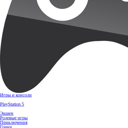
Игры и консоли
PlayStation 5
Экшен
Ролевые игры
Приключения
Гонки