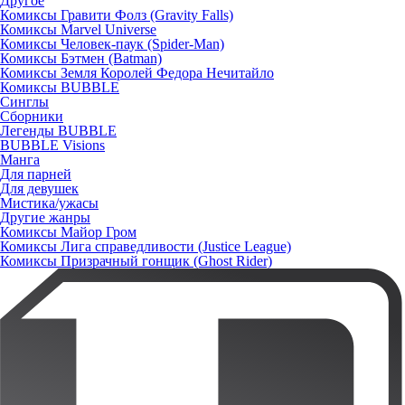
Другое
Комиксы Гравити Фолз (Gravity Falls)
Комиксы Marvel Universe
Комиксы Человек-паук (Spider-Man)
Комиксы Бэтмен (Batman)
Комиксы Земля Королей Федора Нечитайло
Комиксы BUBBLE
Синглы
Сборники
Легенды BUBBLE
BUBBLE Visions
Манга
Для парней
Для девушек
Мистика/ужасы
Другие жанры
Комиксы Майор Гром
Комиксы Лига справедливости (Justice League)
Комиксы Призрачный гонщик (Ghost Rider)