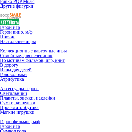
Funko POP Music
Другие фигурки
Герои игр
Герои кино, м/ф
Прочие
Настольные игры
Коллекционные карточные игры
Семейные, для вечеринок
По мотивам фильмов, игр, книг
В дорогу
Игры для детей
Головоломки
Атрибутика
Аксессуары героев
Светильники
Плакаты, значки, наклейки
Сумки, кошельки
Прочая атрибутика
Мягкие игрушки
Герои фильмов, м/ф
Герои игр
Символ года