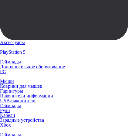
Аксессуары
PlayStation 5
Геймпады
Дополнительное оборудование
PC
Мыши
Коврики для мышек
Гарнитуры
Накопители информации
USB-накопители
Геймпады
Рули
Кабели
Зарядные устройства
Xbox
Геймпады