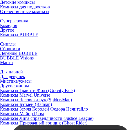
Детские комиксы
Комиксы для подростков
Отечественные комиксы
Супергероика
Комедия
Другое
Комиксы BUBBLE
Синглы
Сборники
Легенды BUBBLE
BUBBLE Visions
Манга
Для парней
Для девушек
Мистика/ужасы
Другие жанры
Комиксы Гравити Фолз (Gravity Falls)
Комиксы Marvel Universe
Комиксы Человек-паук (Spider-Man)
Комиксы Бэтмен (Batman)
Комиксы Земля Королей Федора Нечитайло
Комиксы Майор Гром
Комиксы Лига справедливости (Justice League)
Комиксы Призрачный гонщик (Ghost Rider)