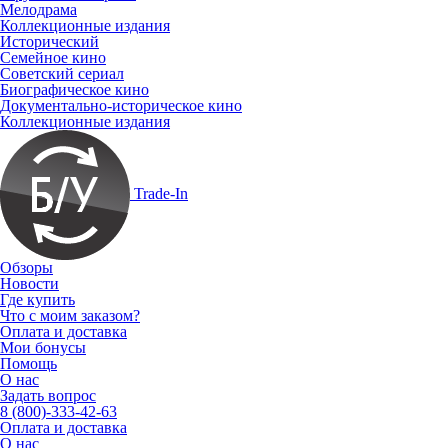
Мелодрама
Коллекционные издания
Исторический
Семейное кино
Советский сериал
Биографическое кино
Документально-историческое кино
Коллекционные издания
Trade-In
Обзоры
Новости
Где купить
Что с моим заказом?
Оплата и доставка
Мои бонусы
Помощь
О нас
Задать вопрос
8 (800)-333-42-63
Оплата и доставка
О нас