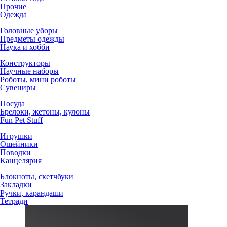
Прочие
Одежда
Головные уборы
Предметы одежды
Наука и хобби
Конструкторы
Научные наборы
Роботы, мини роботы
Сувениры
Посуда
Брелоки, жетоны, кулоны
Fun Pet Stuff
Игрушки
Ошейники
Поводки
Канцелярия
Блокноты, скетчбуки
Закладки
Ручки, карандаши
Тетради