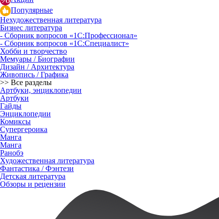
Популярные
Нехудожественная литература
Бизнес литература
- Сборник вопросов «1С:Профессионал»
- Сборник вопросов «1С:Специалист»
Хобби и творчество
Мемуары / Биографии
Дизайн / Архитектура
Живопись / Графика
>> Все разделы
Артбуки, энциклопедии
Артбуки
Гайды
Энциклопедии
Комиксы
Супергероика
Манга
Манга
Ранобэ
Художественная литература
Фантастика / Фэнтези
Детская литература
Обзоры и рецензии