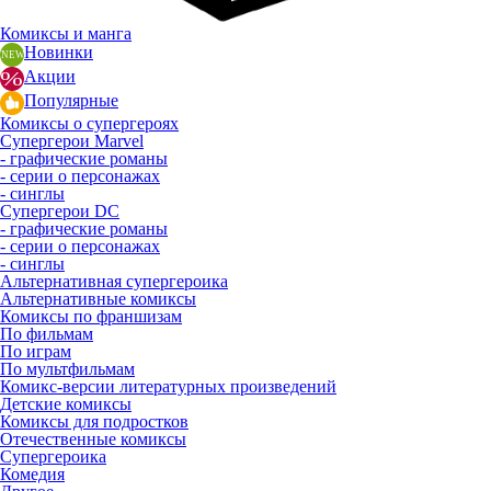
Комиксы и манга
Новинки
Акции
Популярные
Комиксы о супергероях
Супергерои Marvel
- графические романы
- серии о персонажах
- синглы
Супергерои DC
- графические романы
- серии о персонажах
- синглы
Альтернативная супергероика
Альтернативные комиксы
Комиксы по франшизам
По фильмам
По играм
По мультфильмам
Комикс-версии литературных произведений
Детские комиксы
Комиксы для подростков
Отечественные комиксы
Супергероика
Комедия