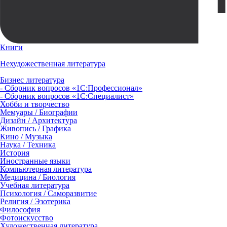
Книги
Нехудожественная литература
Бизнес литература
- Сборник вопросов «1С:Профессионал»
- Сборник вопросов «1С:Специалист»
Хобби и творчество
Мемуары / Биографии
Дизайн / Архитектура
Живопись / Графика
Кино / Музыка
Наука / Техника
История
Иностранные языки
Компьютерная литература
Медицина / Биология
Учебная литература
Психология / Саморазвитие
Религия / Эзотерика
Философия
Фотоискусство
Художественная литература