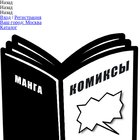
Назад
Назад
Назад
Вход
/
Регистрация
Ваш город:
Москва
Каталог