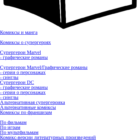
Комиксы и манга
Комиксы о супергероях
Супергерои Marvel
- графические романы
Супергерои Marvel/Графические романы
- серии о персонажах
- синглы
Супергерои DC
- графические романы
- серии о персонажах
- синглы
Альтернативная супергероика
Альтернативные комиксы
Комиксы по франшизам
По фильмам
По играм
По мультфильмам
Комикс-версии литературных произведений