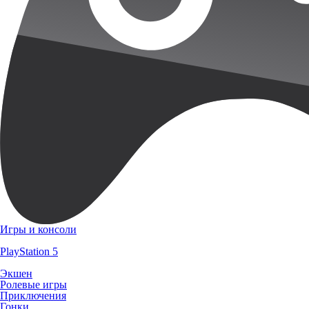
Игры и консоли
PlayStation 5
Экшен
Ролевые игры
Приключения
Гонки