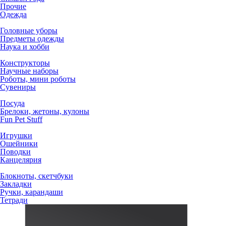
Прочие
Одежда
Головные уборы
Предметы одежды
Наука и хобби
Конструкторы
Научные наборы
Роботы, мини роботы
Сувениры
Посуда
Брелоки, жетоны, кулоны
Fun Pet Stuff
Игрушки
Ошейники
Поводки
Канцелярия
Блокноты, скетчбуки
Закладки
Ручки, карандаши
Тетради