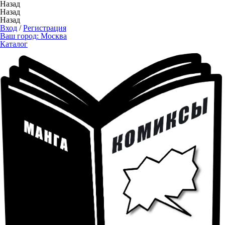
Назад
Назад
Назад
Вход
/
Регистрация
Ваш город:
Москва
Каталог