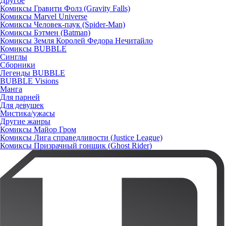
Другое
Комиксы Гравити Фолз (Gravity Falls)
Комиксы Marvel Universe
Комиксы Человек-паук (Spider-Man)
Комиксы Бэтмен (Batman)
Комиксы Земля Королей Федора Нечитайло
Комиксы BUBBLE
Синглы
Сборники
Легенды BUBBLE
BUBBLE Visions
Манга
Для парней
Для девушек
Мистика/ужасы
Другие жанры
Комиксы Майор Гром
Комиксы Лига справедливости (Justice League)
Комиксы Призрачный гонщик (Ghost Rider)