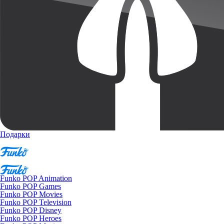
Подарки
Funko POP Animation
Funko POP Games
Funko POP Movies
Funko POP Television
Funko POP Disney
Funko POP Heroes