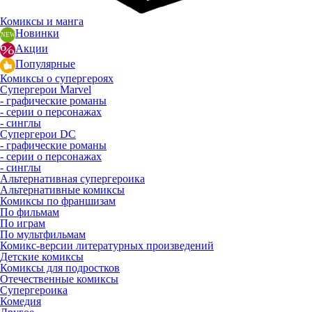
Комиксы и манга
Новинки
Акции
Популярные
Комиксы о супергероях
Супергерои Marvel
- графические романы
- серии о персонажах
- синглы
Супергерои DC
- графические романы
- серии о персонажах
- синглы
Альтернативная супергероика
Альтернативные комиксы
Комиксы по франшизам
По фильмам
По играм
По мультфильмам
Комикс-версии литературных произведений
Детские комиксы
Комиксы для подростков
Отечественные комиксы
Супергероика
Комедия