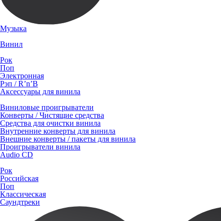
Музыка
Винил
Рок
Поп
Электронная
Рэп / R’n’B
Аксессуары для винила
Виниловые проигрыватели
Конверты / Чистящие средства
Средства для очистки винила
Внутренние конверты для винила
Внешние конверты / пакеты для винила
Проигрыватели винила
Audio CD
Рок
Российская
Поп
Классическая
Саундтреки