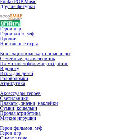
Funko POP Music
Другие фигурки
Герои игр
Герои кино, м/ф
Прочие
Настольные игры
Коллекционные карточные игры
Семейные, для вечеринок
По мотивам фильмов, игр, книг
В дорогу
Игры для детей
Головоломки
Атрибутика
Аксессуары героев
Светильники
Плакаты, значки, наклейки
Сумки, кошельки
Прочая атрибутика
Мягкие игрушки
Герои фильмов, м/ф
Герои игр
Символ года