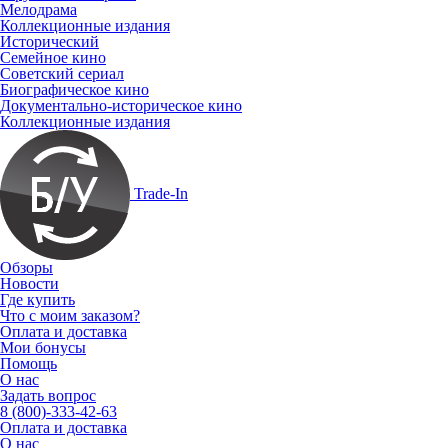
Мелодрама
Коллекционные издания
Исторический
Семейное кино
Советский сериал
Биографическое кино
Документально-историческое кино
Коллекционные издания
Trade-In
Обзоры
Новости
Где купить
Что с моим заказом?
Оплата и доставка
Мои бонусы
Помощь
О нас
Задать вопрос
8 (800)-333-42-63
Оплата и доставка
О нас