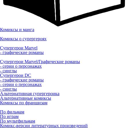
Комиксы и манга
Комиксы о супергероях
Супергерои Marvel
- графические романы
Супергерои Marvel/Графические романы
- серии о персонажах
- синглы
Супергерои DC
- графические романы
- серии о персонажах
- синглы
Альтернативная супергероика
Альтернативные комиксы
Комиксы по франшизам
По фильмам
По играм
По мультфильмам
Комикс-версии литературных произведений