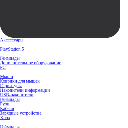
Аксессуары
PlayStation 5
Геймпады
Дополнительное оборудование
PC
Мыши
Коврики для мышек
Гарнитуры
Накопители информации
USB-накопители
Геймпады
Рули
Кабели
Зарядные устройства
Xbox
Геймпады