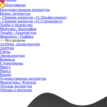
Популярные
Нехудожественная литература
Бизнес литература
- Сборник вопросов «1С:Профессионал»
- Сборник вопросов «1С:Специалист»
Хобби и творчество
Мемуары / Биографии
Дизайн / Архитектура
Живопись / Графика
>> Все разделы
Артбуки, энциклопедии
Артбуки
Гайды
Энциклопедии
Комиксы
Супергероика
Манга
Манга
Ранобэ
Художественная литература
Фантастика / Фэнтези
Детская литература
Обзоры и рецензии