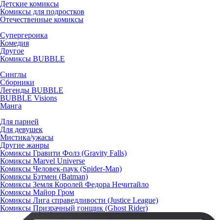
Детские комиксы
Комиксы для подростков
Отечественные комиксы
Супергероика
Комедия
Другое
Комиксы BUBBLE
Синглы
Сборники
Легенды BUBBLE
BUBBLE Visions
Манга
Для парней
Для девушек
Мистика/ужасы
Другие жанры
Комиксы Гравити Фолз (Gravity Falls)
Комиксы Marvel Universe
Комиксы Человек-паук (Spider-Man)
Комиксы Бэтмен (Batman)
Комиксы Земля Королей Федора Нечитайло
Комиксы Майор Гром
Комиксы Лига справедливости (Justice League)
Комиксы Призрачный гонщик (Ghost Rider)