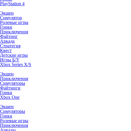
PlayStation 4
Экшен
Симулятор
Ролевые игры
Гонки
Приключения
Файтинг
Аркада
Стратегия
Квест
Детские игры
Игры Б/У
Xbox Series X/S
Экшен
Приключения
Симуляторы
Файтинги
Гонки
Xbox One
Экшен
Симуляторы
Гонки
Ролевые игры
Приключения
Аркады