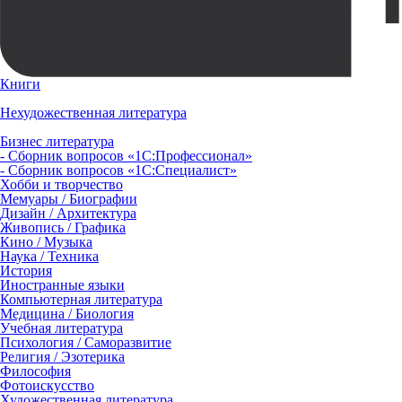
Книги
Нехудожественная литература
Бизнес литература
- Сборник вопросов «1С:Профессионал»
- Сборник вопросов «1С:Специалист»
Хобби и творчество
Мемуары / Биографии
Дизайн / Архитектура
Живопись / Графика
Кино / Музыка
Наука / Техника
История
Иностранные языки
Компьютерная литература
Медицина / Биология
Учебная литература
Психология / Саморазвитие
Религия / Эзотерика
Философия
Фотоискусство
Художественная литература