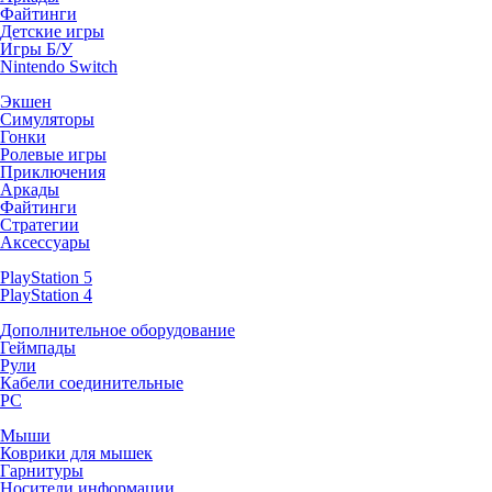
Файтинги
Детские игры
Игры Б/У
Nintendo Switch
Экшен
Симуляторы
Гонки
Ролевые игры
Приключения
Аркады
Файтинги
Стратегии
Аксессуары
PlayStation 5
PlayStation 4
Дополнительное оборудование
Геймпады
Рули
Кабели соединительные
PC
Мыши
Коврики для мышек
Гарнитуры
Носители информации