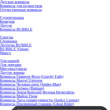
Детские комиксы
Комиксы для подростков
Отечественные комиксы
Супергероика
Комедия
Другое
Комиксы BUBBLE
Синглы
Сборники
Легенды BUBBLE
BUBBLE Visions
Манга
Для парней
Для девушек
Мистика/ужасы
Другие жанры
Комиксы Гравити Фолз (Gravity Falls)
Комиксы Marvel Universe
Комиксы Человек-паук (Spider-Man)
Комиксы Бэтмен (Batman)
Комиксы Земля Королей Федора Нечитайло
Комиксы Майор Гром
Комиксы Лига справедливости (Justice League)
Комиксы Призрачный гонщик (Ghost Rider)