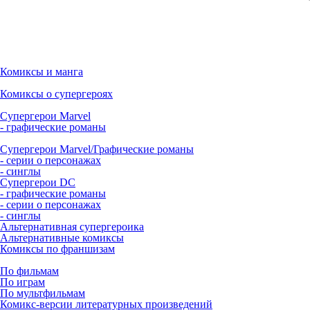
Комиксы и манга
Комиксы о супергероях
Супергерои Marvel
- графические романы
Супергерои Marvel/Графические романы
- серии о персонажах
- синглы
Супергерои DC
- графические романы
- серии о персонажах
- синглы
Альтернативная супергероика
Альтернативные комиксы
Комиксы по франшизам
По фильмам
По играм
По мультфильмам
Комикс-версии литературных произведений