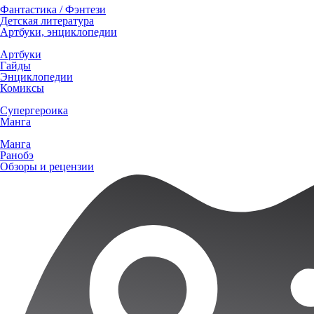
Фантастика / Фэнтези
Детская литература
Артбуки, энциклопедии
Артбуки
Гайды
Энциклопедии
Комиксы
Супергероика
Манга
Манга
Ранобэ
Обзоры и рецензии