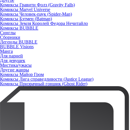
Другое
Комиксы Гравити Фолз (Gravity Falls)
Комиксы Marvel Universe
Комиксы Человек-паук (Spider-Man)
Комиксы Бэтмен (Batman)
Комиксы Земля Королей Федора Нечитайло
Комиксы BUBBLE
Синглы
Сборники
Легенды BUBBLE
BUBBLE Visions
Манга
Для парней
Для девушек
Мистика/ужасы
Другие жанры
Комиксы Майор Гром
Комиксы Лига справедливости (Justice League)
Комиксы Призрачный гонщик (Ghost Rider)