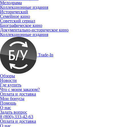
Мелодрама
Коллекционные издания
Исторический
Семейное кино
Советский сериал
Биографическое кино
Документально-историческое кино
Коллекционные издания
Trade-In
Обзоры
Новости
Где купить
Что с моим заказом?
Оплата и доставка
Мои бонусы
Помощь
О нас
Задать вопрос
8 (800)-333-42-63
Оплата и доставка
О нас