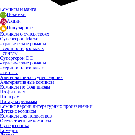
Комиксы и манга
Новинки
Акции
Популярные
Комиксы о супергероях
Супергерои Marvel
- графические романы
- серии о персонажах
- синглы
Супергерои DC
- графические романы
- серии о персонажах
- синглы
Альтернативная супергероика
Альтернативные комиксы
Комиксы по франшизам
По фильмам
По играм
По мультфильмам
Комикс-версии литературных произведений
Детские комиксы
Комиксы для подростков
Отечественные комиксы
Супергероика
Комедия