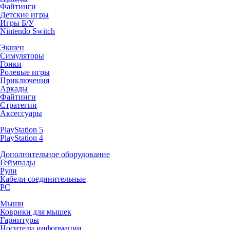
Файтинги
Детские игры
Игры Б/У
Nintendo Switch
Экшен
Симуляторы
Гонки
Ролевые игры
Приключения
Аркады
Файтинги
Стратегии
Аксессуары
PlayStation 5
PlayStation 4
Дополнительное оборудование
Геймпады
Рули
Кабели соединительные
PC
Мыши
Коврики для мышек
Гарнитуры
Носители информации