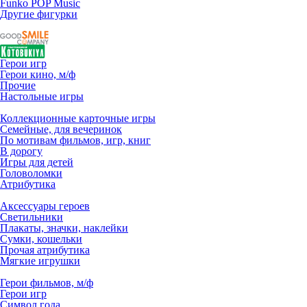
Funko POP Music
Другие фигурки
Герои игр
Герои кино, м/ф
Прочие
Настольные игры
Коллекционные карточные игры
Семейные, для вечеринок
По мотивам фильмов, игр, книг
В дорогу
Игры для детей
Головоломки
Атрибутика
Аксессуары героев
Светильники
Плакаты, значки, наклейки
Сумки, кошельки
Прочая атрибутика
Мягкие игрушки
Герои фильмов, м/ф
Герои игр
Символ года