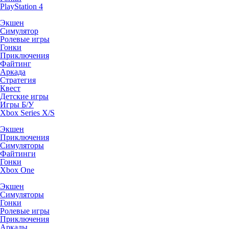
PlayStation 4
Экшен
Симулятор
Ролевые игры
Гонки
Приключения
Файтинг
Аркада
Стратегия
Квест
Детские игры
Игры Б/У
Xbox Series X/S
Экшен
Приключения
Симуляторы
Файтинги
Гонки
Xbox One
Экшен
Симуляторы
Гонки
Ролевые игры
Приключения
Аркады