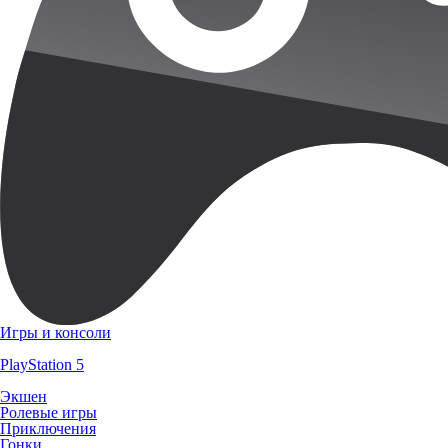
Игры и консоли
PlayStation 5
Экшен
Ролевые игры
Приключения
Гонки