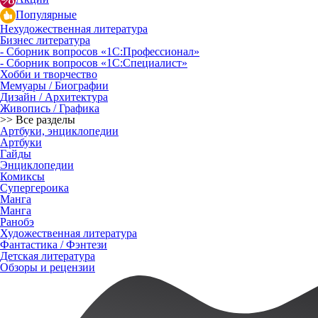
Популярные
Нехудожественная литература
Бизнес литература
- Сборник вопросов «1С:Профессионал»
- Сборник вопросов «1С:Специалист»
Хобби и творчество
Мемуары / Биографии
Дизайн / Архитектура
Живопись / Графика
>> Все разделы
Артбуки, энциклопедии
Артбуки
Гайды
Энциклопедии
Комиксы
Супергероика
Манга
Манга
Ранобэ
Художественная литература
Фантастика / Фэнтези
Детская литература
Обзоры и рецензии