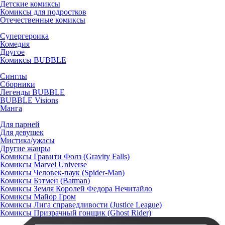
Детские комиксы
Комиксы для подростков
Отечественные комиксы
Супергероика
Комедия
Другое
Комиксы BUBBLE
Синглы
Сборники
Легенды BUBBLE
BUBBLE Visions
Манга
Для парней
Для девушек
Мистика/ужасы
Другие жанры
Комиксы Гравити Фолз (Gravity Falls)
Комиксы Marvel Universe
Комиксы Человек-паук (Spider-Man)
Комиксы Бэтмен (Batman)
Комиксы Земля Королей Федора Нечитайло
Комиксы Майор Гром
Комиксы Лига справедливости (Justice League)
Комиксы Призрачный гонщик (Ghost Rider)