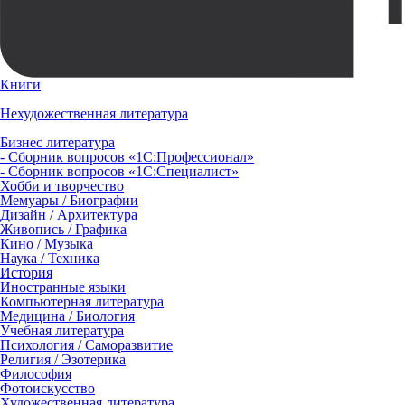
Книги
Нехудожественная литература
Бизнес литература
- Сборник вопросов «1С:Профессионал»
- Сборник вопросов «1С:Специалист»
Хобби и творчество
Мемуары / Биографии
Дизайн / Архитектура
Живопись / Графика
Кино / Музыка
Наука / Техника
История
Иностранные языки
Компьютерная литература
Медицина / Биология
Учебная литература
Психология / Саморазвитие
Религия / Эзотерика
Философия
Фотоискусство
Художественная литература