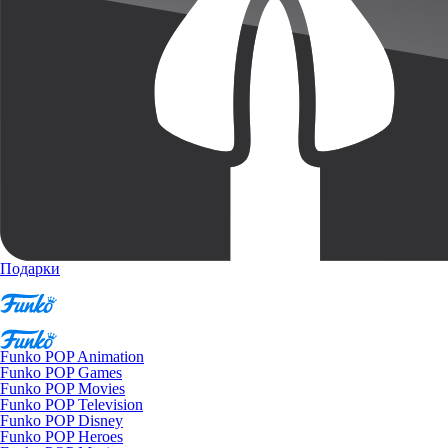
Подарки
Funko POP Animation
Funko POP Games
Funko POP Movies
Funko POP Television
Funko POP Disney
Funko POP Heroes