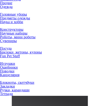
Прочие
Одежда
Головные уборы
Предметы одежды
Наука и хобби
Конструкторы
Научные наборы
Роботы, мини роботы
Сувениры
Посуда
Брелоки, жетоны, кулоны
Fun Pet Stuff
Игрушки
Ошейники
Поводки
Канцелярия
Блокноты, скетчбуки
Закладки
Ручки, карандаши
Тетради