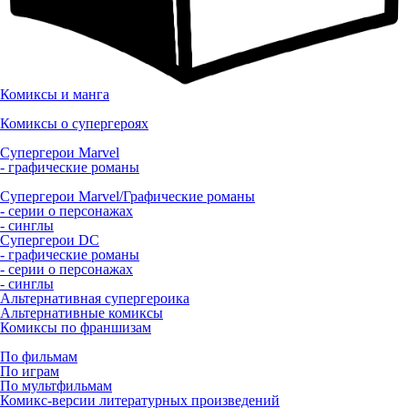
Комиксы и манга
Комиксы о супергероях
Супергерои Marvel
- графические романы
Супергерои Marvel/Графические романы
- серии о персонажах
- синглы
Супергерои DC
- графические романы
- серии о персонажах
- синглы
Альтернативная супергероика
Альтернативные комиксы
Комиксы по франшизам
По фильмам
По играм
По мультфильмам
Комикс-версии литературных произведений