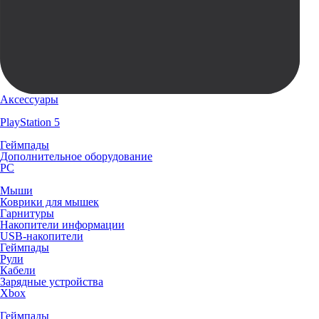
Аксессуары
PlayStation 5
Геймпады
Дополнительное оборудование
PC
Мыши
Коврики для мышек
Гарнитуры
Накопители информации
USB-накопители
Геймпады
Рули
Кабели
Зарядные устройства
Xbox
Геймпады