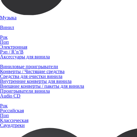
Музыка
Винил
Рок
Поп
Электронная
Рэп / R’n’B
Аксессуары для винила
Виниловые проигрыватели
Конверты / Чистящие средства
Средства для очистки винила
Внутренние конверты для винила
Внешние конверты / пакеты для винила
Проигрыватели винила
Audio CD
Рок
Российская
Поп
Классическая
Саундтреки