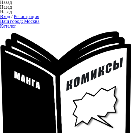
Назад
Назад
Назад
Вход
/
Регистрация
Ваш город:
Москва
Каталог