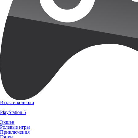
Игры и консоли
PlayStation 5
Экшен
Ролевые игры
Приключения
Гонки