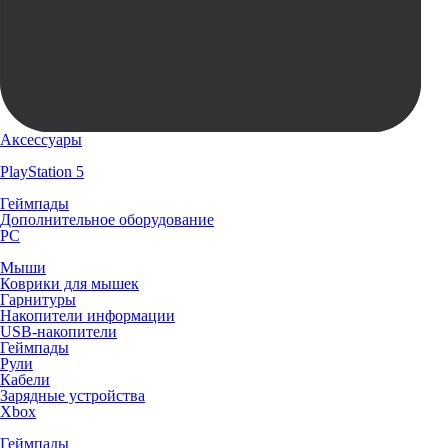
Аксессуары
PlayStation 5
Геймпады
Дополнительное оборудование
PC
Мыши
Коврики для мышек
Гарнитуры
Накопители информации
USB-накопители
Геймпады
Рули
Кабели
Зарядные устройства
Xbox
Геймпады