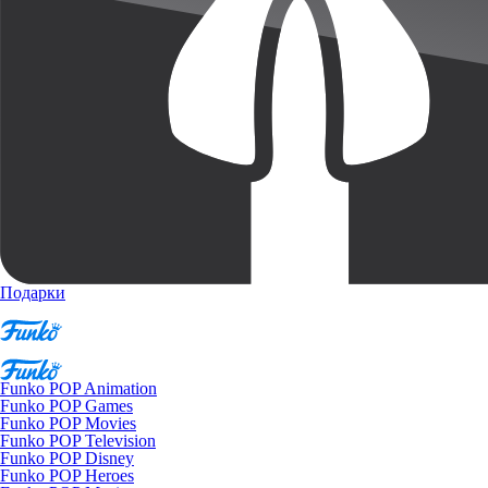
Подарки
Funko POP Animation
Funko POP Games
Funko POP Movies
Funko POP Television
Funko POP Disney
Funko POP Heroes