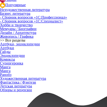
Популярные
Нехудожественная литература
Бизнес литература
- Сборник вопросов «1С:Профессионал»
- Сборник вопросов «1С:Специалист»
Хобби и творчество
Мемуары / Биографии
Дизайн / Архитектура
Живопись / Графика
>> Все разделы
Артбуки, энциклопедии
Артбуки
Гайды
Энциклопедии
Комиксы
Супергероика
Манга
Манга
Ранобэ
Художественная литература
Фантастика / Фэнтези
Детская литература
Обзоры и рецензии