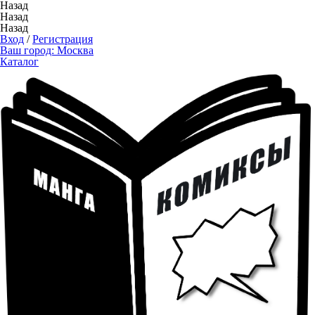
Назад
Назад
Назад
Вход
/
Регистрация
Ваш город:
Москва
Каталог