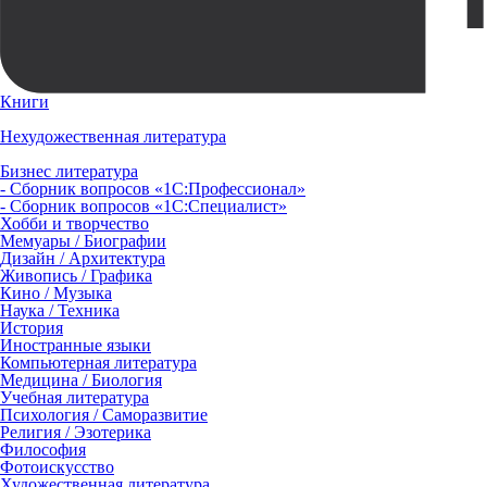
Книги
Нехудожественная литература
Бизнес литература
- Сборник вопросов «1С:Профессионал»
- Сборник вопросов «1С:Специалист»
Хобби и творчество
Мемуары / Биографии
Дизайн / Архитектура
Живопись / Графика
Кино / Музыка
Наука / Техника
История
Иностранные языки
Компьютерная литература
Медицина / Биология
Учебная литература
Психология / Саморазвитие
Религия / Эзотерика
Философия
Фотоискусство
Художественная литература