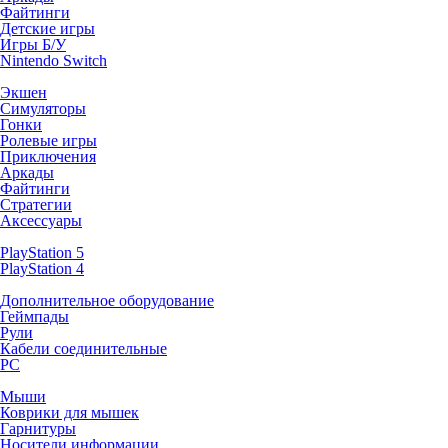
Файтинги
Детские игры
Игры Б/У
Nintendo Switch
Экшен
Симуляторы
Гонки
Ролевые игры
Приключения
Аркады
Файтинги
Стратегии
Аксессуары
PlayStation 5
PlayStation 4
Дополнительное оборудование
Геймпады
Рули
Кабели соединительные
PC
Мыши
Коврики для мышек
Гарнитуры
Носители информации