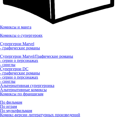
Комиксы и манга
Комиксы о супергероях
Супергерои Marvel
- графические романы
Супергерои Marvel/Графические романы
- серии о персонажах
- синглы
Супергерои DC
- графические романы
- серии о персонажах
- синглы
Альтернативная супергероика
Альтернативные комиксы
Комиксы по франшизам
По фильмам
По играм
По мультфильмам
Комикс-версии литературных произведений