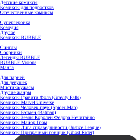
Детские комиксы
Комиксы для подростков
Отечественные комиксы
Супергероика
Комедия
Другое
Комиксы BUBBLE
Синглы
Сборники
Легенды BUBBLE
BUBBLE Visions
Манга
Для парней
Для девушек
Мистика/ужасы
Другие жанры
Комиксы Гравити Фолз (Gravity Falls)
Комиксы Marvel Universe
Комиксы Человек-паук (Spider-Man)
Комиксы Бэтмен (Batman)
Комиксы Земля Королей Федора Нечитайло
Комиксы Майор Гром
Комиксы Лига справедливости (Justice League)
Комиксы Призрачный гонщик (Ghost Rider)