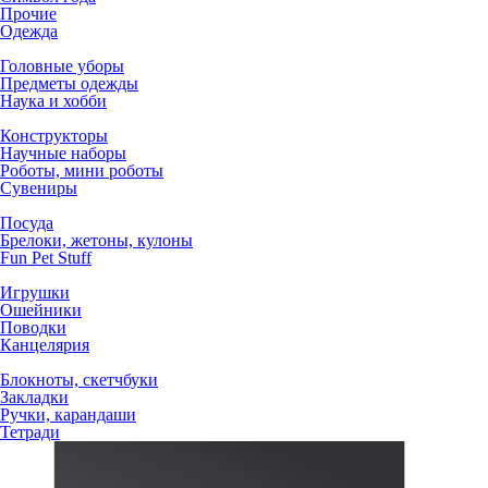
Прочие
Одежда
Головные уборы
Предметы одежды
Наука и хобби
Конструкторы
Научные наборы
Роботы, мини роботы
Сувениры
Посуда
Брелоки, жетоны, кулоны
Fun Pet Stuff
Игрушки
Ошейники
Поводки
Канцелярия
Блокноты, скетчбуки
Закладки
Ручки, карандаши
Тетради