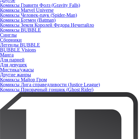
Другое
Комиксы Гравити Фолз (Gravity Falls)
Комиксы Marvel Universe
Комиксы Человек-паук (Spider-Man)
Комиксы Бэтмен (Batman)
Комиксы Земля Королей Федора Нечитайло
Комиксы BUBBLE
Синглы
Сборники
Легенды BUBBLE
BUBBLE Visions
Манга
Для парней
Для девушек
Мистика/ужасы
Другие жанры
Комиксы Майор Гром
Комиксы Лига справедливости (Justice League)
Комиксы Призрачный гонщик (Ghost Rider)