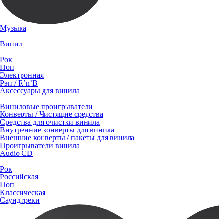
Музыка
Винил
Рок
Поп
Электронная
Рэп / R’n’B
Аксессуары для винила
Виниловые проигрыватели
Конверты / Чистящие средства
Средства для очистки винила
Внутренние конверты для винила
Внешние конверты / пакеты для винила
Проигрыватели винила
Audio CD
Рок
Российская
Поп
Классическая
Саундтреки