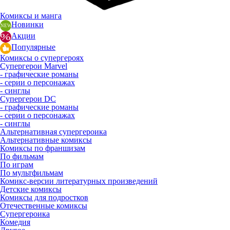
Комиксы и манга
Новинки
Акции
Популярные
Комиксы о супергероях
Супергерои Marvel
- графические романы
- серии о персонажах
- синглы
Супергерои DC
- графические романы
- серии о персонажах
- синглы
Альтернативная супергероика
Альтернативные комиксы
Комиксы по франшизам
По фильмам
По играм
По мультфильмам
Комикс-версии литературных произведений
Детские комиксы
Комиксы для подростков
Отечественные комиксы
Супергероика
Комедия