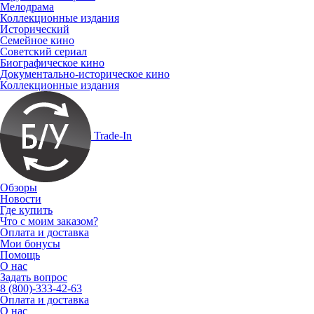
Мелодрама
Коллекционные издания
Исторический
Семейное кино
Советский сериал
Биографическое кино
Документально-историческое кино
Коллекционные издания
Trade-In
Обзоры
Новости
Где купить
Что с моим заказом?
Оплата и доставка
Мои бонусы
Помощь
О нас
Задать вопрос
8 (800)-333-42-63
Оплата и доставка
О нас