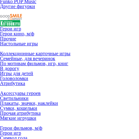
Funko POP Music
Другие фигурки
Герои игр
Герои кино, м/ф
Прочие
Настольные игры
Коллекционные карточные игры
Семейные, для вечеринок
По мотивам фильмов, игр, книг
В дорогу
Игры для детей
Головоломки
Атрибутика
Аксессуары героев
Светильники
Плакаты, значки, наклейки
Сумки, кошельки
Прочая атрибутика
Мягкие игрушки
Герои фильмов, м/ф
Герои игр
Символ года