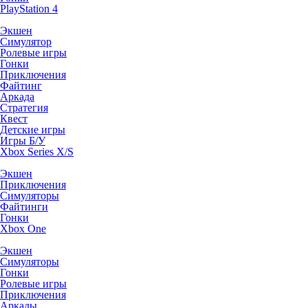
PlayStation 4
Экшен
Симулятор
Ролевые игры
Гонки
Приключения
Файтинг
Аркада
Стратегия
Квест
Детские игры
Игры Б/У
Xbox Series X/S
Экшен
Приключения
Симуляторы
Файтинги
Гонки
Xbox One
Экшен
Симуляторы
Гонки
Ролевые игры
Приключения
Аркады