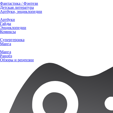
Фантастика / Фэнтези
Детская литература
Артбуки, энциклопедии
Артбуки
Гайды
Энциклопедии
Комиксы
Супергероика
Манга
Манга
Ранобэ
Обзоры и рецензии