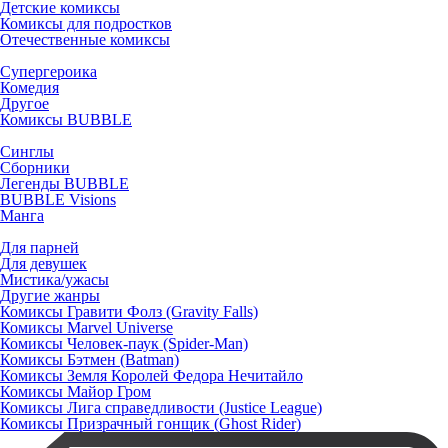
Детские комиксы
Комиксы для подростков
Отечественные комиксы
Супергероика
Комедия
Другое
Комиксы BUBBLE
Синглы
Сборники
Легенды BUBBLE
BUBBLE Visions
Манга
Для парней
Для девушек
Мистика/ужасы
Другие жанры
Комиксы Гравити Фолз (Gravity Falls)
Комиксы Marvel Universe
Комиксы Человек-паук (Spider-Man)
Комиксы Бэтмен (Batman)
Комиксы Земля Королей Федора Нечитайло
Комиксы Майор Гром
Комиксы Лига справедливости (Justice League)
Комиксы Призрачный гонщик (Ghost Rider)