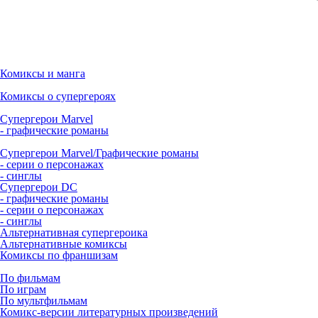
Комиксы и манга
Комиксы о супергероях
Супергерои Marvel
- графические романы
Супергерои Marvel/Графические романы
- серии о персонажах
- синглы
Супергерои DC
- графические романы
- серии о персонажах
- синглы
Альтернативная супергероика
Альтернативные комиксы
Комиксы по франшизам
По фильмам
По играм
По мультфильмам
Комикс-версии литературных произведений