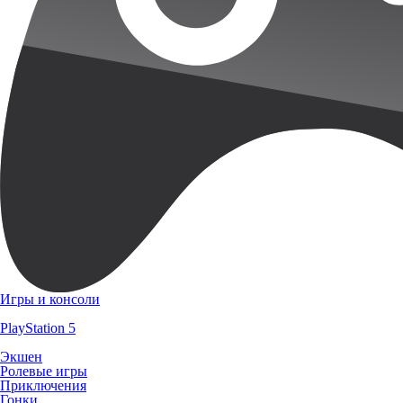
Игры и консоли
PlayStation 5
Экшен
Ролевые игры
Приключения
Гонки