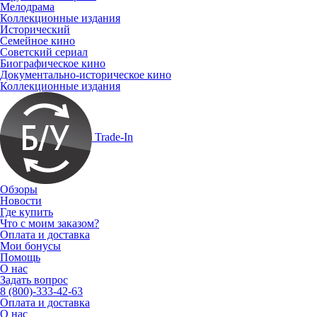
Мелодрама
Коллекционные издания
Исторический
Семейное кино
Советский сериал
Биографическое кино
Документально-историческое кино
Коллекционные издания
Trade-In
Обзоры
Новости
Где купить
Что с моим заказом?
Оплата и доставка
Мои бонусы
Помощь
О нас
Задать вопрос
8 (800)-333-42-63
Оплата и доставка
О нас