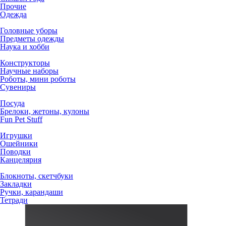
Прочие
Одежда
Головные уборы
Предметы одежды
Наука и хобби
Конструкторы
Научные наборы
Роботы, мини роботы
Сувениры
Посуда
Брелоки, жетоны, кулоны
Fun Pet Stuff
Игрушки
Ошейники
Поводки
Канцелярия
Блокноты, скетчбуки
Закладки
Ручки, карандаши
Тетради