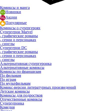
Комиксы и манга
Новинки
Акции
Популярные
Комиксы о супергероях
Супергерои Marvel
- графические романы
- серии о персонажах
- синглы
Супергерои DC
- графические романы
- серии о персонажах
- синглы
Альтернативная супергероика
Альтернативные комиксы
Комиксы по франшизам
По фильмам
По играм
По мультфильмам
Комикс-версии литературных произведений
Детские комиксы
Комиксы для подростков
Отечественные комиксы
Супергероика
Комедия