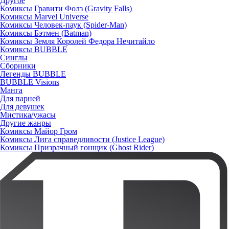
Другое
Комиксы Гравити Фолз (Gravity Falls)
Комиксы Marvel Universe
Комиксы Человек-паук (Spider-Man)
Комиксы Бэтмен (Batman)
Комиксы Земля Королей Федора Нечитайло
Комиксы BUBBLE
Синглы
Сборники
Легенды BUBBLE
BUBBLE Visions
Манга
Для парней
Для девушек
Мистика/ужасы
Другие жанры
Комиксы Майор Гром
Комиксы Лига справедливости (Justice League)
Комиксы Призрачный гонщик (Ghost Rider)