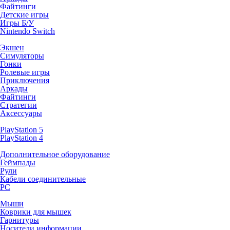
Файтинги
Детские игры
Игры Б/У
Nintendo Switch
Экшен
Симуляторы
Гонки
Ролевые игры
Приключения
Аркады
Файтинги
Стратегии
Аксессуары
PlayStation 5
PlayStation 4
Дополнительное оборудование
Геймпады
Рули
Кабели соединительные
PC
Мыши
Коврики для мышек
Гарнитуры
Носители информации