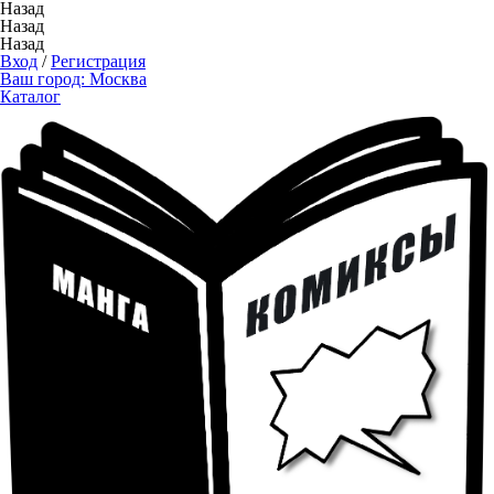
Назад
Назад
Назад
Вход
/
Регистрация
Ваш город:
Москва
Каталог