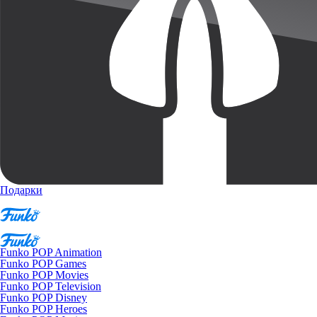
Подарки
Funko POP Animation
Funko POP Games
Funko POP Movies
Funko POP Television
Funko POP Disney
Funko POP Heroes