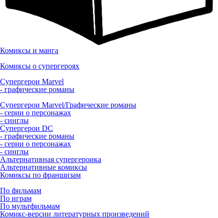
Комиксы и манга
Комиксы о супергероях
Супергерои Marvel
- графические романы
Супергерои Marvel/Графические романы
- серии о персонажах
- синглы
Супергерои DC
- графические романы
- серии о персонажах
- синглы
Альтернативная супергероика
Альтернативные комиксы
Комиксы по франшизам
По фильмам
По играм
По мультфильмам
Комикс-версии литературных произведений