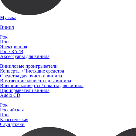
Музыка
Винил
Рок
Поп
Электронная
Рэп / R’n’B
Аксессуары для винила
Виниловые проигрыватели
Конверты / Чистящие средства
Средства для очистки винила
Внутренние конверты для винила
Внешние конверты / пакеты для винила
Проигрыватели винила
Audio CD
Рок
Российская
Поп
Классическая
Саундтреки