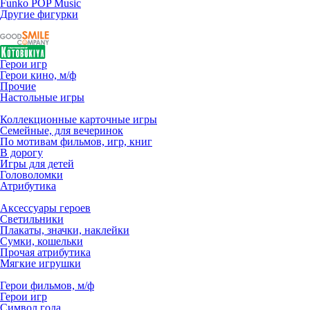
Funko POP Music
Другие фигурки
Герои игр
Герои кино, м/ф
Прочие
Настольные игры
Коллекционные карточные игры
Семейные, для вечеринок
По мотивам фильмов, игр, книг
В дорогу
Игры для детей
Головоломки
Атрибутика
Аксессуары героев
Светильники
Плакаты, значки, наклейки
Сумки, кошельки
Прочая атрибутика
Мягкие игрушки
Герои фильмов, м/ф
Герои игр
Символ года