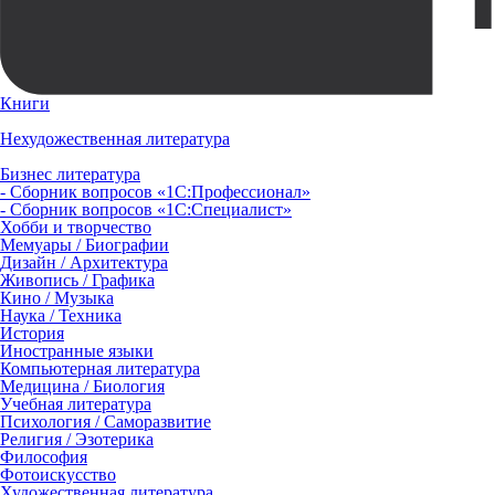
Книги
Нехудожественная литература
Бизнес литература
- Сборник вопросов «1С:Профессионал»
- Сборник вопросов «1С:Специалист»
Хобби и творчество
Мемуары / Биографии
Дизайн / Архитектура
Живопись / Графика
Кино / Музыка
Наука / Техника
История
Иностранные языки
Компьютерная литература
Медицина / Биология
Учебная литература
Психология / Саморазвитие
Религия / Эзотерика
Философия
Фотоискусство
Художественная литература