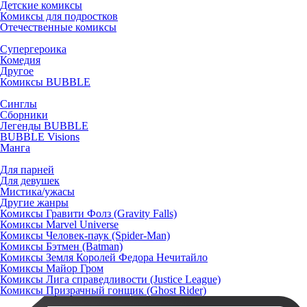
Детские комиксы
Комиксы для подростков
Отечественные комиксы
Супергероика
Комедия
Другое
Комиксы BUBBLE
Синглы
Сборники
Легенды BUBBLE
BUBBLE Visions
Манга
Для парней
Для девушек
Мистика/ужасы
Другие жанры
Комиксы Гравити Фолз (Gravity Falls)
Комиксы Marvel Universe
Комиксы Человек-паук (Spider-Man)
Комиксы Бэтмен (Batman)
Комиксы Земля Королей Федора Нечитайло
Комиксы Майор Гром
Комиксы Лига справедливости (Justice League)
Комиксы Призрачный гонщик (Ghost Rider)