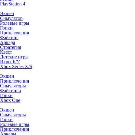
PlayStation 4
Экшен
Симулятор
Ролевые игры
Гонки
Приключения
Файтинг
Аркада
Стратегия
Квест
Детские игры
Игры Б/У
Xbox Series X/S
Экшен
Приключения
Симуляторы
Файтинги
Гонки
Xbox One
Экшен
Симуляторы
Гонки
Ролевые игры
Приключения
Аркады