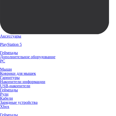
Аксессуары
PlayStation 5
Геймпады
Дополнительное оборудование
PC
Мыши
Коврики для мышек
Гарнитуры
Накопители информации
USB-накопители
Геймпады
Рули
Кабели
Зарядные устройства
Xbox
Геймпады