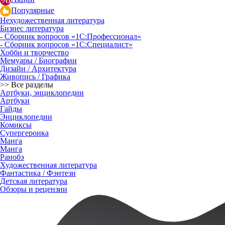
Популярные
Нехудожественная литература
Бизнес литература
- Сборник вопросов «1С:Профессионал»
- Сборник вопросов «1С:Специалист»
Хобби и творчество
Мемуары / Биографии
Дизайн / Архитектура
Живопись / Графика
>> Все разделы
Артбуки, энциклопедии
Артбуки
Гайды
Энциклопедии
Комиксы
Супергероика
Манга
Манга
Ранобэ
Художественная литература
Фантастика / Фэнтези
Детская литература
Обзоры и рецензии