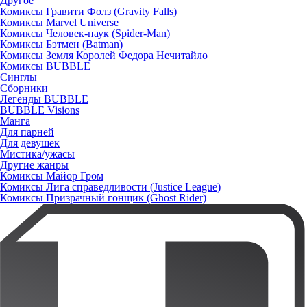
Другое
Комиксы Гравити Фолз (Gravity Falls)
Комиксы Marvel Universe
Комиксы Человек-паук (Spider-Man)
Комиксы Бэтмен (Batman)
Комиксы Земля Королей Федора Нечитайло
Комиксы BUBBLE
Синглы
Сборники
Легенды BUBBLE
BUBBLE Visions
Манга
Для парней
Для девушек
Мистика/ужасы
Другие жанры
Комиксы Майор Гром
Комиксы Лига справедливости (Justice League)
Комиксы Призрачный гонщик (Ghost Rider)