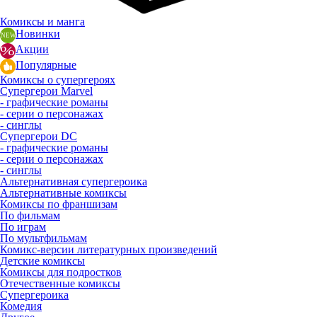
Комиксы и манга
Новинки
Акции
Популярные
Комиксы о супергероях
Супергерои Marvel
- графические романы
- серии о персонажах
- синглы
Супергерои DC
- графические романы
- серии о персонажах
- синглы
Альтернативная супергероика
Альтернативные комиксы
Комиксы по франшизам
По фильмам
По играм
По мультфильмам
Комикс-версии литературных произведений
Детские комиксы
Комиксы для подростков
Отечественные комиксы
Супергероика
Комедия