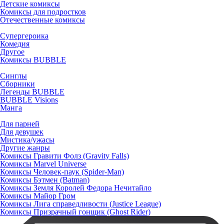
Детские комиксы
Комиксы для подростков
Отечественные комиксы
Супергероика
Комедия
Другое
Комиксы BUBBLE
Синглы
Сборники
Легенды BUBBLE
BUBBLE Visions
Манга
Для парней
Для девушек
Мистика/ужасы
Другие жанры
Комиксы Гравити Фолз (Gravity Falls)
Комиксы Marvel Universe
Комиксы Человек-паук (Spider-Man)
Комиксы Бэтмен (Batman)
Комиксы Земля Королей Федора Нечитайло
Комиксы Майор Гром
Комиксы Лига справедливости (Justice League)
Комиксы Призрачный гонщик (Ghost Rider)