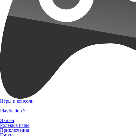
Игры и консоли
PlayStation 5
Экшен
Ролевые игры
Приключения
Гонки