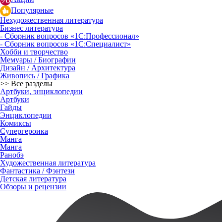
Популярные
Нехудожественная литература
Бизнес литература
- Сборник вопросов «1С:Профессионал»
- Сборник вопросов «1С:Специалист»
Хобби и творчество
Мемуары / Биографии
Дизайн / Архитектура
Живопись / Графика
>> Все разделы
Артбуки, энциклопедии
Артбуки
Гайды
Энциклопедии
Комиксы
Супергероика
Манга
Манга
Ранобэ
Художественная литература
Фантастика / Фэнтези
Детская литература
Обзоры и рецензии