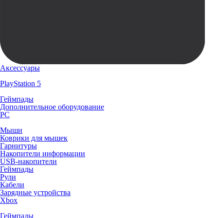
Аксессуары
PlayStation 5
Геймпады
Дополнительное оборудование
PC
Мыши
Коврики для мышек
Гарнитуры
Накопители информации
USB-накопители
Геймпады
Рули
Кабели
Зарядные устройства
Xbox
Геймпады