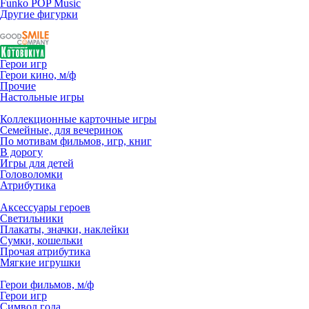
Funko POP Music
Другие фигурки
Герои игр
Герои кино, м/ф
Прочие
Настольные игры
Коллекционные карточные игры
Семейные, для вечеринок
По мотивам фильмов, игр, книг
В дорогу
Игры для детей
Головоломки
Атрибутика
Аксессуары героев
Светильники
Плакаты, значки, наклейки
Сумки, кошельки
Прочая атрибутика
Мягкие игрушки
Герои фильмов, м/ф
Герои игр
Символ года