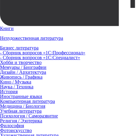
Книги
Нехудожественная литература
Бизнес литература
- Сборник вопросов «1С:Профессионал»
- Сборник вопросов «1С:Специалист»
Хобби и творчество
Мемуары / Биографии
Дизайн / Архитектура
Живопись / Графика
Кино / Музыка
Наука / Техника
История
Иностранные языки
Компьютерная литература
Медицина / Биология
Учебная литература
Психология / Саморазвитие
Религия / Эзотерика
Философия
Фотоискусство
Художественная литература