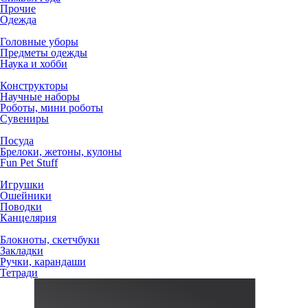
Прочие
Одежда
Головные уборы
Предметы одежды
Наука и хобби
Конструкторы
Научные наборы
Роботы, мини роботы
Сувениры
Посуда
Брелоки, жетоны, кулоны
Fun Pet Stuff
Игрушки
Ошейники
Поводки
Канцелярия
Блокноты, скетчбуки
Закладки
Ручки, карандаши
Тетради