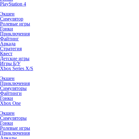
PlayStation 4
Экшен
Симулятор
Ролевые игры
Гонки
Приключения
Файтинг
Аркада
Стратегия
Квест
Детские игры
Игры Б/У
Xbox Series X/S
Экшен
Приключения
Симуляторы
Файтинги
Гонки
Xbox One
Экшен
Симуляторы
Гонки
Ролевые игры
Приключения
Аркады