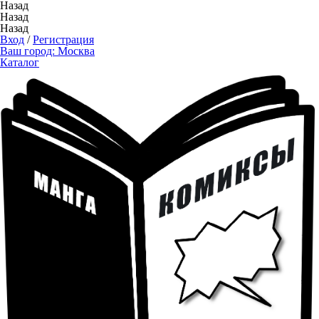
Назад
Назад
Назад
Вход
/
Регистрация
Ваш город:
Москва
Каталог