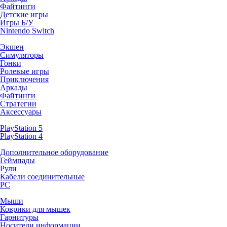
Файтинги
Детские игры
Игры Б/У
Nintendo Switch
Экшен
Симуляторы
Гонки
Ролевые игры
Приключения
Аркады
Файтинги
Стратегии
Аксессуары
PlayStation 5
PlayStation 4
Дополнительное оборудование
Геймпады
Рули
Кабели соединительные
PC
Мыши
Коврики для мышек
Гарнитуры
Носители информации