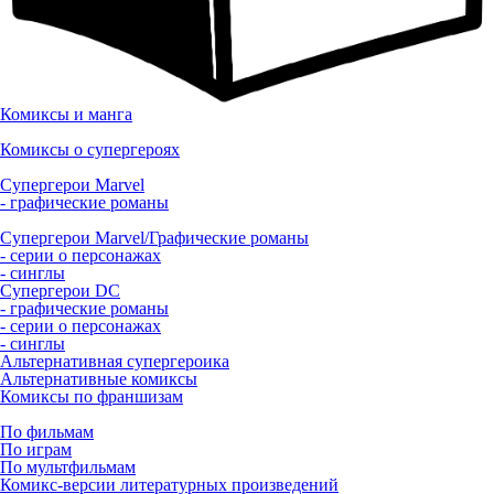
Комиксы и манга
Комиксы о супергероях
Супергерои Marvel
- графические романы
Супергерои Marvel/Графические романы
- серии о персонажах
- синглы
Супергерои DC
- графические романы
- серии о персонажах
- синглы
Альтернативная супергероика
Альтернативные комиксы
Комиксы по франшизам
По фильмам
По играм
По мультфильмам
Комикс-версии литературных произведений