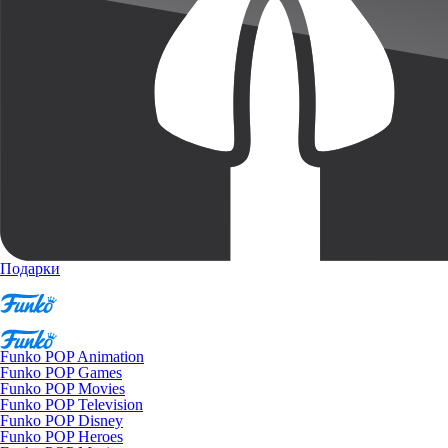
Подарки
Funko POP Animation
Funko POP Games
Funko POP Movies
Funko POP Television
Funko POP Disney
Funko POP Heroes