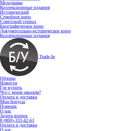
Мелодрама
Коллекционные издания
Исторический
Семейное кино
Советский сериал
Биографическое кино
Документально-историческое кино
Коллекционные издания
Trade-In
Обзоры
Новости
Где купить
Что с моим заказом?
Оплата и доставка
Мои бонусы
Помощь
О нас
Задать вопрос
8 (800)-333-42-63
Оплата и доставка
О нас