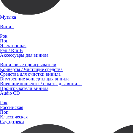
Музыка
Винил
Рок
Поп
Электронная
Рэп / R’n’B
Аксессуары для винила
Виниловые проигрыватели
Конверты / Чистящие средства
Средства для очистки винила
Внутренние конверты для винила
Внешние конверты / пакеты для винила
Проигрыватели винила
Audio CD
Рок
Российская
Поп
Классическая
Саундтреки