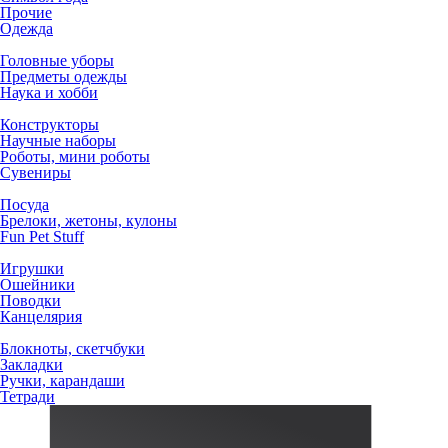
Прочие
Одежда
Головные уборы
Предметы одежды
Наука и хобби
Конструкторы
Научные наборы
Роботы, мини роботы
Сувениры
Посуда
Брелоки, жетоны, кулоны
Fun Pet Stuff
Игрушки
Ошейники
Поводки
Канцелярия
Блокноты, скетчбуки
Закладки
Ручки, карандаши
Тетради