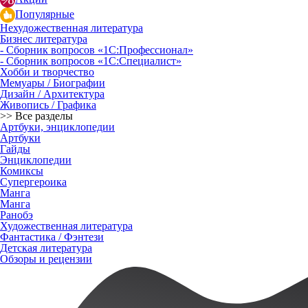
Популярные
Нехудожественная литература
Бизнес литература
- Сборник вопросов «1С:Профессионал»
- Сборник вопросов «1С:Специалист»
Хобби и творчество
Мемуары / Биографии
Дизайн / Архитектура
Живопись / Графика
>> Все разделы
Артбуки, энциклопедии
Артбуки
Гайды
Энциклопедии
Комиксы
Супергероика
Манга
Манга
Ранобэ
Художественная литература
Фантастика / Фэнтези
Детская литература
Обзоры и рецензии