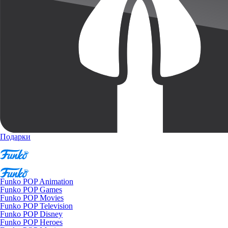
Подарки
Funko POP Animation
Funko POP Games
Funko POP Movies
Funko POP Television
Funko POP Disney
Funko POP Heroes