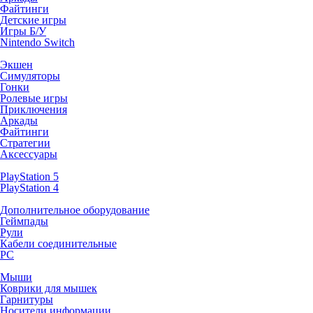
Файтинги
Детские игры
Игры Б/У
Nintendo Switch
Экшен
Симуляторы
Гонки
Ролевые игры
Приключения
Аркады
Файтинги
Стратегии
Аксессуары
PlayStation 5
PlayStation 4
Дополнительное оборудование
Геймпады
Рули
Кабели соединительные
PC
Мыши
Коврики для мышек
Гарнитуры
Носители информации