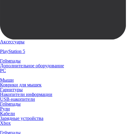
Аксессуары
PlayStation 5
Геймпады
Дополнительное оборудование
PC
Мыши
Коврики для мышек
Гарнитуры
Накопители информации
USB-накопители
Геймпады
Рули
Кабели
Зарядные устройства
Xbox
Геймпады