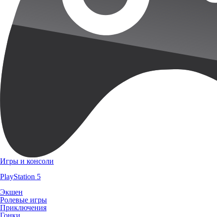
Игры и консоли
PlayStation 5
Экшен
Ролевые игры
Приключения
Гонки