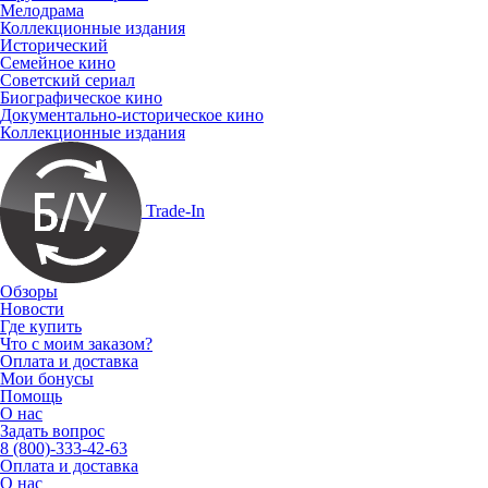
Мелодрама
Коллекционные издания
Исторический
Семейное кино
Советский сериал
Биографическое кино
Документально-историческое кино
Коллекционные издания
Trade-In
Обзоры
Новости
Где купить
Что с моим заказом?
Оплата и доставка
Мои бонусы
Помощь
О нас
Задать вопрос
8 (800)-333-42-63
Оплата и доставка
О нас