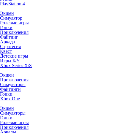
PlayStation 4
Экшен
Симулятор
Ролевые игры
Гонки
Приключения
Файтинг
Аркада
Стратегия
Квест
Детские игры
Игры Б/У
Xbox Series X/S
Экшен
Приключения
Симуляторы
Файтинги
Гонки
Xbox One
Экшен
Симуляторы
Гонки
Ролевые игры
Приключения
Аркады