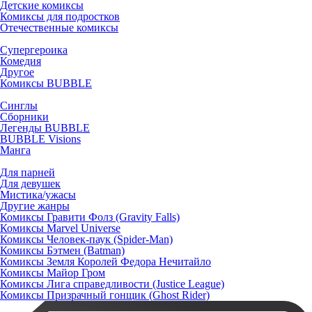
Детские комиксы
Комиксы для подростков
Отечественные комиксы
Супергероика
Комедия
Другое
Комиксы BUBBLE
Синглы
Сборники
Легенды BUBBLE
BUBBLE Visions
Манга
Для парней
Для девушек
Мистика/ужасы
Другие жанры
Комиксы Гравити Фолз (Gravity Falls)
Комиксы Marvel Universe
Комиксы Человек-паук (Spider-Man)
Комиксы Бэтмен (Batman)
Комиксы Земля Королей Федора Нечитайло
Комиксы Майор Гром
Комиксы Лига справедливости (Justice League)
Комиксы Призрачный гонщик (Ghost Rider)