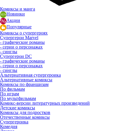
Комиксы и манга
Новинки
Акции
Популярные
Комиксы о супергероях
Супергерои Marvel
- графические романы
- серии о персонажах
- синглы
Супергерои DC
- графические романы
- серии о персонажах
- синглы
Альтернативная супергероика
Альтернативные комиксы
Комиксы по франшизам
По фильмам
По играм
По мультфильмам
Комикс-версии литературных произведений
Детские комиксы
Комиксы для подростков
Отечественные комиксы
Супергероика
Комедия