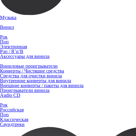
Музыка
Винил
Рок
Поп
Электронная
Рэп / R’n’B
Аксессуары для винила
Виниловые проигрыватели
Конверты / Чистящие средства
Средства для очистки винила
Внутренние конверты для винила
Внешние конверты / пакеты для винила
Проигрыватели винила
Audio CD
Рок
Российская
Поп
Классическая
Саундтреки