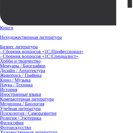
Книги
Нехудожественная литература
Бизнес литература
- Сборник вопросов «1С:Профессионал»
- Сборник вопросов «1С:Специалист»
Хобби и творчество
Мемуары / Биографии
Дизайн / Архитектура
Живопись / Графика
Кино / Музыка
Наука / Техника
История
Иностранные языки
Компьютерная литература
Медицина / Биология
Учебная литература
Психология / Саморазвитие
Религия / Эзотерика
Философия
Фотоискусство
Художественная литература