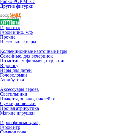
Funko POP Music
Другие фигурки
Герои игр
Герои кино, м/ф
Прочие
Настольные игры
Коллекционные карточные игры
Семейные, для вечеринок
По мотивам фильмов, игр, книг
В дорогу
Игры для детей
Головоломки
Атрибутика
Аксессуары героев
Светильники
Плакаты, значки, наклейки
Сумки, кошельки
Прочая атрибутика
Мягкие игрушки
Герои фильмов, м/ф
Герои игр
Символ года