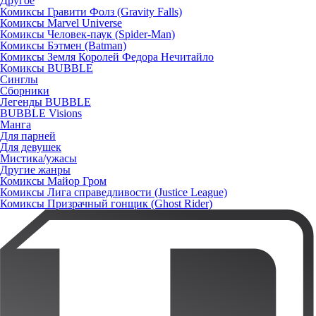
Другое
Комиксы Гравити Фолз (Gravity Falls)
Комиксы Marvel Universe
Комиксы Человек-паук (Spider-Man)
Комиксы Бэтмен (Batman)
Комиксы Земля Королей Федора Нечитайло
Комиксы BUBBLE
Синглы
Сборники
Легенды BUBBLE
BUBBLE Visions
Манга
Для парней
Для девушек
Мистика/ужасы
Другие жанры
Комиксы Майор Гром
Комиксы Лига справедливости (Justice League)
Комиксы Призрачный гонщик (Ghost Rider)