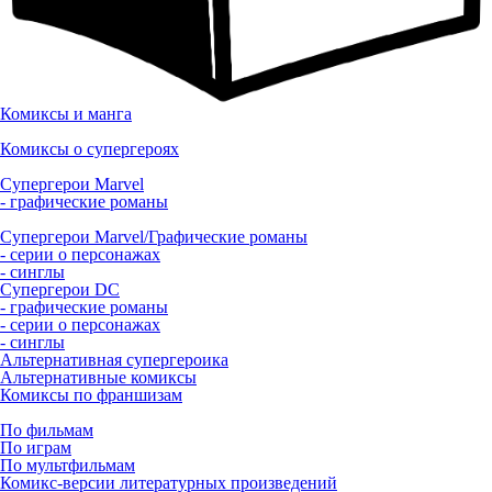
Комиксы и манга
Комиксы о супергероях
Супергерои Marvel
- графические романы
Супергерои Marvel/Графические романы
- серии о персонажах
- синглы
Супергерои DC
- графические романы
- серии о персонажах
- синглы
Альтернативная супергероика
Альтернативные комиксы
Комиксы по франшизам
По фильмам
По играм
По мультфильмам
Комикс-версии литературных произведений