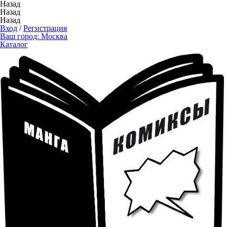
Назад
Назад
Назад
Вход
/
Регистрация
Ваш город:
Москва
Каталог