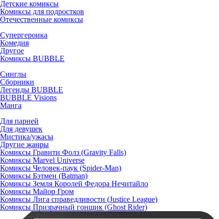
Детские комиксы
Комиксы для подростков
Отечественные комиксы
Супергероика
Комедия
Другое
Комиксы BUBBLE
Синглы
Сборники
Легенды BUBBLE
BUBBLE Visions
Манга
Для парней
Для девушек
Мистика/ужасы
Другие жанры
Комиксы Гравити Фолз (Gravity Falls)
Комиксы Marvel Universe
Комиксы Человек-паук (Spider-Man)
Комиксы Бэтмен (Batman)
Комиксы Земля Королей Федора Нечитайло
Комиксы Майор Гром
Комиксы Лига справедливости (Justice League)
Комиксы Призрачный гонщик (Ghost Rider)