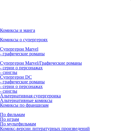
Комиксы и манга
Комиксы о супергероях
Супергерои Marvel
- графические романы
Супергерои Marvel/Графические романы
- серии о персонажах
- синглы
Супергерои DC
- графические романы
- серии о персонажах
- синглы
Альтернативная супергероика
Альтернативные комиксы
Комиксы по франшизам
По фильмам
По играм
По мультфильмам
Комикс-версии литературных произведений