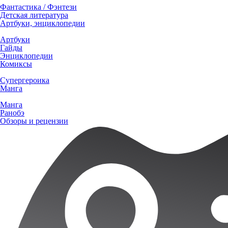
Фантастика / Фэнтези
Детская литература
Артбуки, энциклопедии
Артбуки
Гайды
Энциклопедии
Комиксы
Супергероика
Манга
Манга
Ранобэ
Обзоры и рецензии