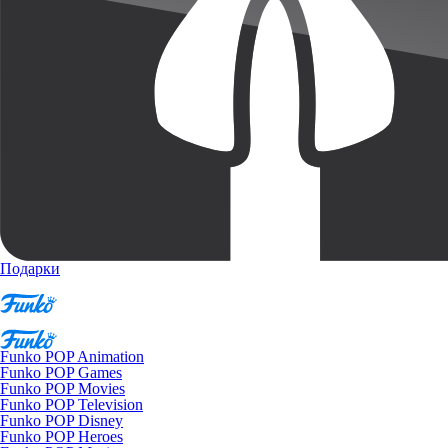
Подарки
Funko POP Animation
Funko POP Games
Funko POP Movies
Funko POP Television
Funko POP Disney
Funko POP Heroes