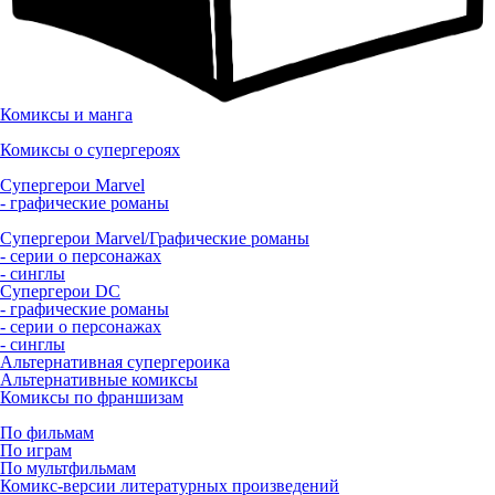
Комиксы и манга
Комиксы о супергероях
Супергерои Marvel
- графические романы
Супергерои Marvel/Графические романы
- серии о персонажах
- синглы
Супергерои DC
- графические романы
- серии о персонажах
- синглы
Альтернативная супергероика
Альтернативные комиксы
Комиксы по франшизам
По фильмам
По играм
По мультфильмам
Комикс-версии литературных произведений