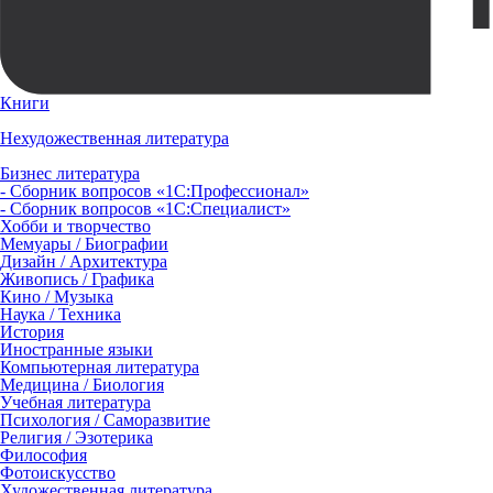
Книги
Нехудожественная литература
Бизнес литература
- Сборник вопросов «1С:Профессионал»
- Сборник вопросов «1С:Специалист»
Хобби и творчество
Мемуары / Биографии
Дизайн / Архитектура
Живопись / Графика
Кино / Музыка
Наука / Техника
История
Иностранные языки
Компьютерная литература
Медицина / Биология
Учебная литература
Психология / Саморазвитие
Религия / Эзотерика
Философия
Фотоискусство
Художественная литература