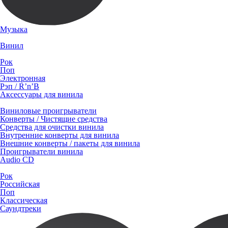
Музыка
Винил
Рок
Поп
Электронная
Рэп / R’n’B
Аксессуары для винила
Виниловые проигрыватели
Конверты / Чистящие средства
Средства для очистки винила
Внутренние конверты для винила
Внешние конверты / пакеты для винила
Проигрыватели винила
Audio CD
Рок
Российская
Поп
Классическая
Саундтреки