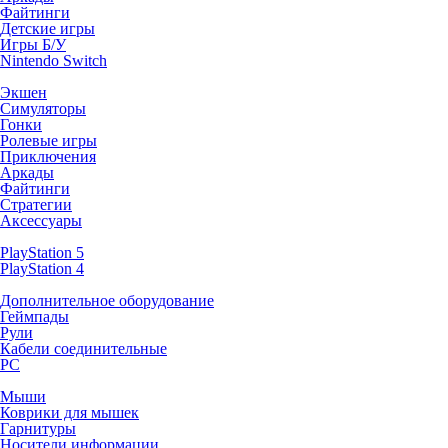
Файтинги
Детские игры
Игры Б/У
Nintendo Switch
Экшен
Симуляторы
Гонки
Ролевые игры
Приключения
Аркады
Файтинги
Стратегии
Аксессуары
PlayStation 5
PlayStation 4
Дополнительное оборудование
Геймпады
Рули
Кабели соединительные
PC
Мыши
Коврики для мышек
Гарнитуры
Носители информации