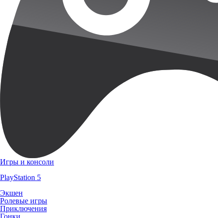
Игры и консоли
PlayStation 5
Экшен
Ролевые игры
Приключения
Гонки