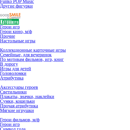
Funko POP Music
Другие фигурки
Герои игр
Герои кино, м/ф
Прочие
Настольные игры
Коллекционные карточные игры
Семейные, для вечеринок
По мотивам фильмов, игр, книг
В дорогу
Игры для детей
Головоломки
Атрибутика
Аксессуары героев
Светильники
Плакаты, значки, наклейки
Сумки, кошельки
Прочая атрибутика
Мягкие игрушки
Герои фильмов, м/ф
Герои игр
Символ года