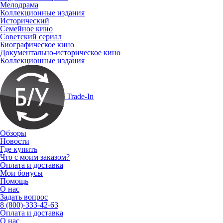
Мелодрама
Коллекционные издания
Исторический
Семейное кино
Советский сериал
Биографическое кино
Документально-историческое кино
Коллекционные издания
Trade-In
Обзоры
Новости
Где купить
Что с моим заказом?
Оплата и доставка
Мои бонусы
Помощь
О нас
Задать вопрос
8 (800)-333-42-63
Оплата и доставка
О нас