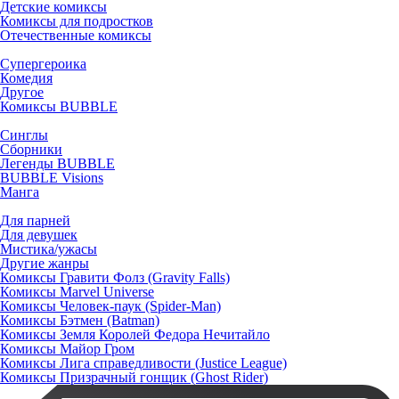
Детские комиксы
Комиксы для подростков
Отечественные комиксы
Супергероика
Комедия
Другое
Комиксы BUBBLE
Синглы
Сборники
Легенды BUBBLE
BUBBLE Visions
Манга
Для парней
Для девушек
Мистика/ужасы
Другие жанры
Комиксы Гравити Фолз (Gravity Falls)
Комиксы Marvel Universe
Комиксы Человек-паук (Spider-Man)
Комиксы Бэтмен (Batman)
Комиксы Земля Королей Федора Нечитайло
Комиксы Майор Гром
Комиксы Лига справедливости (Justice League)
Комиксы Призрачный гонщик (Ghost Rider)