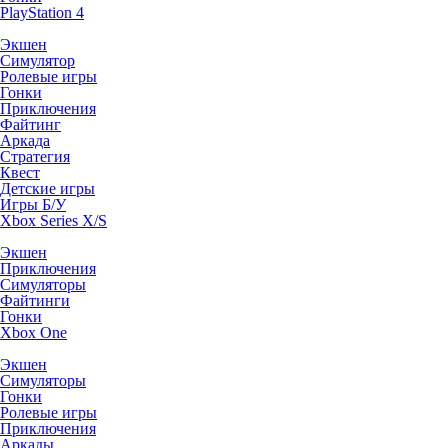
PlayStation 4
Экшен
Симулятор
Ролевые игры
Гонки
Приключения
Файтинг
Аркада
Стратегия
Квест
Детские игры
Игры Б/У
Xbox Series X/S
Экшен
Приключения
Симуляторы
Файтинги
Гонки
Xbox One
Экшен
Симуляторы
Гонки
Ролевые игры
Приключения
Аркады