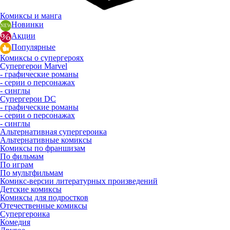
Комиксы и манга
Новинки
Акции
Популярные
Комиксы о супергероях
Супергерои Marvel
- графические романы
- серии о персонажах
- синглы
Супергерои DC
- графические романы
- серии о персонажах
- синглы
Альтернативная супергероика
Альтернативные комиксы
Комиксы по франшизам
По фильмам
По играм
По мультфильмам
Комикс-версии литературных произведений
Детские комиксы
Комиксы для подростков
Отечественные комиксы
Супергероика
Комедия