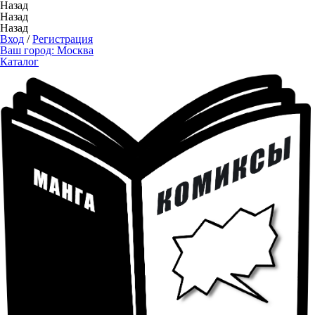
Назад
Назад
Назад
Вход
/
Регистрация
Ваш город:
Москва
Каталог