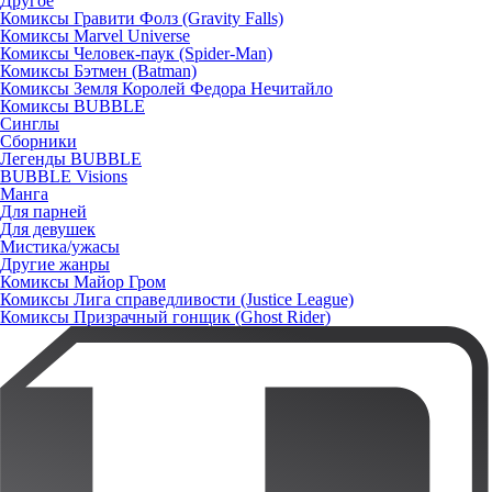
Другое
Комиксы Гравити Фолз (Gravity Falls)
Комиксы Marvel Universe
Комиксы Человек-паук (Spider-Man)
Комиксы Бэтмен (Batman)
Комиксы Земля Королей Федора Нечитайло
Комиксы BUBBLE
Синглы
Сборники
Легенды BUBBLE
BUBBLE Visions
Манга
Для парней
Для девушек
Мистика/ужасы
Другие жанры
Комиксы Майор Гром
Комиксы Лига справедливости (Justice League)
Комиксы Призрачный гонщик (Ghost Rider)