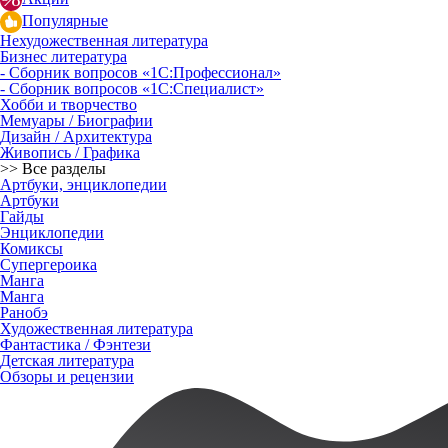
Популярные
Нехудожественная литература
Бизнес литература
- Сборник вопросов «1С:Профессионал»
- Сборник вопросов «1С:Специалист»
Хобби и творчество
Мемуары / Биографии
Дизайн / Архитектура
Живопись / Графика
>> Все разделы
Артбуки, энциклопедии
Артбуки
Гайды
Энциклопедии
Комиксы
Супергероика
Манга
Манга
Ранобэ
Художественная литература
Фантастика / Фэнтези
Детская литература
Обзоры и рецензии