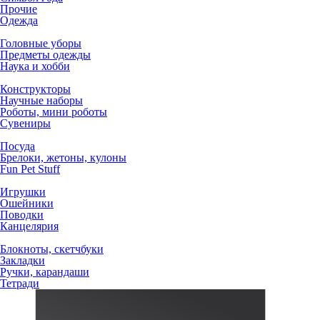
Прочие
Одежда
Головные уборы
Предметы одежды
Наука и хобби
Конструкторы
Научные наборы
Роботы, мини роботы
Сувениры
Посуда
Брелоки, жетоны, кулоны
Fun Pet Stuff
Игрушки
Ошейники
Поводки
Канцелярия
Блокноты, скетчбуки
Закладки
Ручки, карандаши
Тетради