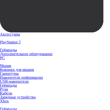
Аксессуары
PlayStation 5
Геймпады
Дополнительное оборудование
PC
Мыши
Коврики для мышек
Гарнитуры
Накопители информации
USB-накопители
Геймпады
Рули
Кабели
Зарядные устройства
Xbox
Геймпады