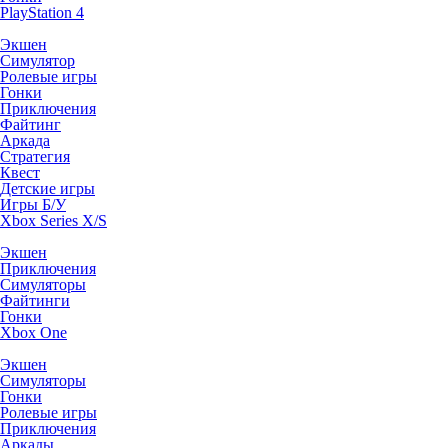
PlayStation 4
Экшен
Симулятор
Ролевые игры
Гонки
Приключения
Файтинг
Аркада
Стратегия
Квест
Детские игры
Игры Б/У
Xbox Series X/S
Экшен
Приключения
Симуляторы
Файтинги
Гонки
Xbox One
Экшен
Симуляторы
Гонки
Ролевые игры
Приключения
Аркады