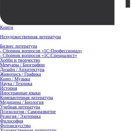
Книги
Нехудожественная литература
Бизнес литература
- Сборник вопросов «1С:Профессионал»
- Сборник вопросов «1С:Специалист»
Хобби и творчество
Мемуары / Биографии
Дизайн / Архитектура
Живопись / Графика
Кино / Музыка
Наука / Техника
История
Иностранные языки
Компьютерная литература
Медицина / Биология
Учебная литература
Психология / Саморазвитие
Религия / Эзотерика
Философия
Фотоискусство
Художественная литература