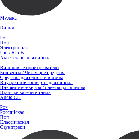
Музыка
Винил
Рок
Поп
Электронная
Рэп / R’n’B
Аксессуары для винила
Виниловые проигрыватели
Конверты / Чистящие средства
Средства для очистки винила
Внутренние конверты для винила
Внешние конверты / пакеты для винила
Проигрыватели винила
Audio CD
Рок
Российская
Поп
Классическая
Саундтреки