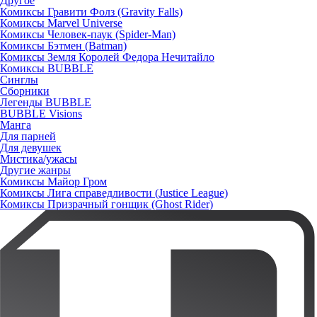
Другое
Комиксы Гравити Фолз (Gravity Falls)
Комиксы Marvel Universe
Комиксы Человек-паук (Spider-Man)
Комиксы Бэтмен (Batman)
Комиксы Земля Королей Федора Нечитайло
Комиксы BUBBLE
Синглы
Сборники
Легенды BUBBLE
BUBBLE Visions
Манга
Для парней
Для девушек
Мистика/ужасы
Другие жанры
Комиксы Майор Гром
Комиксы Лига справедливости (Justice League)
Комиксы Призрачный гонщик (Ghost Rider)