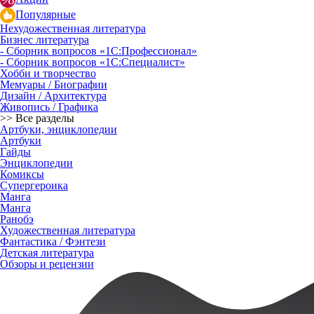
Популярные
Нехудожественная литература
Бизнес литература
- Сборник вопросов «1С:Профессионал»
- Сборник вопросов «1С:Специалист»
Хобби и творчество
Мемуары / Биографии
Дизайн / Архитектура
Живопись / Графика
>> Все разделы
Артбуки, энциклопедии
Артбуки
Гайды
Энциклопедии
Комиксы
Супергероика
Манга
Манга
Ранобэ
Художественная литература
Фантастика / Фэнтези
Детская литература
Обзоры и рецензии