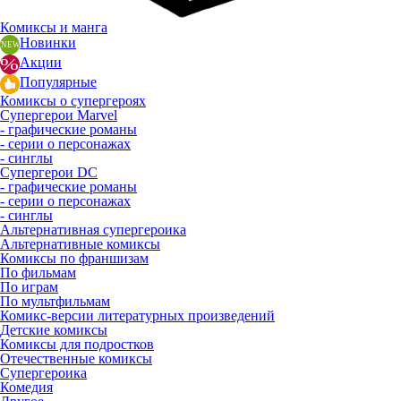
Комиксы и манга
Новинки
Акции
Популярные
Комиксы о супергероях
Супергерои Marvel
- графические романы
- серии о персонажах
- синглы
Супергерои DC
- графические романы
- серии о персонажах
- синглы
Альтернативная супергероика
Альтернативные комиксы
Комиксы по франшизам
По фильмам
По играм
По мультфильмам
Комикс-версии литературных произведений
Детские комиксы
Комиксы для подростков
Отечественные комиксы
Супергероика
Комедия