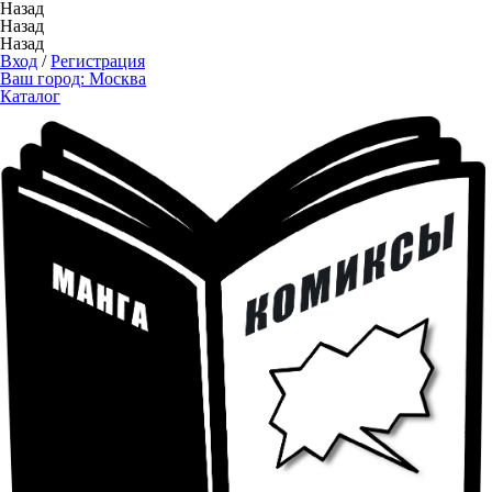
Назад
Назад
Назад
Вход
/
Регистрация
Ваш город:
Москва
Каталог