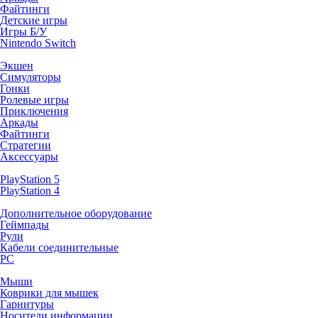
Файтинги
Детские игры
Игры Б/У
Nintendo Switch
Экшен
Симуляторы
Гонки
Ролевые игры
Приключения
Аркады
Файтинги
Стратегии
Аксессуары
PlayStation 5
PlayStation 4
Дополнительное оборудование
Геймпады
Рули
Кабели соединительные
PC
Мыши
Коврики для мышек
Гарнитуры
Носители информации