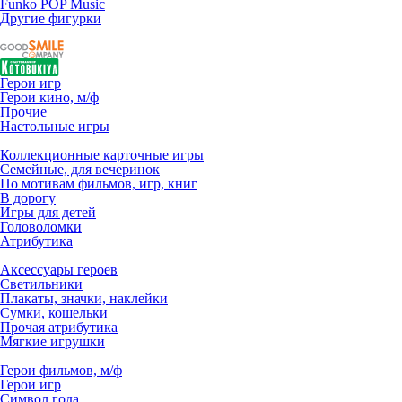
Funko POP Music
Другие фигурки
Герои игр
Герои кино, м/ф
Прочие
Настольные игры
Коллекционные карточные игры
Семейные, для вечеринок
По мотивам фильмов, игр, книг
В дорогу
Игры для детей
Головоломки
Атрибутика
Аксессуары героев
Светильники
Плакаты, значки, наклейки
Сумки, кошельки
Прочая атрибутика
Мягкие игрушки
Герои фильмов, м/ф
Герои игр
Символ года