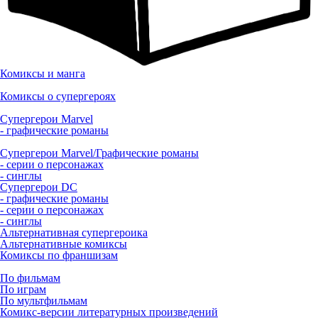
Комиксы и манга
Комиксы о супергероях
Супергерои Marvel
- графические романы
Супергерои Marvel/Графические романы
- серии о персонажах
- синглы
Супергерои DC
- графические романы
- серии о персонажах
- синглы
Альтернативная супергероика
Альтернативные комиксы
Комиксы по франшизам
По фильмам
По играм
По мультфильмам
Комикс-версии литературных произведений