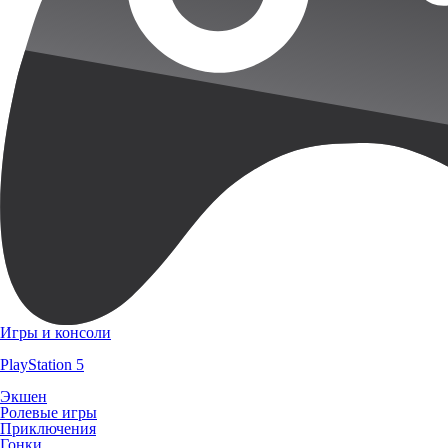
Игры и консоли
PlayStation 5
Экшен
Ролевые игры
Приключения
Гонки