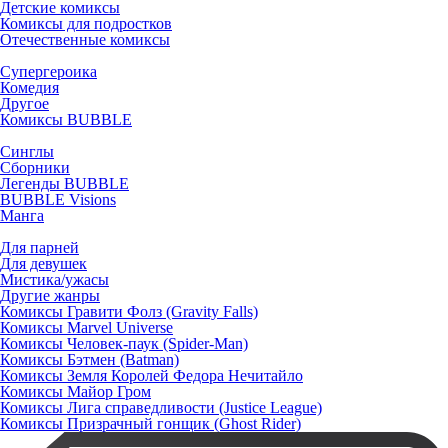
Детские комиксы
Комиксы для подростков
Отечественные комиксы
Супергероика
Комедия
Другое
Комиксы BUBBLE
Синглы
Сборники
Легенды BUBBLE
BUBBLE Visions
Манга
Для парней
Для девушек
Мистика/ужасы
Другие жанры
Комиксы Гравити Фолз (Gravity Falls)
Комиксы Marvel Universe
Комиксы Человек-паук (Spider-Man)
Комиксы Бэтмен (Batman)
Комиксы Земля Королей Федора Нечитайло
Комиксы Майор Гром
Комиксы Лига справедливости (Justice League)
Комиксы Призрачный гонщик (Ghost Rider)