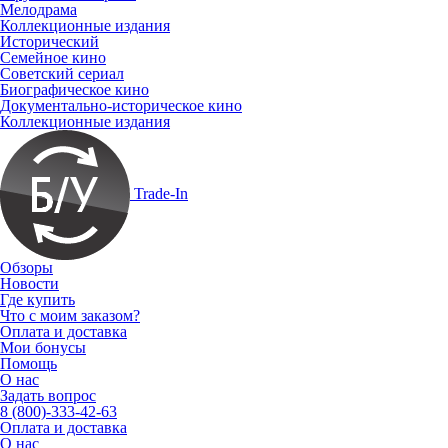
Мелодрама
Коллекционные издания
Исторический
Семейное кино
Советский сериал
Биографическое кино
Документально-историческое кино
Коллекционные издания
Trade-In
Обзоры
Новости
Где купить
Что с моим заказом?
Оплата и доставка
Мои бонусы
Помощь
О нас
Задать вопрос
8 (800)-333-42-63
Оплата и доставка
О нас