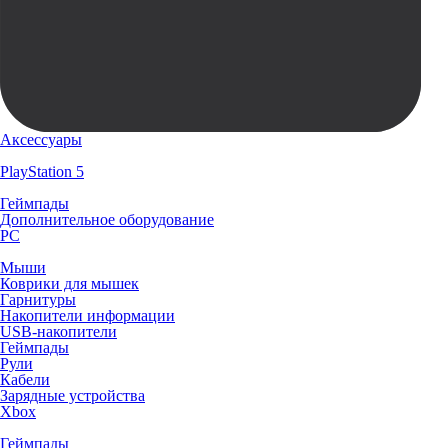
Аксессуары
PlayStation 5
Геймпады
Дополнительное оборудование
PC
Мыши
Коврики для мышек
Гарнитуры
Накопители информации
USB-накопители
Геймпады
Рули
Кабели
Зарядные устройства
Xbox
Геймпады