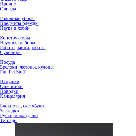
Прочие
Одежда
Головные уборы
Предметы одежды
Наука и хобби
Конструкторы
Научные наборы
Роботы, мини роботы
Сувениры
Посуда
Брелоки, жетоны, кулоны
Fun Pet Stuff
Игрушки
Ошейники
Поводки
Канцелярия
Блокноты, скетчбуки
Закладки
Ручки, карандаши
Тетради