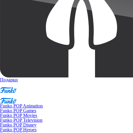
Подарки
Funko POP Animation
Funko POP Games
Funko POP Movies
Funko POP Television
Funko POP Disney
Funko POP Heroes