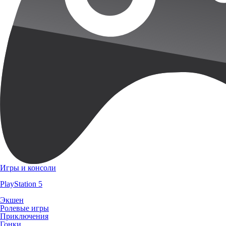
Игры и консоли
PlayStation 5
Экшен
Ролевые игры
Приключения
Гонки