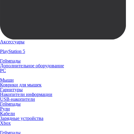
Аксессуары
PlayStation 5
Геймпады
Дополнительное оборудование
PC
Мыши
Коврики для мышек
Гарнитуры
Накопители информации
USB-накопители
Геймпады
Рули
Кабели
Зарядные устройства
Xbox
Геймпады