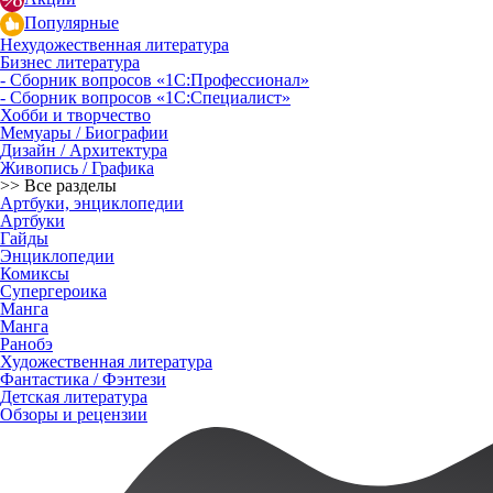
Популярные
Нехудожественная литература
Бизнес литература
- Сборник вопросов «1С:Профессионал»
- Сборник вопросов «1С:Специалист»
Хобби и творчество
Мемуары / Биографии
Дизайн / Архитектура
Живопись / Графика
>> Все разделы
Артбуки, энциклопедии
Артбуки
Гайды
Энциклопедии
Комиксы
Супергероика
Манга
Манга
Ранобэ
Художественная литература
Фантастика / Фэнтези
Детская литература
Обзоры и рецензии