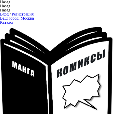
Назад
Назад
Назад
Вход
/
Регистрация
Ваш город:
Москва
Каталог