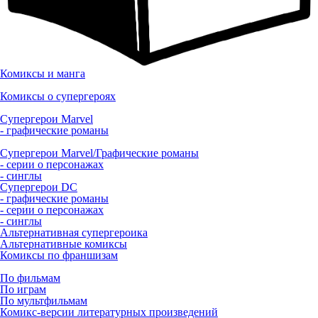
Комиксы и манга
Комиксы о супергероях
Супергерои Marvel
- графические романы
Супергерои Marvel/Графические романы
- серии о персонажах
- синглы
Супергерои DC
- графические романы
- серии о персонажах
- синглы
Альтернативная супергероика
Альтернативные комиксы
Комиксы по франшизам
По фильмам
По играм
По мультфильмам
Комикс-версии литературных произведений