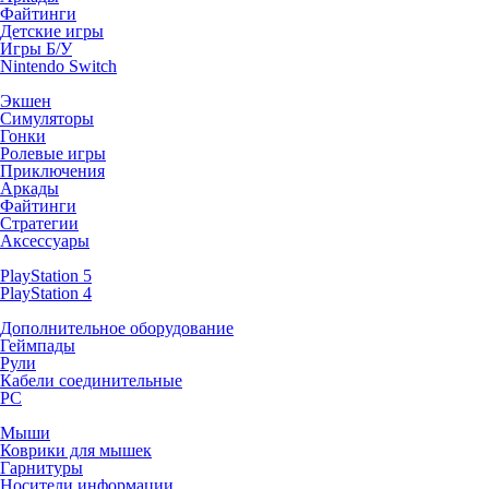
Файтинги
Детские игры
Игры Б/У
Nintendo Switch
Экшен
Симуляторы
Гонки
Ролевые игры
Приключения
Аркады
Файтинги
Стратегии
Аксессуары
PlayStation 5
PlayStation 4
Дополнительное оборудование
Геймпады
Рули
Кабели соединительные
PC
Мыши
Коврики для мышек
Гарнитуры
Носители информации