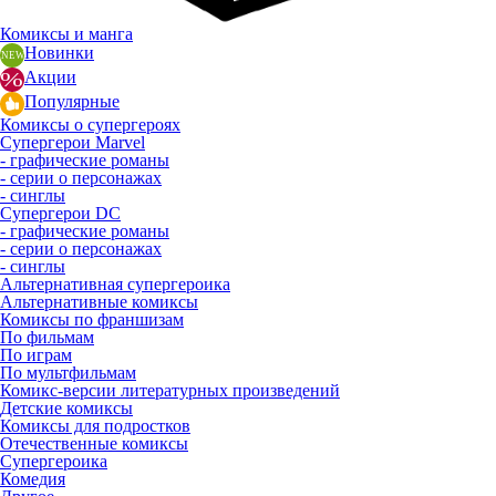
Комиксы и манга
Новинки
Акции
Популярные
Комиксы о супергероях
Супергерои Marvel
- графические романы
- серии о персонажах
- синглы
Супергерои DC
- графические романы
- серии о персонажах
- синглы
Альтернативная супергероика
Альтернативные комиксы
Комиксы по франшизам
По фильмам
По играм
По мультфильмам
Комикс-версии литературных произведений
Детские комиксы
Комиксы для подростков
Отечественные комиксы
Супергероика
Комедия