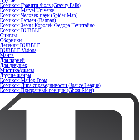
Другое
Комиксы Гравити Фолз (Gravity Falls)
Комиксы Marvel Universe
Комиксы Человек-паук (Spider-Man)
Комиксы Бэтмен (Batman)
Комиксы Земля Королей Федора Нечитайло
Комиксы BUBBLE
Синглы
Сборники
Легенды BUBBLE
BUBBLE Visions
Манга
Для парней
Для девушек
Мистика/ужасы
Другие жанры
Комиксы Майор Гром
Комиксы Лига справедливости (Justice League)
Комиксы Призрачный гонщик (Ghost Rider)