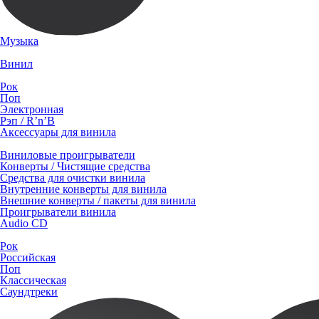
Музыка
Винил
Рок
Поп
Электронная
Рэп / R’n’B
Аксессуары для винила
Виниловые проигрыватели
Конверты / Чистящие средства
Средства для очистки винила
Внутренние конверты для винила
Внешние конверты / пакеты для винила
Проигрыватели винила
Audio CD
Рок
Российская
Поп
Классическая
Саундтреки