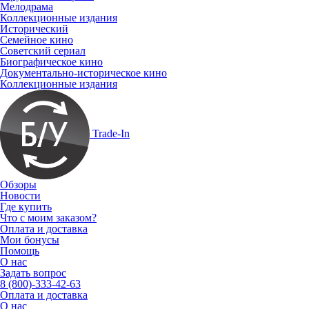
Мелодрама
Коллекционные издания
Исторический
Семейное кино
Советский сериал
Биографическое кино
Документально-историческое кино
Коллекционные издания
Trade-In
Обзоры
Новости
Где купить
Что с моим заказом?
Оплата и доставка
Мои бонусы
Помощь
О нас
Задать вопрос
8 (800)-333-42-63
Оплата и доставка
О нас