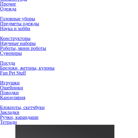
Прочие
Одежда
Головные уборы
Предметы одежды
Наука и хобби
Конструкторы
Научные наборы
Роботы, мини роботы
Сувениры
Посуда
Брелоки, жетоны, кулоны
Fun Pet Stuff
Игрушки
Ошейники
Поводки
Канцелярия
Блокноты, скетчбуки
Закладки
Ручки, карандаши
Тетради