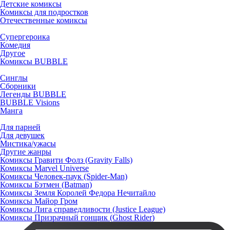
Детские комиксы
Комиксы для подростков
Отечественные комиксы
Супергероика
Комедия
Другое
Комиксы BUBBLE
Синглы
Сборники
Легенды BUBBLE
BUBBLE Visions
Манга
Для парней
Для девушек
Мистика/ужасы
Другие жанры
Комиксы Гравити Фолз (Gravity Falls)
Комиксы Marvel Universe
Комиксы Человек-паук (Spider-Man)
Комиксы Бэтмен (Batman)
Комиксы Земля Королей Федора Нечитайло
Комиксы Майор Гром
Комиксы Лига справедливости (Justice League)
Комиксы Призрачный гонщик (Ghost Rider)