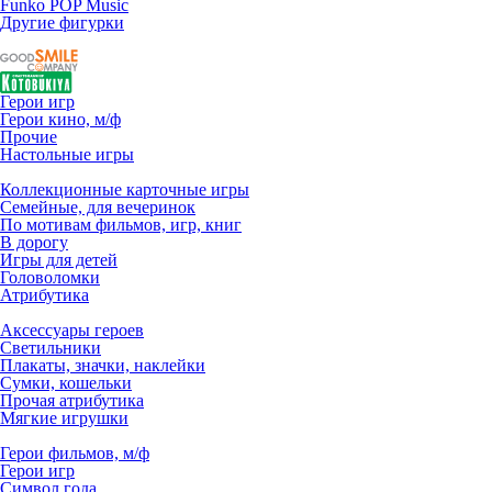
Funko POP Music
Другие фигурки
Герои игр
Герои кино, м/ф
Прочие
Настольные игры
Коллекционные карточные игры
Семейные, для вечеринок
По мотивам фильмов, игр, книг
В дорогу
Игры для детей
Головоломки
Атрибутика
Аксессуары героев
Светильники
Плакаты, значки, наклейки
Сумки, кошельки
Прочая атрибутика
Мягкие игрушки
Герои фильмов, м/ф
Герои игр
Символ года