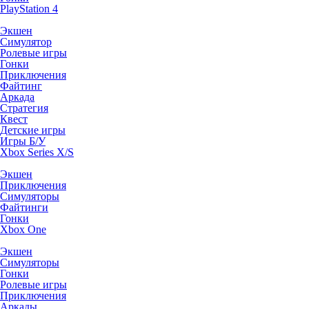
PlayStation 4
Экшен
Симулятор
Ролевые игры
Гонки
Приключения
Файтинг
Аркада
Стратегия
Квест
Детские игры
Игры Б/У
Xbox Series X/S
Экшен
Приключения
Симуляторы
Файтинги
Гонки
Xbox One
Экшен
Симуляторы
Гонки
Ролевые игры
Приключения
Аркады