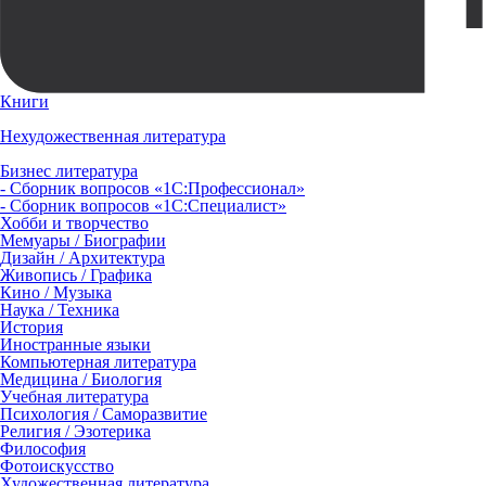
Книги
Нехудожественная литература
Бизнес литература
- Сборник вопросов «1С:Профессионал»
- Сборник вопросов «1С:Специалист»
Хобби и творчество
Мемуары / Биографии
Дизайн / Архитектура
Живопись / Графика
Кино / Музыка
Наука / Техника
История
Иностранные языки
Компьютерная литература
Медицина / Биология
Учебная литература
Психология / Саморазвитие
Религия / Эзотерика
Философия
Фотоискусство
Художественная литература