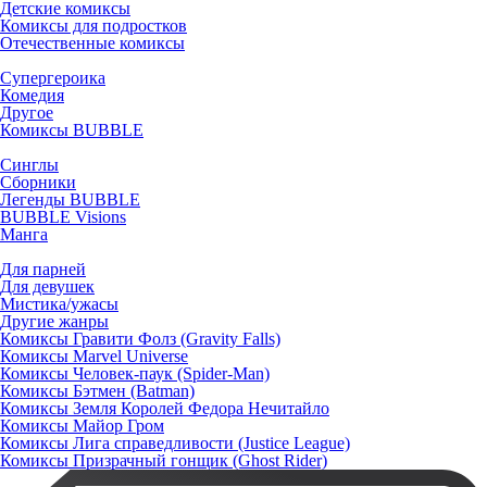
Детские комиксы
Комиксы для подростков
Отечественные комиксы
Супергероика
Комедия
Другое
Комиксы BUBBLE
Синглы
Сборники
Легенды BUBBLE
BUBBLE Visions
Манга
Для парней
Для девушек
Мистика/ужасы
Другие жанры
Комиксы Гравити Фолз (Gravity Falls)
Комиксы Marvel Universe
Комиксы Человек-паук (Spider-Man)
Комиксы Бэтмен (Batman)
Комиксы Земля Королей Федора Нечитайло
Комиксы Майор Гром
Комиксы Лига справедливости (Justice League)
Комиксы Призрачный гонщик (Ghost Rider)