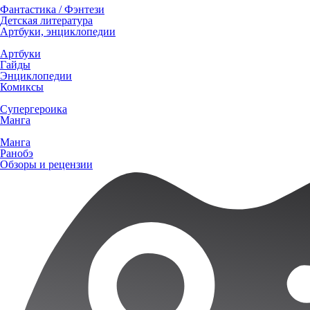
Фантастика / Фэнтези
Детская литература
Артбуки, энциклопедии
Артбуки
Гайды
Энциклопедии
Комиксы
Супергероика
Манга
Манга
Ранобэ
Обзоры и рецензии