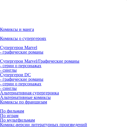
Комиксы и манга
Комиксы о супергероях
Супергерои Marvel
- графические романы
Супергерои Marvel/Графические романы
- серии о персонажах
- синглы
Супергерои DC
- графические романы
- серии о персонажах
- синглы
Альтернативная супергероика
Альтернативные комиксы
Комиксы по франшизам
По фильмам
По играм
По мультфильмам
Комикс-версии литературных произведений