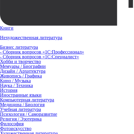
Книги
Нехудожественная литература
Бизнес литература
- Сборник вопросов «1С:Профессионал»
- Сборник вопросов «1С:Специалист»
Хобби и творчество
Мемуары / Биографии
Дизайн / Архитектура
Живопись / Графика
Кино / Музыка
Наука / Техника
История
Иностранные языки
Компьютерная литература
Медицина / Биология
Учебная литература
Психология / Саморазвитие
Религия / Эзотерика
Философия
Фотоискусство
Художественная литература