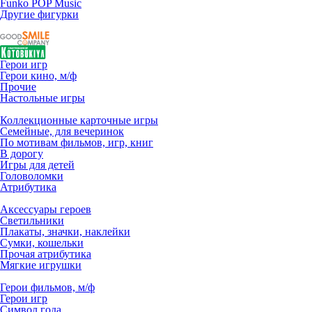
Funko POP Music
Другие фигурки
Герои игр
Герои кино, м/ф
Прочие
Настольные игры
Коллекционные карточные игры
Семейные, для вечеринок
По мотивам фильмов, игр, книг
В дорогу
Игры для детей
Головоломки
Атрибутика
Аксессуары героев
Светильники
Плакаты, значки, наклейки
Сумки, кошельки
Прочая атрибутика
Мягкие игрушки
Герои фильмов, м/ф
Герои игр
Символ года