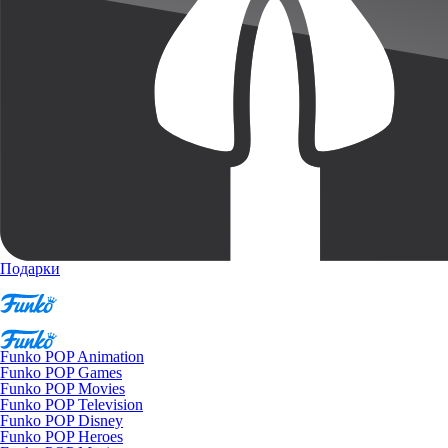
Подарки
Funko POP Animation
Funko POP Games
Funko POP Movies
Funko POP Television
Funko POP Disney
Funko POP Heroes