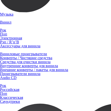
Музыка
Винил
Рок
Поп
Электронная
Рэп / R’n’B
Аксессуары для винила
Виниловые проигрыватели
Конверты / Чистящие средства
Средства для очистки винила
Внутренние конверты для винила
Внешние конверты / пакеты для винила
Проигрыватели винила
Audio CD
Рок
Российская
Поп
Классическая
Саундтреки