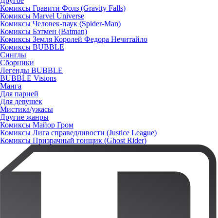
Другое
Комиксы Гравити Фолз (Gravity Falls)
Комиксы Marvel Universe
Комиксы Человек-паук (Spider-Man)
Комиксы Бэтмен (Batman)
Комиксы Земля Королей Федора Нечитайло
Комиксы BUBBLE
Синглы
Сборники
Легенды BUBBLE
BUBBLE Visions
Манга
Для парней
Для девушек
Мистика/ужасы
Другие жанры
Комиксы Майор Гром
Комиксы Лига справедливости (Justice League)
Комиксы Призрачный гонщик (Ghost Rider)