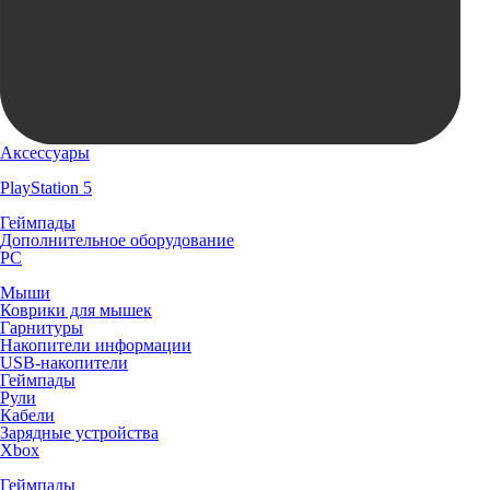
Аксессуары
PlayStation 5
Геймпады
Дополнительное оборудование
PC
Мыши
Коврики для мышек
Гарнитуры
Накопители информации
USB-накопители
Геймпады
Рули
Кабели
Зарядные устройства
Xbox
Геймпады