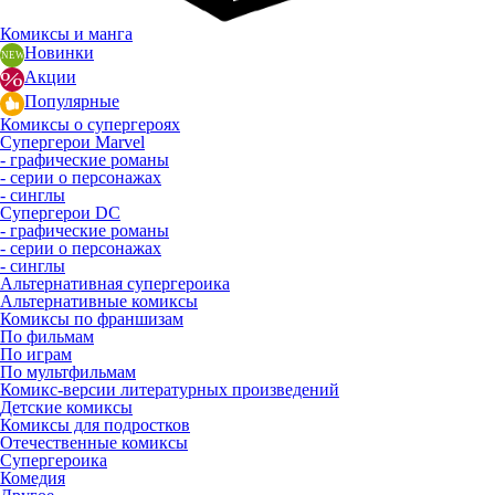
Комиксы и манга
Новинки
Акции
Популярные
Комиксы о супергероях
Супергерои Marvel
- графические романы
- серии о персонажах
- синглы
Супергерои DC
- графические романы
- серии о персонажах
- синглы
Альтернативная супергероика
Альтернативные комиксы
Комиксы по франшизам
По фильмам
По играм
По мультфильмам
Комикс-версии литературных произведений
Детские комиксы
Комиксы для подростков
Отечественные комиксы
Супергероика
Комедия