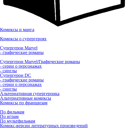
Комиксы и манга
Комиксы о супергероях
Супергерои Marvel
- графические романы
Супергерои Marvel/Графические романы
- серии о персонажах
- синглы
Супергерои DC
- графические романы
- серии о персонажах
- синглы
Альтернативная супергероика
Альтернативные комиксы
Комиксы по франшизам
По фильмам
По играм
По мультфильмам
Комикс-версии литературных произведений