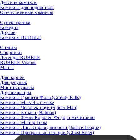
Детские комиксы
Комиксы для подростков
Отечественные комиксы
Супергероика
Комедия
Другое
Комиксы BUBBLE
Синглы
Сборники
Легенды BUBBLE
BUBBLE Visions
Манга
Для парней
Для девушек
Мистика/ужасы
Другие жанры
Комиксы Гравити Фолз (Gravity Falls)
Комиксы Marvel Universe
Комиксы Человек-паук (Spider-Man)
Комиксы Бэтмен (Batman)
Комиксы Земля Королей Федора Нечитайло
Комиксы Майор Гром
Комиксы Лига справедливости (Justice League)
Комиксы Призрачный гонщик (Ghost Rider)