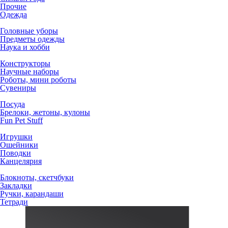
Прочие
Одежда
Головные уборы
Предметы одежды
Наука и хобби
Конструкторы
Научные наборы
Роботы, мини роботы
Сувениры
Посуда
Брелоки, жетоны, кулоны
Fun Pet Stuff
Игрушки
Ошейники
Поводки
Канцелярия
Блокноты, скетчбуки
Закладки
Ручки, карандаши
Тетради