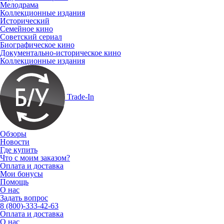
Мелодрама
Коллекционные издания
Исторический
Семейное кино
Советский сериал
Биографическое кино
Документально-историческое кино
Коллекционные издания
Trade-In
Обзоры
Новости
Где купить
Что с моим заказом?
Оплата и доставка
Мои бонусы
Помощь
О нас
Задать вопрос
8 (800)-333-42-63
Оплата и доставка
О нас