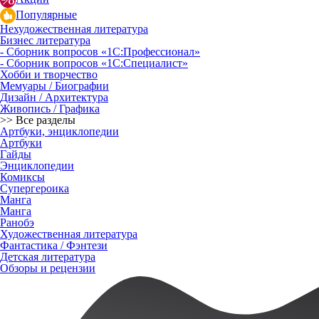
Популярные
Нехудожественная литература
Бизнес литература
- Сборник вопросов «1С:Профессионал»
- Сборник вопросов «1С:Специалист»
Хобби и творчество
Мемуары / Биографии
Дизайн / Архитектура
Живопись / Графика
>> Все разделы
Артбуки, энциклопедии
Артбуки
Гайды
Энциклопедии
Комиксы
Супергероика
Манга
Манга
Ранобэ
Художественная литература
Фантастика / Фэнтези
Детская литература
Обзоры и рецензии