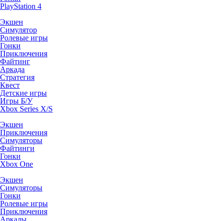
PlayStation 4
Экшен
Симулятор
Ролевые игры
Гонки
Приключения
Файтинг
Аркада
Стратегия
Квест
Детские игры
Игры Б/У
Xbox Series X/S
Экшен
Приключения
Симуляторы
Файтинги
Гонки
Xbox One
Экшен
Симуляторы
Гонки
Ролевые игры
Приключения
Аркады