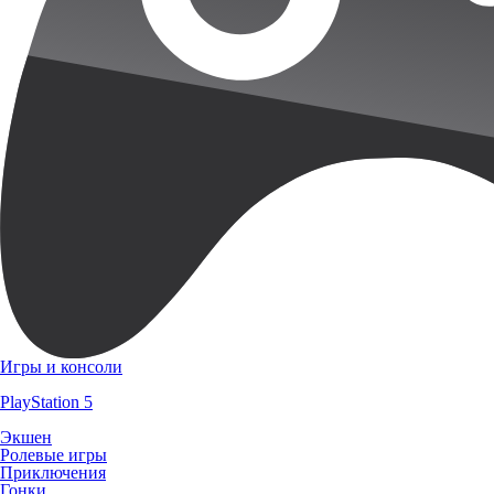
Игры и консоли
PlayStation 5
Экшен
Ролевые игры
Приключения
Гонки