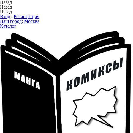
Назад
Назад
Назад
Вход
/
Регистрация
Ваш город:
Москва
Каталог