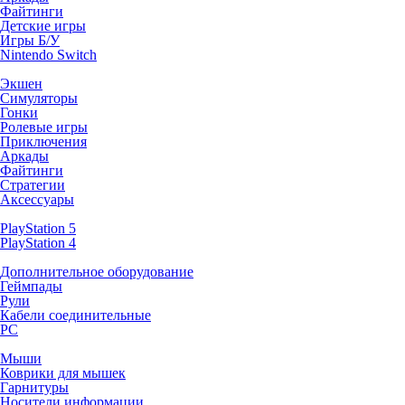
Файтинги
Детские игры
Игры Б/У
Nintendo Switch
Экшен
Симуляторы
Гонки
Ролевые игры
Приключения
Аркады
Файтинги
Стратегии
Аксессуары
PlayStation 5
PlayStation 4
Дополнительное оборудование
Геймпады
Рули
Кабели соединительные
PC
Мыши
Коврики для мышек
Гарнитуры
Носители информации