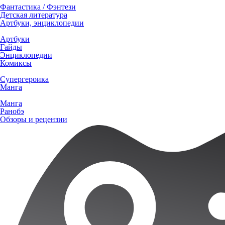
Фантастика / Фэнтези
Детская литература
Артбуки, энциклопедии
Артбуки
Гайды
Энциклопедии
Комиксы
Супергероика
Манга
Манга
Ранобэ
Обзоры и рецензии