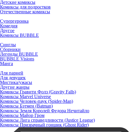
Детские комиксы
Комиксы для подростков
Отечественные комиксы
Супергероика
Комедия
Другое
Комиксы BUBBLE
Синглы
Сборники
Легенды BUBBLE
BUBBLE Visions
Манга
Для парней
Для девушек
Мистика/ужасы
Другие жанры
Комиксы Гравити Фолз (Gravity Falls)
Комиксы Marvel Universe
Комиксы Человек-паук (Spider-Man)
Комиксы Бэтмен (Batman)
Комиксы Земля Королей Федора Нечитайло
Комиксы Майор Гром
Комиксы Лига справедливости (Justice League)
Комиксы Призрачный гонщик (Ghost Rider)