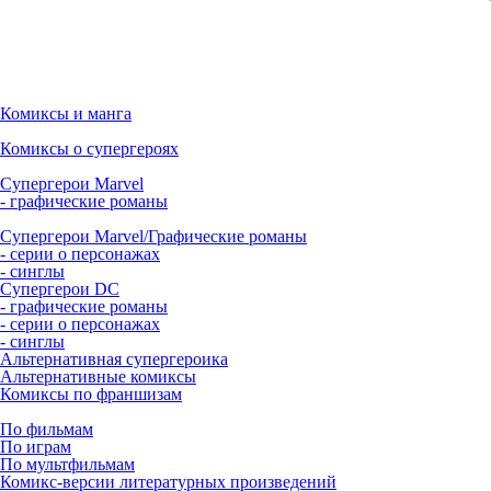
Комиксы и манга
Комиксы о супергероях
Супергерои Marvel
- графические романы
Супергерои Marvel/Графические романы
- серии о персонажах
- синглы
Супергерои DC
- графические романы
- серии о персонажах
- синглы
Альтернативная супергероика
Альтернативные комиксы
Комиксы по франшизам
По фильмам
По играм
По мультфильмам
Комикс-версии литературных произведений