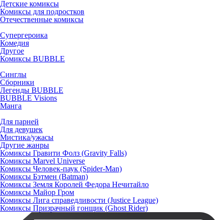
Детские комиксы
Комиксы для подростков
Отечественные комиксы
Супергероика
Комедия
Другое
Комиксы BUBBLE
Синглы
Сборники
Легенды BUBBLE
BUBBLE Visions
Манга
Для парней
Для девушек
Мистика/ужасы
Другие жанры
Комиксы Гравити Фолз (Gravity Falls)
Комиксы Marvel Universe
Комиксы Человек-паук (Spider-Man)
Комиксы Бэтмен (Batman)
Комиксы Земля Королей Федора Нечитайло
Комиксы Майор Гром
Комиксы Лига справедливости (Justice League)
Комиксы Призрачный гонщик (Ghost Rider)