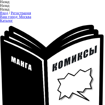
Назад
Назад
Назад
Вход
/
Регистрация
Ваш город:
Москва
Каталог