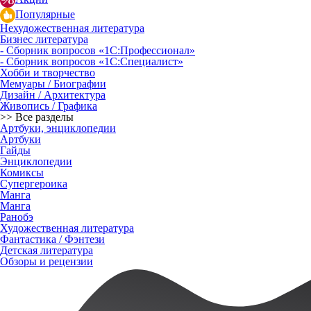
Популярные
Нехудожественная литература
Бизнес литература
- Сборник вопросов «1С:Профессионал»
- Сборник вопросов «1С:Специалист»
Хобби и творчество
Мемуары / Биографии
Дизайн / Архитектура
Живопись / Графика
>> Все разделы
Артбуки, энциклопедии
Артбуки
Гайды
Энциклопедии
Комиксы
Супергероика
Манга
Манга
Ранобэ
Художественная литература
Фантастика / Фэнтези
Детская литература
Обзоры и рецензии