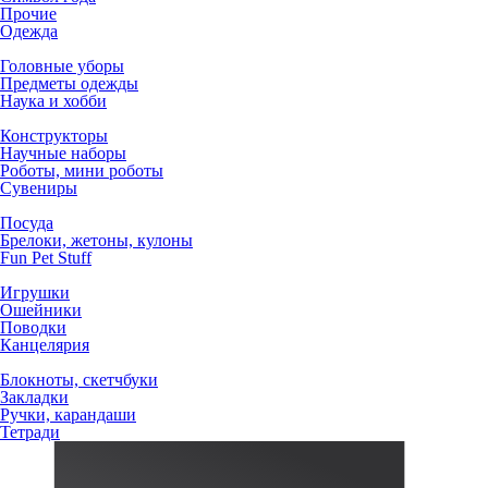
Прочие
Одежда
Головные уборы
Предметы одежды
Наука и хобби
Конструкторы
Научные наборы
Роботы, мини роботы
Сувениры
Посуда
Брелоки, жетоны, кулоны
Fun Pet Stuff
Игрушки
Ошейники
Поводки
Канцелярия
Блокноты, скетчбуки
Закладки
Ручки, карандаши
Тетради