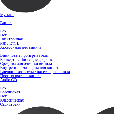
Музыка
Винил
Рок
Поп
Электронная
Рэп / R’n’B
Аксессуары для винила
Виниловые проигрыватели
Конверты / Чистящие средства
Средства для очистки винила
Внутренние конверты для винила
Внешние конверты / пакеты для винила
Проигрыватели винила
Audio CD
Рок
Российская
Поп
Классическая
Саундтреки