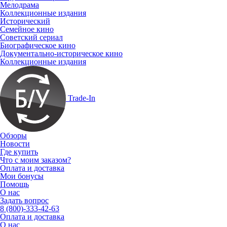
Мелодрама
Коллекционные издания
Исторический
Семейное кино
Советский сериал
Биографическое кино
Документально-историческое кино
Коллекционные издания
Trade-In
Обзоры
Новости
Где купить
Что с моим заказом?
Оплата и доставка
Мои бонусы
Помощь
О нас
Задать вопрос
8 (800)-333-42-63
Оплата и доставка
О нас