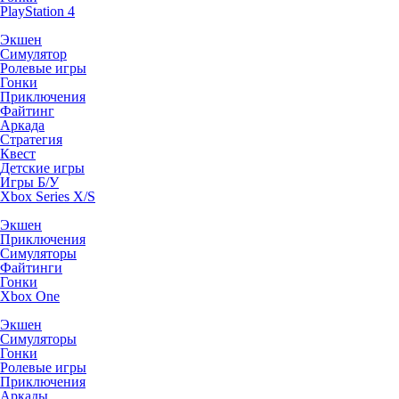
PlayStation 4
Экшен
Симулятор
Ролевые игры
Гонки
Приключения
Файтинг
Аркада
Стратегия
Квест
Детские игры
Игры Б/У
Xbox Series X/S
Экшен
Приключения
Симуляторы
Файтинги
Гонки
Xbox One
Экшен
Симуляторы
Гонки
Ролевые игры
Приключения
Аркады