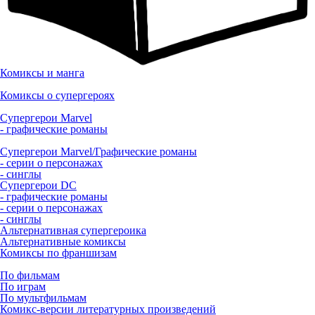
Комиксы и манга
Комиксы о супергероях
Супергерои Marvel
- графические романы
Супергерои Marvel/Графические романы
- серии о персонажах
- синглы
Супергерои DC
- графические романы
- серии о персонажах
- синглы
Альтернативная супергероика
Альтернативные комиксы
Комиксы по франшизам
По фильмам
По играм
По мультфильмам
Комикс-версии литературных произведений