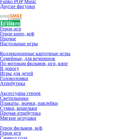
Funko POP Music
Другие фигурки
Герои игр
Герои кино, м/ф
Прочие
Настольные игры
Коллекционные карточные игры
Семейные, для вечеринок
По мотивам фильмов, игр, книг
В дорогу
Игры для детей
Головоломки
Атрибутика
Аксессуары героев
Светильники
Плакаты, значки, наклейки
Сумки, кошельки
Прочая атрибутика
Мягкие игрушки
Герои фильмов, м/ф
Герои игр
Символ года