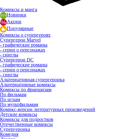
Комиксы и манга
Новинки
Акции
Популярные
Комиксы о супергероях
Супергерои Marvel
- графические романы
- серии о персонажах
- синглы
Супергерои DC
- графические романы
- серии о персонажах
- синглы
Альтернативная супергероика
Альтернативные комиксы
Комиксы по франшизам
По фильмам
По играм
По мультфильмам
Комикс-версии литературных произведений
Детские комиксы
Комиксы для подростков
Отечественные комиксы
Супергероика
Комедия