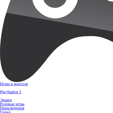
Игры и консоли
PlayStation 5
Экшен
Ролевые игры
Приключения
Гонки