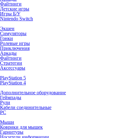
Файтинги
Детские игры
Игры Б/У
Nintendo Switch
Экшен
Симуляторы
Гонки
Ролевые игры
Приключения
Аркады
Файтинги
Стратегии
Аксессуары
PlayStation 5
PlayStation 4
Дополнительное оборудование
Геймпады
Рули
Кабели соединительные
PC
Мыши
Коврики для мышек
Гарнитуры
Носители информации