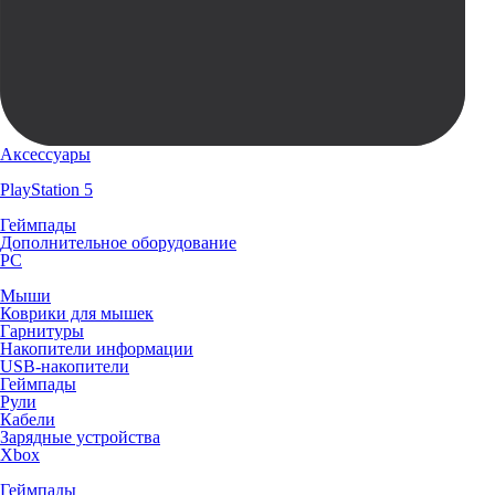
Аксессуары
PlayStation 5
Геймпады
Дополнительное оборудование
PC
Мыши
Коврики для мышек
Гарнитуры
Накопители информации
USB-накопители
Геймпады
Рули
Кабели
Зарядные устройства
Xbox
Геймпады