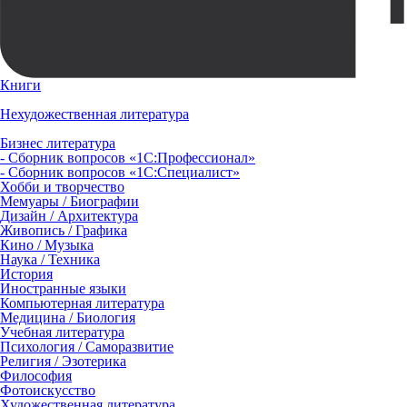
Книги
Нехудожественная литература
Бизнес литература
- Сборник вопросов «1С:Профессионал»
- Сборник вопросов «1С:Специалист»
Хобби и творчество
Мемуары / Биографии
Дизайн / Архитектура
Живопись / Графика
Кино / Музыка
Наука / Техника
История
Иностранные языки
Компьютерная литература
Медицина / Биология
Учебная литература
Психология / Саморазвитие
Религия / Эзотерика
Философия
Фотоискусство
Художественная литература