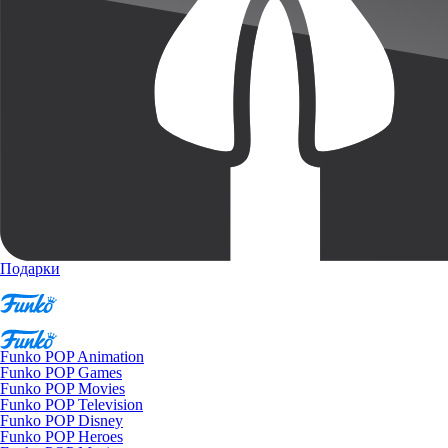
Подарки
Funko POP Animation
Funko POP Games
Funko POP Movies
Funko POP Television
Funko POP Disney
Funko POP Heroes