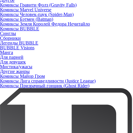
Другое
Комиксы Гравити Фолз (Gravity Falls)
Комиксы Marvel Universe
Комиксы Человек-паук (Spider-Man)
Комиксы Бэтмен (Batman)
Комиксы Земля Королей Федора Нечитайло
Комиксы BUBBLE
Синглы
Сборники
Легенды BUBBLE
BUBBLE Visions
Манга
Для парней
Для девушек
Мистика/ужасы
Другие жанры
Комиксы Майор Гром
Комиксы Лига справедливости (Justice League)
Комиксы Призрачный гонщик (Ghost Rider)