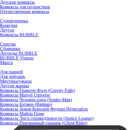
Детские комиксы
Комиксы для подростков
Отечественные комиксы
Супергероика
Комедия
Другое
Комиксы BUBBLE
Синглы
Сборники
Легенды BUBBLE
BUBBLE Visions
Манга
Для парней
Для девушек
Мистика/ужасы
Другие жанры
Комиксы Гравити Фолз (Gravity Falls)
Комиксы Marvel Universe
Комиксы Человек-паук (Spider-Man)
Комиксы Бэтмен (Batman)
Комиксы Земля Королей Федора Нечитайло
Комиксы Майор Гром
Комиксы Лига справедливости (Justice League)
Комиксы Призрачный гонщик (Ghost Rider)