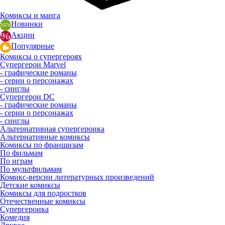
Комиксы и манга
Новинки
Акции
Популярные
Комиксы о супергероях
Супергерои Marvel
- графические романы
- серии о персонажах
- синглы
Супергерои DC
- графические романы
- серии о персонажах
- синглы
Альтернативная супергероика
Альтернативные комиксы
Комиксы по франшизам
По фильмам
По играм
По мультфильмам
Комикс-версии литературных произведений
Детские комиксы
Комиксы для подростков
Отечественные комиксы
Супергероика
Комедия