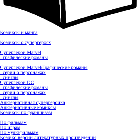
Комиксы и манга
Комиксы о супергероях
Супергерои Marvel
- графические романы
Супергерои Marvel/Графические романы
- серии о персонажах
- синглы
Супергерои DC
- графические романы
- серии о персонажах
- синглы
Альтернативная супергероика
Альтернативные комиксы
Комиксы по франшизам
По фильмам
По играм
По мультфильмам
Комикс-версии литературных произведений