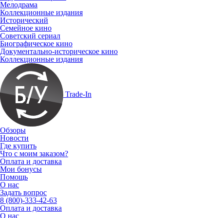
Мелодрама
Коллекционные издания
Исторический
Семейное кино
Советский сериал
Биографическое кино
Документально-историческое кино
Коллекционные издания
Trade-In
Обзоры
Новости
Где купить
Что с моим заказом?
Оплата и доставка
Мои бонусы
Помощь
О нас
Задать вопрос
8 (800)-333-42-63
Оплата и доставка
О нас