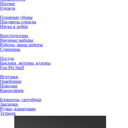
Прочие
Одежда
Головные уборы
Предметы одежды
Наука и хобби
Конструкторы
Научные наборы
Роботы, мини роботы
Сувениры
Посуда
Брелоки, жетоны, кулоны
Fun Pet Stuff
Игрушки
Ошейники
Поводки
Канцелярия
Блокноты, скетчбуки
Закладки
Ручки, карандаши
Тетради