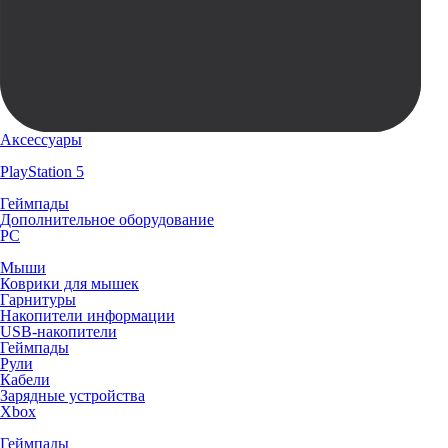
Аксессуары
PlayStation 5
Геймпады
Дополнительное оборудование
PC
Мыши
Коврики для мышек
Гарнитуры
Накопители информации
USB-накопители
Геймпады
Рули
Кабели
Зарядные устройства
Xbox
Геймпады