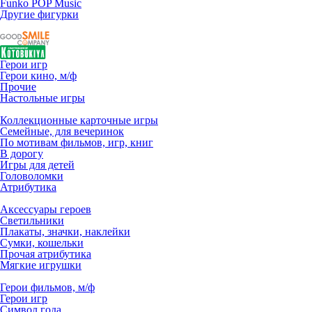
Funko POP Music
Другие фигурки
Герои игр
Герои кино, м/ф
Прочие
Настольные игры
Коллекционные карточные игры
Семейные, для вечеринок
По мотивам фильмов, игр, книг
В дорогу
Игры для детей
Головоломки
Атрибутика
Аксессуары героев
Светильники
Плакаты, значки, наклейки
Сумки, кошельки
Прочая атрибутика
Мягкие игрушки
Герои фильмов, м/ф
Герои игр
Символ года