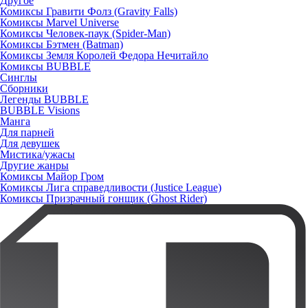
Другое
Комиксы Гравити Фолз (Gravity Falls)
Комиксы Marvel Universe
Комиксы Человек-паук (Spider-Man)
Комиксы Бэтмен (Batman)
Комиксы Земля Королей Федора Нечитайло
Комиксы BUBBLE
Синглы
Сборники
Легенды BUBBLE
BUBBLE Visions
Манга
Для парней
Для девушек
Мистика/ужасы
Другие жанры
Комиксы Майор Гром
Комиксы Лига справедливости (Justice League)
Комиксы Призрачный гонщик (Ghost Rider)