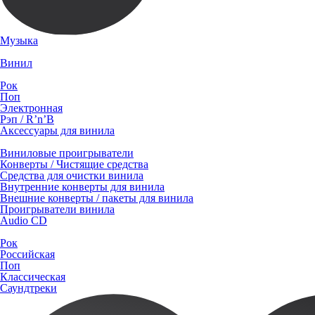
Музыка
Винил
Рок
Поп
Электронная
Рэп / R’n’B
Аксессуары для винила
Виниловые проигрыватели
Конверты / Чистящие средства
Средства для очистки винила
Внутренние конверты для винила
Внешние конверты / пакеты для винила
Проигрыватели винила
Audio CD
Рок
Российская
Поп
Классическая
Саундтреки