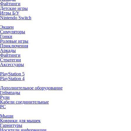
Файтинги
Детские игры
Игры Б/У
Nintendo Switch
Экшен
Симуляторы
Гонки
Ролевые игры
Приключения
Аркады
Файтинги
Стратегии
Аксессуары
PlayStation 5
PlayStation 4
Дополнительное оборудование
Геймпады
Рули
Кабели соединительные
PC
Мыши
Коврики для мышек
Гарнитуры
Носители информации