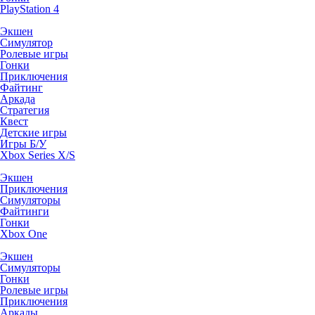
PlayStation 4
Экшен
Симулятор
Ролевые игры
Гонки
Приключения
Файтинг
Аркада
Стратегия
Квест
Детские игры
Игры Б/У
Xbox Series X/S
Экшен
Приключения
Симуляторы
Файтинги
Гонки
Xbox One
Экшен
Симуляторы
Гонки
Ролевые игры
Приключения
Аркады