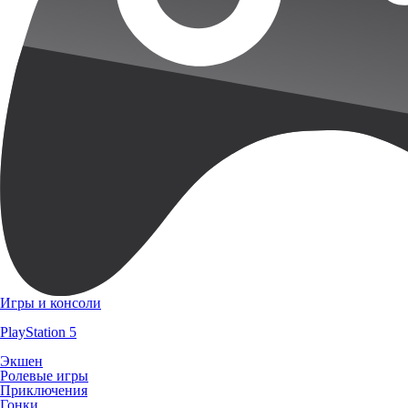
Игры и консоли
PlayStation 5
Экшен
Ролевые игры
Приключения
Гонки