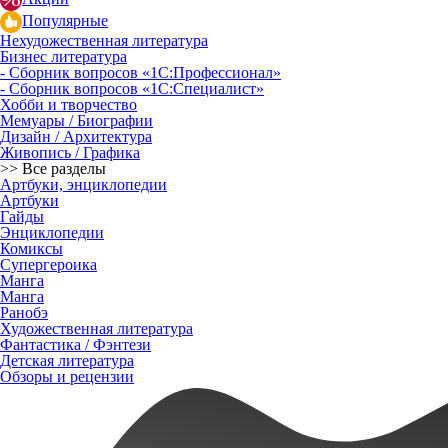
Популярные
Нехудожественная литература
Бизнес литература
- Сборник вопросов «1С:Профессионал»
- Сборник вопросов «1С:Специалист»
Хобби и творчество
Мемуары / Биографии
Дизайн / Архитектура
Живопись / Графика
>> Все разделы
Артбуки, энциклопедии
Артбуки
Гайды
Энциклопедии
Комиксы
Супергероика
Манга
Манга
Ранобэ
Художественная литература
Фантастика / Фэнтези
Детская литература
Обзоры и рецензии