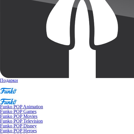
Подарки
Funko POP Animation
Funko POP Games
Funko POP Movies
Funko POP Television
Funko POP Disney
Funko POP Heroes