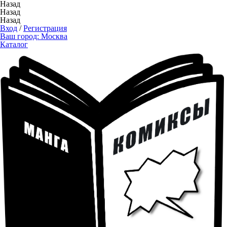
Назад
Назад
Назад
Вход
/
Регистрация
Ваш город:
Москва
Каталог