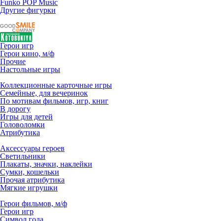
Funko POP Music
Другие фигурки
Герои игр
Герои кино, м/ф
Прочие
Настольные игры
Коллекционные карточные игры
Семейные, для вечеринок
По мотивам фильмов, игр, книг
В дорогу
Игры для детей
Головоломки
Атрибутика
Аксессуары героев
Светильники
Плакаты, значки, наклейки
Сумки, кошельки
Прочая атрибутика
Мягкие игрушки
Герои фильмов, м/ф
Герои игр
Символ года