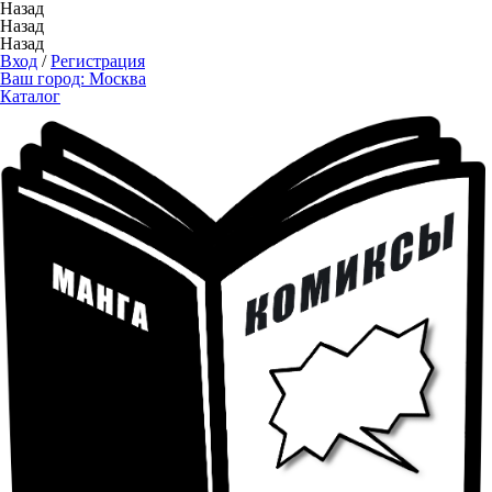
Назад
Назад
Назад
Вход
/
Регистрация
Ваш город:
Москва
Каталог