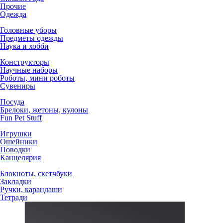
Прочие
Одежда
Головные уборы
Предметы одежды
Наука и хобби
Конструкторы
Научные наборы
Роботы, мини роботы
Сувениры
Посуда
Брелоки, жетоны, кулоны
Fun Pet Stuff
Игрушки
Ошейники
Поводки
Канцелярия
Блокноты, скетчбуки
Закладки
Ручки, карандаши
Тетради