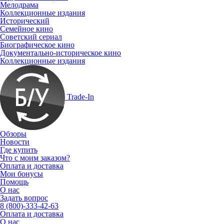
Мелодрама
Коллекционные издания
Исторический
Семейное кино
Советский сериал
Биографическое кино
Документально-историческое кино
Коллекционные издания
Trade-In
Обзоры
Новости
Где купить
Что с моим заказом?
Оплата и доставка
Мои бонусы
Помощь
О нас
Задать вопрос
8 (800)-333-42-63
Оплата и доставка
О нас