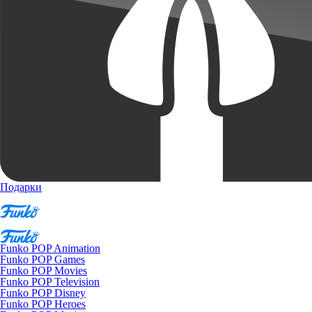
Подарки
Funko POP Animation
Funko POP Games
Funko POP Movies
Funko POP Television
Funko POP Disney
Funko POP Heroes