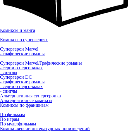
Комиксы и манга
Комиксы о супергероях
Супергерои Marvel
- графические романы
Супергерои Marvel/Графические романы
- серии о персонажах
- синглы
Супергерои DC
- графические романы
- серии о персонажах
- синглы
Альтернативная супергероика
Альтернативные комиксы
Комиксы по франшизам
По фильмам
По играм
По мультфильмам
Комикс-версии литературных произведений