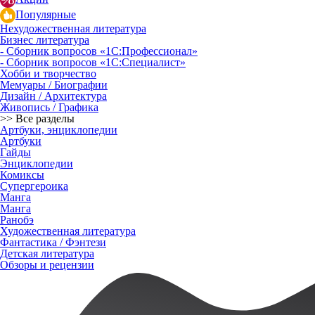
Популярные
Нехудожественная литература
Бизнес литература
- Сборник вопросов «1С:Профессионал»
- Сборник вопросов «1С:Специалист»
Хобби и творчество
Мемуары / Биографии
Дизайн / Архитектура
Живопись / Графика
>> Все разделы
Артбуки, энциклопедии
Артбуки
Гайды
Энциклопедии
Комиксы
Супергероика
Манга
Манга
Ранобэ
Художественная литература
Фантастика / Фэнтези
Детская литература
Обзоры и рецензии