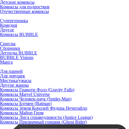
Детские комиксы
Комиксы для подростков
Отечественные комиксы
Супергероика
Комедия
Другое
Комиксы BUBBLE
Синглы
Сборники
Легенды BUBBLE
BUBBLE Visions
Манга
Для парней
Для девушек
Мистика/ужасы
Другие жанры
Комиксы Гравити Фолз (Gravity Falls)
Комиксы Marvel Universe
Комиксы Человек-паук (Spider-Man)
Комиксы Бэтмен (Batman)
Комиксы Земля Королей Федора Нечитайло
Комиксы Майор Гром
Комиксы Лига справедливости (Justice League)
Комиксы Призрачный гонщик (Ghost Rider)