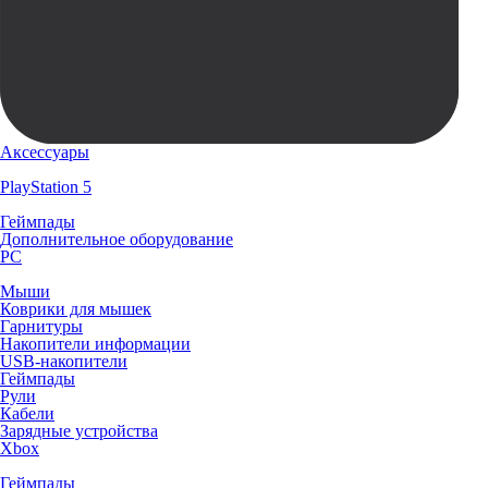
Аксессуары
PlayStation 5
Геймпады
Дополнительное оборудование
PC
Мыши
Коврики для мышек
Гарнитуры
Накопители информации
USB-накопители
Геймпады
Рули
Кабели
Зарядные устройства
Xbox
Геймпады