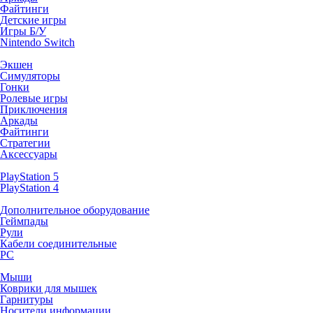
Файтинги
Детские игры
Игры Б/У
Nintendo Switch
Экшен
Симуляторы
Гонки
Ролевые игры
Приключения
Аркады
Файтинги
Стратегии
Аксессуары
PlayStation 5
PlayStation 4
Дополнительное оборудование
Геймпады
Рули
Кабели соединительные
PC
Мыши
Коврики для мышек
Гарнитуры
Носители информации