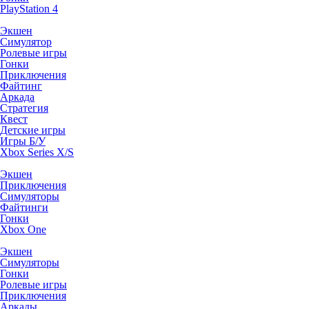
PlayStation 4
Экшен
Симулятор
Ролевые игры
Гонки
Приключения
Файтинг
Аркада
Стратегия
Квест
Детские игры
Игры Б/У
Xbox Series X/S
Экшен
Приключения
Симуляторы
Файтинги
Гонки
Xbox One
Экшен
Симуляторы
Гонки
Ролевые игры
Приключения
Аркады