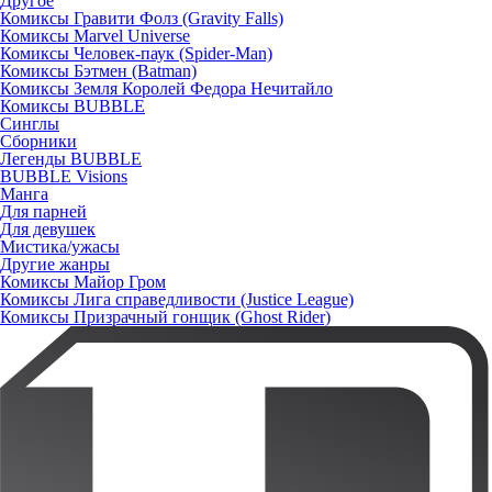
Другое
Комиксы Гравити Фолз (Gravity Falls)
Комиксы Marvel Universe
Комиксы Человек-паук (Spider-Man)
Комиксы Бэтмен (Batman)
Комиксы Земля Королей Федора Нечитайло
Комиксы BUBBLE
Синглы
Сборники
Легенды BUBBLE
BUBBLE Visions
Манга
Для парней
Для девушек
Мистика/ужасы
Другие жанры
Комиксы Майор Гром
Комиксы Лига справедливости (Justice League)
Комиксы Призрачный гонщик (Ghost Rider)