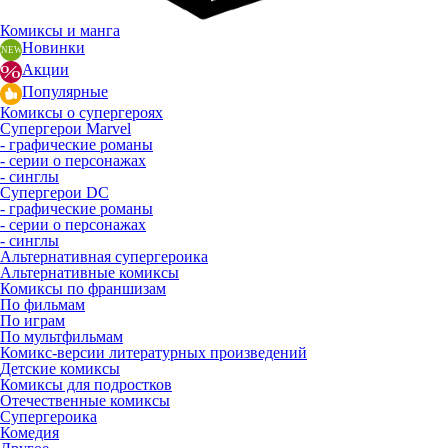
Комиксы и манга
Новинки
Акции
Популярные
Комиксы о супергероях
Супергерои Marvel
- графические романы
- серии о персонажах
- синглы
Супергерои DC
- графические романы
- серии о персонажах
- синглы
Альтернативная супергероика
Альтернативные комиксы
Комиксы по франшизам
По фильмам
По играм
По мультфильмам
Комикс-версии литературных произведений
Детские комиксы
Комиксы для подростков
Отечественные комиксы
Супергероика
Комедия