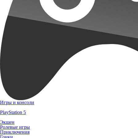
Игры и консоли
PlayStation 5
Экшен
Ролевые игры
Приключения
Гонки