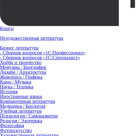
Книги
Нехудожественная литература
Бизнес литература
- Сборник вопросов «1С:Профессионал»
- Сборник вопросов «1С:Специалист»
Хобби и творчество
Мемуары / Биографии
Дизайн / Архитектура
Живопись / Графика
Кино / Музыка
Наука / Техника
История
Иностранные языки
Компьютерная литература
Медицина / Биология
Учебная литература
Психология / Саморазвитие
Религия / Эзотерика
Философия
Фотоискусство
Художественная литература