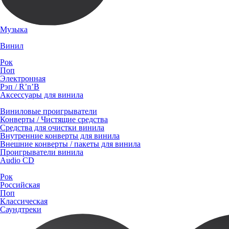
Музыка
Винил
Рок
Поп
Электронная
Рэп / R’n’B
Аксессуары для винила
Виниловые проигрыватели
Конверты / Чистящие средства
Средства для очистки винила
Внутренние конверты для винила
Внешние конверты / пакеты для винила
Проигрыватели винила
Audio CD
Рок
Российская
Поп
Классическая
Саундтреки