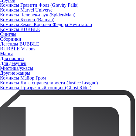
Другое
Комиксы Гравити Фолз (Gravity Falls)
Комиксы Marvel Universe
Комиксы Человек-паук (Spider-Man)
Комиксы Бэтмен (Batman)
Комиксы Земля Королей Федора Нечитайло
Комиксы BUBBLE
Синглы
Сборники
Легенды BUBBLE
BUBBLE Visions
Манга
Для парней
Для девушек
Мистика/ужасы
Другие жанры
Комиксы Майор Гром
Комиксы Лига справедливости (Justice League)
Комиксы Призрачный гонщик (Ghost Rider)