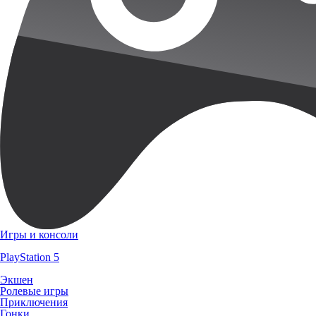
Игры и консоли
PlayStation 5
Экшен
Ролевые игры
Приключения
Гонки