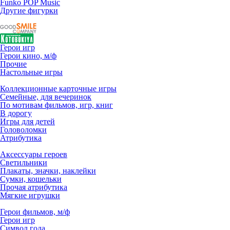
Funko POP Music
Другие фигурки
Герои игр
Герои кино, м/ф
Прочие
Настольные игры
Коллекционные карточные игры
Семейные, для вечеринок
По мотивам фильмов, игр, книг
В дорогу
Игры для детей
Головоломки
Атрибутика
Аксессуары героев
Светильники
Плакаты, значки, наклейки
Сумки, кошельки
Прочая атрибутика
Мягкие игрушки
Герои фильмов, м/ф
Герои игр
Символ года