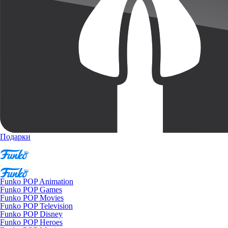
Подарки
Funko POP Animation
Funko POP Games
Funko POP Movies
Funko POP Television
Funko POP Disney
Funko POP Heroes