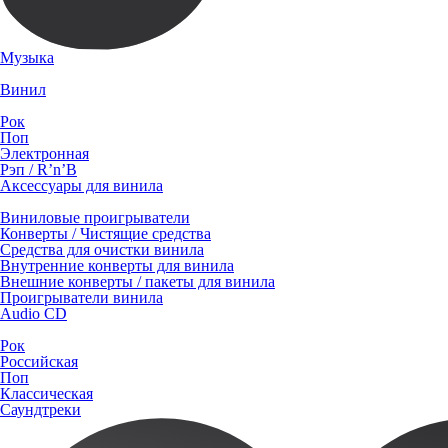
Музыка
Винил
Рок
Поп
Электронная
Рэп / R’n’B
Аксессуары для винила
Виниловые проигрыватели
Конверты / Чистящие средства
Средства для очистки винила
Внутренние конверты для винила
Внешние конверты / пакеты для винила
Проигрыватели винила
Audio CD
Рок
Российская
Поп
Классическая
Саундтреки