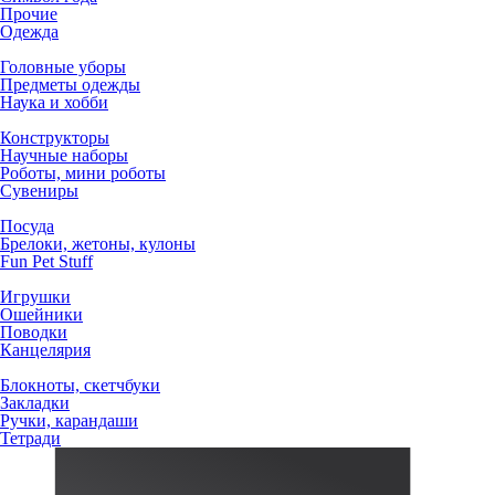
Прочие
Одежда
Головные уборы
Предметы одежды
Наука и хобби
Конструкторы
Научные наборы
Роботы, мини роботы
Сувениры
Посуда
Брелоки, жетоны, кулоны
Fun Pet Stuff
Игрушки
Ошейники
Поводки
Канцелярия
Блокноты, скетчбуки
Закладки
Ручки, карандаши
Тетради