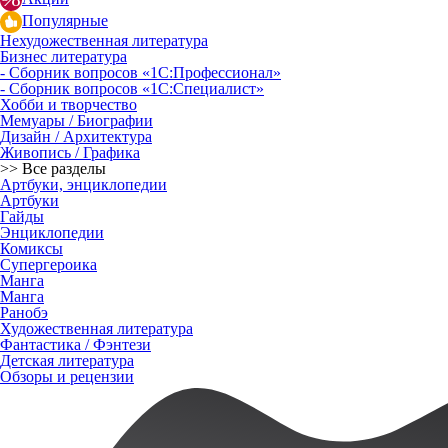
Популярные
Нехудожественная литература
Бизнес литература
- Сборник вопросов «1С:Профессионал»
- Сборник вопросов «1С:Специалист»
Хобби и творчество
Мемуары / Биографии
Дизайн / Архитектура
Живопись / Графика
>> Все разделы
Артбуки, энциклопедии
Артбуки
Гайды
Энциклопедии
Комиксы
Супергероика
Манга
Манга
Ранобэ
Художественная литература
Фантастика / Фэнтези
Детская литература
Обзоры и рецензии