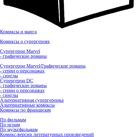
Комиксы и манга
Комиксы о супергероях
Супергерои Marvel
- графические романы
Супергерои Marvel/Графические романы
- серии о персонажах
- синглы
Супергерои DC
- графические романы
- серии о персонажах
- синглы
Альтернативная супергероика
Альтернативные комиксы
Комиксы по франшизам
По фильмам
По играм
По мультфильмам
Комикс-версии литературных произведений