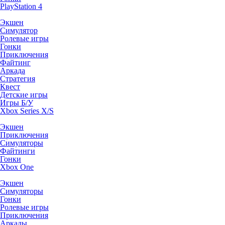
PlayStation 4
Экшен
Симулятор
Ролевые игры
Гонки
Приключения
Файтинг
Аркада
Стратегия
Квест
Детские игры
Игры Б/У
Xbox Series X/S
Экшен
Приключения
Симуляторы
Файтинги
Гонки
Xbox One
Экшен
Симуляторы
Гонки
Ролевые игры
Приключения
Аркады