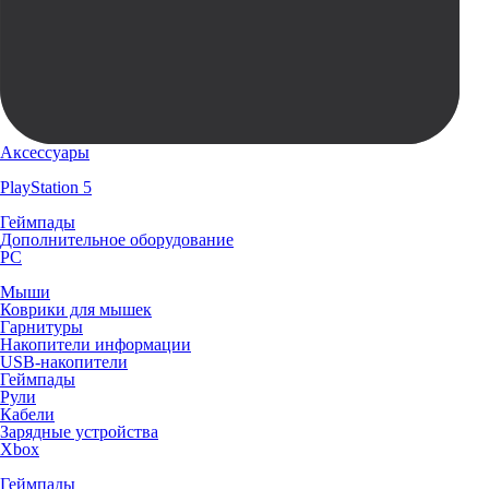
Аксессуары
PlayStation 5
Геймпады
Дополнительное оборудование
PC
Мыши
Коврики для мышек
Гарнитуры
Накопители информации
USB-накопители
Геймпады
Рули
Кабели
Зарядные устройства
Xbox
Геймпады