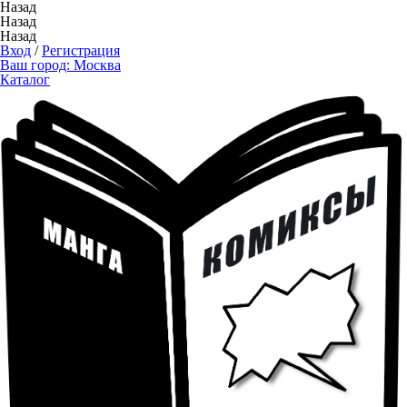
Назад
Назад
Назад
Вход
/
Регистрация
Ваш город:
Москва
Каталог