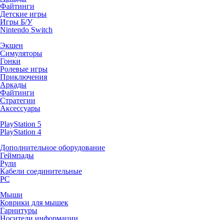
Файтинги
Детские игры
Игры Б/У
Nintendo Switch
Экшен
Симуляторы
Гонки
Ролевые игры
Приключения
Аркады
Файтинги
Стратегии
Аксессуары
PlayStation 5
PlayStation 4
Дополнительное оборудование
Геймпады
Рули
Кабели соединительные
PC
Мыши
Коврики для мышек
Гарнитуры
Носители информации