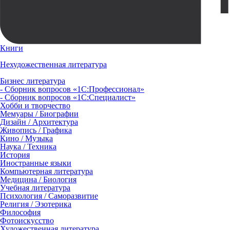
Книги
Нехудожественная литература
Бизнес литература
- Сборник вопросов «1С:Профессионал»
- Сборник вопросов «1С:Специалист»
Хобби и творчество
Мемуары / Биографии
Дизайн / Архитектура
Живопись / Графика
Кино / Музыка
Наука / Техника
История
Иностранные языки
Компьютерная литература
Медицина / Биология
Учебная литература
Психология / Саморазвитие
Религия / Эзотерика
Философия
Фотоискусство
Художественная литература