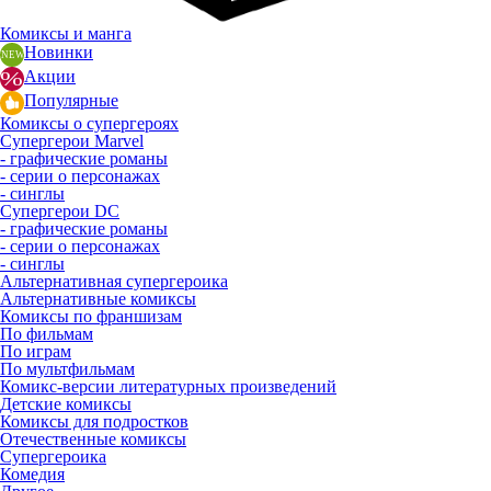
Комиксы и манга
Новинки
Акции
Популярные
Комиксы о супергероях
Супергерои Marvel
- графические романы
- серии о персонажах
- синглы
Супергерои DC
- графические романы
- серии о персонажах
- синглы
Альтернативная супергероика
Альтернативные комиксы
Комиксы по франшизам
По фильмам
По играм
По мультфильмам
Комикс-версии литературных произведений
Детские комиксы
Комиксы для подростков
Отечественные комиксы
Супергероика
Комедия