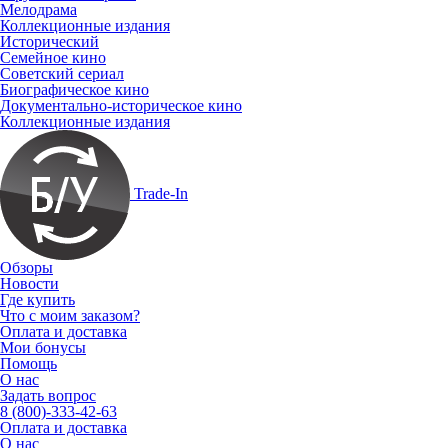
Мелодрама
Коллекционные издания
Исторический
Семейное кино
Советский сериал
Биографическое кино
Документально-историческое кино
Коллекционные издания
Trade-In
Обзоры
Новости
Где купить
Что с моим заказом?
Оплата и доставка
Мои бонусы
Помощь
О нас
Задать вопрос
8 (800)-333-42-63
Оплата и доставка
О нас