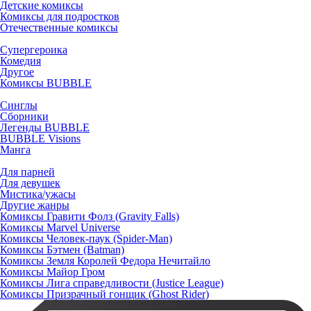
Детские комиксы
Комиксы для подростков
Отечественные комиксы
Супергероика
Комедия
Другое
Комиксы BUBBLE
Синглы
Сборники
Легенды BUBBLE
BUBBLE Visions
Манга
Для парней
Для девушек
Мистика/ужасы
Другие жанры
Комиксы Гравити Фолз (Gravity Falls)
Комиксы Marvel Universe
Комиксы Человек-паук (Spider-Man)
Комиксы Бэтмен (Batman)
Комиксы Земля Королей Федора Нечитайло
Комиксы Майор Гром
Комиксы Лига справедливости (Justice League)
Комиксы Призрачный гонщик (Ghost Rider)