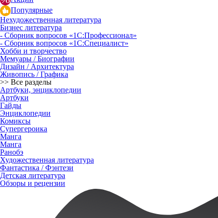
Популярные
Нехудожественная литература
Бизнес литература
- Сборник вопросов «1С:Профессионал»
- Сборник вопросов «1С:Специалист»
Хобби и творчество
Мемуары / Биографии
Дизайн / Архитектура
Живопись / Графика
>> Все разделы
Артбуки, энциклопедии
Артбуки
Гайды
Энциклопедии
Комиксы
Супергероика
Манга
Манга
Ранобэ
Художественная литература
Фантастика / Фэнтези
Детская литература
Обзоры и рецензии