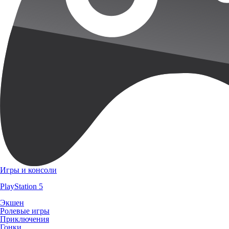
Игры и консоли
PlayStation 5
Экшен
Ролевые игры
Приключения
Гонки