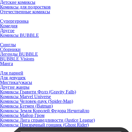
Детские комиксы
Комиксы для подростков
Отечественные комиксы
Супергероика
Комедия
Другое
Комиксы BUBBLE
Синглы
Сборники
Легенды BUBBLE
BUBBLE Visions
Манга
Для парней
Для девушек
Мистика/ужасы
Другие жанры
Комиксы Гравити Фолз (Gravity Falls)
Комиксы Marvel Universe
Комиксы Человек-паук (Spider-Man)
Комиксы Бэтмен (Batman)
Комиксы Земля Королей Федора Нечитайло
Комиксы Майор Гром
Комиксы Лига справедливости (Justice League)
Комиксы Призрачный гонщик (Ghost Rider)