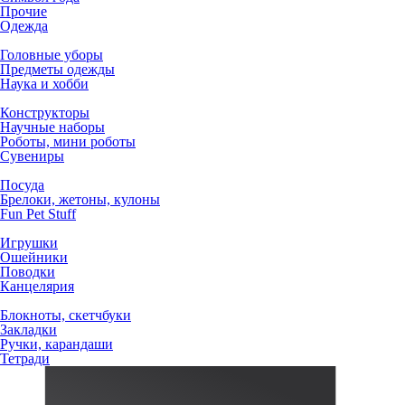
Прочие
Одежда
Головные уборы
Предметы одежды
Наука и хобби
Конструкторы
Научные наборы
Роботы, мини роботы
Сувениры
Посуда
Брелоки, жетоны, кулоны
Fun Pet Stuff
Игрушки
Ошейники
Поводки
Канцелярия
Блокноты, скетчбуки
Закладки
Ручки, карандаши
Тетради