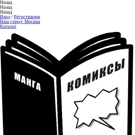
Назад
Назад
Назад
Вход
/
Регистрация
Ваш город:
Москва
Каталог