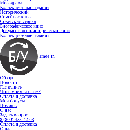
Мелодрама
Коллекционные издания
Исторический
Семейное кино
Советский сериал
Биографическое кино
Документально-историческое кино
Коллекционные издания
Trade-In
Обзоры
Новости
Где купить
Что с моим заказом?
Оплата и доставка
Мои бонусы
Помощь
О нас
Задать вопрос
8 (800)-333-42-63
Оплата и доставка
О нас