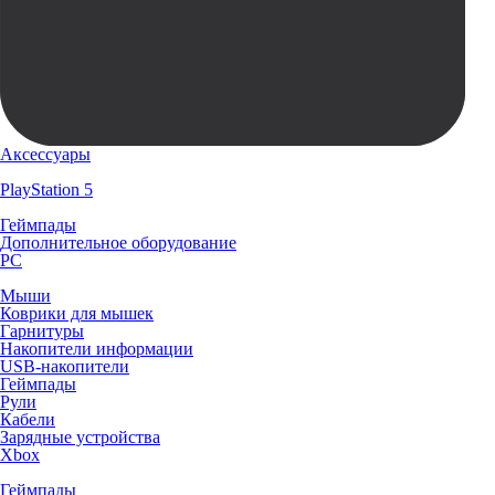
Аксессуары
PlayStation 5
Геймпады
Дополнительное оборудование
PC
Мыши
Коврики для мышек
Гарнитуры
Накопители информации
USB-накопители
Геймпады
Рули
Кабели
Зарядные устройства
Xbox
Геймпады