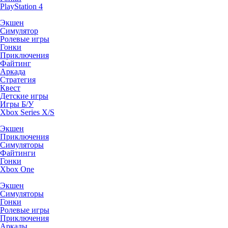
PlayStation 4
Экшен
Симулятор
Ролевые игры
Гонки
Приключения
Файтинг
Аркада
Стратегия
Квест
Детские игры
Игры Б/У
Xbox Series X/S
Экшен
Приключения
Симуляторы
Файтинги
Гонки
Xbox One
Экшен
Симуляторы
Гонки
Ролевые игры
Приключения
Аркады