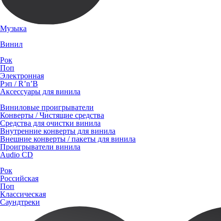
Музыка
Винил
Рок
Поп
Электронная
Рэп / R’n’B
Аксессуары для винила
Виниловые проигрыватели
Конверты / Чистящие средства
Средства для очистки винила
Внутренние конверты для винила
Внешние конверты / пакеты для винила
Проигрыватели винила
Audio CD
Рок
Российская
Поп
Классическая
Саундтреки