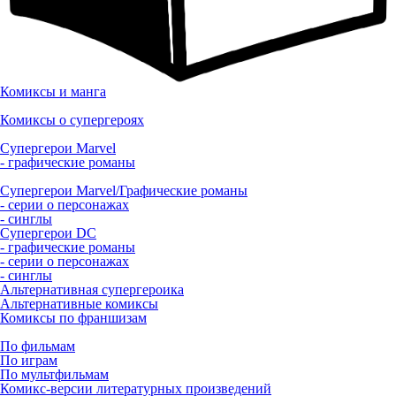
Комиксы и манга
Комиксы о супергероях
Супергерои Marvel
- графические романы
Супергерои Marvel/Графические романы
- серии о персонажах
- синглы
Супергерои DC
- графические романы
- серии о персонажах
- синглы
Альтернативная супергероика
Альтернативные комиксы
Комиксы по франшизам
По фильмам
По играм
По мультфильмам
Комикс-версии литературных произведений