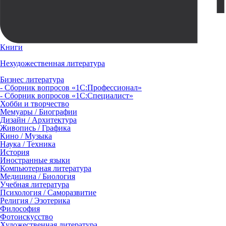
Книги
Нехудожественная литература
Бизнес литература
- Сборник вопросов «1С:Профессионал»
- Сборник вопросов «1С:Специалист»
Хобби и творчество
Мемуары / Биографии
Дизайн / Архитектура
Живопись / Графика
Кино / Музыка
Наука / Техника
История
Иностранные языки
Компьютерная литература
Медицина / Биология
Учебная литература
Психология / Саморазвитие
Религия / Эзотерика
Философия
Фотоискусство
Художественная литература