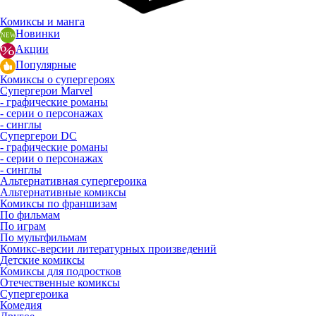
Комиксы и манга
Новинки
Акции
Популярные
Комиксы о супергероях
Супергерои Marvel
- графические романы
- серии о персонажах
- синглы
Супергерои DC
- графические романы
- серии о персонажах
- синглы
Альтернативная супергероика
Альтернативные комиксы
Комиксы по франшизам
По фильмам
По играм
По мультфильмам
Комикс-версии литературных произведений
Детские комиксы
Комиксы для подростков
Отечественные комиксы
Супергероика
Комедия