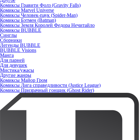
Другое
Комиксы Гравити Фолз (Gravity Falls)
Комиксы Marvel Universe
Комиксы Человек-паук (Spider-Man)
Комиксы Бэтмен (Batman)
Комиксы Земля Королей Федора Нечитайло
Комиксы BUBBLE
Синглы
Сборники
Легенды BUBBLE
BUBBLE Visions
Манга
Для парней
Для девушек
Мистика/ужасы
Другие жанры
Комиксы Майор Гром
Комиксы Лига справедливости (Justice League)
Комиксы Призрачный гонщик (Ghost Rider)