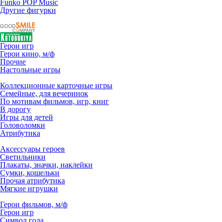
Funko POP Music
Другие фигурки
Герои игр
Герои кино, м/ф
Прочие
Настольные игры
Коллекционные карточные игры
Семейные, для вечеринок
По мотивам фильмов, игр, книг
В дорогу
Игры для детей
Головоломки
Атрибутика
Аксессуары героев
Светильники
Плакаты, значки, наклейки
Сумки, кошельки
Прочая атрибутика
Мягкие игрушки
Герои фильмов, м/ф
Герои игр
Символ года