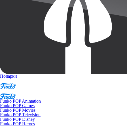
Подарки
Funko POP Animation
Funko POP Games
Funko POP Movies
Funko POP Television
Funko POP Disney
Funko POP Heroes