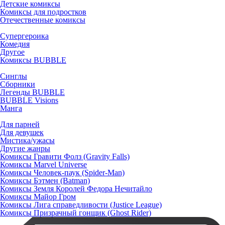
Детские комиксы
Комиксы для подростков
Отечественные комиксы
Супергероика
Комедия
Другое
Комиксы BUBBLE
Синглы
Сборники
Легенды BUBBLE
BUBBLE Visions
Манга
Для парней
Для девушек
Мистика/ужасы
Другие жанры
Комиксы Гравити Фолз (Gravity Falls)
Комиксы Marvel Universe
Комиксы Человек-паук (Spider-Man)
Комиксы Бэтмен (Batman)
Комиксы Земля Королей Федора Нечитайло
Комиксы Майор Гром
Комиксы Лига справедливости (Justice League)
Комиксы Призрачный гонщик (Ghost Rider)