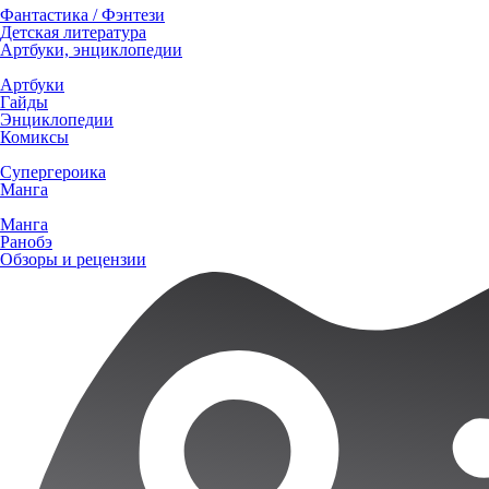
Фантастика / Фэнтези
Детская литература
Артбуки, энциклопедии
Артбуки
Гайды
Энциклопедии
Комиксы
Супергероика
Манга
Манга
Ранобэ
Обзоры и рецензии