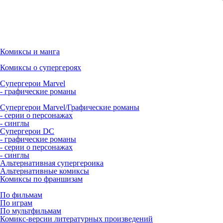
Комиксы и манга
Комиксы о супергероях
Супергерои Marvel
- графические романы
Супергерои Marvel/Графические романы
- серии о персонажах
- синглы
Супергерои DC
- графические романы
- серии о персонажах
- синглы
Альтернативная супергероика
Альтернативные комиксы
Комиксы по франшизам
По фильмам
По играм
По мультфильмам
Комикс-версии литературных произведений