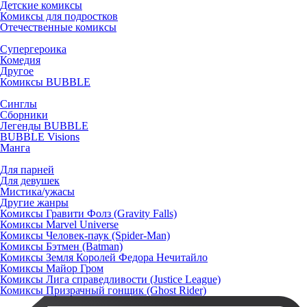
Детские комиксы
Комиксы для подростков
Отечественные комиксы
Супергероика
Комедия
Другое
Комиксы BUBBLE
Синглы
Сборники
Легенды BUBBLE
BUBBLE Visions
Манга
Для парней
Для девушек
Мистика/ужасы
Другие жанры
Комиксы Гравити Фолз (Gravity Falls)
Комиксы Marvel Universe
Комиксы Человек-паук (Spider-Man)
Комиксы Бэтмен (Batman)
Комиксы Земля Королей Федора Нечитайло
Комиксы Майор Гром
Комиксы Лига справедливости (Justice League)
Комиксы Призрачный гонщик (Ghost Rider)