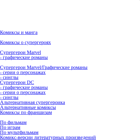
Комиксы и манга
Комиксы о супергероях
Супергерои Marvel
- графические романы
Супергерои Marvel/Графические романы
- серии о персонажах
- синглы
Супергерои DC
- графические романы
- серии о персонажах
- синглы
Альтернативная супергероика
Альтернативные комиксы
Комиксы по франшизам
По фильмам
По играм
По мультфильмам
Комикс-версии литературных произведений