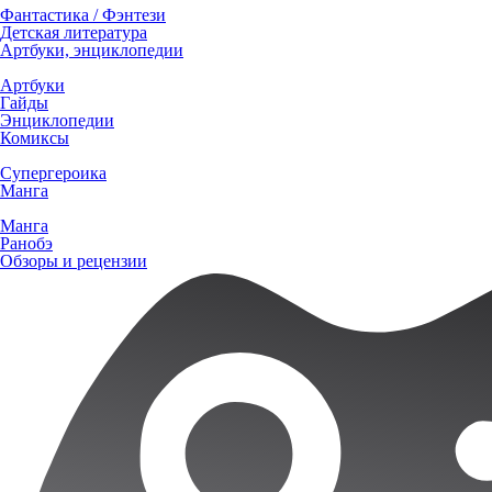
Фантастика / Фэнтези
Детская литература
Артбуки, энциклопедии
Артбуки
Гайды
Энциклопедии
Комиксы
Супергероика
Манга
Манга
Ранобэ
Обзоры и рецензии