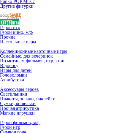
Funko POP Music
Другие фигурки
Герои игр
Герои кино, м/ф
Прочие
Настольные игры
Коллекционные карточные игры
Семейные, для вечеринок
По мотивам фильмов, игр, книг
В дорогу
Игры для детей
Головоломки
Атрибутика
Аксессуары героев
Светильники
Плакаты, значки, наклейки
Сумки, кошельки
Прочая атрибутика
Мягкие игрушки
Герои фильмов, м/ф
Герои игр
Символ года