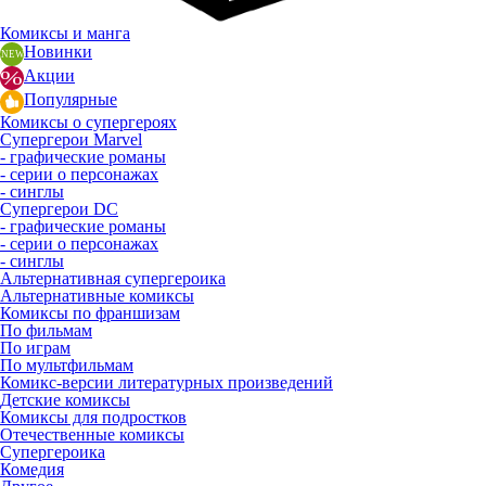
Комиксы и манга
Новинки
Акции
Популярные
Комиксы о супергероях
Супергерои Marvel
- графические романы
- серии о персонажах
- синглы
Супергерои DC
- графические романы
- серии о персонажах
- синглы
Альтернативная супергероика
Альтернативные комиксы
Комиксы по франшизам
По фильмам
По играм
По мультфильмам
Комикс-версии литературных произведений
Детские комиксы
Комиксы для подростков
Отечественные комиксы
Супергероика
Комедия