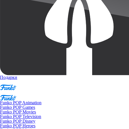
Подарки
Funko POP Animation
Funko POP Games
Funko POP Movies
Funko POP Television
Funko POP Disney
Funko POP Heroes