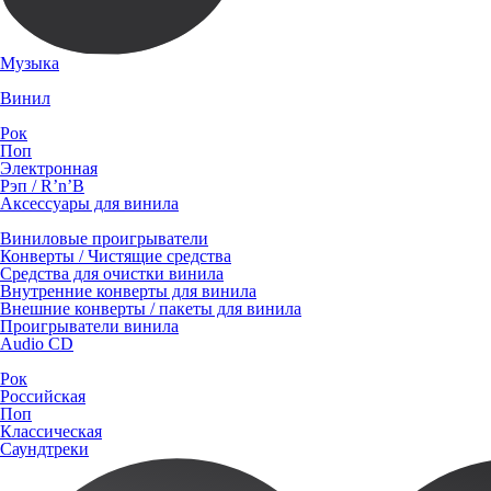
Музыка
Винил
Рок
Поп
Электронная
Рэп / R’n’B
Аксессуары для винила
Виниловые проигрыватели
Конверты / Чистящие средства
Средства для очистки винила
Внутренние конверты для винила
Внешние конверты / пакеты для винила
Проигрыватели винила
Audio CD
Рок
Российская
Поп
Классическая
Саундтреки