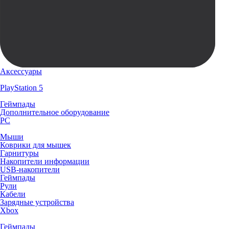
Аксессуары
PlayStation 5
Геймпады
Дополнительное оборудование
PC
Мыши
Коврики для мышек
Гарнитуры
Накопители информации
USB-накопители
Геймпады
Рули
Кабели
Зарядные устройства
Xbox
Геймпады