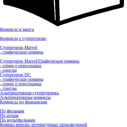
Комиксы и манга
Комиксы о супергероях
Супергерои Marvel
- графические романы
Супергерои Marvel/Графические романы
- серии о персонажах
- синглы
Супергерои DC
- графические романы
- серии о персонажах
- синглы
Альтернативная супергероика
Альтернативные комиксы
Комиксы по франшизам
По фильмам
По играм
По мультфильмам
Комикс-версии литературных произведений