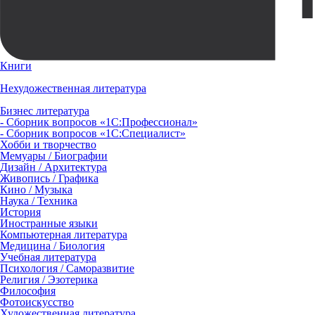
Книги
Нехудожественная литература
Бизнес литература
- Сборник вопросов «1С:Профессионал»
- Сборник вопросов «1С:Специалист»
Хобби и творчество
Мемуары / Биографии
Дизайн / Архитектура
Живопись / Графика
Кино / Музыка
Наука / Техника
История
Иностранные языки
Компьютерная литература
Медицина / Биология
Учебная литература
Психология / Саморазвитие
Религия / Эзотерика
Философия
Фотоискусство
Художественная литература