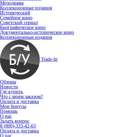
Мелодрама
Коллекционные издания
Исторический
Семейное кино
Советский сериал
Биографическое кино
Документально-историческое кино
Коллекционные издания
Trade-In
Обзоры
Новости
Где купить
Что с моим заказом?
Оплата и доставка
Мои бонусы
Помощь
О нас
Задать вопрос
8 (800)-333-42-63
Оплата и доставка
О нас