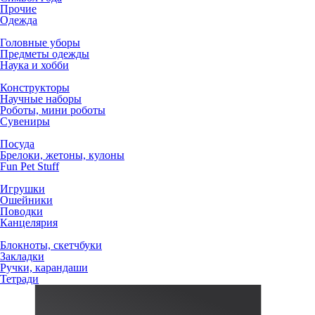
Прочие
Одежда
Головные уборы
Предметы одежды
Наука и хобби
Конструкторы
Научные наборы
Роботы, мини роботы
Сувениры
Посуда
Брелоки, жетоны, кулоны
Fun Pet Stuff
Игрушки
Ошейники
Поводки
Канцелярия
Блокноты, скетчбуки
Закладки
Ручки, карандаши
Тетради