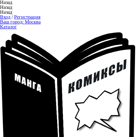
Назад
Назад
Назад
Вход
/
Регистрация
Ваш город:
Москва
Каталог