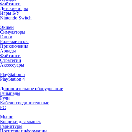
Файтинги
Детские игры
Игры Б/У
Nintendo Switch
Экшен
Симуляторы
Гонки
Ролевые игры
Приключения
Аркады
Файтинги
Стратегии
Аксессуары
PlayStation 5
PlayStation 4
Дополнительное оборудование
Геймпады
Рули
Кабели соединительные
PC
Мыши
Коврики для мышек
Гарнитуры
Носители информации