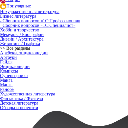
Популярные
Нехудожественная литература
Бизнес литература
- Сборник вопросов «1С:Профессионал»
- Сборник вопросов «1С:Специалист»
Хобби и творчество
Мемуары / Биографии
Дизайн / Архитектура
Живопись / Графика
>> Все разделы
Артбуки, энциклопедии
Артбуки
Гайды
Энциклопедии
Комиксы
Супергероика
Манга
Манга
Ранобэ
Художественная литература
Фантастика / Фэнтези
Детская литература
Обзоры и рецензии