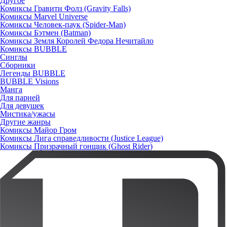
Другое
Комиксы Гравити Фолз (Gravity Falls)
Комиксы Marvel Universe
Комиксы Человек-паук (Spider-Man)
Комиксы Бэтмен (Batman)
Комиксы Земля Королей Федора Нечитайло
Комиксы BUBBLE
Синглы
Сборники
Легенды BUBBLE
BUBBLE Visions
Манга
Для парней
Для девушек
Мистика/ужасы
Другие жанры
Комиксы Майор Гром
Комиксы Лига справедливости (Justice League)
Комиксы Призрачный гонщик (Ghost Rider)