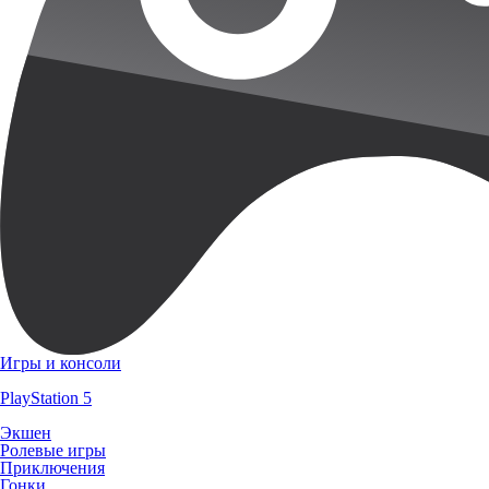
Игры и консоли
PlayStation 5
Экшен
Ролевые игры
Приключения
Гонки