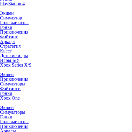
PlayStation 4
Экшен
Симулятор
Ролевые игры
Гонки
Приключения
Файтинг
Аркада
Стратегия
Квест
Детские игры
Игры Б/У
Xbox Series X/S
Экшен
Приключения
Симуляторы
Файтинги
Гонки
Xbox One
Экшен
Симуляторы
Гонки
Ролевые игры
Приключения
Аркады