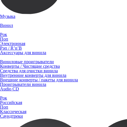
Музыка
Винил
Рок
Поп
Электронная
Рэп / R’n’B
Аксессуары для винила
Виниловые проигрыватели
Конверты / Чистящие средства
Средства для очистки винила
Внутренние конверты для винила
Внешние конверты / пакеты для винила
Проигрыватели винила
Audio CD
Рок
Российская
Поп
Классическая
Саундтреки