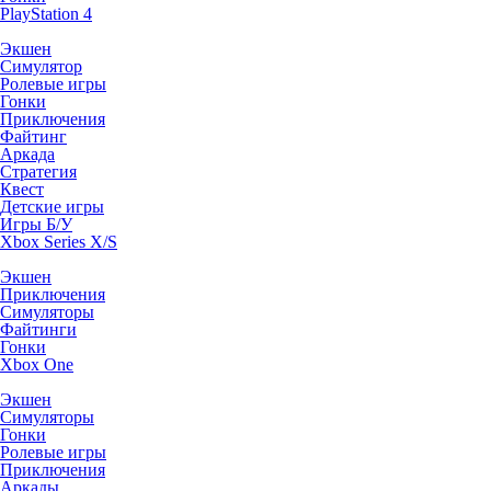
PlayStation 4
Экшен
Симулятор
Ролевые игры
Гонки
Приключения
Файтинг
Аркада
Стратегия
Квест
Детские игры
Игры Б/У
Xbox Series X/S
Экшен
Приключения
Симуляторы
Файтинги
Гонки
Xbox One
Экшен
Симуляторы
Гонки
Ролевые игры
Приключения
Аркады