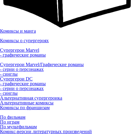
Комиксы и манга
Комиксы о супергероях
Супергерои Marvel
- графические романы
Супергерои Marvel/Графические романы
- серии о персонажах
- синглы
Супергерои DC
- графические романы
- серии о персонажах
- синглы
Альтернативная супергероика
Альтернативные комиксы
Комиксы по франшизам
По фильмам
По играм
По мультфильмам
Комикс-версии литературных произведений