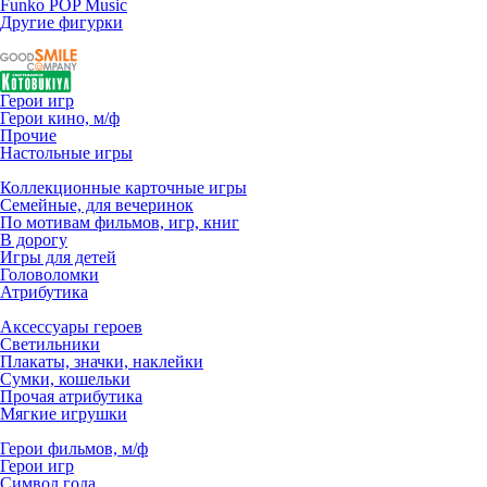
Funko POP Music
Другие фигурки
Герои игр
Герои кино, м/ф
Прочие
Настольные игры
Коллекционные карточные игры
Семейные, для вечеринок
По мотивам фильмов, игр, книг
В дорогу
Игры для детей
Головоломки
Атрибутика
Аксессуары героев
Светильники
Плакаты, значки, наклейки
Сумки, кошельки
Прочая атрибутика
Мягкие игрушки
Герои фильмов, м/ф
Герои игр
Символ года