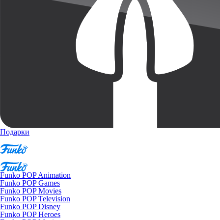
Подарки
Funko POP Animation
Funko POP Games
Funko POP Movies
Funko POP Television
Funko POP Disney
Funko POP Heroes