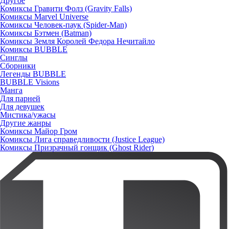
Другое
Комиксы Гравити Фолз (Gravity Falls)
Комиксы Marvel Universe
Комиксы Человек-паук (Spider-Man)
Комиксы Бэтмен (Batman)
Комиксы Земля Королей Федора Нечитайло
Комиксы BUBBLE
Синглы
Сборники
Легенды BUBBLE
BUBBLE Visions
Манга
Для парней
Для девушек
Мистика/ужасы
Другие жанры
Комиксы Майор Гром
Комиксы Лига справедливости (Justice League)
Комиксы Призрачный гонщик (Ghost Rider)