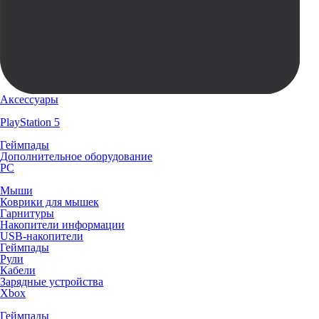
Аксессуары
PlayStation 5
Геймпады
Дополнительное оборудование
PC
Мыши
Коврики для мышек
Гарнитуры
Накопители информации
USB-накопители
Геймпады
Рули
Кабели
Зарядные устройства
Xbox
Геймпады