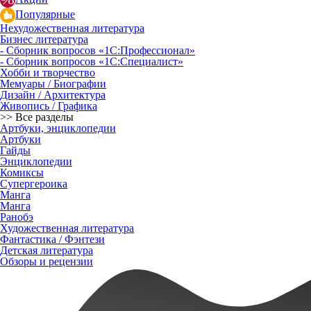
Популярные
Нехудожественная литература
Бизнес литература
- Сборник вопросов «1С:Профессионал»
- Сборник вопросов «1С:Специалист»
Хобби и творчество
Мемуары / Биографии
Дизайн / Архитектура
Живопись / Графика
>> Все разделы
Артбуки, энциклопедии
Артбуки
Гайды
Энциклопедии
Комиксы
Супергероика
Манга
Манга
Ранобэ
Художественная литература
Фантастика / Фэнтези
Детская литература
Обзоры и рецензии