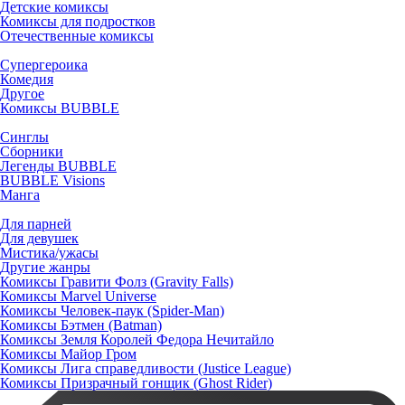
Детские комиксы
Комиксы для подростков
Отечественные комиксы
Супергероика
Комедия
Другое
Комиксы BUBBLE
Синглы
Сборники
Легенды BUBBLE
BUBBLE Visions
Манга
Для парней
Для девушек
Мистика/ужасы
Другие жанры
Комиксы Гравити Фолз (Gravity Falls)
Комиксы Marvel Universe
Комиксы Человек-паук (Spider-Man)
Комиксы Бэтмен (Batman)
Комиксы Земля Королей Федора Нечитайло
Комиксы Майор Гром
Комиксы Лига справедливости (Justice League)
Комиксы Призрачный гонщик (Ghost Rider)