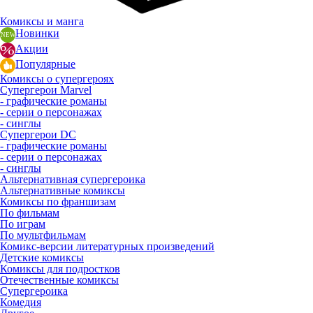
Комиксы и манга
Новинки
Акции
Популярные
Комиксы о супергероях
Супергерои Marvel
- графические романы
- серии о персонажах
- синглы
Супергерои DC
- графические романы
- серии о персонажах
- синглы
Альтернативная супергероика
Альтернативные комиксы
Комиксы по франшизам
По фильмам
По играм
По мультфильмам
Комикс-версии литературных произведений
Детские комиксы
Комиксы для подростков
Отечественные комиксы
Супергероика
Комедия