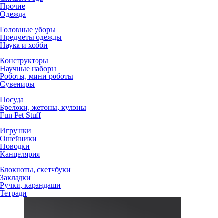
Прочие
Одежда
Головные уборы
Предметы одежды
Наука и хобби
Конструкторы
Научные наборы
Роботы, мини роботы
Сувениры
Посуда
Брелоки, жетоны, кулоны
Fun Pet Stuff
Игрушки
Ошейники
Поводки
Канцелярия
Блокноты, скетчбуки
Закладки
Ручки, карандаши
Тетради