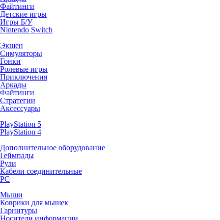
Файтинги
Детские игры
Игры Б/У
Nintendo Switch
Экшен
Симуляторы
Гонки
Ролевые игры
Приключения
Аркады
Файтинги
Стратегии
Аксессуары
PlayStation 5
PlayStation 4
Дополнительное оборудование
Геймпады
Рули
Кабели соединительные
PC
Мыши
Коврики для мышек
Гарнитуры
Носители информации