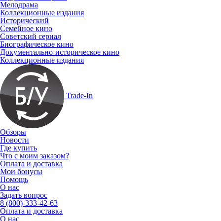
Мелодрама
Коллекционные издания
Исторический
Семейное кино
Советский сериал
Биографическое кино
Документально-историческое кино
Коллекционные издания
Trade-In
Обзоры
Новости
Где купить
Что с моим заказом?
Оплата и доставка
Мои бонусы
Помощь
О нас
Задать вопрос
8 (800)-333-42-63
Оплата и доставка
О нас