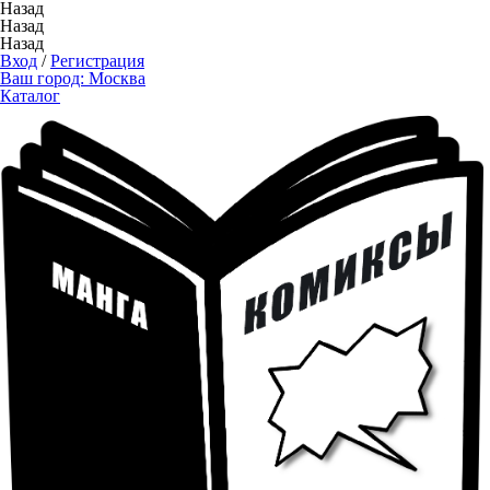
Назад
Назад
Назад
Вход
/
Регистрация
Ваш город:
Москва
Каталог