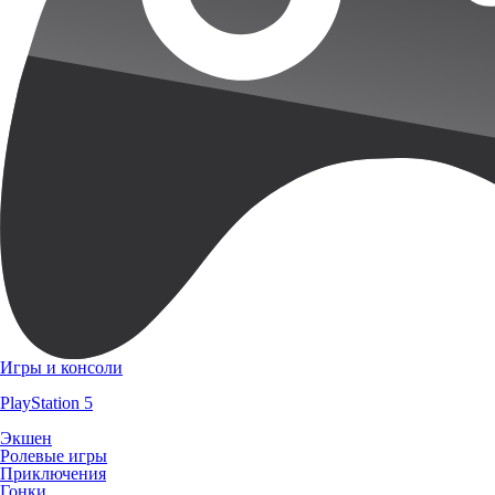
Игры и консоли
PlayStation 5
Экшен
Ролевые игры
Приключения
Гонки