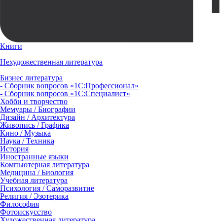
Книги
Нехудожественная литература
Бизнес литература
- Сборник вопросов «1С:Профессионал»
- Сборник вопросов «1С:Специалист»
Хобби и творчество
Мемуары / Биографии
Дизайн / Архитектура
Живопись / Графика
Кино / Музыка
Наука / Техника
История
Иностранные языки
Компьютерная литература
Медицина / Биология
Учебная литература
Психология / Саморазвитие
Религия / Эзотерика
Философия
Фотоискусство
Художественная литература