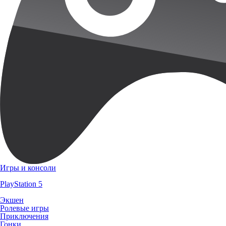
Игры и консоли
PlayStation 5
Экшен
Ролевые игры
Приключения
Гонки