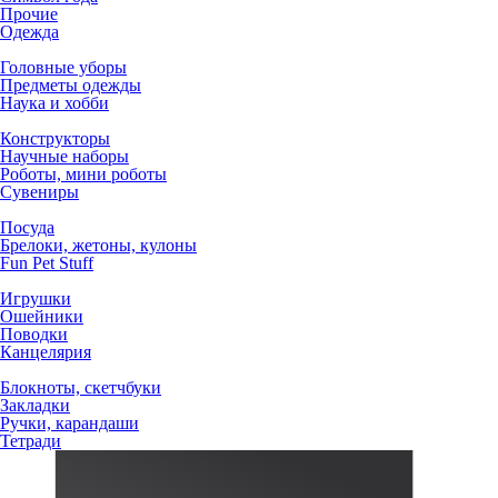
Прочие
Одежда
Головные уборы
Предметы одежды
Наука и хобби
Конструкторы
Научные наборы
Роботы, мини роботы
Сувениры
Посуда
Брелоки, жетоны, кулоны
Fun Pet Stuff
Игрушки
Ошейники
Поводки
Канцелярия
Блокноты, скетчбуки
Закладки
Ручки, карандаши
Тетради