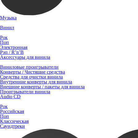
Музыка
Винил
Рок
Поп
Электронная
Рэп / R’n’B
Аксессуары для винила
Виниловые проигрыватели
Конверты / Чистящие средства
Средства для очистки винила
Внутренние конверты для винила
Внешние конверты / пакеты для винила
Проигрыватели винила
Audio CD
Рок
Российская
Поп
Классическая
Саундтреки