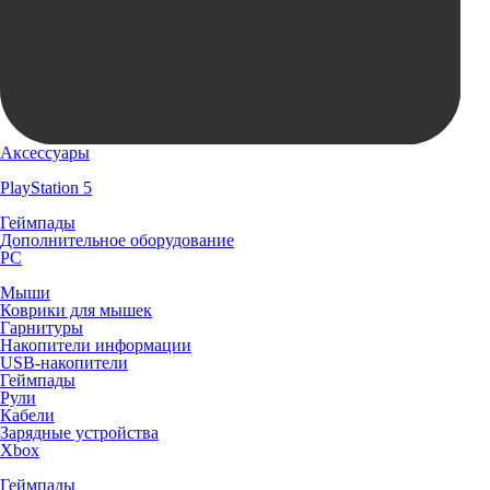
Аксессуары
PlayStation 5
Геймпады
Дополнительное оборудование
PC
Мыши
Коврики для мышек
Гарнитуры
Накопители информации
USB-накопители
Геймпады
Рули
Кабели
Зарядные устройства
Xbox
Геймпады