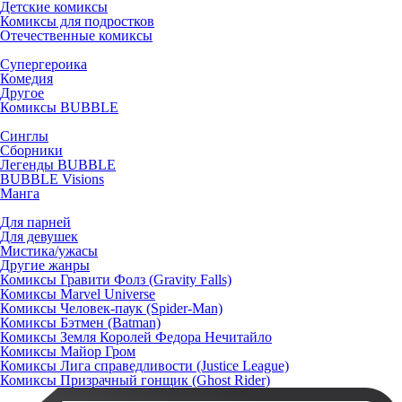
Детские комиксы
Комиксы для подростков
Отечественные комиксы
Супергероика
Комедия
Другое
Комиксы BUBBLE
Синглы
Сборники
Легенды BUBBLE
BUBBLE Visions
Манга
Для парней
Для девушек
Мистика/ужасы
Другие жанры
Комиксы Гравити Фолз (Gravity Falls)
Комиксы Marvel Universe
Комиксы Человек-паук (Spider-Man)
Комиксы Бэтмен (Batman)
Комиксы Земля Королей Федора Нечитайло
Комиксы Майор Гром
Комиксы Лига справедливости (Justice League)
Комиксы Призрачный гонщик (Ghost Rider)