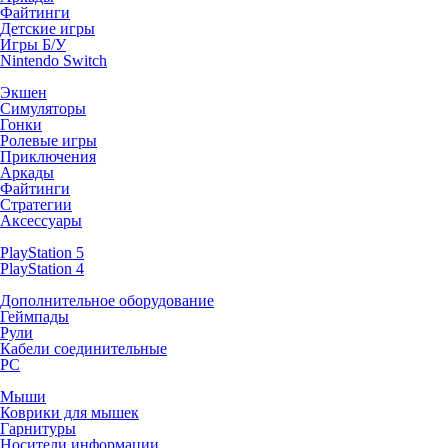
Файтинги
Детские игры
Игры Б/У
Nintendo Switch
Экшен
Симуляторы
Гонки
Ролевые игры
Приключения
Аркады
Файтинги
Стратегии
Аксессуары
PlayStation 5
PlayStation 4
Дополнительное оборудование
Геймпады
Рули
Кабели соединительные
PC
Мыши
Коврики для мышек
Гарнитуры
Носители информации