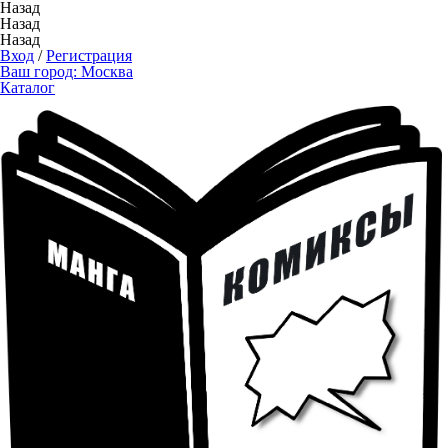
Назад
Назад
Назад
Вход
/
Регистрация
Ваш город:
Москва
Каталог