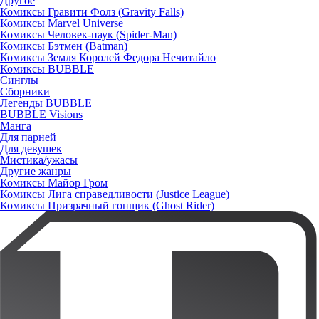
Другое
Комиксы Гравити Фолз (Gravity Falls)
Комиксы Marvel Universe
Комиксы Человек-паук (Spider-Man)
Комиксы Бэтмен (Batman)
Комиксы Земля Королей Федора Нечитайло
Комиксы BUBBLE
Синглы
Сборники
Легенды BUBBLE
BUBBLE Visions
Манга
Для парней
Для девушек
Мистика/ужасы
Другие жанры
Комиксы Майор Гром
Комиксы Лига справедливости (Justice League)
Комиксы Призрачный гонщик (Ghost Rider)