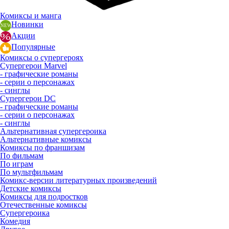
Комиксы и манга
Новинки
Акции
Популярные
Комиксы о супергероях
Супергерои Marvel
- графические романы
- серии о персонажах
- синглы
Супергерои DC
- графические романы
- серии о персонажах
- синглы
Альтернативная супергероика
Альтернативные комиксы
Комиксы по франшизам
По фильмам
По играм
По мультфильмам
Комикс-версии литературных произведений
Детские комиксы
Комиксы для подростков
Отечественные комиксы
Супергероика
Комедия