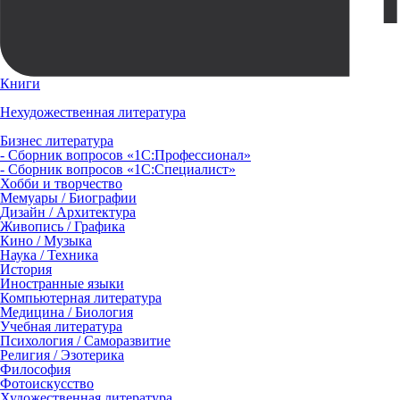
Книги
Нехудожественная литература
Бизнес литература
- Сборник вопросов «1С:Профессионал»
- Сборник вопросов «1С:Специалист»
Хобби и творчество
Мемуары / Биографии
Дизайн / Архитектура
Живопись / Графика
Кино / Музыка
Наука / Техника
История
Иностранные языки
Компьютерная литература
Медицина / Биология
Учебная литература
Психология / Саморазвитие
Религия / Эзотерика
Философия
Фотоискусство
Художественная литература