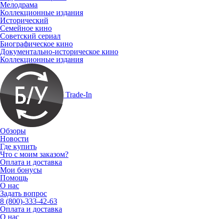
Мелодрама
Коллекционные издания
Исторический
Семейное кино
Советский сериал
Биографическое кино
Документально-историческое кино
Коллекционные издания
Trade-In
Обзоры
Новости
Где купить
Что с моим заказом?
Оплата и доставка
Мои бонусы
Помощь
О нас
Задать вопрос
8 (800)-333-42-63
Оплата и доставка
О нас