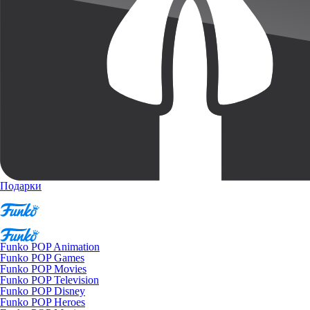
Подарки
Funko POP Animation
Funko POP Games
Funko POP Movies
Funko POP Television
Funko POP Disney
Funko POP Heroes