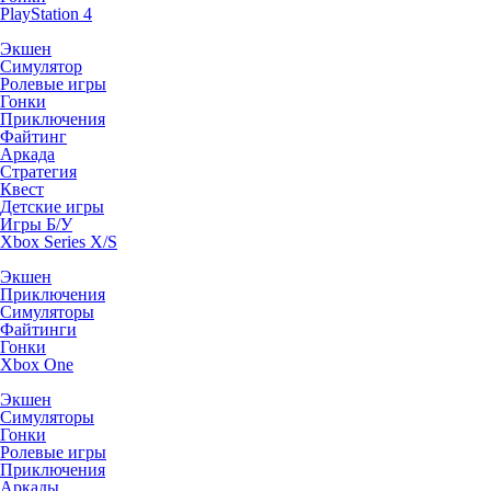
PlayStation 4
Экшен
Симулятор
Ролевые игры
Гонки
Приключения
Файтинг
Аркада
Стратегия
Квест
Детские игры
Игры Б/У
Xbox Series X/S
Экшен
Приключения
Симуляторы
Файтинги
Гонки
Xbox One
Экшен
Симуляторы
Гонки
Ролевые игры
Приключения
Аркады