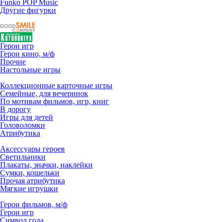
Funko POP Music
Другие фигурки
Герои игр
Герои кино, м/ф
Прочие
Настольные игры
Коллекционные карточные игры
Семейные, для вечеринок
По мотивам фильмов, игр, книг
В дорогу
Игры для детей
Головоломки
Атрибутика
Аксессуары героев
Светильники
Плакаты, значки, наклейки
Сумки, кошельки
Прочая атрибутика
Мягкие игрушки
Герои фильмов, м/ф
Герои игр
Символ года