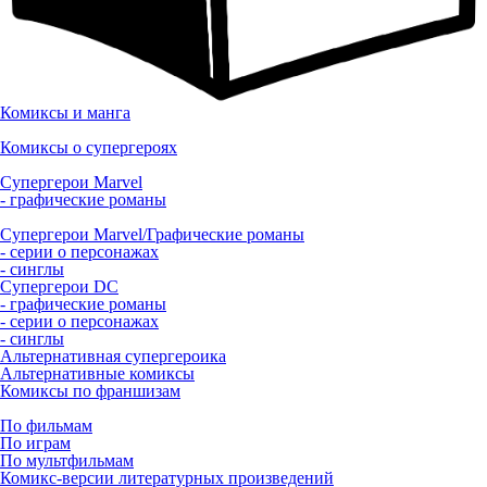
Комиксы и манга
Комиксы о супергероях
Супергерои Marvel
- графические романы
Супергерои Marvel/Графические романы
- серии о персонажах
- синглы
Супергерои DC
- графические романы
- серии о персонажах
- синглы
Альтернативная супергероика
Альтернативные комиксы
Комиксы по франшизам
По фильмам
По играм
По мультфильмам
Комикс-версии литературных произведений