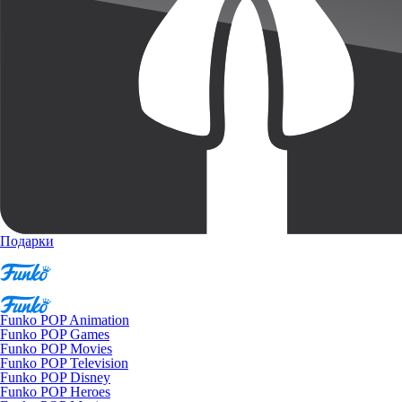
Подарки
Funko POP Animation
Funko POP Games
Funko POP Movies
Funko POP Television
Funko POP Disney
Funko POP Heroes