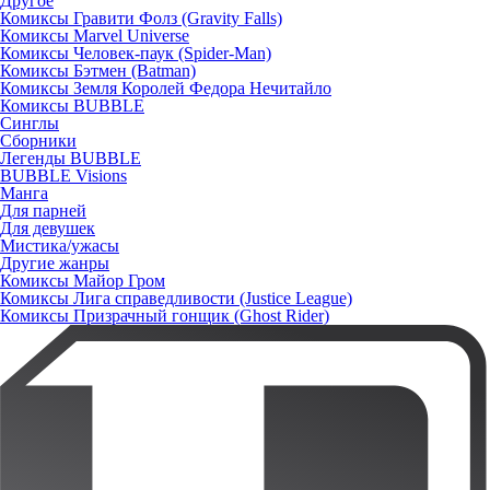
Другое
Комиксы Гравити Фолз (Gravity Falls)
Комиксы Marvel Universe
Комиксы Человек-паук (Spider-Man)
Комиксы Бэтмен (Batman)
Комиксы Земля Королей Федора Нечитайло
Комиксы BUBBLE
Синглы
Сборники
Легенды BUBBLE
BUBBLE Visions
Манга
Для парней
Для девушек
Мистика/ужасы
Другие жанры
Комиксы Майор Гром
Комиксы Лига справедливости (Justice League)
Комиксы Призрачный гонщик (Ghost Rider)