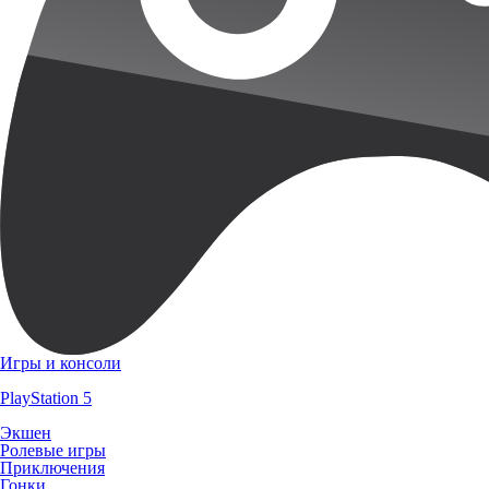
Игры и консоли
PlayStation 5
Экшен
Ролевые игры
Приключения
Гонки