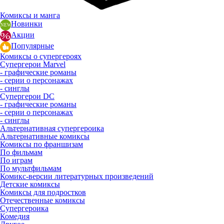
Комиксы и манга
Новинки
Акции
Популярные
Комиксы о супергероях
Супергерои Marvel
- графические романы
- серии о персонажах
- синглы
Супергерои DC
- графические романы
- серии о персонажах
- синглы
Альтернативная супергероика
Альтернативные комиксы
Комиксы по франшизам
По фильмам
По играм
По мультфильмам
Комикс-версии литературных произведений
Детские комиксы
Комиксы для подростков
Отечественные комиксы
Супергероика
Комедия