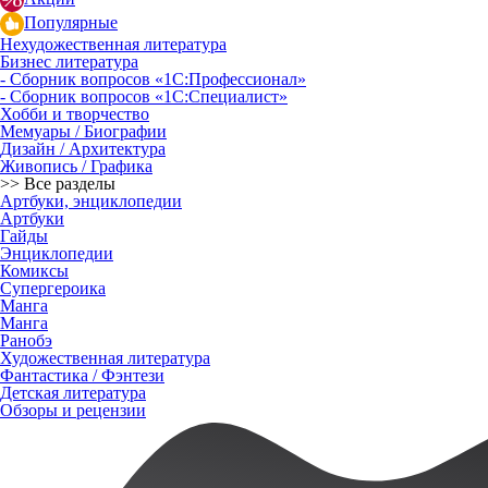
Популярные
Нехудожественная литература
Бизнес литература
- Сборник вопросов «1С:Профессионал»
- Сборник вопросов «1С:Специалист»
Хобби и творчество
Мемуары / Биографии
Дизайн / Архитектура
Живопись / Графика
>> Все разделы
Артбуки, энциклопедии
Артбуки
Гайды
Энциклопедии
Комиксы
Супергероика
Манга
Манга
Ранобэ
Художественная литература
Фантастика / Фэнтези
Детская литература
Обзоры и рецензии