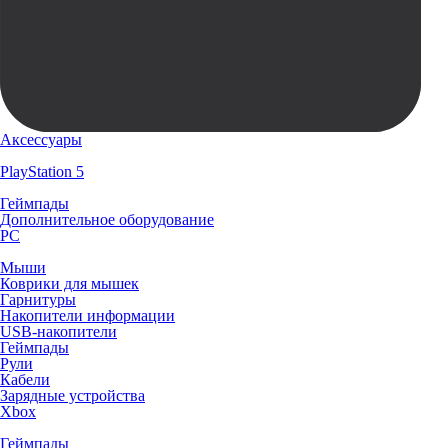
Аксессуары
PlayStation 5
Геймпады
Дополнительное оборудование
PC
Мыши
Коврики для мышек
Гарнитуры
Накопители информации
USB-накопители
Геймпады
Рули
Кабели
Зарядные устройства
Xbox
Геймпады