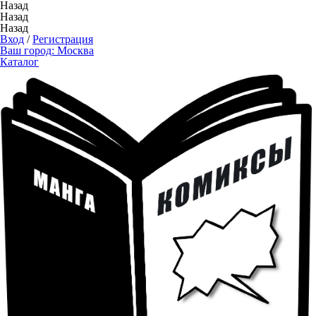
Назад
Назад
Назад
Вход
/
Регистрация
Ваш город:
Москва
Каталог