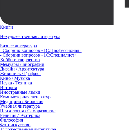
Книги
Нехудожественная литература
Бизнес литература
- Сборник вопросов «1С:Профессионал»
- Сборник вопросов «1С:Специалист»
Хобби и творчество
Мемуары / Биографии
Дизайн / Архитектура
Живопись / Графика
Кино / Музыка
Наука / Техника
История
Иностранные языки
Компьютерная литература
Медицина / Биология
Учебная литература
Психология / Саморазвитие
Религия / Эзотерика
Философия
Фотоискусство
Художественная литература