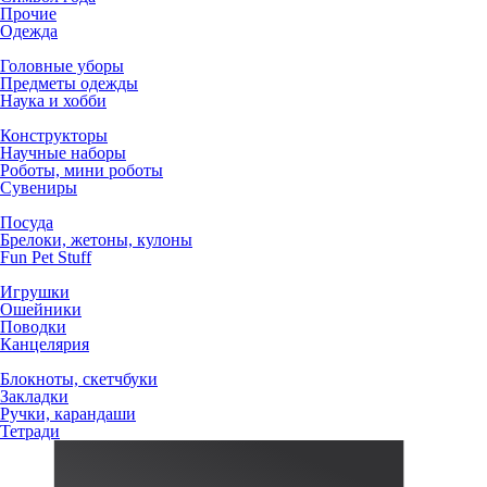
Прочие
Одежда
Головные уборы
Предметы одежды
Наука и хобби
Конструкторы
Научные наборы
Роботы, мини роботы
Сувениры
Посуда
Брелоки, жетоны, кулоны
Fun Pet Stuff
Игрушки
Ошейники
Поводки
Канцелярия
Блокноты, скетчбуки
Закладки
Ручки, карандаши
Тетради