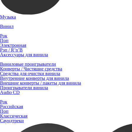
Музыка
Винил
Рок
Поп
Электронная
Рэп / R’n’B
Аксессуары для винила
Виниловые проигрыватели
Конверты / Чистящие средства
Средства для очистки винила
Внутренние конверты для винила
Внешние конверты / пакеты для винила
Проигрыватели винила
Audio CD
Рок
Российская
Поп
Классическая
Саундтреки