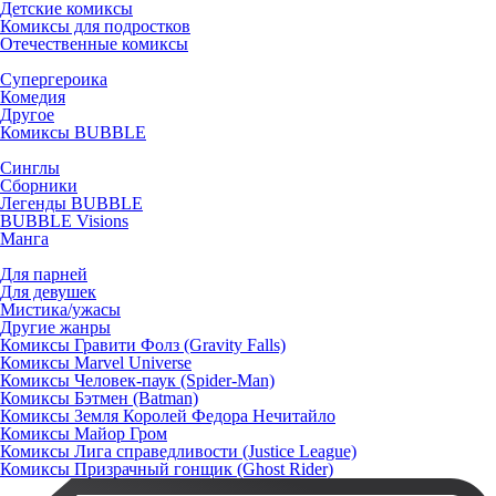
Детские комиксы
Комиксы для подростков
Отечественные комиксы
Супергероика
Комедия
Другое
Комиксы BUBBLE
Синглы
Сборники
Легенды BUBBLE
BUBBLE Visions
Манга
Для парней
Для девушек
Мистика/ужасы
Другие жанры
Комиксы Гравити Фолз (Gravity Falls)
Комиксы Marvel Universe
Комиксы Человек-паук (Spider-Man)
Комиксы Бэтмен (Batman)
Комиксы Земля Королей Федора Нечитайло
Комиксы Майор Гром
Комиксы Лига справедливости (Justice League)
Комиксы Призрачный гонщик (Ghost Rider)