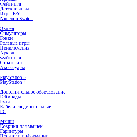
Файтинги
Детские игры
Игры Б/У
Nintendo Switch
Экшен
Симуляторы
Гонки
Ролевые игры
Приключения
Аркады
Файтинги
Стратегии
Аксессуары
PlayStation 5
PlayStation 4
Дополнительное оборудование
Геймпады
Рули
Кабели соединительные
PC
Мыши
Коврики для мышек
Гарнитуры
Носители информации