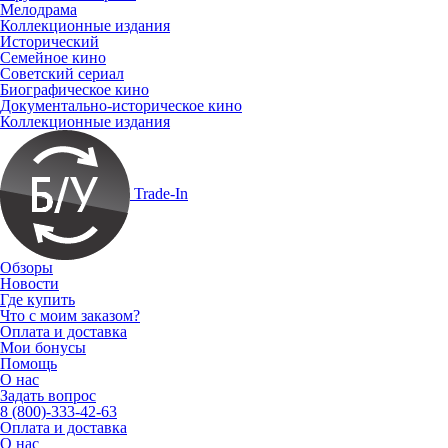
Мелодрама
Коллекционные издания
Исторический
Семейное кино
Советский сериал
Биографическое кино
Документально-историческое кино
Коллекционные издания
Trade-In
Обзоры
Новости
Где купить
Что с моим заказом?
Оплата и доставка
Мои бонусы
Помощь
О нас
Задать вопрос
8 (800)-333-42-63
Оплата и доставка
О нас