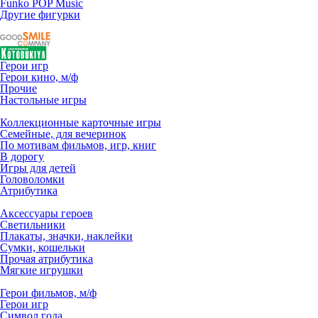
Funko POP Music
Другие фигурки
Герои игр
Герои кино, м/ф
Прочие
Настольные игры
Коллекционные карточные игры
Семейные, для вечеринок
По мотивам фильмов, игр, книг
В дорогу
Игры для детей
Головоломки
Атрибутика
Аксессуары героев
Светильники
Плакаты, значки, наклейки
Сумки, кошельки
Прочая атрибутика
Мягкие игрушки
Герои фильмов, м/ф
Герои игр
Символ года