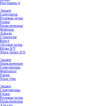
PlayStation 4
Экшен
Симулятор
Ролевые игры
Гонки
Приключения
Файтинг
Аркада
Стратегия
Квест
Детские игры
Игры Б/У
Xbox Series X/S
Экшен
Приключения
Симуляторы
Файтинги
Гонки
Xbox One
Экшен
Симуляторы
Гонки
Ролевые игры
Приключения
Аркады