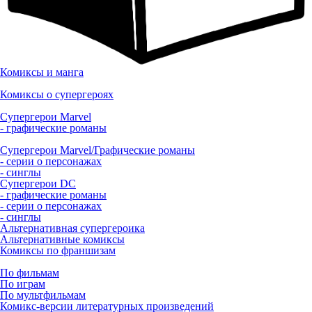
Комиксы и манга
Комиксы о супергероях
Супергерои Marvel
- графические романы
Супергерои Marvel/Графические романы
- серии о персонажах
- синглы
Супергерои DC
- графические романы
- серии о персонажах
- синглы
Альтернативная супергероика
Альтернативные комиксы
Комиксы по франшизам
По фильмам
По играм
По мультфильмам
Комикс-версии литературных произведений