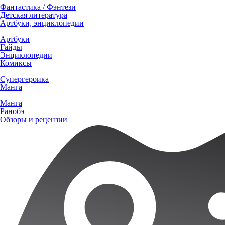
Фантастика / Фэнтези
Детская литература
Артбуки, энциклопедии
Артбуки
Гайды
Энциклопедии
Комиксы
Супергероика
Манга
Манга
Ранобэ
Обзоры и рецензии