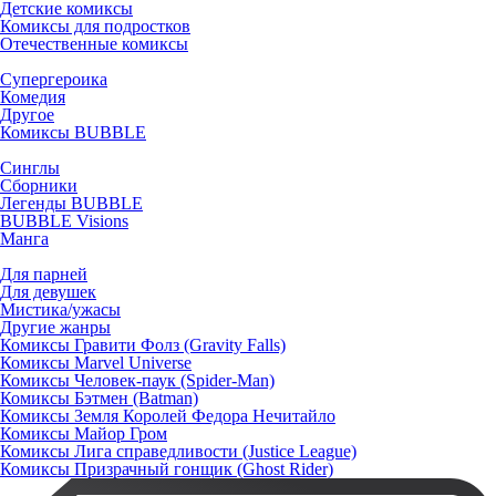
Детские комиксы
Комиксы для подростков
Отечественные комиксы
Супергероика
Комедия
Другое
Комиксы BUBBLE
Синглы
Сборники
Легенды BUBBLE
BUBBLE Visions
Манга
Для парней
Для девушек
Мистика/ужасы
Другие жанры
Комиксы Гравити Фолз (Gravity Falls)
Комиксы Marvel Universe
Комиксы Человек-паук (Spider-Man)
Комиксы Бэтмен (Batman)
Комиксы Земля Королей Федора Нечитайло
Комиксы Майор Гром
Комиксы Лига справедливости (Justice League)
Комиксы Призрачный гонщик (Ghost Rider)