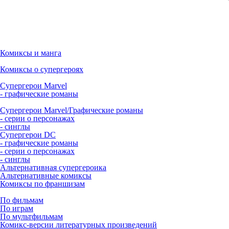
Комиксы и манга
Комиксы о супергероях
Супергерои Marvel
- графические романы
Супергерои Marvel/Графические романы
- серии о персонажах
- синглы
Супергерои DC
- графические романы
- серии о персонажах
- синглы
Альтернативная супергероика
Альтернативные комиксы
Комиксы по франшизам
По фильмам
По играм
По мультфильмам
Комикс-версии литературных произведений