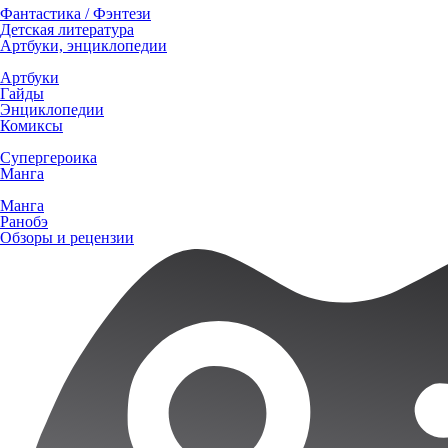
Фантастика / Фэнтези
Детская литература
Артбуки, энциклопедии
Артбуки
Гайды
Энциклопедии
Комиксы
Супергероика
Манга
Манга
Ранобэ
Обзоры и рецензии