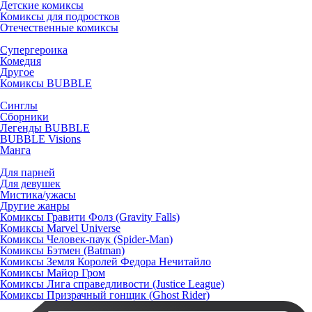
Детские комиксы
Комиксы для подростков
Отечественные комиксы
Супергероика
Комедия
Другое
Комиксы BUBBLE
Синглы
Сборники
Легенды BUBBLE
BUBBLE Visions
Манга
Для парней
Для девушек
Мистика/ужасы
Другие жанры
Комиксы Гравити Фолз (Gravity Falls)
Комиксы Marvel Universe
Комиксы Человек-паук (Spider-Man)
Комиксы Бэтмен (Batman)
Комиксы Земля Королей Федора Нечитайло
Комиксы Майор Гром
Комиксы Лига справедливости (Justice League)
Комиксы Призрачный гонщик (Ghost Rider)