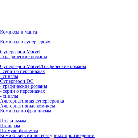
Комиксы и манга
Комиксы о супергероях
Супергерои Marvel
- графические романы
Супергерои Marvel/Графические романы
- серии о персонажах
- синглы
Супергерои DC
- графические романы
- серии о персонажах
- синглы
Альтернативная супергероика
Альтернативные комиксы
Комиксы по франшизам
По фильмам
По играм
По мультфильмам
Комикс-версии литературных произведений