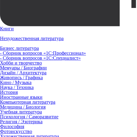
Книги
Нехудожественная литература
Бизнес литература
- Сборник вопросов «1С:Профессионал»
- Сборник вопросов «1С:Специалист»
Хобби и творчество
Мемуары / Биографии
Дизайн / Архитектура
Живопись / Графика
Кино / Музыка
Наука / Техника
История
Иностранные языки
Компьютерная литература
Медицина / Биология
Учебная литература
Психология / Саморазвитие
Религия / Эзотерика
Философия
Фотоискусство
Художественная литература