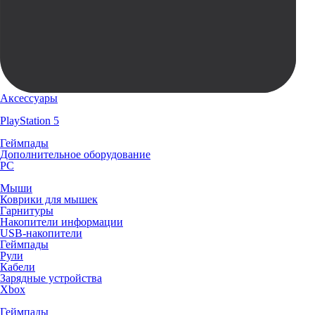
Аксессуары
PlayStation 5
Геймпады
Дополнительное оборудование
PC
Мыши
Коврики для мышек
Гарнитуры
Накопители информации
USB-накопители
Геймпады
Рули
Кабели
Зарядные устройства
Xbox
Геймпады