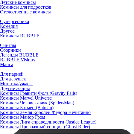
Детские комиксы
Комиксы для подростков
Отечественные комиксы
Супергероика
Комедия
Другое
Комиксы BUBBLE
Синглы
Сборники
Легенды BUBBLE
BUBBLE Visions
Манга
Для парней
Для девушек
Мистика/ужасы
Другие жанры
Комиксы Гравити Фолз (Gravity Falls)
Комиксы Marvel Universe
Комиксы Человек-паук (Spider-Man)
Комиксы Бэтмен (Batman)
Комиксы Земля Королей Федора Нечитайло
Комиксы Майор Гром
Комиксы Лига справедливости (Justice League)
Комиксы Призрачный гонщик (Ghost Rider)