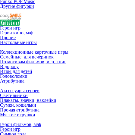
Funko POP Music
Другие фигурки
Герои игр
Герои кино, м/ф
Прочие
Настольные игры
Коллекционные карточные игры
Семейные, для вечеринок
По мотивам фильмов, игр, книг
В дорогу
Игры для детей
Головоломки
Атрибутика
Аксессуары героев
Светильники
Плакаты, значки, наклейки
Сумки, кошельки
Прочая атрибутика
Мягкие игрушки
Герои фильмов, м/ф
Герои игр
Символ года