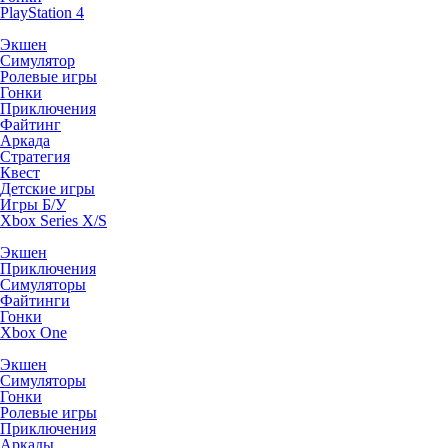
PlayStation 4
Экшен
Симулятор
Ролевые игры
Гонки
Приключения
Файтинг
Аркада
Стратегия
Квест
Детские игры
Игры Б/У
Xbox Series X/S
Экшен
Приключения
Симуляторы
Файтинги
Гонки
Xbox One
Экшен
Симуляторы
Гонки
Ролевые игры
Приключения
Аркады