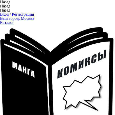
Назад
Назад
Назад
Вход
/
Регистрация
Ваш город:
Москва
Каталог