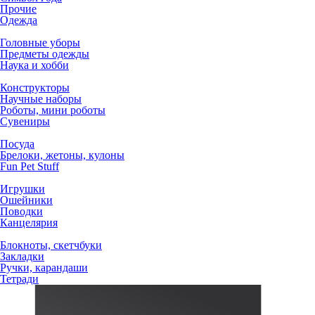
Прочие
Одежда
Головные уборы
Предметы одежды
Наука и хобби
Конструкторы
Научные наборы
Роботы, мини роботы
Сувениры
Посуда
Брелоки, жетоны, кулоны
Fun Pet Stuff
Игрушки
Ошейники
Поводки
Канцелярия
Блокноты, скетчбуки
Закладки
Ручки, карандаши
Тетради