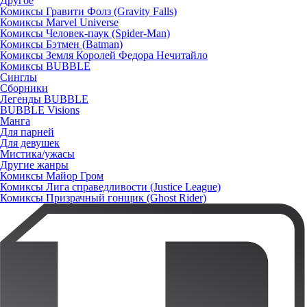
Другое
Комиксы Гравити Фолз (Gravity Falls)
Комиксы Marvel Universe
Комиксы Человек-паук (Spider-Man)
Комиксы Бэтмен (Batman)
Комиксы Земля Королей Федора Нечитайло
Комиксы BUBBLE
Синглы
Сборники
Легенды BUBBLE
BUBBLE Visions
Манга
Для парней
Для девушек
Мистика/ужасы
Другие жанры
Комиксы Майор Гром
Комиксы Лига справедливости (Justice League)
Комиксы Призрачный гонщик (Ghost Rider)