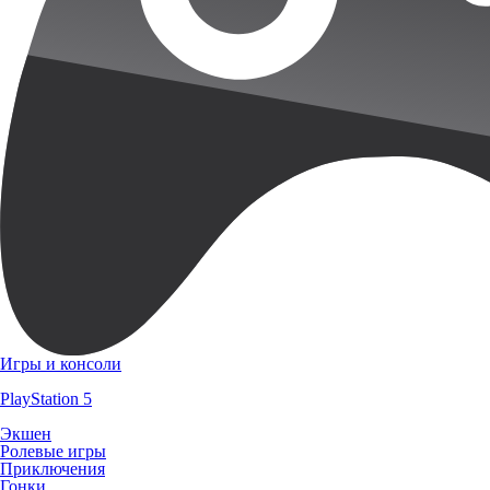
Игры и консоли
PlayStation 5
Экшен
Ролевые игры
Приключения
Гонки