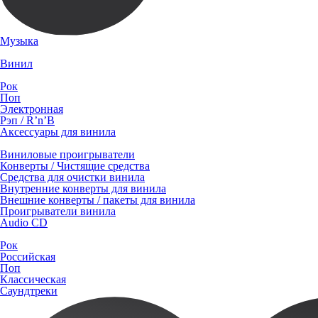
Музыка
Винил
Рок
Поп
Электронная
Рэп / R’n’B
Аксессуары для винила
Виниловые проигрыватели
Конверты / Чистящие средства
Средства для очистки винила
Внутренние конверты для винила
Внешние конверты / пакеты для винила
Проигрыватели винила
Audio CD
Рок
Российская
Поп
Классическая
Саундтреки