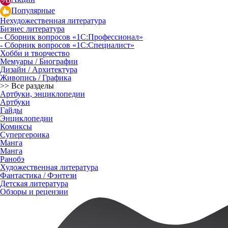
Популярные
Нехудожественная литература
Бизнес литература
- Сборник вопросов «1С:Профессионал»
- Сборник вопросов «1С:Специалист»
Хобби и творчество
Мемуары / Биографии
Дизайн / Архитектура
Живопись / Графика
>> Все разделы
Артбуки, энциклопедии
Артбуки
Гайды
Энциклопедии
Комиксы
Супергероика
Манга
Манга
Ранобэ
Художественная литература
Фантастика / Фэнтези
Детская литература
Обзоры и рецензии