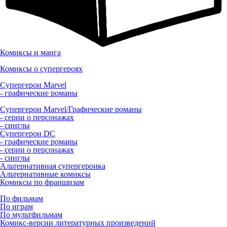
Комиксы и манга
Комиксы о супергероях
Супергерои Marvel
- графические романы
Супергерои Marvel/Графические романы
- серии о персонажах
- синглы
Супергерои DC
- графические романы
- серии о персонажах
- синглы
Альтернативная супергероика
Альтернативные комиксы
Комиксы по франшизам
По фильмам
По играм
По мультфильмам
Комикс-версии литературных произведений