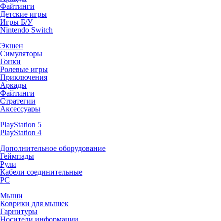
Файтинги
Детские игры
Игры Б/У
Nintendo Switch
Экшен
Симуляторы
Гонки
Ролевые игры
Приключения
Аркады
Файтинги
Стратегии
Аксессуары
PlayStation 5
PlayStation 4
Дополнительное оборудование
Геймпады
Рули
Кабели соединительные
PC
Мыши
Коврики для мышек
Гарнитуры
Носители информации