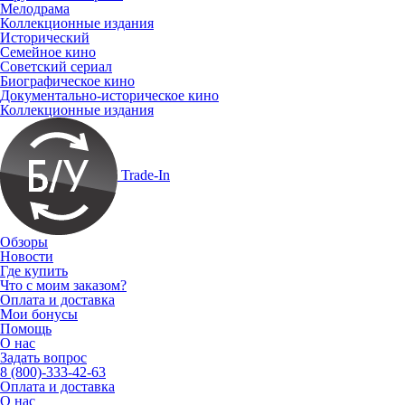
Мелодрама
Коллекционные издания
Исторический
Семейное кино
Советский сериал
Биографическое кино
Документально-историческое кино
Коллекционные издания
Trade-In
Обзоры
Новости
Где купить
Что с моим заказом?
Оплата и доставка
Мои бонусы
Помощь
О нас
Задать вопрос
8 (800)-333-42-63
Оплата и доставка
О нас