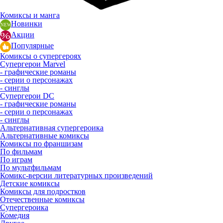
Комиксы и манга
Новинки
Акции
Популярные
Комиксы о супергероях
Супергерои Marvel
- графические романы
- серии о персонажах
- синглы
Супергерои DC
- графические романы
- серии о персонажах
- синглы
Альтернативная супергероика
Альтернативные комиксы
Комиксы по франшизам
По фильмам
По играм
По мультфильмам
Комикс-версии литературных произведений
Детские комиксы
Комиксы для подростков
Отечественные комиксы
Супергероика
Комедия