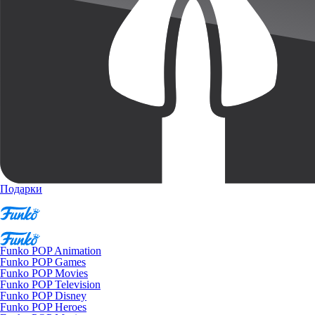
Подарки
Funko POP Animation
Funko POP Games
Funko POP Movies
Funko POP Television
Funko POP Disney
Funko POP Heroes