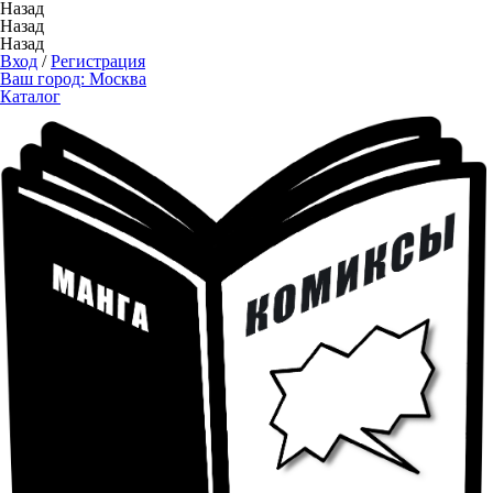
Назад
Назад
Назад
Вход
/
Регистрация
Ваш город:
Москва
Каталог