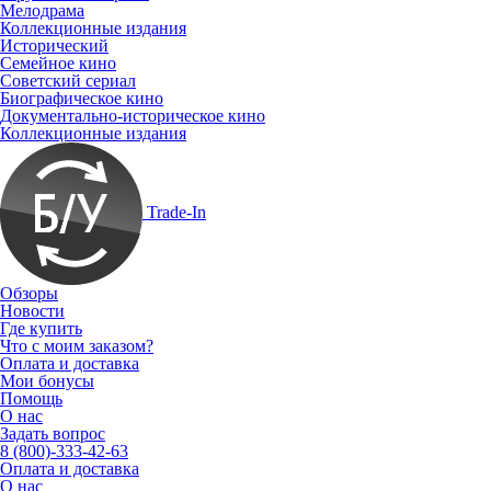
Мелодрама
Коллекционные издания
Исторический
Семейное кино
Советский сериал
Биографическое кино
Документально-историческое кино
Коллекционные издания
Trade-In
Обзоры
Новости
Где купить
Что с моим заказом?
Оплата и доставка
Мои бонусы
Помощь
О нас
Задать вопрос
8 (800)-333-42-63
Оплата и доставка
О нас