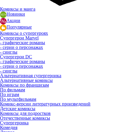
Комиксы и манга
Новинки
Акции
Популярные
Комиксы о супергероях
Супергерои Marvel
- графические романы
- серии о персонажах
- синглы
Супергерои DC
- графические романы
- серии о персонажах
- синглы
Альтернативная супергероика
Альтернативные комиксы
Комиксы по франшизам
По фильмам
По играм
По мультфильмам
Комикс-версии литературных произведений
Детские комиксы
Комиксы для подростков
Отечественные комиксы
Супергероика
Комедия