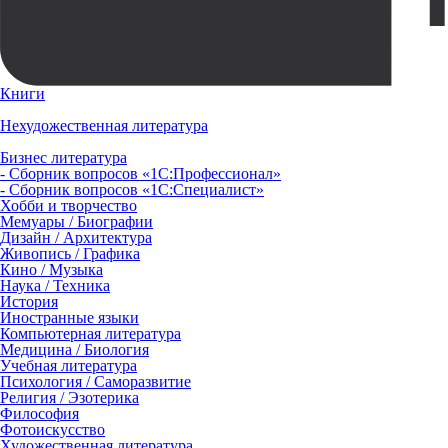
Книги
Нехудожественная литература
Бизнес литература
- Сборник вопросов «1С:Профессионал»
- Сборник вопросов «1С:Специалист»
Хобби и творчество
Мемуары / Биографии
Дизайн / Архитектура
Живопись / Графика
Кино / Музыка
Наука / Техника
История
Иностранные языки
Компьютерная литература
Медицина / Биология
Учебная литература
Психология / Саморазвитие
Религия / Эзотерика
Философия
Фотоискусство
Художественная литература