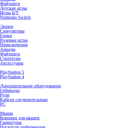
Файтинги
Детские игры
Игры Б/У
Nintendo Switch
Экшен
Симуляторы
Гонки
Ролевые игры
Приключения
Аркады
Файтинги
Стратегии
Аксессуары
PlayStation 5
PlayStation 4
Дополнительное оборудование
Геймпады
Рули
Кабели соединительные
PC
Мыши
Коврики для мышек
Гарнитуры
Носители информации