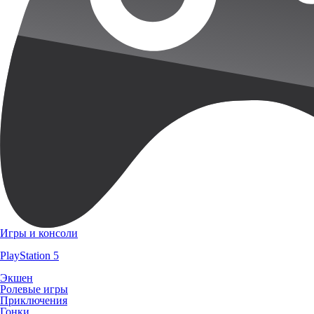
Игры и консоли
PlayStation 5
Экшен
Ролевые игры
Приключения
Гонки