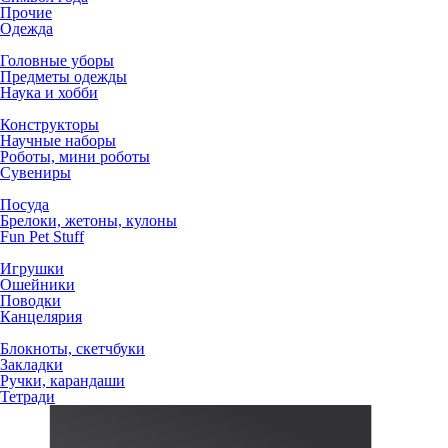
Прочие
Одежда
Головные уборы
Предметы одежды
Наука и хобби
Конструкторы
Научные наборы
Роботы, мини роботы
Сувениры
Посуда
Брелоки, жетоны, кулоны
Fun Pet Stuff
Игрушки
Ошейники
Поводки
Канцелярия
Блокноты, скетчбуки
Закладки
Ручки, карандаши
Тетради