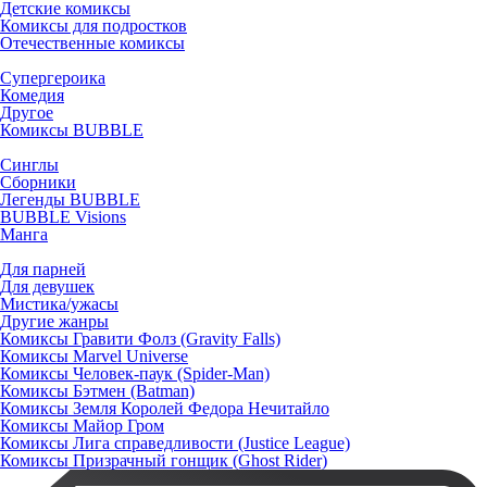
Детские комиксы
Комиксы для подростков
Отечественные комиксы
Супергероика
Комедия
Другое
Комиксы BUBBLE
Синглы
Сборники
Легенды BUBBLE
BUBBLE Visions
Манга
Для парней
Для девушек
Мистика/ужасы
Другие жанры
Комиксы Гравити Фолз (Gravity Falls)
Комиксы Marvel Universe
Комиксы Человек-паук (Spider-Man)
Комиксы Бэтмен (Batman)
Комиксы Земля Королей Федора Нечитайло
Комиксы Майор Гром
Комиксы Лига справедливости (Justice League)
Комиксы Призрачный гонщик (Ghost Rider)