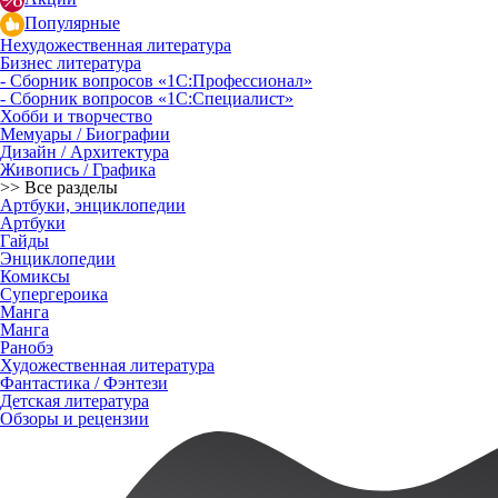
Популярные
Нехудожественная литература
Бизнес литература
- Сборник вопросов «1С:Профессионал»
- Сборник вопросов «1С:Специалист»
Хобби и творчество
Мемуары / Биографии
Дизайн / Архитектура
Живопись / Графика
>> Все разделы
Артбуки, энциклопедии
Артбуки
Гайды
Энциклопедии
Комиксы
Супергероика
Манга
Манга
Ранобэ
Художественная литература
Фантастика / Фэнтези
Детская литература
Обзоры и рецензии