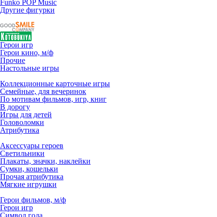
Funko POP Music
Другие фигурки
Герои игр
Герои кино, м/ф
Прочие
Настольные игры
Коллекционные карточные игры
Семейные, для вечеринок
По мотивам фильмов, игр, книг
В дорогу
Игры для детей
Головоломки
Атрибутика
Аксессуары героев
Светильники
Плакаты, значки, наклейки
Сумки, кошельки
Прочая атрибутика
Мягкие игрушки
Герои фильмов, м/ф
Герои игр
Символ года