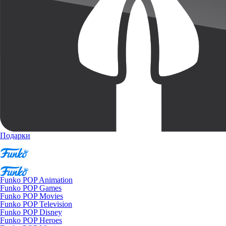
Подарки
Funko POP Animation
Funko POP Games
Funko POP Movies
Funko POP Television
Funko POP Disney
Funko POP Heroes