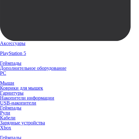
Аксессуары
PlayStation 5
Геймпады
Дополнительное оборудование
PC
Мыши
Коврики для мышек
Гарнитуры
Накопители информации
USB-накопители
Геймпады
Рули
Кабели
Зарядные устройства
Xbox
Геймпады