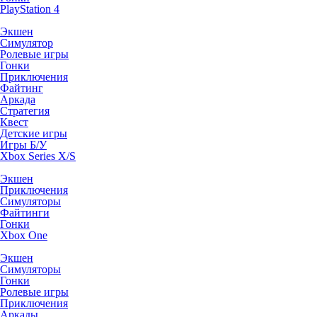
PlayStation 4
Экшен
Симулятор
Ролевые игры
Гонки
Приключения
Файтинг
Аркада
Стратегия
Квест
Детские игры
Игры Б/У
Xbox Series X/S
Экшен
Приключения
Симуляторы
Файтинги
Гонки
Xbox One
Экшен
Симуляторы
Гонки
Ролевые игры
Приключения
Аркады