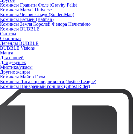
Другое
Комиксы Гравити Фолз (Gravity Falls)
Комиксы Marvel Universe
Комиксы Человек-паук (Spider-Man)
Комиксы Бэтмен (Batman)
Комиксы Земля Королей Федора Нечитайло
Комиксы BUBBLE
Синглы
Сборники
Легенды BUBBLE
BUBBLE Visions
Манга
Для парней
Для девушек
Мистика/ужасы
Другие жанры
Комиксы Майор Гром
Комиксы Лига справедливости (Justice League)
Комиксы Призрачный гонщик (Ghost Rider)