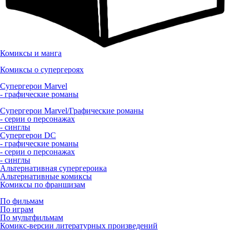
Комиксы и манга
Комиксы о супергероях
Супергерои Marvel
- графические романы
Супергерои Marvel/Графические романы
- серии о персонажах
- синглы
Супергерои DC
- графические романы
- серии о персонажах
- синглы
Альтернативная супергероика
Альтернативные комиксы
Комиксы по франшизам
По фильмам
По играм
По мультфильмам
Комикс-версии литературных произведений