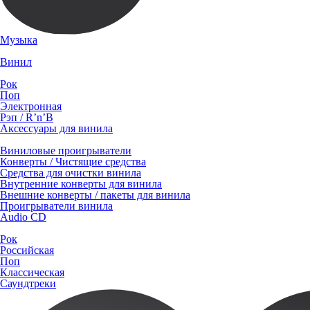
Музыка
Винил
Рок
Поп
Электронная
Рэп / R’n’B
Аксессуары для винила
Виниловые проигрыватели
Конверты / Чистящие средства
Средства для очистки винила
Внутренние конверты для винила
Внешние конверты / пакеты для винила
Проигрыватели винила
Audio CD
Рок
Российская
Поп
Классическая
Саундтреки