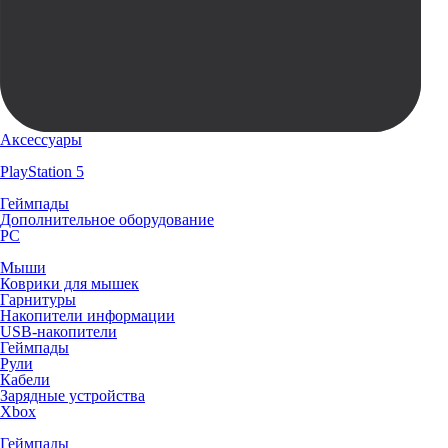
Аксессуары
PlayStation 5
Геймпады
Дополнительное оборудование
PC
Мыши
Коврики для мышек
Гарнитуры
Накопители информации
USB-накопители
Геймпады
Рули
Кабели
Зарядные устройства
Xbox
Геймпады