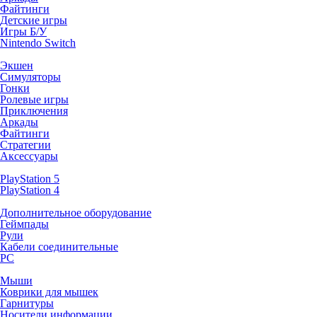
Файтинги
Детские игры
Игры Б/У
Nintendo Switch
Экшен
Симуляторы
Гонки
Ролевые игры
Приключения
Аркады
Файтинги
Стратегии
Аксессуары
PlayStation 5
PlayStation 4
Дополнительное оборудование
Геймпады
Рули
Кабели соединительные
PC
Мыши
Коврики для мышек
Гарнитуры
Носители информации