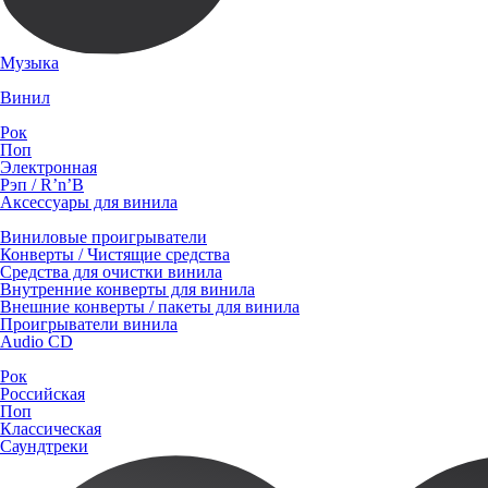
Музыка
Винил
Рок
Поп
Электронная
Рэп / R’n’B
Аксессуары для винила
Виниловые проигрыватели
Конверты / Чистящие средства
Средства для очистки винила
Внутренние конверты для винила
Внешние конверты / пакеты для винила
Проигрыватели винила
Audio CD
Рок
Российская
Поп
Классическая
Саундтреки