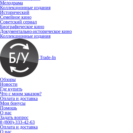
Мелодрама
Коллекционные издания
Исторический
Семейное кино
Советский сериал
Биографическое кино
Документально-историческое кино
Коллекционные издания
Trade-In
Обзоры
Новости
Где купить
Что с моим заказом?
Оплата и доставка
Мои бонусы
Помощь
О нас
Задать вопрос
8 (800)-333-42-63
Оплата и доставка
О нас