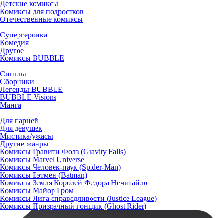
Детские комиксы
Комиксы для подростков
Отечественные комиксы
Супергероика
Комедия
Другое
Комиксы BUBBLE
Синглы
Сборники
Легенды BUBBLE
BUBBLE Visions
Манга
Для парней
Для девушек
Мистика/ужасы
Другие жанры
Комиксы Гравити Фолз (Gravity Falls)
Комиксы Marvel Universe
Комиксы Человек-паук (Spider-Man)
Комиксы Бэтмен (Batman)
Комиксы Земля Королей Федора Нечитайло
Комиксы Майор Гром
Комиксы Лига справедливости (Justice League)
Комиксы Призрачный гонщик (Ghost Rider)