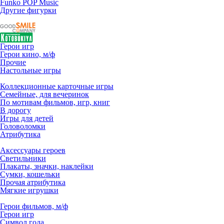
Funko POP Music
Другие фигурки
Герои игр
Герои кино, м/ф
Прочие
Настольные игры
Коллекционные карточные игры
Семейные, для вечеринок
По мотивам фильмов, игр, книг
В дорогу
Игры для детей
Головоломки
Атрибутика
Аксессуары героев
Светильники
Плакаты, значки, наклейки
Сумки, кошельки
Прочая атрибутика
Мягкие игрушки
Герои фильмов, м/ф
Герои игр
Символ года