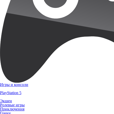
Игры и консоли
PlayStation 5
Экшен
Ролевые игры
Приключения
Гонки