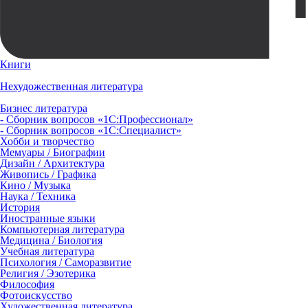
Книги
Нехудожественная литература
Бизнес литература
- Сборник вопросов «1С:Профессионал»
- Сборник вопросов «1С:Специалист»
Хобби и творчество
Мемуары / Биографии
Дизайн / Архитектура
Живопись / Графика
Кино / Музыка
Наука / Техника
История
Иностранные языки
Компьютерная литература
Медицина / Биология
Учебная литература
Психология / Саморазвитие
Религия / Эзотерика
Философия
Фотоискусство
Художественная литература