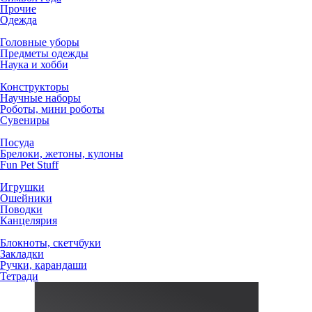
Прочие
Одежда
Головные уборы
Предметы одежды
Наука и хобби
Конструкторы
Научные наборы
Роботы, мини роботы
Сувениры
Посуда
Брелоки, жетоны, кулоны
Fun Pet Stuff
Игрушки
Ошейники
Поводки
Канцелярия
Блокноты, скетчбуки
Закладки
Ручки, карандаши
Тетради