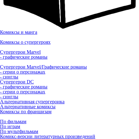
Комиксы и манга
Комиксы о супергероях
Супергерои Marvel
- графические романы
Супергерои Marvel/Графические романы
- серии о персонажах
- синглы
Супергерои DC
- графические романы
- серии о персонажах
- синглы
Альтернативная супергероика
Альтернативные комиксы
Комиксы по франшизам
По фильмам
По играм
По мультфильмам
Комикс-версии литературных произведений