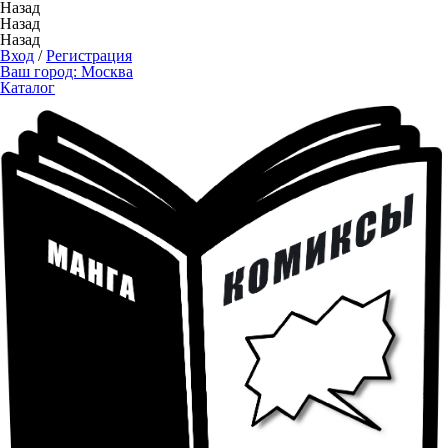
Назад
Назад
Назад
Вход
/
Регистрация
Ваш город:
Москва
Каталог