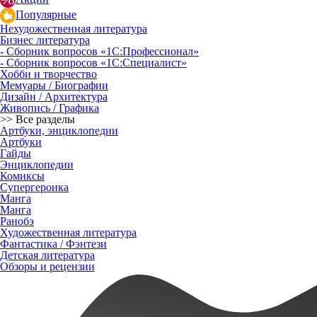
Популярные
Нехудожественная литература
Бизнес литература
- Сборник вопросов «1С:Профессионал»
- Сборник вопросов «1С:Специалист»
Хобби и творчество
Мемуары / Биографии
Дизайн / Архитектура
Живопись / Графика
>> Все разделы
Артбуки, энциклопедии
Артбуки
Гайды
Энциклопедии
Комиксы
Супергероика
Манга
Манга
Ранобэ
Художественная литература
Фантастика / Фэнтези
Детская литература
Обзоры и рецензии