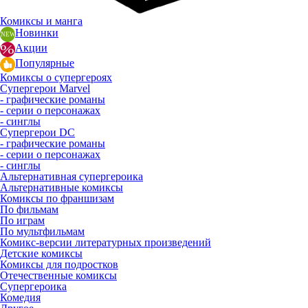
Комиксы и манга
Новинки
Акции
Популярные
Комиксы о супергероях
Супергерои Marvel
- графические романы
- серии о персонажах
- синглы
Супергерои DC
- графические романы
- серии о персонажах
- синглы
Альтернативная супергероика
Альтернативные комиксы
Комиксы по франшизам
По фильмам
По играм
По мультфильмам
Комикс-версии литературных произведений
Детские комиксы
Комиксы для подростков
Отечественные комиксы
Супергероика
Комедия