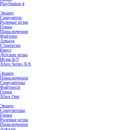
PlayStation 4
Экшен
Симулятор
Ролевые игры
Гонки
Приключения
Файтинг
Аркада
Стратегия
Квест
Детские игры
Игры Б/У
Xbox Series X/S
Экшен
Приключения
Симуляторы
Файтинги
Гонки
Xbox One
Экшен
Симуляторы
Гонки
Ролевые игры
Приключения
Аркады