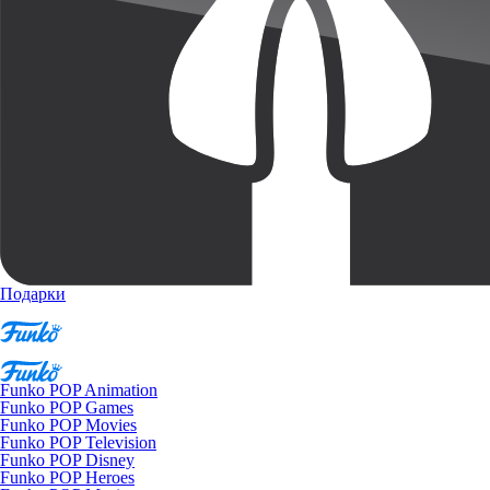
Подарки
Funko POP Animation
Funko POP Games
Funko POP Movies
Funko POP Television
Funko POP Disney
Funko POP Heroes