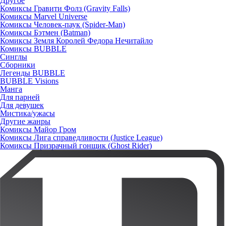
Другое
Комиксы Гравити Фолз (Gravity Falls)
Комиксы Marvel Universe
Комиксы Человек-паук (Spider-Man)
Комиксы Бэтмен (Batman)
Комиксы Земля Королей Федора Нечитайло
Комиксы BUBBLE
Синглы
Сборники
Легенды BUBBLE
BUBBLE Visions
Манга
Для парней
Для девушек
Мистика/ужасы
Другие жанры
Комиксы Майор Гром
Комиксы Лига справедливости (Justice League)
Комиксы Призрачный гонщик (Ghost Rider)