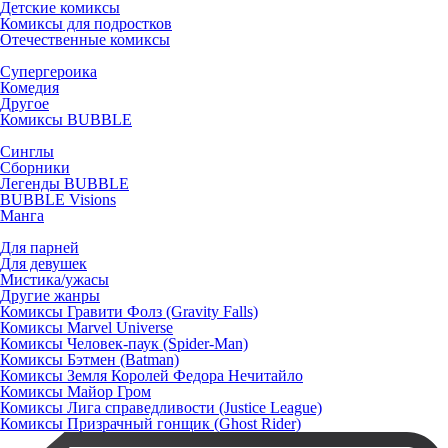
Детские комиксы
Комиксы для подростков
Отечественные комиксы
Супергероика
Комедия
Другое
Комиксы BUBBLE
Синглы
Сборники
Легенды BUBBLE
BUBBLE Visions
Манга
Для парней
Для девушек
Мистика/ужасы
Другие жанры
Комиксы Гравити Фолз (Gravity Falls)
Комиксы Marvel Universe
Комиксы Человек-паук (Spider-Man)
Комиксы Бэтмен (Batman)
Комиксы Земля Королей Федора Нечитайло
Комиксы Майор Гром
Комиксы Лига справедливости (Justice League)
Комиксы Призрачный гонщик (Ghost Rider)