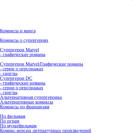
Комиксы и манга
Комиксы о супергероях
Супергерои Marvel
- графические романы
Супергерои Marvel/Графические романы
- серии о персонажах
- синглы
Супергерои DC
- графические романы
- серии о персонажах
- синглы
Альтернативная супергероика
Альтернативные комиксы
Комиксы по франшизам
По фильмам
По играм
По мультфильмам
Комикс-версии литературных произведений