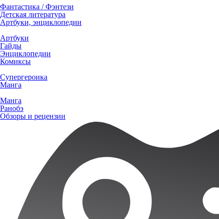
Фантастика / Фэнтези
Детская литература
Артбуки, энциклопедии
Артбуки
Гайды
Энциклопедии
Комиксы
Супергероика
Манга
Манга
Ранобэ
Обзоры и рецензии