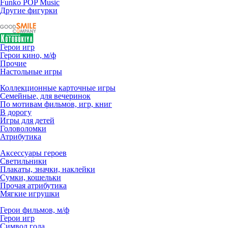
Funko POP Music
Другие фигурки
Герои игр
Герои кино, м/ф
Прочие
Настольные игры
Коллекционные карточные игры
Семейные, для вечеринок
По мотивам фильмов, игр, книг
В дорогу
Игры для детей
Головоломки
Атрибутика
Аксессуары героев
Светильники
Плакаты, значки, наклейки
Сумки, кошельки
Прочая атрибутика
Мягкие игрушки
Герои фильмов, м/ф
Герои игр
Символ года