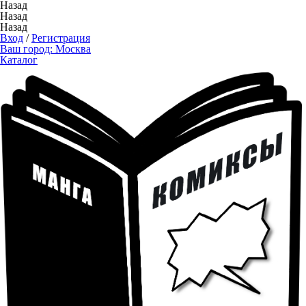
Назад
Назад
Назад
Вход
/
Регистрация
Ваш город:
Москва
Каталог