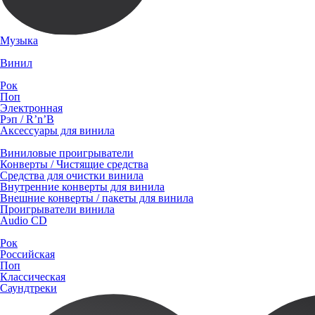
Музыка
Винил
Рок
Поп
Электронная
Рэп / R’n’B
Аксессуары для винила
Виниловые проигрыватели
Конверты / Чистящие средства
Средства для очистки винила
Внутренние конверты для винила
Внешние конверты / пакеты для винила
Проигрыватели винила
Audio CD
Рок
Российская
Поп
Классическая
Саундтреки