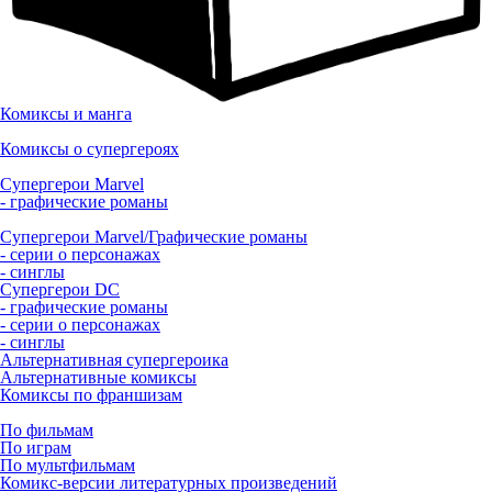
Комиксы и манга
Комиксы о супергероях
Супергерои Marvel
- графические романы
Супергерои Marvel/Графические романы
- серии о персонажах
- синглы
Супергерои DC
- графические романы
- серии о персонажах
- синглы
Альтернативная супергероика
Альтернативные комиксы
Комиксы по франшизам
По фильмам
По играм
По мультфильмам
Комикс-версии литературных произведений