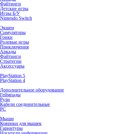
Файтинги
Детские игры
Игры Б/У
Nintendo Switch
Экшен
Симуляторы
Гонки
Ролевые игры
Приключения
Аркады
Файтинги
Стратегии
Аксессуары
PlayStation 5
PlayStation 4
Дополнительное оборудование
Геймпады
Рули
Кабели соединительные
PC
Мыши
Коврики для мышек
Гарнитуры
Носители информации