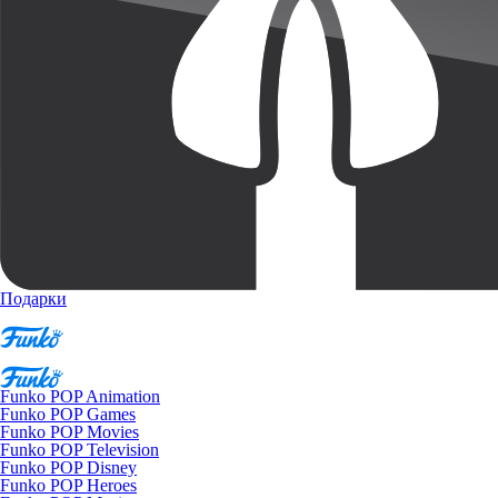
Подарки
Funko POP Animation
Funko POP Games
Funko POP Movies
Funko POP Television
Funko POP Disney
Funko POP Heroes