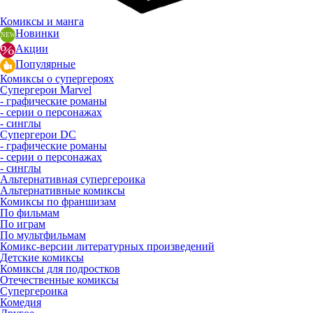
Комиксы и манга
Новинки
Акции
Популярные
Комиксы о супергероях
Супергерои Marvel
- графические романы
- серии о персонажах
- синглы
Супергерои DC
- графические романы
- серии о персонажах
- синглы
Альтернативная супергероика
Альтернативные комиксы
Комиксы по франшизам
По фильмам
По играм
По мультфильмам
Комикс-версии литературных произведений
Детские комиксы
Комиксы для подростков
Отечественные комиксы
Супергероика
Комедия