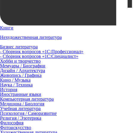
Книги
Нехудожественная литература
Бизнес литература
- Сборник вопросов «1С:Профессионал»
- Сборник вопросов «1С:Специалист»
Хобби и творчество
Мемуары / Биографии
Дизайн / Архитектура
Живопись / Графика
Кино / Музыка
Наука / Техника
История
Иностранные языки
Компьютерная литература
Медицина / Биология
Учебная литература
Психология / Саморазвитие
Религия / Эзотерика
Философия
Фотоискусство
Художественная литература