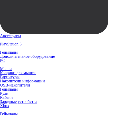
Аксессуары
PlayStation 5
Геймпады
Дополнительное оборудование
PC
Мыши
Коврики для мышек
Гарнитуры
Накопители информации
USB-накопители
Геймпады
Рули
Кабели
Зарядные устройства
Xbox
Геймпады