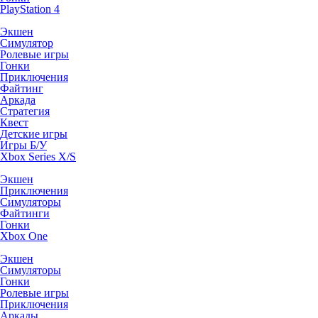
PlayStation 4
Экшен
Симулятор
Ролевые игры
Гонки
Приключения
Файтинг
Аркада
Стратегия
Квест
Детские игры
Игры Б/У
Xbox Series X/S
Экшен
Приключения
Симуляторы
Файтинги
Гонки
Xbox One
Экшен
Симуляторы
Гонки
Ролевые игры
Приключения
Аркады