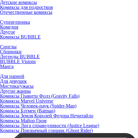
Детские комиксы
Комиксы для подростков
Отечественные комиксы
Супергероика
Комедия
Другое
Комиксы BUBBLE
Синглы
Сборники
Легенды BUBBLE
BUBBLE Visions
Манга
Для парней
Для девушек
Мистика/ужасы
Другие жанры
Комиксы Гравити Фолз (Gravity Falls)
Комиксы Marvel Universe
Комиксы Человек-паук (Spider-Man)
Комиксы Бэтмен (Batman)
Комиксы Земля Королей Федора Нечитайло
Комиксы Майор Гром
Комиксы Лига справедливости (Justice League)
Комиксы Призрачный гонщик (Ghost Rider)