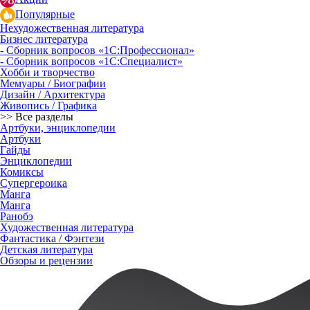
Популярные
Нехудожественная литература
Бизнес литература
- Сборник вопросов «1С:Профессионал»
- Сборник вопросов «1С:Специалист»
Хобби и творчество
Мемуары / Биографии
Дизайн / Архитектура
Живопись / Графика
>> Все разделы
Артбуки, энциклопедии
Артбуки
Гайды
Энциклопедии
Комиксы
Супергероика
Манга
Манга
Ранобэ
Художественная литература
Фантастика / Фэнтези
Детская литература
Обзоры и рецензии