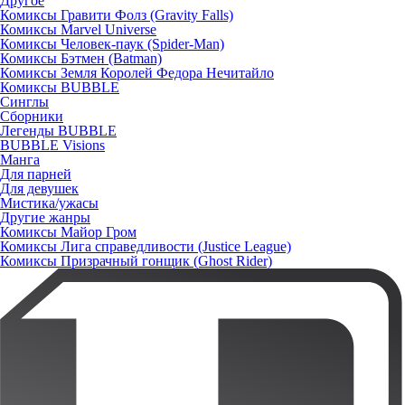
Другое
Комиксы Гравити Фолз (Gravity Falls)
Комиксы Marvel Universe
Комиксы Человек-паук (Spider-Man)
Комиксы Бэтмен (Batman)
Комиксы Земля Королей Федора Нечитайло
Комиксы BUBBLE
Синглы
Сборники
Легенды BUBBLE
BUBBLE Visions
Манга
Для парней
Для девушек
Мистика/ужасы
Другие жанры
Комиксы Майор Гром
Комиксы Лига справедливости (Justice League)
Комиксы Призрачный гонщик (Ghost Rider)