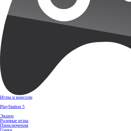
Игры и консоли
PlayStation 5
Экшен
Ролевые игры
Приключения
Гонки