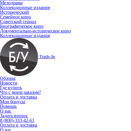
Мелодрама
Коллекционные издания
Исторический
Семейное кино
Советский сериал
Биографическое кино
Документально-историческое кино
Коллекционные издания
Trade-In
Обзоры
Новости
Где купить
Что с моим заказом?
Оплата и доставка
Мои бонусы
Помощь
О нас
Задать вопрос
8 (800)-333-42-63
Оплата и доставка
О нас