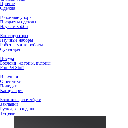
Прочие
Одежда
Головные уборы
Предметы одежды
Наука и хобби
Конструкторы
Научные наборы
Роботы, мини роботы
Сувениры
Посуда
Брелоки, жетоны, кулоны
Fun Pet Stuff
Игрушки
Ошейники
Поводки
Канцелярия
Блокноты, скетчбуки
Закладки
Ручки, карандаши
Тетради