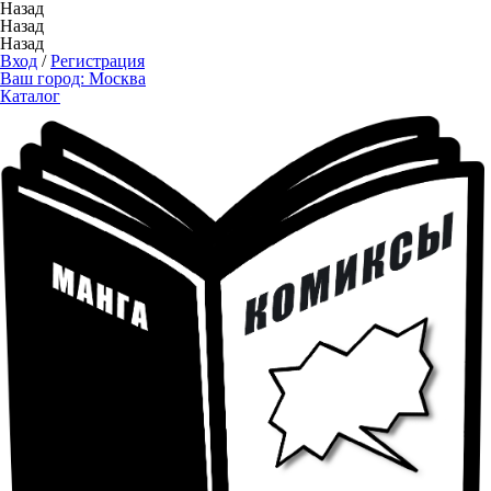
Назад
Назад
Назад
Вход
/
Регистрация
Ваш город:
Москва
Каталог