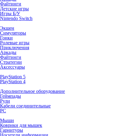
Файтинги
Детские игры
Игры Б/У
Nintendo Switch
Экшен
Симуляторы
Гонки
Ролевые игры
Приключения
Аркады
Файтинги
Стратегии
Аксессуары
PlayStation 5
PlayStation 4
Дополнительное оборудование
Геймпады
Рули
Кабели соединительные
PC
Мыши
Коврики для мышек
Гарнитуры
Носители информации