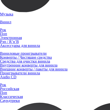
Музыка
Винил
Рок
Поп
Электронная
Рэп / R’n’B
Аксессуары для винила
Виниловые проигрыватели
Конверты / Чистящие средства
Средства для очистки винила
Внутренние конверты для винила
Внешние конверты / пакеты для винила
Проигрыватели винила
Audio CD
Рок
Российская
Поп
Классическая
Саундтреки