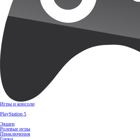
Игры и консоли
PlayStation 5
Экшен
Ролевые игры
Приключения
Гонки