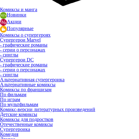
Комиксы и манга
Новинки
Акции
Популярные
Комиксы о супергероях
Супергерои Marvel
- графические романы
- серии о персонажах
- синглы
Супергерои DC
- графические романы
- серии о персонажах
- синглы
Альтернативная супергероика
Альтернативные комиксы
Комиксы по франшизам
По фильмам
По играм
По мультфильмам
Комикс-версии литературных произведений
Детские комиксы
Комиксы для подростков
Отечественные комиксы
Супергероика
Комедия