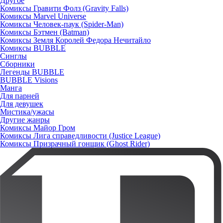
Другое
Комиксы Гравити Фолз (Gravity Falls)
Комиксы Marvel Universe
Комиксы Человек-паук (Spider-Man)
Комиксы Бэтмен (Batman)
Комиксы Земля Королей Федора Нечитайло
Комиксы BUBBLE
Синглы
Сборники
Легенды BUBBLE
BUBBLE Visions
Манга
Для парней
Для девушек
Мистика/ужасы
Другие жанры
Комиксы Майор Гром
Комиксы Лига справедливости (Justice League)
Комиксы Призрачный гонщик (Ghost Rider)