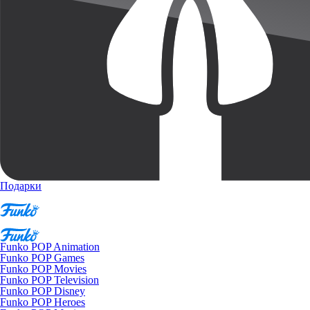
Подарки
Funko POP Animation
Funko POP Games
Funko POP Movies
Funko POP Television
Funko POP Disney
Funko POP Heroes