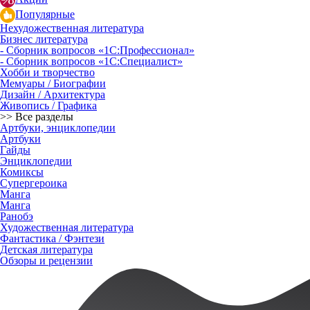
Популярные
Нехудожественная литература
Бизнес литература
- Сборник вопросов «1С:Профессионал»
- Сборник вопросов «1С:Специалист»
Хобби и творчество
Мемуары / Биографии
Дизайн / Архитектура
Живопись / Графика
>> Все разделы
Артбуки, энциклопедии
Артбуки
Гайды
Энциклопедии
Комиксы
Супергероика
Манга
Манга
Ранобэ
Художественная литература
Фантастика / Фэнтези
Детская литература
Обзоры и рецензии