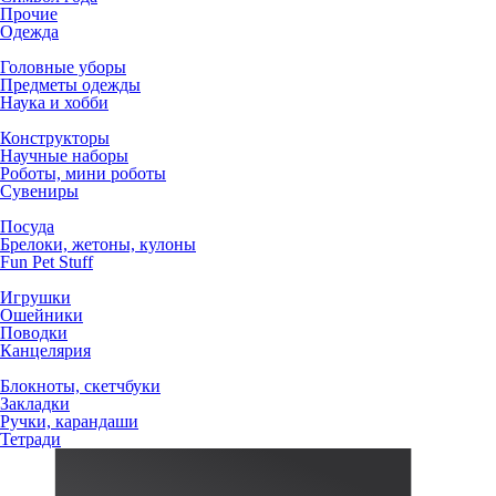
Прочие
Одежда
Головные уборы
Предметы одежды
Наука и хобби
Конструкторы
Научные наборы
Роботы, мини роботы
Сувениры
Посуда
Брелоки, жетоны, кулоны
Fun Pet Stuff
Игрушки
Ошейники
Поводки
Канцелярия
Блокноты, скетчбуки
Закладки
Ручки, карандаши
Тетради