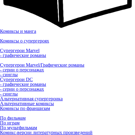
Комиксы и манга
Комиксы о супергероях
Супергерои Marvel
- графические романы
Супергерои Marvel/Графические романы
- серии о персонажах
- синглы
Супергерои DC
- графические романы
- серии о персонажах
- синглы
Альтернативная супергероика
Альтернативные комиксы
Комиксы по франшизам
По фильмам
По играм
По мультфильмам
Комикс-версии литературных произведений