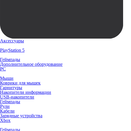
Аксессуары
PlayStation 5
Геймпады
Дополнительное оборудование
PC
Мыши
Коврики для мышек
Гарнитуры
Накопители информации
USB-накопители
Геймпады
Рули
Кабели
Зарядные устройства
Xbox
Геймпады