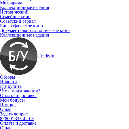
Мелодрама
Коллекционные издания
Исторический
Семейное кино
Советский сериал
Биографическое кино
Документально-историческое кино
Коллекционные издания
Trade-In
Обзоры
Новости
Где купить
Что с моим заказом?
Оплата и доставка
Мои бонусы
Помощь
О нас
Задать вопрос
8 (800)-333-42-63
Оплата и доставка
О нас