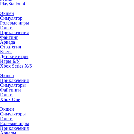
PlayStation 4
Экшен
Симулятор
Ролевые игры
Гонки
Приключения
Файтинг
Аркада
Стратегия
Квест
Детские игры
Игры Б/У
Xbox Series X/S
Экшен
Приключения
Симуляторы
Файтинги
Гонки
Xbox One
Экшен
Симуляторы
Гонки
Ролевые игры
Приключения
Аркады