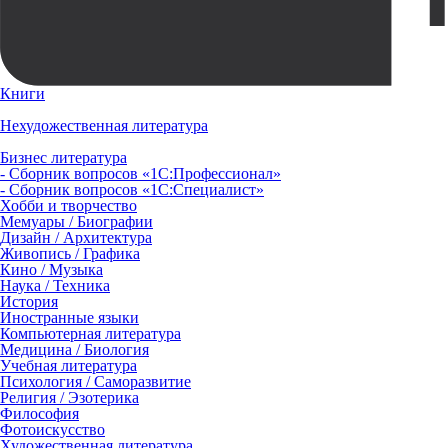
Книги
Нехудожественная литература
Бизнес литература
- Сборник вопросов «1С:Профессионал»
- Сборник вопросов «1С:Специалист»
Хобби и творчество
Мемуары / Биографии
Дизайн / Архитектура
Живопись / Графика
Кино / Музыка
Наука / Техника
История
Иностранные языки
Компьютерная литература
Медицина / Биология
Учебная литература
Психология / Саморазвитие
Религия / Эзотерика
Философия
Фотоискусство
Художественная литература