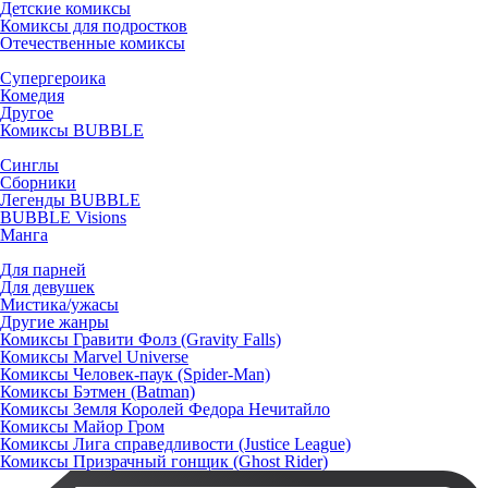
Детские комиксы
Комиксы для подростков
Отечественные комиксы
Супергероика
Комедия
Другое
Комиксы BUBBLE
Синглы
Сборники
Легенды BUBBLE
BUBBLE Visions
Манга
Для парней
Для девушек
Мистика/ужасы
Другие жанры
Комиксы Гравити Фолз (Gravity Falls)
Комиксы Marvel Universe
Комиксы Человек-паук (Spider-Man)
Комиксы Бэтмен (Batman)
Комиксы Земля Королей Федора Нечитайло
Комиксы Майор Гром
Комиксы Лига справедливости (Justice League)
Комиксы Призрачный гонщик (Ghost Rider)